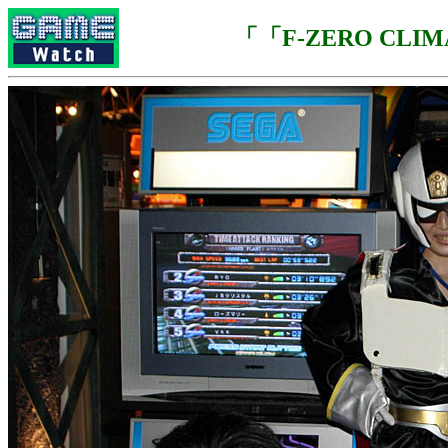
「「F-ZERO CLI