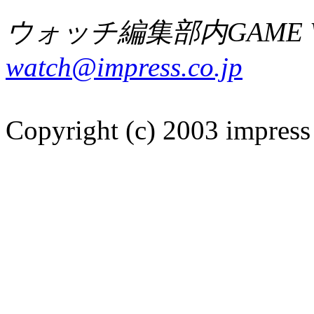
ウォッチ編集部内GAME W
watch@impress.co.jp
Copyright (c) 2003 impress 