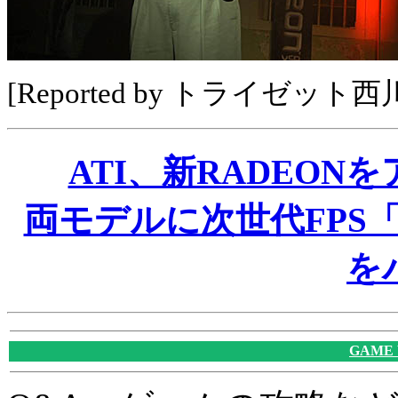
[Reported by トライゼット
ATI、新RADEO
両モデルに次世代FPS「Ha
を
GAME