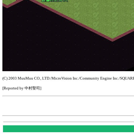
(C) 2003 MuuMuu CO., LTD./MicroVision Inc./Community Engine Inc./SQUARE E
[Reported by 中村聖司]