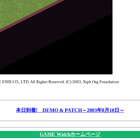
NIX CO., LTD. All Rights Reserved. (C) 2003, Xiph.Org Foundation
本日到着! DEMO & PATCH～2003年8月18日～
GAME Watchホームページ