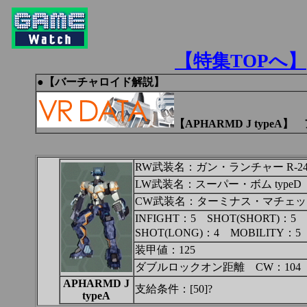
【特集TOPへ】
●
【バーチャロイド解説】
【APHARMD J typeA
RW武装名：ガン・ランチャー R-2
LW武装名：スーパー・ボム typeD
CW武装名：ターミナス・マチェッ
INFIGHT：5 SHOT(SHORT)：5
SHOT(LONG)：4 MOBILITY：5
装甲値：125
ダブルロックオン距離 CW：104 
APHARMD J
支給条件：[50]?
typeA