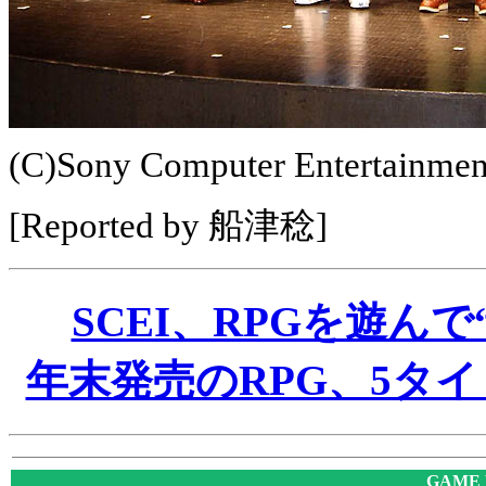
(C)Sony Computer Entertainment
[Reported by 船津稔]
SCEI、RPGを遊ん
年末発売のRPG、5タ
GAME