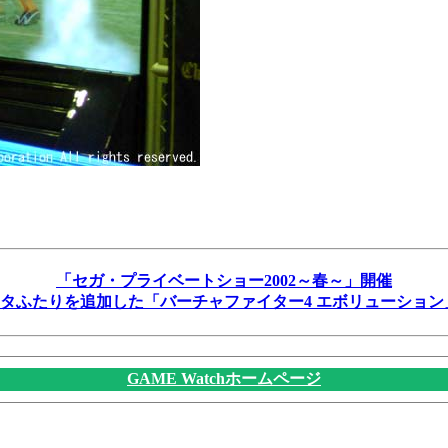
「セガ・プライベートショー2002～春～」開催
タふたりを追加した「バーチャファイター4 エボリューション
GAME Watchホームページ