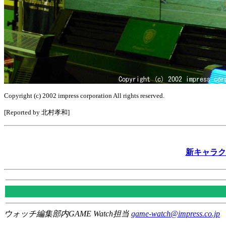
Copyright (c) 2002 impress corporation All rights reserved.
[Reported by 北村孝和]
新キャラク
ウォッチ編集部内GAME Watch担当
game-watch@impress.co.jp