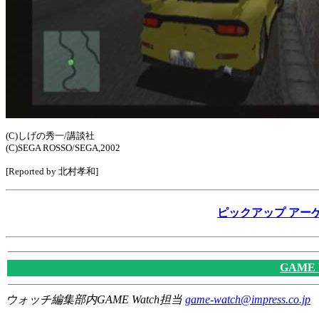
(C)しげの秀一/講談社
(C)SEGA ROSSO/SEGA,2002
[Reported by 北村孝和]
ピックアップ アーケード
GAME
ウォッチ編集部内GAME Watch担当
game-watch@impress.co.jp