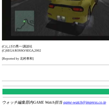
(C)しげの秀一/講談社
(C)SEGA ROSSO/SEGA,2002
[Reported by 北村孝和]
ウォッチ編集部内GAME Watch担当
game-watch@impress.co.jp