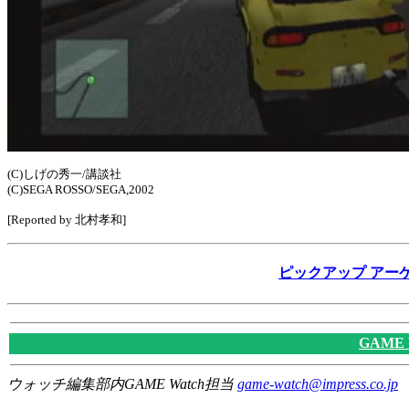
(C)しげの秀一/講談社
(C)SEGA ROSSO/SEGA,2002
[Reported by 北村孝和]
ピックアップ アーケード
GAME
ウォッチ編集部内GAME Watch担当
game-watch@impress.co.jp