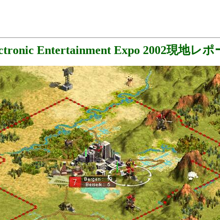
ectronic Entertainment Expo 2002現地レ