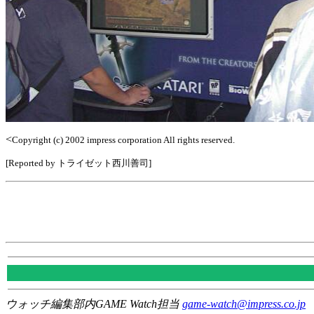
<
Copyright (c) 2002 impress corporation All rights reserved.
[Reported by トライゼット西川善司]
ウォッチ編集部内GAME Watch担当
game-watch@impress.co.jp