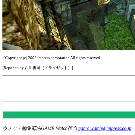
<
Copyright (c) 2002 impress corporation All rights reserved.
[Reported by 西川善司（トライゼット）]
ウォッチ編集部内GAME Watch担当
game-watch@impress.co.jp