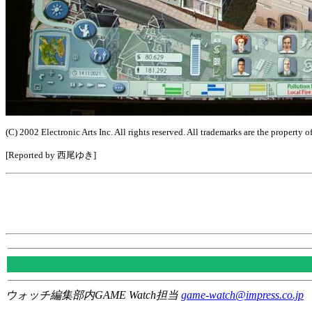
(C) 2002 Electronic Arts Inc. All rights reserved. All trademarks are the property o
[Reported by 西尾ゆき]
ウォッチ編集部内GAME Watch担当
game-watch@impress.co.jp