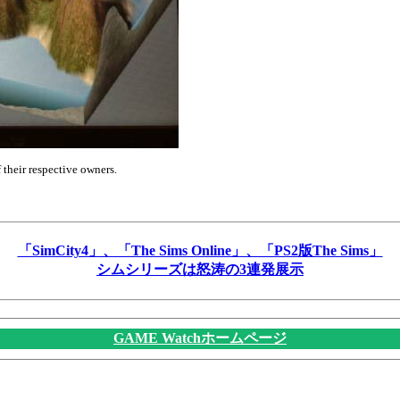
f their respective owners.
「SimCity4」、「The Sims Online」、「PS2版The Sims」
シムシリーズは怒涛の3連発展示
GAME Watchホームページ