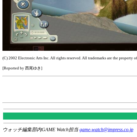
(C) 2002 Electronic Arts Inc. All rights reserved. All trademarks are the property o
[Reported by 西尾ゆき]
ウォッチ編集部内GAME Watch担当
game-watch@impress.co.jp