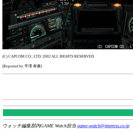
(C) CAPCOM CO., LTD. 2002 ALL RIGHTS RESERVED.
[Reported by 平澤 寿康]
ウォッチ編集部内GAME Watch担当
game-watch@impress.co.jp