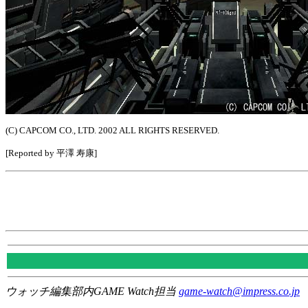
(C) CAPCOM CO., LTD. 2002 ALL RIGHTS RESERVED.
[Reported by 平澤 寿康]
ウォッチ編集部内GAME Watch担当
game-watch@impress.co.jp