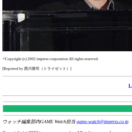
<
Copyright (c) 2002 impress corporation All rights reserved.
[Reported by 西川善司（トライゼット）]
ウォッチ編集部内GAME Watch担当
game-watch@impress.co.jp