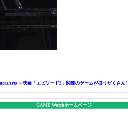
LucasArts ～映画「エピソード2」関連のゲームが盛りだくさん!
GAME Watchホームページ