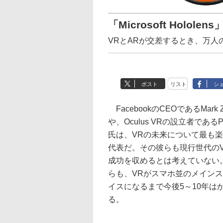
「Microsoft Hol
VRとARが交差するとき、万人のため
ポスト
リスト
シ
FacebookのCEOであるMark Zu
や、Oculus VRの設立者であるPal
氏は、VRの未来について最も
代表だ。その彼らも現行世代の
成功を収めるとは考えていない
らも、VRがスマホ並のメイン
イスになるまで今後5～10年は
る。