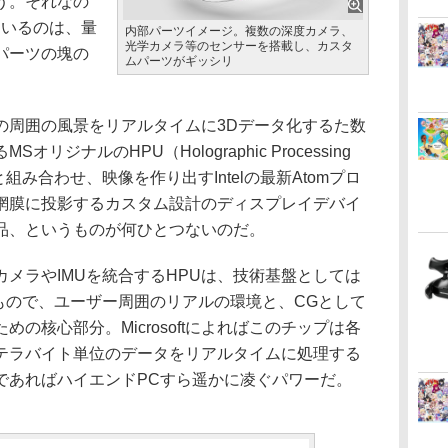
う。それなの
ているのは、量
内部パーツイメージ。複数の深度カメラ、
光学カメラ等のセンサーを搭載し、カスタ
パーツの塊の
ムパーツがギッシリ
周囲の風景をリアルタイムに3Dデータ化するた数
ジナルのHPU（Holographic Processing
組み合わせ、映像を作り出すIntelの最新Atomプロ
網膜に投影するカスタム設計のディスプレイデバイ
品、というものが何ひとつないのだ。
メラやIMUを統合するHPUは、技術基盤としては
れるもので、ユーザー周囲のリアルの環境と、CGとして
の核心部分。Microsoftによればこのチップは各
テラバイト単位のデータをリアルタイムに処理する
であればハイエンドPCすら遥かに凌ぐパワーだ。