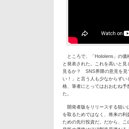
ところで、「Hololens」の価格
と発表された。これを高いと見
見るか？ SNS界隈の意見を見
い！」と言う人も少なからずい
格、筆者にとってはおおむね予
た。
開発者版をリリースする狙い
を取るためではなく、将来の利
ための先行投資だ。だから、このHo