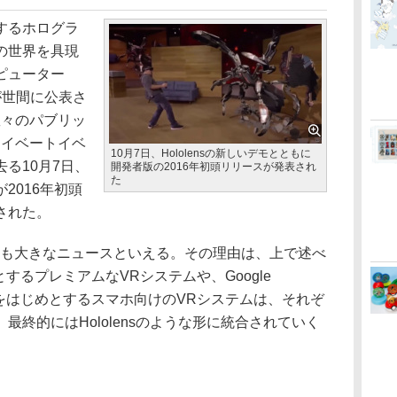
提唱するホログラ
の世界を具現
ピューター
が世間に公表さ
数々のパブリッ
ライベートイベ
10月7日、Hololensの新しいデモとともに
る10月7日、
開発者版の2016年初頭リリースが発表され
た
2016年初頭
された。
も大きなニュースといえる。その理由は、上で述べ
じめとするプレミアムなVRシステムや、Google
GearVRをはじめとするスマホ向けのVRシステムは、それぞ
最終的にはHololensのような形に統合されていく