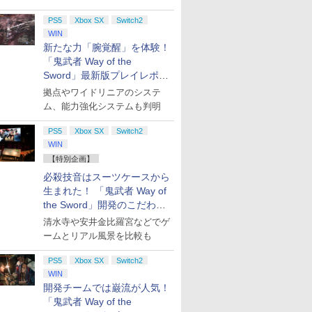
PS5
Xbox SX
Switch2
WIN
新たな力「腕覚醒」を体験！
「鬼武者 Way of the
Sword」最新版プレイレポー
ト
拠点やワイドリニアのシステ
ム、能力強化システムも判明
PS5
Xbox SX
Switch2
WIN
【特別企画】
必殺技音はスーツケースから
生まれた！ 「鬼武者 Way of
the Sword」開発のこだわり
を目撃！
清水寺や安井金比羅宮などでゲ
ームとリアル風景を比較も
PS5
Xbox SX
Switch2
WIN
開発チームでは巌流が人気！
「鬼武者 Way of the