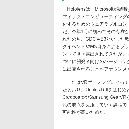
Hololensは、Microsoftが
フィック・コンピューティング
化するためのウェアラブルコン
だ。今年1月に初めてその存在
れたのち、GDCやE3といった
クイベントやMS自身によるプ
ントで度々露出されてきたが、去
ついに開発者向けのバージョンが
に出荷されることがアナウンス
これはVRゲーミングにとって
たとおり。Oculus Riftをは
CardboardやSamsung 
れの弱点を克服していく課程で、
可能性が高いためだ。