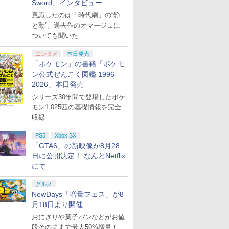
Sword」インタビュー
意識したのは「時代劇」の“静
と動”。過去作のオマージュに
ついても聞いた
エンタメ
本日発売
「ポケモン」の書籍「ポケモ
ン公式ぜんこく図鑑 1996-
2026」本日発売
シリーズ30年間で登場したポケ
モン1,025匹の基礎情報を完全
収録
PS5
Xbox SX
「GTA6」の新映像が8月28
日に公開決定！ なんとNetflix
にて
グルメ
NewDays「増量フェス」が8
月18日より開催
おにぎりや菓子パンなどがお値
段そのままで最大50%増量！