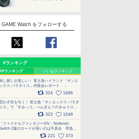
GAME Watch をフォローする
Xランキング
RPランキング
いいねランキング
推し探しが楽しい！ 富士急ハイランド「サンエ
ックス パラダイス」内覧会レポート
pic.x.com/p718c0QB0k
324
1686
思わず目を引く！ 富士急「サンエックス パラダ
イス」で「すみっコ」ぺんぎん？のきゅうりド
ッグを食べてみた イラストそのままのメニュ
323
1048
ー化に挑戦。これが意外にもおいしい
pic.x.com/Kgl04hZaeg
「ファイナルファンタジーXIV」Nintendo
Switch 2版のロードが長いのは不具合 早急に
アップデートできるよう対応中
221
373
pic.x.com/s9S3nRCAGa