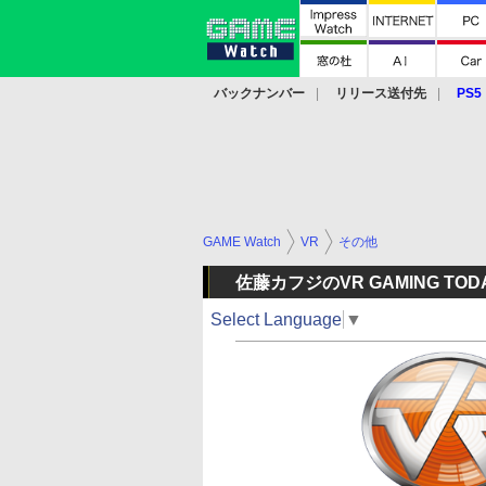
バックナンバー
リリース送付先
PS5
モバイル
eスポーツ
クラウド
PS
GAME Watch
VR
その他
佐藤カフジのVR GAMING TODA
Select Language
▼