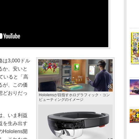
は3,000ドル
るか、安いと
ていると「高
るが、この価
想どおりだっ
Hololensが目指すホログラフィック・コン
ピューティングのイメージ
は、いま利益
益を生み出す
lolens開