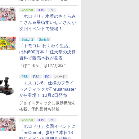
Android
iOS
PC
「ホロドリ」水着のさくらみ
こさん＆星街すいせいさんが
次回イベントで登場！
Switch2
Switch
「トモコレ わくわく生活」
は約800万本！ 任天堂の決算
資料で販売本数が発表
「ぽこポケ」は127万本に
PS5
PS4
PC
ハード
「エスコン8」仕様のフライ
トスティックがThrustmaster
から登場！ 10月2日発売
ジョイスティックに振動機能を
搭載。予約受付も開始
Android
iOS
PC
「ホロドリ」次回イベントに
「miComet」参戦!? 本日18
時にイベント詳細＆登場タレ