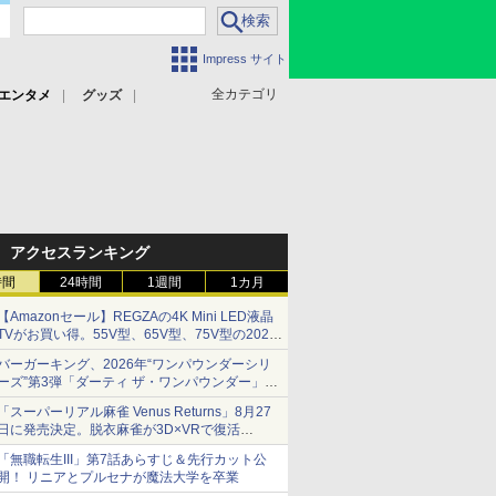
Impress サイト
全カテゴリ
エンタメ
グッズ
アクセスランキング
時間
24時間
1週間
1カ月
【Amazonセール】REGZAの4K Mini LED液晶
TVがお買い得。55V型、65V型、75V型の2026
年モデルがラインナップ
バーガーキング、2026年“ワンパウンダーシリ
ーズ”第3弾「ダーティ ザ・ワンパウンダー」を
8月7日発売
「スーパーリアル麻雀 Venus Returns」8月27
「特製ガーリックマヨソース」を使用した超大
日に発売決定。脱衣麻雀が3D×VRで復活
型チーズバーガー
発売から2週間は20%オフになるセールが実施
「無職転生III」第7話あらすじ＆先行カット公
開！ リニアとプルセナが魔法大学を卒業