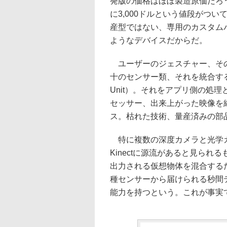
発版の価格はほぼ製造原価だろ
に3,000ドルという値段がつい
産型ではない、専用のカスタム
ようなデバイスだからだ。
ユーザーのジェスチャー、その
十のセンサー類、それを統合するMSオリ
Unit）。それをアプリ側の処理と
セッサー、出来上がった映像を
ス。枯れた技術、量産済みの部
特に複数の深度カメラと光学カ
Kinectに源流があると見ら
出力される仮想物体を混合するため
種センサーから届けられる秒間
能力を持つという。これが事実