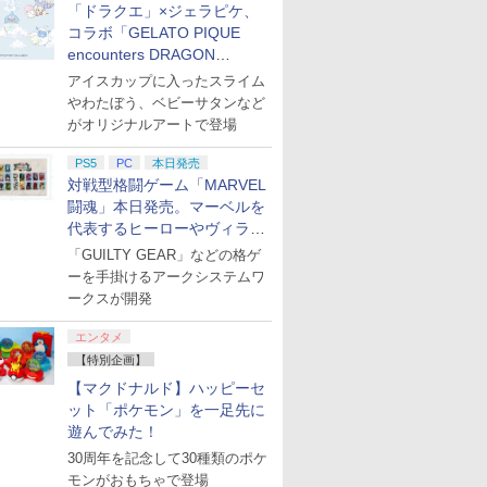
「ドラクエ」×ジェラピケ、
コラボ「GELATO PIQUE
encounters DRAGON
QUEST」第2弾が本日発売
アイスカップに入ったスライム
やわたぼう、ベビーサタンなど
がオリジナルアートで登場
PS5
PC
本日発売
対戦型格闘ゲーム「MARVEL
闘魂」本日発売。マーベルを
代表するヒーローやヴィラン
たちが登場
「GUILTY GEAR」などの格ゲ
ーを手掛けるアークシステムワ
ークスが開発
エンタメ
【特別企画】
【マクドナルド】ハッピーセ
ット「ポケモン」を一足先に
遊んでみた！
30周年を記念して30種類のポケ
モンがおもちゃで登場