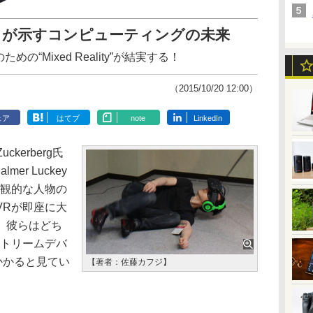
olens」が示すコンピューティングの未来
の“Mixed Reality”が結実する！
（2015/10/20 12:00）
ェア
はてブ
note
LinkedIn
ckerberg氏
mer Luckey
楽観的な人物の
VRが即座に大
。彼らはどち
ストリームデバ
かかると見てい
【著者：佐藤カフジ】