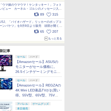
「ウマ娘のウマウマ！ケンタッキー！」フォト
レビュー カーネル・ゴルシのメッセージ入り
パッケージや描き下ろしトレカなどが登場
89
315
pic.x.com/PjnkR9vkXl
USJ、「バイオハザード」リッカーのポップコ
ーンバケツ」を9月9日より販売 頭部が開く仕
組み。味は恐怖を堪のう「味噌フレーバー」
65
207
pic.x.com/81MuXGahVM
もっと見る
新記事
セール
ハード
【Amazonセール】ASUSの
モニターがセール価格に。
26.5インチゲーミングモニタ
ー「ROG Strix OLED
セール
ハード
XG27ACDMS」限定モデルも
【Amazonセール】REGZAの
お買い得
4K Mini LED液晶TVがお買い
得。55V型、65V型、75V型
の2026年モデルがラインナ
アパレル
ゲームグッズ
ップ
本日発売