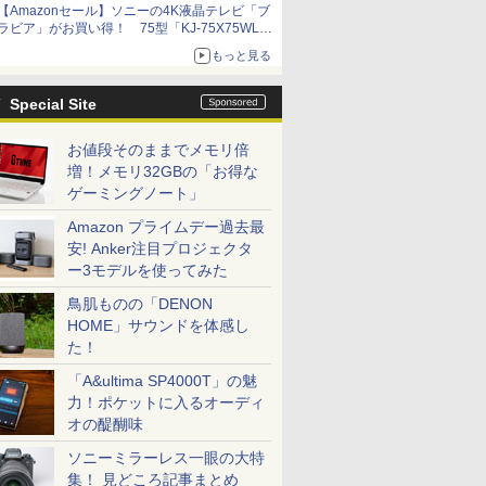
【Amazonセール】ソニーの4K液晶テレビ「ブ
ラビア」がお買い得！ 75型「KJ-75X75WL」
などラインナップ
もっと見る
Special Site
お値段そのままでメモリ倍
増！メモリ32GBの「お得な
ゲーミングノート」
Amazon プライムデー過去最
安! Anker注目プロジェクタ
ー3モデルを使ってみた
鳥肌ものの「DENON
HOME」サウンドを体感し
た！
「A&ultima SP4000T」の魅
力！ポケットに入るオーディ
オの醍醐味
ソニーミラーレス一眼の大特
集！ 見どころ記事まとめ