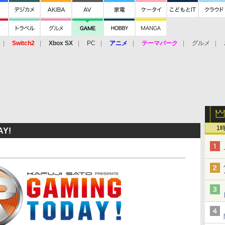
Switch2
Xbox SX
PC
アニメ
テーマパーク
グルメ
 Vita
3DS
アーケード
VR
1
Y!