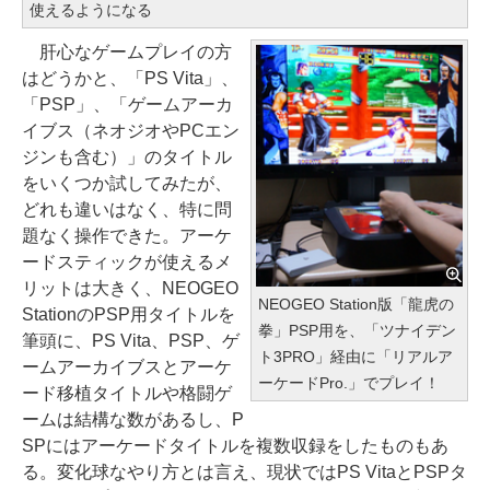
使えるようになる
肝心なゲームプレイの方
はどうかと、「PS Vita」、
「PSP」、「ゲームアーカ
イブス（ネオジオやPCエン
ジンも含む）」のタイトル
をいくつか試してみたが、
どれも違いはなく、特に問
題なく操作できた。アーケ
ードスティックが使えるメ
リットは大きく、NEOGEO
NEOGEO Station版「龍虎の
StationのPSP用タイトルを
拳」PSP用を、「ツナイデン
筆頭に、PS Vita、PSP、ゲ
ト3PRO」経由に「リアルア
ームアーカイブスとアーケ
ーケードPro.」でプレイ！
ード移植タイトルや格闘ゲ
ームは結構な数があるし、P
SPにはアーケードタイトルを複数収録をしたものもあ
る。変化球なやり方とは言え、現状ではPS VitaとPSPタ