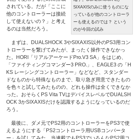
されている。だが「ここに
SIXAXISのみに使うものにな
他のコントローラーは接続
っているが他のコントローラ
して使えないの？」と考え
ーも使えるのでは？ という
るのは当然だろう。
のが今回の試み
まずは、DUALSHOCK 3やSIXAXIS以外のPS3用コン
トローラーを繋げてみたが、まったく操作できなかっ
た。HORI「リアルアーケードPro.V3 SA」をはじめ、
「ファイティングコマンダー3 PRO.」、EAGLE3 の「H
KS レーシングコントローラー」などなど、スタンダー
ドなものから特殊なものまで、取り急ぎ用意できたもの
を色々と試してみたものの、どれも操作は全くできなか
った。おそらくPS Vita TVはデバイスレベルでDUALSH
OCK 3かSIXAXISだけを認識するようになっているのだ
ろう。
最後に、ダメ元でPS2用のコントローラーをPS3で使
えるようにする「PS2コントローラ用USBコンバータ
ー」を試してみた。当連載でもPS3でいろんなPS2用コ