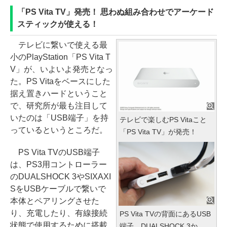
「PS Vita TV」発売！ 思わぬ組み合わせでアーケード
スティックが使える！
テレビに繋いで使える最
小のPlayStation「PS Vita T
V」が、いよいよ発売となっ
た。PS Vitaをベースにした
据え置きハードということ
で、研究所が最も注目して
いたのは「USB端子」を持
テレビで楽しむPS Vitaこと
っているというところだ。
「PS Vita TV」が発売！
PS Vita TVのUSB端子
は、PS3用コントローラー
のDUALSHOCK 3やSIXAXI
SをUSBケーブルで繋いで
本体とペアリングさせた
り、充電したり、有線接続
PS Vita TVの背面にあるUSB
状態で使用するために搭載
端子。DUALSHOCK 3か