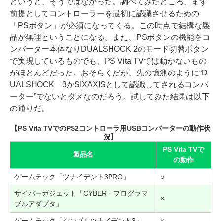
というと、そうではなかった。調べてみたところ、まず
前提としてコントローラーを最初に認識させるための
「PSボタン」が必須になってくる。この時点で結構な製
品が無理ということになる。また、PSボタンの機能をコ
ンバーター本体なりDUALSHOCK 2のモード切替ボタン
で実現しているものでも、PS Vita TVでは動かないもの
がほとんどだった。おそらくだが、先の憶測のように“D
UALSHOCK 3かSIXAXISとして認識してされるコンバ
ーター”でないとダメなのだろう。試してみた結果は以下
の通りだ。
【PS Vita TVでのPS2コントローラ用USBコンバーターの動作状
況】
PS Vita TVで
製品名
の動作
ゲームテック「ツナイデント3PRO」
○
サイバーガジェット「CYBER・プログラマ
×
ブルアダプタ」
ゲームテック「シンプルツナイデント3」
×