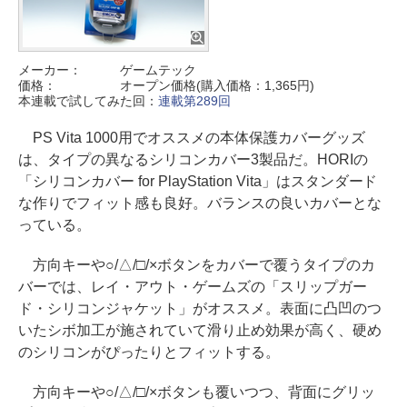
メーカー：
ゲームテック
価格：
オープン価格(購入価格：1,365円)
本連載で試してみた回：
連載第289回
PS Vita 1000用でオススメの本体保護カバーグッズ
は、タイプの異なるシリコンカバー3製品だ。HORIの
「シリコンカバー for PlayStation Vita」はスタンダード
な作りでフィット感も良好。バランスの良いカバーとな
っている。
方向キーや○/△/□/×ボタンをカバーで覆うタイプのカ
バーでは、レイ・アウト・ゲームズの「スリップガー
ド・シリコンジャケット」がオススメ。表面に凸凹のつ
いたシボ加工が施されていて滑り止め効果が高く、硬め
のシリコンがぴったりとフィットする。
方向キーや○/△/□/×ボタンも覆いつつ、背面にグリッ