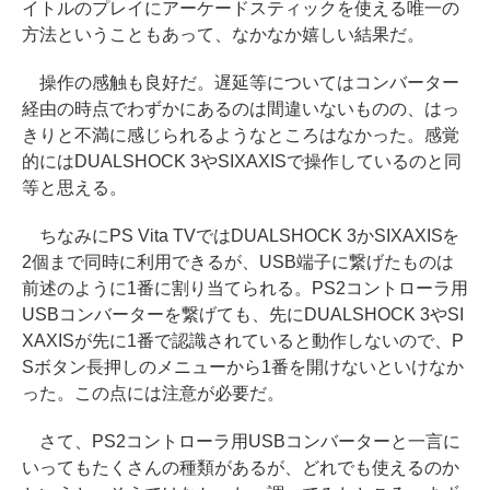
イトルのプレイにアーケードスティックを使える唯一の
方法ということもあって、なかなか嬉しい結果だ。
操作の感触も良好だ。遅延等についてはコンバーター
経由の時点でわずかにあるのは間違いないものの、はっ
きりと不満に感じられるようなところはなかった。感覚
的にはDUALSHOCK 3やSIXAXISで操作しているのと同
等と思える。
ちなみにPS Vita TVではDUALSHOCK 3かSIXAXISを
2個まで同時に利用できるが、USB端子に繋げたものは
前述のように1番に割り当てられる。PS2コントローラ用
USBコンバーターを繋げても、先にDUALSHOCK 3やSI
XAXISが先に1番で認識されていると動作しないので、P
Sボタン長押しのメニューから1番を開けないといけなか
った。この点には注意が必要だ。
さて、PS2コントローラ用USBコンバーターと一言に
いってもたくさんの種類があるが、どれでも使えるのか