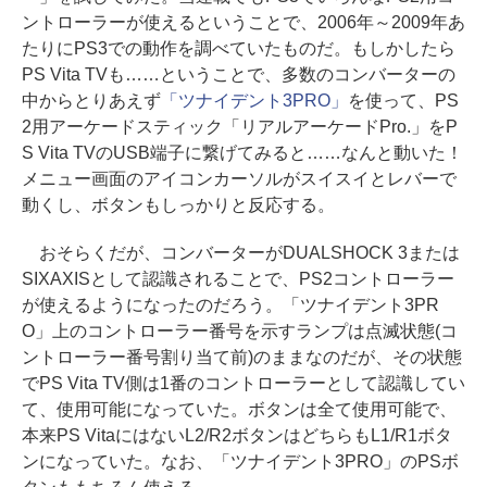
ントローラーが使えるということで、2006年～2009年あ
たりにPS3での動作を調べていたものだ。もしかしたら
PS Vita TVも……ということで、多数のコンバーターの
中からとりあえず
「ツナイデント3PRO」
を使って、PS
2用アーケードスティック「リアルアーケードPro.」をP
S Vita TVのUSB端子に繋げてみると……なんと動いた！
メニュー画面のアイコンカーソルがスイスイとレバーで
動くし、ボタンもしっかりと反応する。
おそらくだが、コンバーターがDUALSHOCK 3または
SIXAXISとして認識されることで、PS2コントローラー
が使えるようになったのだろう。「ツナイデント3PR
O」上のコントローラー番号を示すランプは点滅状態(コ
ントローラー番号割り当て前)のままなのだが、その状態
でPS Vita TV側は1番のコントローラーとして認識してい
て、使用可能になっていた。ボタンは全て使用可能で、
本来PS VitaにはないL2/R2ボタンはどちらもL1/R1ボタ
ンになっていた。なお、「ツナイデント3PRO」のPSボ