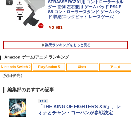
STRASSE RCZ01用 コントローラーホル
5
ダー 左側 左右兼用 ゲームパッド PS4 P
S5 コントローラースタンド ゲームパッ
ド 収納[コックピット レースゲーム]
￥2,981
楽天ランキングをもっと見る
Amazon ゲーム/アニメ ランキング
Nintendo Switch 2
PlayStation 5
Xbox
アニメ
CYBER ・ 高硬度ガラスパネル （ Switc
【中古】 コクリコ坂から レンタル落ち
1
1
（安田俊亮）
h2 用）反射防止 ＋ブルーライトカット
Blu-ray ブルーレイ / [DVD]【メール便送
タイプ AGC製 強化ガラス 硬度9H 硬度9
料無料】
Hの鉛筆でもキズがつかない パネルの縁
編集部のおすすめ記事
スプラトゥーン レイダース|オンライン
PlayStation 5 デジタル・エディション
【純正品】Xbox ワイヤレス コントロー
【Amazon.co.jp限定】劇場版モノノ怪
ラウンドカット加工 飛散防止加工
1
1
1
1
￥1,525
コード版
日本語専用 Console Language: Japan
ラー + USB-C® ケーブル
第三章 蛇神 (Amazon.co.jp限定オリジ
ese only (CFI-2200B01)
ナル三方背収納ケース付きコレクション)
PS4
￥1,760
(オリジナル特典:オリジナル巾着＋メー
￥5,832
￥8,300
「THE KING OF FIGHTERS XIV」、レ
カー特典:【坤と離】二振りの剣、十翼よ
￥55,000
オナとチャン・コーハンが参戦決定
【中古】ファンタジア ダイヤモンド・
2
り来たる！スタジオ描き下ろしイラスト
コレクション＆ファンタジア2000 ブル
ボード付) [Blu-ray]
レトロフリーク標準コントローラー グ
ーレイ・セット/Blu−ray Disc/VWBS-1
2
Xbox プリペイドカード 5,000円 デジタ
レー CY-RF-3R
226
2
￥10,780