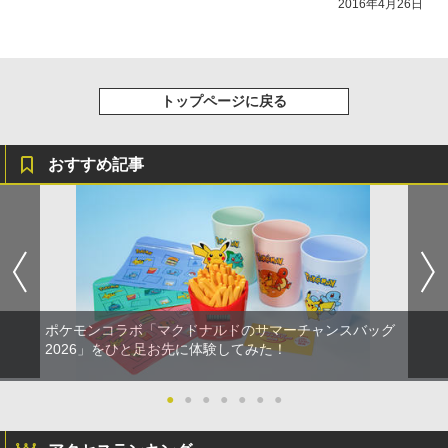
2016年4月26日
トップページに戻る
おすすめ記事
ポケモンコラボ「マクドナルドのサマーチャンスバッグ
2026」をひと足お先に体験してみた！
●
●
●
●
●
●
●