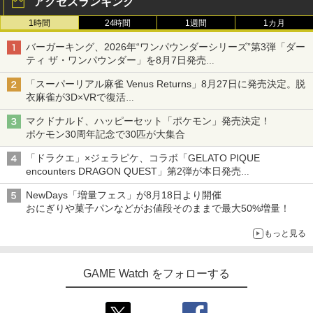
アクセスランキング
1時間
24時間
1週間
1カ月
バーガーキング、2026年“ワンパウンダーシリーズ”第3弾「ダー
ティ ザ・ワンパウンダー」を8月7日発売
「特製ガーリックマヨソース」を使用した超大型チーズバーガー
「スーパーリアル麻雀 Venus Returns」8月27日に発売決定。脱
衣麻雀が3D×VRで復活
発売から2週間は20%オフになるセールが実施
マクドナルド、ハッピーセット「ポケモン」発売決定！
ポケモン30周年記念で30匹が大集合
「ドラクエ」×ジェラピケ、コラボ「GELATO PIQUE
encounters DRAGON QUEST」第2弾が本日発売
アイスカップに入ったスライムやわたぼう、ベビーサタンなどが
NewDays「増量フェス」が8月18日より開催
オリジナルアートで登場
おにぎりや菓子パンなどがお値段そのままで最大50%増量！
もっと見る
GAME Watch をフォローする