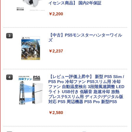
イセンス商品】 国内2年保証
￥2,200
ドンキーコング バナンザ [Nintendo Swi
3
tch 2 専用][ラッピング不可] R-LOGI
【中古】PS5モンスターハンターワイル
￥7,899
3
ズ
￥2,237
【PowerA 公式ストア】パワーエー アド
4
バンテージ・ワイヤレスコントローラー
for Nintendo Switch 2 - ブラック 【任
天堂公式ライセンス商品】送料無料 国内
【レビュー評価上昇中】 新型 PS5 Slim /
4
2年保証
PS5 Pro 冷却ファン PS5スリム用 冷却
ファン 自動温度検出 3段階風速調整 LED
ライト USB付き 低騒音 急速冷却 放熱
￥7,900
プレステ5スリム用 ディスク/デジタル版
対応 PS5 周辺機器 PS5 Pro 新型PS5
￥2,580
【特典】進撃の巨人3 Switch2版(【早
5
期購入封入特典】DLC)
￥8,518