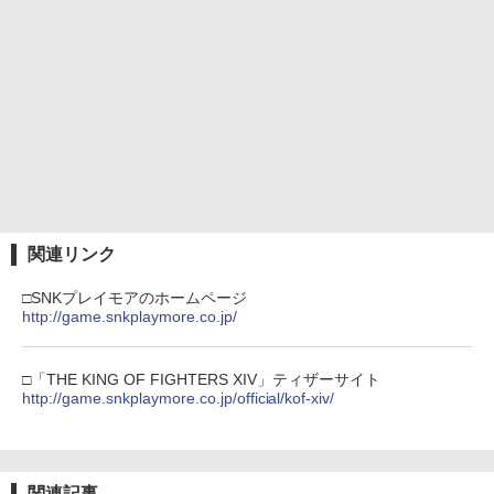
￥8,020
￥4,790
￥5,000
【中古】ネオジオポケットカラー プラ
￥10,737
5
チナブルー【レトロ】
【Amazon.co.jp限定】劇場版モノノ怪
5
第三章 蛇神 (オリジナル特典:オリジナル
￥13,320
巾着＋メーカー特典:【坤と離】二振りの
剣、十翼より来たる！スタジオ描き下ろ
しイラストボード付) [Blu-ray]
￥9,900
関連リンク
□SNKプレイモアのホームページ
http://game.snkplaymore.co.jp/
□「THE KING OF FIGHTERS XIV」ティザーサイト
http://game.snkplaymore.co.jp/official/kof-xiv/
関連記事