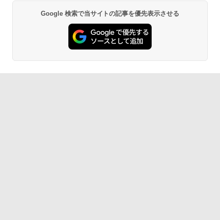
スプラトゥーン レイダース -Switch2
Beast of Reincarnation -PS5 【特典】
ルコード 【旧 Xbox ギフトカード】 [オ
2
2
プロダクトコード 封入
ンラインコード]
￥2,200
￥2,505
Google 検索で当サイトの記事を優先表示させる
￥6,455
￥7,286
￥5,000
劇場版「鬼滅の刃」無限城編 第一章 猗
2
窩座再来 通常版 [Blu-ray]
新劇場版銀魂 -吉原大炎上ー (通常版)【B
3
【商品価格40,001円～60,000円】楽天あ
lu-ray】 [ 杉田智和 ]
3
￥3,964
んしん延長保証（自然故障＋物損プラ
【純正品】Xbox ワイヤレス コントロー
3
Nintendo Switch 2(日本語・国内専用)
【純正品】ディスクドライブ(CFI-ZDD1
3
ン）同一店舗同時購入のみ 自然故障：メ
ラー (ロボット ホワイト)
3
￥4,118
J) PlayStation 5
ーカー保証期間終了後、保証開始（メー
￥55,603
カー保証期間含め家電5年間/PC・タブレ
￥7,681
ット3年間保証）、物損故障：本保証開
￥11,849
劇場版「鬼滅の刃」無限城編 第一章 猗
始日から5年間保証
3
窩座再来 通常版 [DVD]
劇場版 あの日見た花の名前を僕達はま
4
￥4,800
だ知らない。【通常版】【Blu-ray】 [ 入
【純正品】Xbox 充電式バッテリー + US
4
￥3,523
【純正品】DualSense ワイヤレスコン
野自由 ]
B-C ケーブル
ニンテンドープリペイド番号 9000円|オ
4
4
トローラー ミッドナイト ブラック(CFI-
ンラインコード版
ZCT2J01)
￥4,312
￥2,618
【中古】ドラゴンクエストVII Reimagin
4
￥9,000
ed -Switch
￥10,737
劇場版「鬼滅の刃」無限城編 第一章 猗
4
窩座再来 完全生産限定版 [Blu-ray]
￥6,059
クラッシャージョー The Movie Blu-ray
5
【純正品】Xbox ワイヤレス コントロー
【80年代SFの金字塔】北米版 PS5再生
ニンテンドープリペイド番号 5000円|オ
5
5
￥8,698
【純正品】DualSense ワイヤレスコン
ラー (カーボンブラック)
可
ンラインコード版
5
トローラー(CFI-ZCT2J)