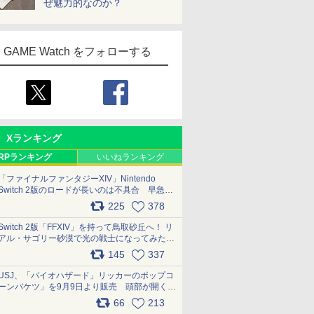
ぜ魅力的なのか？
GAME Watch をフォローする
Xランキング
RPランキング
いいねランキング
「ファイナルファンタジーXIV」Nintendo
Switch 2版のロードが長いのは不具合 早急に
アップデートできるよう対応中
225
378
pic.x.com/s9S3nRCAGa
Switch 2版「FFXIV」を持って鳥取砂丘へ！ リ
アル・サゴリー砂漠で光の戦士になってみた
pic.x.com/qyOfL2uv1n
145
337
USJ、「バイオハザード」リッカーのポップコ
ーンバケツ」を9月9日より販売 頭部が開く仕
組み。味は恐怖を堪のう「味噌フレーバー」
66
213
pic.x.com/81MuXGahVM