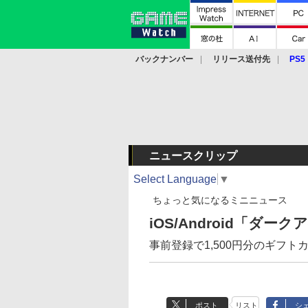
バックナンバー
リリース送付先
PS5
モバイル
eスポーツ
クラウド
PS
ニュースクリップ
Select Language
▼
ちょっと気になるミニニュース
iOS/Android「ダ
事前登録で1,500円分のギフ
ポスト
リスト
シ