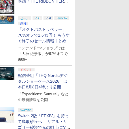
映画「THE RIBBON HERO
リボンヒーロー」本日配信開
始
セール
PS5
PS4
Switch2
WIN
「オクトパストラベラー」
70%オフで1,643円！ もうす
ぐ終了のセール情報まとめ
【8月8日更新】
ニンテンドーeショップでは
「大神 絶景版」が67%オフで
990円
イベント
配信番組「THQ Nordicデジ
タルショーケース2026」は
本日8月8日4時より公開！
「Expeditions: Samurai」など
の最新情報を公開
Switch2
Switch 2版「FFXIV」を持っ
て鳥取砂丘へ！ リアル・サ
ゴリー砂漠で光の戦士になっ