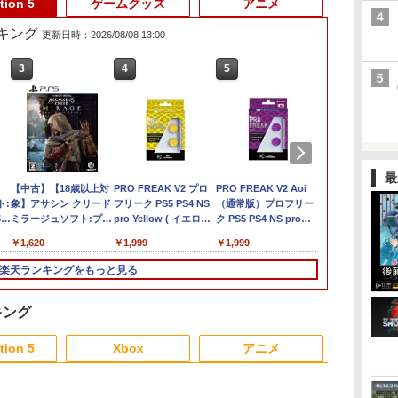
tion 5
ゲームグッズ
アニメ
ランキング
更新日時：2026/08/08 13:00
3
3
4
4
5
5
6
6
最
た
コーエーテクモゲーム
【中古】【18歳以上対
【特典】ほの暮しの
PRO FREAK V2 プロ
【当店独自で＋P10倍
PRO FREAK V2 Aoi
ダービースタ
【中古】Drif
ト:
ス 【Switch2】ゼルダ
象】アサシン クリード
庭 switch2版(【初回
フリーク PS5 PS4 NS
★要エントリー】【中
（通常版）プロフリー
【Switch2】 
ト:プレイス
5ソ
無双 封印戦記 通常版
ミラージュソフト:プレ
外付特典】切り取れる
pro Yellow ( イエロー
古】[Switch2] マリオ
ク PS5 PS4 NS pro
AB73A
5ソフト／ス
西
ン
[BEE-P-AAGAA NSW2
イステーション5ソフト
クリアカード)
) 凸型 FPS 無段階高さ
カート ワールド 任天
Aoi 凹型 FPS 無段階高
ーム
￥7,900
￥1,620
￥8,118
￥1,999
￥8,280
￥1,999
￥8,582
￥2,236
ゼルダムソウ フウイン
／アクション・ゲーム
調節 profreek バージ
堂(20250605)
さ調節 profreek バー
センキ ツウジョウ]
ョン2 PS4 PS5
ジョン2 PS4 PS5
楽天ランキングをもっと見る
nintendo switch プロ
nintendo switch プロ
コン対応【定形外郵便
コン対応【定形外郵便
のみ送料無料】
のみ送料無料】
キング
Playstation 5 特許取得
Playstation 5 特許取得
3
3
4
4
5
5
6
6
済み 日本製 しまリス
済み 日本製 しまリス
tion 5
Xbox
アニメ
堂
堂