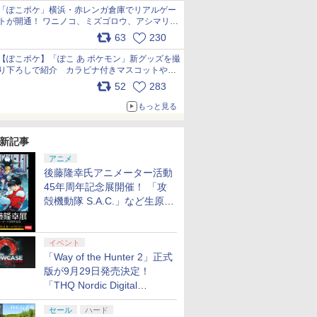
「ぽこポケ」横浜・赤レンガ倉庫でリアルゲー
トが開通！ ワニノコ、ミズゴロウ、アシマリ登
場シーンをレポート pic.x.com/LDgEByVl6D
63
230
7
7
8
8
9
9
10
10
【ぽこポケ】「ぽこ あ ポケモン」新グッズを撮
り下ろしで紹介 カラビナ付きマスコットやス
クエアポーチが仲間入り
52
283
pic.x.com/XmVAgBxaW5
もっと見る
新記事
リオン2
tCEソフ
[Switch 2] ぽこ あ ポ
【中古】PS5聖剣伝
SanDisk サンディスク
PS5 バッグ 収納用バッ
スーパーボンバーマン
【中古】 アサシン ク
【特典】KI
【中古】鬼
アニメ
POT-P-
テーション
ケモン （ダウンロード
説 VISIONS of
microSD Express
グ PS5対応 保護バッグ
コレクション
リード ヴァルハラ／
HEARTS Co
カミ血風譚
後藤隆幸氏アニメーター活動
ポーツ・ゲ
版）※7,200ポイントま
MANA
Card 256GB for
プレイステーション5
Nintendo Switch 2
PS5
[I~III] S
レイステー
45年周年記念展開催！ 「攻
でご利用可 ■
Nintendo Switch 2
キャリーバッグ 斜め掛
Edition 日本限定版
(【Swit
フト／マン
￥8,980
￥2,237
￥9,800
￥2,880
￥9,801
￥3,267
￥9,900
￥3,270
BEE-A-SD01A
け 手提げ 大容量 多機
特典】キー
ゲーム
殻機動隊 S.A.C.」など生原
Switch2 microSDカー
能 便利な携帯用
「LONG N
画、総作画監督修正が展示
ド microSD Express
Playstation プレステ5
グナイト)」
Nintendo任天堂ライセ
収納 保護ケース
イベント
ンス 高速転送 UHS-I互
「Way of the Hunter 2」正式
換 ゲーム保存 メモリー
7
版が9月29日発売決定！
8
7
9
10
カード 国内正規品
4523052030185
「THQ Nordic Digital
Showcase 2026」まとめ
セール
ハード