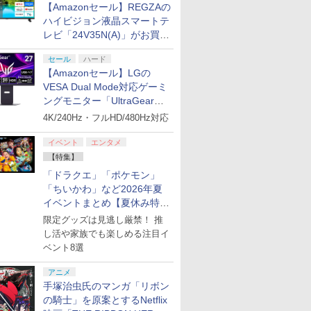
【Amazonセール】REGZAの
7
7
7
7
8
8
8
8
9
9
9
9
10
10
10
10
ハイビジョン液晶スマートテ
レビ「24V35N(A)」がお買い
得！
ース レザーケース スイッチ2 Nintendo 対応
りぐらしの
【送料無料】劇場版
BD 劇場版「鬼滅の
[Switch 2] ぽこ あ ポケモン エキスパンシ
ロボット・ドリームズ
劇場版 転
セール
ハード
ッチツー シンプル ミニマル PUレザー 革 カ
 レンタル
「鬼滅の刃」無限城編
刃」無限城編 第一章 猗
ンロード版）※3,200ポイントまでご利用可
Blu-ray 豪華版【Blu-
イムだった
ストラップ付属 オシャレ ソフト 収納 ガジェ
y ブルーレ
第一章 猗窩座再来(通
【Amazonセール】LGの
窩座再来 通常版 (Blu-
ray】 [ サラ・バロン ]
編 (Blu-r
￥4,400
リスマス ギフト プレゼント 送料無料
【メール便
常版)【Blu-ray】/アニ
ray Disc)[アニプレック
【Blu-ra
VESA Dual Mode対応ゲーミ
￥4,400
￥4,450
￥4,827
￥4,976
メーション[Blu-ray]
ス]《発売済・在庫品》
]
ングモニター「UltraGear
プリペイ
ション ス
 Elite
ライブ！蓮
ぽこ あ ポケモン エキ
PlayStation 5 デジタ
GameSir G7 HE 有線
劇場版「鬼滅の刃」無
ニンテンドープリペイ
プレイステーション ス
HyperX Clutch
【Amazon.co.jp限
ニンテンドープリペイ
プレイステーション ス
GameSir G7 SE 有線
ヤマトよ永遠に
ニンテンド
【Amazon.
8BitDo M
【Amazon.
【返品種別A】
27G850A-B」がお買い得！
4K/240Hz・フルHD/480Hz対応
円|オンラ
,000円|
コントロー
クールア
スパンションパス|オン
ル・エディション 日本
ゲームコントローラー
限城編 第一章 猗窩座再
ド番号 500円|オンライ
トアチケット 3,000円|
Gladiate Xbox公式ラ
定】劇場版モノノ怪 第
ド番号 2000円|オンラ
トアチケット 15,000円
ゲームコントローラー
REBEL3199 7 [Blu-
ド番号 30
定】 Logic
ーズX | S
定】劇場版
ード版
 Core
loom
ラインコード版
語専用 (CFI-2200B01)
XBOX Series X|S
来 完全生産限定版
ンコード版
オンラインコード版
イセンス ゲーミング コ
三章 蛇神 (オリジナル
インコード版
|オンラインコード版
XBOX Series X|S
ray]
インコード
コン G92
One、およ
ヤバイやつ」
ワイト)
y』Blu-
+ ディスクドライブ
XBOX One Windows
[DVD]
ントローラー 有線 日本
特典:オリジナル巾着＋
XBOX One Windows
リスモ7 Fo
の有線コン
ray（Amaz
イベント
エンタメ
￥4,400
￥66,980
￥7,999
￥7,828
￥500
￥3,000
￥4,980
￥9,900
￥2,000
￥15,000
￥6,499
￥8,760
￥3,000
￥38,800
￥4,590
￥8,800
定版）
(CFI-ZDD1J) セット
10/11用 PCコントロー
正規代理店品 6L366AA
メーカー特典:【坤と
10/11用 PCコントロー
Horizon 6
6ボタンレイ
典：Blu-
【特集】
ラーゲームパッド ホー
離】二振りの剣、十翼
ラーゲームパッド ホー
式にライセ
ース） [Blu
「ドラクエ」「ポケモン」
ル効果スティック付き
より来たる！スタジオ
ルエフェクトスティッ
います
「ちいかわ」など2026年夏
ビデオゲームコントロ
描き下ろしイラストボ
クと3.5mmオーディオ
ーラー（ブラック）
ード付) [Blu-ray]
ジャック付き
イベントまとめ【夏休み特
集】
限定グッズは見逃し厳禁！ 推
し活や家族でも楽しめる注目イ
ベント8選
アニメ
手塚治虫氏のマンガ「リボン
の騎士」を原案とするNetflix