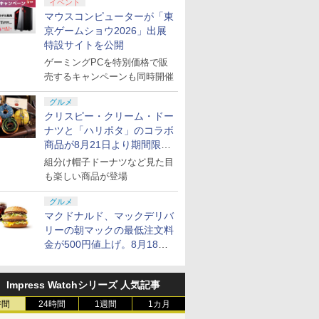
イベント
マウスコンピューターが「東
京ゲームショウ2026」出展
特設サイトを公開
ゲーミングPCを特別価格で販
売するキャンペーンも同時開催
グルメ
クリスピー・クリーム・ドー
ナツと「ハリポタ」のコラボ
商品が8月21日より期間限定
で発売
組分け帽子ドーナツなど見た目
も楽しい商品が登場
グルメ
マクドナルド、マックデリバ
リーの朝マックの最低注文料
金が500円値上げ。8月18日
より1,500円から受付
Impress Watchシリーズ 人気記事
時間
24時間
1週間
1カ月