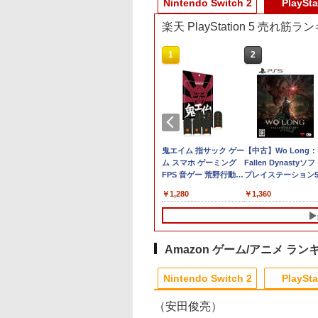
Nintendo Switch 2
PlaySta
楽天 PlayStation 5 売れ筋
10
10
1
1
2
2
パーボンバーマン
古】 アサシン ク
【特典】KINGDOM
【中古】鬼滅の刃 ヒノ
ポケモン 【Switch2】
鬼エイム 指サック ゲー
桃太郎電鉄2 〜あな
【中古】Wo Long：
クション
ド ヴァルハラ／
HEARTS Collection
カミ血風譚2ソフト:プ
ぽこ あ ポケモン [POT-
ム スマホ ゲーミング
の町も きっとある〜
Fallen Dynastyソフ
tendo Switch 2
[I~III] Switch2版
レイステーション5ソ
P-AAB5A NSW2 ポコ
FPS 音ゲー 荒野行動
Nintendo Switch 2
プレイステーション
ition 日本限定版
(【Switch2版購入封入
フト／マンガアニメ・
ア ポケモン]
PUBG Apex CoD 高感
Edition 東日本編＋
フト／ロールプレイ
801
267
￥9,900
￥3,270
￥7,880
￥1,280
￥7,890
￥1,360
特典】キーブレード
ゲーム
度 銀繊維 手汗対策 鬼
日本編 【Switch2】
グ・ゲーム
「LONG NIGHT(ロン
サック 6個入り
NXS-P-A8KRD
グナイト)」)
Amazon ゲーム/アニメ ラン
10
1
1
2
2
Nintendo Switch 2
PlaySta
（安田俊亮）