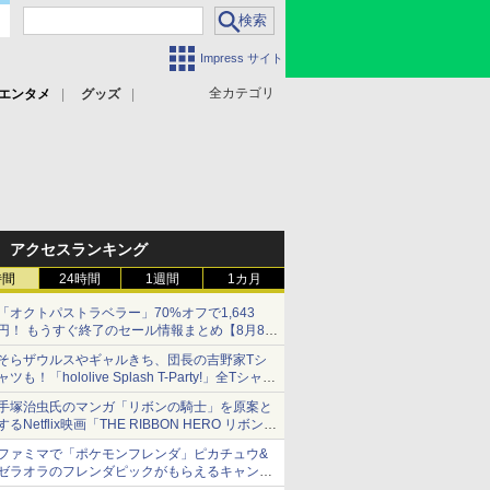
Impress サイト
全カテゴリ
エンタメ
グッズ
アクセスランキング
時間
24時間
1週間
1カ月
「オクトパストラベラー」70%オフで1,643
円！ もうすぐ終了のセール情報まとめ【8月8日
更新】
そらザウルスやギャルきち、団長の吉野家Tシ
ニンテンドーeショップでは「大神 絶景版」が
ャツも！「hololive Splash T-Party!」全Tシャツ
67%オフで990円
ラインナップ公開＆オンライン販売開始
手塚治虫氏のマンガ「リボンの騎士」を原案と
するNetflix映画「THE RIBBON HERO リボンヒ
ーロー」本日配信開始
ファミマで「ポケモンフレンダ」ピカチュウ&
ゼラオラのフレンダピックがもらえるキャンペ
ーン開催！