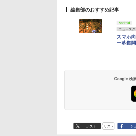
10
10
10
10
1
1
1
1
2
2
2
2
編集部のおすすめ記事
] ぽこ あ ポケモン エキスパンションパス（ダウ
ット・ドリームズ
劇場版 転生したらスラ
【中古】グレイテスト
【中古】2．カンフー・
【中古】Splatoon 2
【バーゲンセール】
Android
,200ポイントまでご利用可
-ray 豪華版【Blu-
イムだった件 蒼海の涙
ナイン
パンダ 3Dスーパーセッ
(スプラトゥーン2) -
【中古】Blu-ray▼
ニュースク
】 [ サラ・バロン ]
編 (Blu-ray通常版)
ト 【ブルーレイ】／ジ
Switch
ーウォーズ ブルーレ
￥845
スマホ向
【Blu-ray】 [ 岡咲美保
ャック・ブラックブル
ディスク レンタル落
827
￥4,976
￥789
￥1,253
￥1,159
]
ーレイ／海外アニメ・
ー募集開
テンドープリペイ
イステーション ス
eSir G7 SE 有線
トよ永遠に
ニンテンドープリペイ
【Amazon.co.jp限
8BitDo M30 Xboxシリ
【Amazon.co.jp限
スプラトゥーン レイダ
PlayStation 5 デジタ
【純正品】Xbox ワイ
劇場版「鬼滅の刃」無
スプラトゥーン レイ
Beast of
【純正品】Xbox ワ
劇場版「鬼滅の刃」
定番スタジオ
号 2000円|オンラ
チケット 15,000円
ムコントローラー
EL3199 7 [Blu-
ド番号 3000円|オンラ
定】 Logicool G ハン
ーズX | S、Xbox
定】劇場版「僕の心の
ース|オンラインコード
ル・エディション 日本
ヤレス コントローラー
限城編 第一章 猗窩座再
ース -Switch2
Reincarnation -PS5
ヤレス コントローラ
限城編 第一章 猗窩
コード版
ンラインコード版
X Series X|S
インコード版
コン G923 グランツー
One、およびWindows
ヤバイやつ」 Blu-
版
語専用 Console
+ USB-C® ケーブル
来 通常版 [Blu-ray]
【特典】プロダクト
(ロボット ホワイト)
来 通常版 [DVD]
￥6,446
X One Windows
リスモ7 Forza
の有線コントローラー
ray（Amazon.co.jp特
Language: Japanese
ード 封入
000
,000
499
760
￥3,000
￥38,800
￥4,590
￥8,800
￥5,832
￥55,000
￥8,300
￥3,982
￥7,286
￥7,681
￥3,523
/11用 PCコントロー
Horizon 6 G923d
6ボタンレイアウト - 正
典：Blu-rayスリーブケ
only (CFI-2200B01)
ゲームパッド ホー
式にライセンスされて
ース） [Blu-ray]
フェクトスティッ
います
Google
3.5mmオーディオ
ック付き
ポスト
リスト
シ