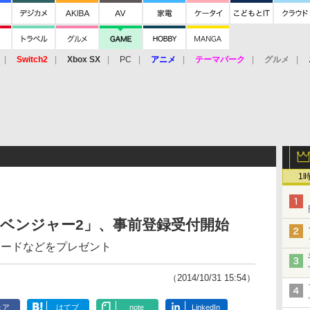
Switch2
Xbox SX
PC
アニメ
テーマパーク
グルメ
 Vita
3DS
アーケード
VR
1
ークアベンジャー2」、事前登録受付開始
トカードなどをプレゼント
（2014/10/31 15:54）
ェア
はてブ
note
LinkedIn