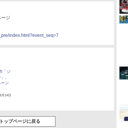
ページ
a_pre/index.html?event_seq=7
新作「ジ
ー」、
ペーン
年5月14日
トップページに戻る