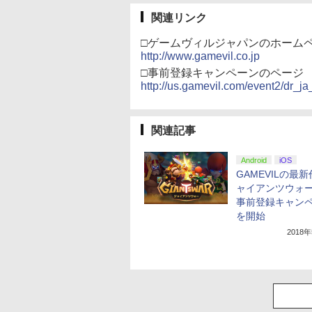
関連リンク
□ゲームヴィルジャパンのホーム
http://www.gamevil.co.jp
□事前登録キャンペーンのページ
http://us.gamevil.com/event2/dr_j
関連記事
Android
iOS
GAMEVILの最
ャイアンツウォ
事前登録キャン
を開始
2018