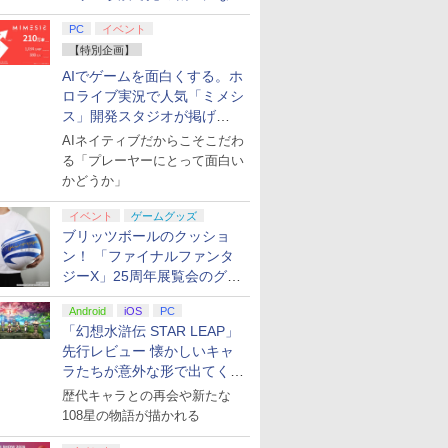
てみた
PC
イベント
【特別企画】
AIでゲームを面白くする。ホ
ロライブ実況で人気「ミメシ
ス」開発スタジオが掲げ
る“AI活用の信念”とは？【講
AIネイティブだからこそこだわ
演レポート】
る「プレーヤーにとって面白い
かどうか」
イベント
ゲームグッズ
ブリッツボールのクッショ
ン！ 「ファイナルファンタ
ジーX」25周年展覧会のグッ
ズ情報が公開
Android
iOS
PC
「幻想水滸伝 STAR LEAP」
先行レビュー 懐かしいキャ
ラたちが意外な形で出てくる
シリーズ完全新作！
歴代キャラとの再会や新たな
108星の物語が描かれる