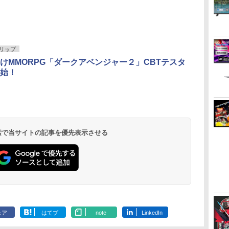
3
3
3
3
4
4
4
4
5
5
5
5
6
6
6
6
アクラス｜Aclass
【中古】ベイマックス
PS5 Slim / PS5 Pro シ
【中古】【Blu−ray】
Switch2 ケース 即納
【中古】 Blu－ray フ
Switch2 ケ
【中古】 借
サマ
FC/SFC/NEWFC/PCE/MD
MovieNEX[純正ブルー
リーズ用 横置きスタン
この世界の片隅に ブ
スイッチ2 Nintendo
ァインディング・ニモ
スイッチ スイ
アリエッティ
リップ
イ
用 ACアダプタVer.2
レイ＋純正ケース]
ド ディスクドライブ
ックレット付 / 片渕須
Switch Lite 対応 スイ
MovieNEX / アニメ /
バー ポーチ 
落ち Blu-ra
けMMORPG「ダークアベンジャー２」CBTテスタ
ち
SASP-0311
搭載 非搭載 モデル 両
直【監督】
ッチ スイッチツー ニ
Happinet [Blu-ray]
ットケース ク
イ / [DVD]
￥1,400
￥1,280
￥1,480
￥1,412
￥1,100
￥1,494
￥3,480
￥1,772
対応 水平 新型プレス
ンテンドー カバー ポ
【宅配便出荷】
送料無料】
始！
ダ
イ
無
Nintendo Switch 2(日
【純正品】ディスクド
【純正品】Xbox ワイ
【Amazon.co.jp限
ニンテンドープリペイ
【純正品】DualSense
【純正品】Xbox 充電
劇場版「鬼滅の刃」無
ニンテンドープリペイ
【純正品】DualSense
【国内正規品】
【Amazon.co.jp限
ニンテンドー
プレイステー
【純正品】Xbox
『映画 ラブ
テ5 アクセサリー 横型
ーチ キャリングケース
ー
座再
本語・国内専用)
ライブ(CFI-ZDD1J)
ヤレス コントローラー
定】劇場版モノノ怪 第
ド番号 9000円|オンラ
ワイヤレスコントロー
式バッテリー + USB-C
限城編 第一章 猗窩座
ド番号 5000円|オンラ
ワイヤレスコントロー
Thrustmaster スラス
定】劇場版モノノ怪 第
ド番号 1000
トアチケット 10
ワイヤレス 
ノ空女学院ス
スタンド 放熱
新型 ジョイコン ソフ
コ
PlayStation 5
(カーボンブラック)
三章 蛇神
インコード版
ラー ミッドナイト ブ
ケーブル
再来 完全生産限定版
インコード版
ラー(CFI-ZCT2J)
トマスター TH8S シフ
三章 蛇神 (オリジナル
インコード版
オンラインコ
ラー Series 2
イドルクラブ B
PlayStation5 ◇ALW-
ト ケーブルなど 収納
￥55,491
(Amazon.co.jp限定オ
ラック(CFI-ZCT2J01)
[Blu-ray]
ター - PC、PS4、
特典:オリジナル巾着＋
Edition (ホ
Garden Part
GP-525 | プレステ5 プ
可能 ギフト プレゼン
￥11,980
￥8,020
￥10,780
￥9,000
￥10,737
￥2,618
￥8,698
￥5,000
￥10,737
￥14,141
￥8,800
￥1,000
￥10,000
￥18,500
￥8,589
リジナル三方背収納ケ
PS5、PS5 Pro、Xbox
メーカー特典:【坤と
ray（特装限
レーステーション5 本
ト シンプル 無地 黒 ピ
ース付きコレクション)
One、Xbox Series X|S
離】二振りの剣、十翼
体 横向き スタンド ゲ
ンク 黄色 赤 青 送料無
(オリジナル特典:オリ
対応の高精度 H パター
より来たる！スタジオ
ームスタンド 横置き
料
 検索で当サイトの記事を優先表示させる
ジナル巾着＋メーカー
ン シフター
描き下ろしイラストボ
コンパクト
特典:【坤と離】二振り
ード付) [DVD]
の剣、十翼より来た
る！スタジオ描き下ろ
しイラストボード付)
[Blu-ray]
ェア
はてブ
note
LinkedIn