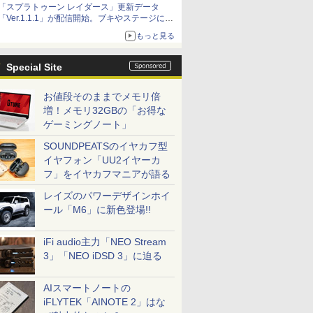
「スプラトゥーン レイダース」更新データ
「Ver.1.1.1」が配信開始。ブキやステージに関
する不具合を修正
もっと見る
Special Site
お値段そのままでメモリ倍
増！メモリ32GBの「お得な
ゲーミングノート」
SOUNDPEATSのイヤカフ型
イヤフォン「UU2イヤーカ
フ」をイヤカフマニアが語る
レイズのパワーデザインホイ
ール「M6」に新色登場!!
iFi audio主力「NEO Stream
3」「NEO iDSD 3」に迫る
AIスマートノートの
iFLYTEK「AINOTE 2」はな