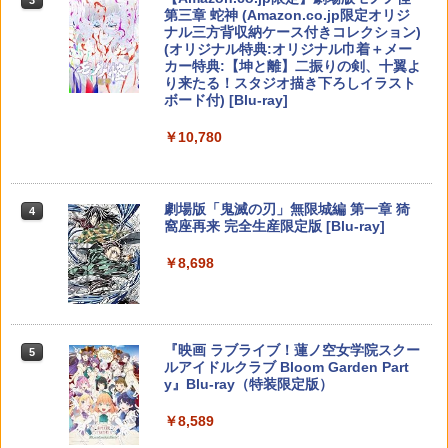
【純正品】ディスクドライブ(CFI-ZDD1
3
3
3
第三章 蛇神 (Amazon.co.jp限定オリジ
J) PlayStation 5
￥9,660
￥8,228
￥330
￥8,020
ナル三方背収納ケース付きコレクション)
￥55,491
ゴールデンカムイ 第十五巻(初回限定版)
4
(オリジナル特典:オリジナル巾着＋メー
￥11,849
【Blu-ray】 [ 野田サトル ]
カー特典:【坤と離】二振りの剣、十翼よ
り来たる！スタジオ描き下ろしイラスト
任天堂 ［Switch2］ Nintendo Switch2
【中古】ONE PIECE 海賊無双4
【純正品】Xbox 充電式バッテリー + US
4
4
4
￥8,408
ボード付) [Blu-ray]
【特典】EA SPORTS FC 27 PS5版
Proコントローラー スイッチ2 プロコン
B-C ケーブル
4
(【先着購入封入特典】DLC引換コード)
【純正品】DualSense ワイヤレスコン
トローラー プロコン BEE-A-FSSKA
ニンテンドープリペイド番号 9000円|オ
4
￥1,981
4
￥10,780
トローラー ミッドナイト ブラック(CFI-
ンラインコード版
￥2,618
ZCT2J01)
￥8,329
￥9,890
￥9,000
舞台「忍たま乱太郎」～みんなニコニ
5
￥10,737
コ、はい、どうぞ!の段～【Blu-ray】 [
劇場版「鬼滅の刃」無限城編 第一章 猗
4
早川維織 ]
窩座再来 完全生産限定版 [Blu-ray]
Switch2 ケース 即納 パステルカラー か
【国内正規品】Thrustmaster スラスト
【特典】KINGDOM HEARTS Collectio
5
5
5
【特典】STRANGER THAN HEAVEN
わいい Nintendo スイッチ2 対応 スイッ
マスター TH8S シフター - PC、PS4、P
n [I~III] Switch2版(【Switch2版購入封
5
ニンテンドープリペイド番号 5000円|オ
￥8,580
5
￥8,698
(【先着購入封入特典】DLC 武器「ド
チ スイッチツー ニンテンドー カバー ポ
【純正品】DualSense ワイヤレスコン
S5、PS5 Pro、Xbox One、Xbox Serie
入特典】キーブレード「LONG NIGHT
ンラインコード版
5
ス・影切」)
ーチ ストラップ 新型 ジョイコン ソフト
トローラー(CFI-ZCT2J)
s X|S 対応の高精度 H パターン シフター
(ロングナイト)」)
ケーブル 収納可能 クリスマス ギフト プ
￥5,000
レゼント 送料無料
￥8,415
￥10,737
￥14,141
￥9,900
『映画 ラブライブ！蓮ノ空女学院スクー
5
￥2,100
ルアイドルクラブ Bloom Garden Part
y』Blu-ray（特装限定版）
￥8,589