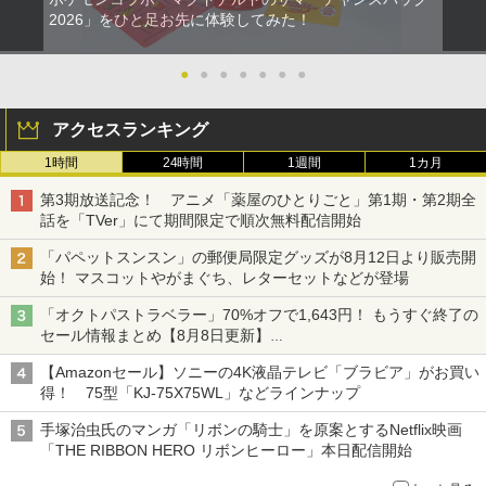
2026」をひと足お先に体験してみた！
●
●
●
●
●
●
●
アクセスランキング
1時間
24時間
1週間
1カ月
第3期放送記念！ アニメ「薬屋のひとりごと」第1期・第2期全
話を「TVer」にて期間限定で順次無料配信開始
「パペットスンスン」の郵便局限定グッズが8月12日より販売開
始！ マスコットやがまぐち、レターセットなどが登場
「オクトパストラベラー」70%オフで1,643円！ もうすぐ終了の
セール情報まとめ【8月8日更新】
ニンテンドーeショップでは「大神 絶景版」が67%オフで990円
【Amazonセール】ソニーの4K液晶テレビ「ブラビア」がお買い
得！ 75型「KJ-75X75WL」などラインナップ
手塚治虫氏のマンガ「リボンの騎士」を原案とするNetflix映画
「THE RIBBON HERO リボンヒーロー」本日配信開始