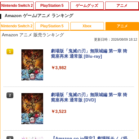
Nintendo Switch 2
PlayStation 5
ゲームグッズ
アニメ
Amazon ゲーム/アニメ ランキング
Nintendo Switch 2
PlayStation 5
Xbox
アニメ
Nintendo Switch 2 オールインボックス
【特典】Marvel’s Wolverine(【早期購
【中古】「俺の妹がこんなに可愛いわけ
ゾンビランドサガLIVE～フランシュシュ
1
1
1
1
Amazon アニメ 販売ランキング
入封入特典】DLC)
がない ポータブル」ずっとこのまま♪パ
ゆめぎんがフェスティバル～【Blu-ra
更新日時：2026/08/09 18:12
ック( 特典なし ) - PSP
y】 [ (V.A.) ]
￥9,073
￥7,620
スプラトゥーン レイダース|オンライン
PlayStation 5 デジタル・エディション
【純正品】Xbox ワイヤレス コントロー
劇場版「鬼滅の刃」無限城編 第一章 猗
1
1
1
1
￥549
￥7,920
コード版
日本語専用 Console Language: Japan
ラー + USB-C® ケーブル
窩座再来 通常版 [Blu-ray]
ese only (CFI-2200B01)
￥5,832
￥8,300
￥3,982
Nintendo Switch2 ケース EVA キャリン
2
￥55,000
グケース 耐衝撃 大容量収納 Switch 保護
コーエーテクモゲームス 【封入特典付】
【中古】メガドライブソフト ヴァーミリ
舞台「文豪とアルケミスト 余計者ノ挽
2
2
2
ケース 収納バッグ ニンテンドー スイッ
【PS5】三國志14 with パワーアップキ
オン
歌」【Blu-ray】 [ 平野良 ]
チ2 収納バッグ キャリーケース 保護 ゲ
ット Complete Edition [ELJM-30995 P
ームカード
S5 サンゴクシ14 PK コンプリ-トエディ
【純正品】Xbox ワイヤレス コントロー
2
￥900
￥8,006
スプラトゥーン レイダース -Switch2
劇場版「鬼滅の刃」無限城編 第一章 猗
ション]
Beast of Reincarnation -PS5 【特典】
ラー (ロボット ホワイト)
2
2
2
窩座再来 通常版 [DVD]
プロダクトコード 封入
￥1,078
￥6,447
￥8,220
￥7,681
￥3,523
￥7,286
『劇場版ハイキュー!! ゴミ捨て場の決
3
任天堂 『とびだせ どうぶつの森 amiibo
戦』 豪華版【Blu-ray】 [ 古舘春一 ]
3
ホリ 【Switch2】マリオカートレーシン
+』amiiboカード【サンリオキャラクタ
3
グホイール for Nintendo Switch2 [NSX
【特典】進撃の巨人3 PS5版(【早期購
ーズコラボ】 [NVL-E-ME2B アミーボカ
【純正品】Xbox ワイヤレス コントロー
3
3
￥8,030
-122]
入封入特典】DLC)
ード サンリオコラボ]
ラー (カーボンブラック)
Nintendo Switch 2(日本語・国内専用)
【Amazon.co.jp限定】劇場版モノノ怪