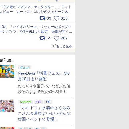
pic.x.com/s9S3nRCAGa
「ウマ娘のウマウマ！ケンタッキー！」フォト
レビュー カーネル・ゴルシのメッセージ入り
パッケージや描き下ろしトレカなどが登場
89
315
pic.x.com/PjnkR9vkXl
USJ、「バイオハザード」リッカーのポップコ
ーンバケツ」を9月9日より販売 頭部が開く仕
組み。味は恐怖を堪のう「味噌フレーバー」
65
207
pic.x.com/81MuXGahVM
もっと見る
新記事
グルメ
NewDays「増量フェス」が8
月18日より開催
おにぎりや菓子パンなどがお値
段そのままで最大50%増量！
Android
iOS
PC
「ホロドリ」水着のさくらみ
こさん＆星街すいせいさんが
次回イベントで登場！