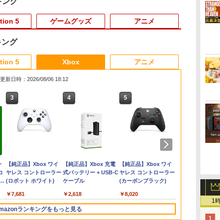
キング
tion 5
ゲームグッズ
アニメ
キング
3
3
3
3
4
4
4
4
5
5
5
5
6
6
6
tion 5
Xbox
アニメ
更新日時：2026/08/06 18:12
3
3
3
4
4
4
5
5
5
6
6
6
会
ザー
Lies of P：コンプリー
【SALE・大幅値下
【送料無料】【中古】
【BLU-R】超かぐや
Switch2 保護フィルム
＼10％OFFクーポン／
【新品】【即納】PCエ
うたの☆プリンスさま
MAGES. 【Joshinオリ
がんばれゴエモン大集
[Switch 2] ぽこ あ ポ
Servant Princess DVD
【特典】ドラ
【新品】PS5
ミュージカル
ー
 チ
編
ト エディション
げ・新品・未開封品】
MD メガドライブ ロッ
姫！ Blu-ray通常版
スイッチ2 保護フィル
PS5用 冷却ファン クー
ンジン mini ピーシー
っ♪ ALL STAR STAGE
ジナル特典付】
合！ PS5版
ケモン エキスパンショ
即納 dvd BOX コンプ
ストモンスタ
デッド・リデ
舞』 ～静か
ョ
ッ
通
【Switch2】BEE-P-
明末: ウツロノハネ
クマンメガワールド
ム switch2 フィルム
リングファン 冷却装置
エンジン レトロ ゲー
-MUSIC UNIVERSE-
【Switch2】
ンパス（ダウンロード
リート OVA 北米版
れ木の国のビ
ン【CERO:
寝ざめ～【Blu-
￥5,780
￥4,889
新
ンプ
ニ
AA8UA(JPN)
PS5 ソフト 【ポスト投
Switch2 ガラスフィル
USBクーラー 外付け
ム
【Blu-ray】 [
STEINS;GATE
版）※3,200ポイントま
ELFINA elfina 正規品
フローラ Swi
ル便】
ミュージカル
￥6,862
￥2,300
￥15,021
￥1,000
￥2,680
￥39,599
￥7,040
￥7,290
￥4,400
￥7,260
￥7,623
￥5,850
￥7,821
o
ー
函】 ※特典付属なし ※
ム スイッチ2 フィルム
自動冷却ファン 三つフ
ST☆RISH ]
RE:BOOT（シュタイ
でご利用可
Elufina 完全収録 保存
(【早期購入
舞』 ]
ダ
ー
Nintendo Switch 2(日
【純正品】ディスクド
【純正品】Xbox ワイ
ニンテンドープリペイ
【純正品】DualSense
【純正品】Xbox 充電
ニンテンドープリペイ
【純正品】DualSense
【純正品】Xbox ワイ
ニンテンドー
プレイステー
【純正品】Xbox
フト
コ
ト
セール品のため、返品
ガイド 貼り付け キッ
ァン 急速冷却 静音 装
ンズゲート リブー
版 美少女アニメ 最新
冒険スタート
コ
本語・国内専用)
ライブ(CFI-ZDD1J)
ヤレス コントローラー
ド番号 9000円|オンラ
ワイヤレスコントロー
式バッテリー + USB-C
ド番号 5000円|オンラ
ワイヤレスコントロー
ヤレス コントローラー
ド番号 1000
トアチケット 10
ワイヤレス 
ダ
 ソ
及び製品保証の対象外
ト カバー Switch 2 本
着簡単 排熱 熱対策
ト） 通常版 [BEE-P-
盤 アニメ エルフィー
セット)
コ
フト
PlayStation 5
(ロボット ホワイト)
インコード版
ラー ミッドナイト ブ
ケーブル
インコード版
ラー(CFI-ZCT2J)
(カーボンブラック)
インコード版
オンラインコ
ラー Series 2
式ラ
トケ
となります。
体 アクセサリー
USBポート 省スペース
AB55A NSW2 シュタ
ナ 日本語 英語
￥55,603
ン
ラック(CFI-ZCT2J01)
Edition (ホ
2
フト
Nintendo Switch2 ケ
耐久性 プレイステーシ
インズゲ-ト リブ-ト ツ
￥11,849
￥7,681
￥9,000
￥10,737
￥2,618
￥5,000
￥10,737
￥8,020
￥1,000
￥10,000
￥18,755
ース 可 透明 ブルーラ
ョン5対応 ディスク版
ウジョウ]
1
イト カット 99％
デジタル版の両方に対
mazonランキングをもっと見る
FIRME
応