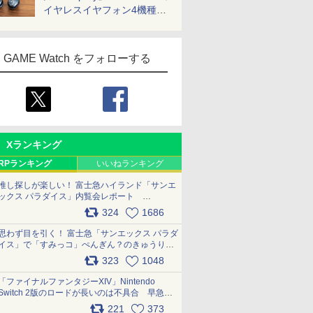
イヤレスイヤフォン4機種を
一気に聴く
GAME Watch をフォローする
Xランキング
RPランキング
いいねランキング
推し探しが楽しい！ 富士急ハイランド「サンエ
ックス パラダイス」内覧会レポート
pic.x.com/p718c0QB0k
324
1686
思わず目を引く！ 富士急「サンエックス パラダ
イス」で「すみっコ」ぺんぎん？のきゅうりド
ッグを食べてみた イラストそのままのメニュ
323
1048
ー化に挑戦。これが意外にもおいしい
pic.x.com/Kgl04hZaeg
「ファイナルファンタジーXIV」Nintendo
Switch 2版のロードが長いのは不具合 早急に
アップデートできるよう対応中
221
373