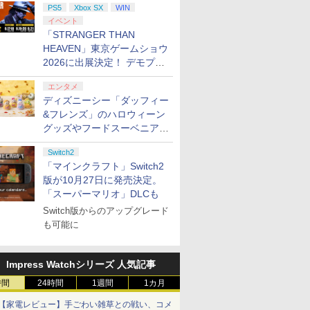
PS5
Xbox SX
WIN
イベント
「STRANGER THAN
HEAVEN」東京ゲームショウ
2026に出展決定！ デモプレ
イや体験型展示も
7
7
7
8
8
8
9
9
9
10
10
10
エンタメ
ディズニーシー「ダッフィー
&フレンズ」のハロウィーン
グッズやフードスーベニアが
7
7
7
8
8
8
9
9
9
10
10
10
8月25日より発売
Switch2
「マインクラフト」Switch2
ゴンクエ
 レッド・
『刀剣乱
【楽天ブックス限定特
REANIMAL（リアニマ
劇場版「鬼滅の刃」無
【ダイヤ・プラチナ会
【特典】BLUE
ヤマトよ永遠に
【特典】進撃の巨人
コナミデジタルエンタ
【楽天ブックス限定全
【特典】Nin
【特典】ド
【楽天ブッ
版が10月27日に発売決定。
ーズ4 枯
ンプショ
なる夜半の
典】ドンキーコング バ
ル） PS5版
限城編 第一章 猗窩座再
員様限定！エントリー
REFLECTION
REBEL3199 7＜最終巻
3 Switch2版(【早期
テインメント
巻購入特典+全巻購入
Switch 
ストI＆II 
着特典+先
「スーパーマリオ」DLCも
アンカ・
Z】【メー
ray】 [
ナンザ(「スーパーマリ
来(完全生産限定版)
でポイント10倍！】
Quartet: 少女たちのキ
＞【Blu-ray】 [ 西崎義
購入封入特典】DLC)
【Joshinオリジナル特
特典】Re:ゼロから始
3[コーエ
年スライム
『映画 ラ
￥2,930
tch2版
『刀剣乱
オ」ステッカー2種)
【Blu-ray】 [ 吾峠呼世
【新品】任天堂
セキ PS5版(【早期購
展 ]
典付】【PS5】SILENT
める異世界生活 4th
ムス]【送
ャーム)
ノ空女学院
Switch版からのアップグレード
￥7,902
￥8,690
￥7,924
￥6,350
￥8,751
￥8,518
￥6,350
￥9,900
￥8,710
￥6,602
￥11,000
封入特典】
晴 ]
Nintendo ニンテンド
入特典】特別フォトフ
HILL: Townfall
season 2【Blu-ray】
月予約》
イドルクラブ
も可能に
プリペイ
ション ス
 Elite
ニンテンドープリペイ
【PS5】進撃の巨人３
【国内正規品】
ニンテンドープリペイ
PlayStation 5 デジタ
Xbox プリペイドカー
ニンテンドープリペイ
プレイステーション ス
GameSir G7 HE 有線
マリオカー
プレイステ
HyperX Cl
ダッシュ
ーSwitch2 ゲームソフ
レーム「Quartet」)
[ELJM-30996 PS5 サイ
(オリジナルA5キャラ
Garden P
円|オンラ
,000円|
コントロー
ド番号 500円|オンライ
【メーカー特典あり】
Thrustmaster スラス
ド番号 2000円|オンラ
ル・エディション 日本
ド 2,000円 デジタルコ
ド番号 3000円|オンラ
トアチケット 15,000円
ゲームコントローラー
-Switch2
トアチケット 
Gladiate
ト スーパー マリオパー
レントヒル タウンフ
ファイングラフ+長月
限定版)【Bl
ード版
 Core
ンコード版
【早期購入特典】「キ
トマスター TH8S シフ
インコード版
語専用 (CFI-2200B01)
ード 【旧 Xbox ギフト
インコード版
|オンラインコード版
XBOX Series X|S
オンライン
イセンス 
ティ ジャンボリー+ジ
ォ-ル]
達平書き下ろし小説) [
き下ろしイ
￥8,564
Impress Watchシリーズ 人気記事
ワイト)
ャラクターエディット
ター - PC、PS4、
+ ディスクドライブ
カード】 [オンライン
XBOX One Windows
コントロー
ャンボリーTV NXS-P-
長月達平 ]
(DOLLCH
￥500
￥9,680
￥14,141
￥2,000
￥66,849
￥2,000
￥3,000
￥15,000
￥6,799
￥3,000
￥4,482
パーツ：自由の翼パー
PS5、PS5 Pro、Xbox
(CFI-ZDD1J) セット
コード]
10/11用 PCコントロー
日本正規代
A7HLB
B2布ポスタ
時間
24時間
1週間
1カ月
カー」DLC 同梱
One、Xbox Series X|S
ラーゲームパッド ホー
6L366AA
ロマイド+B
対応の高精度 H パター
ル効果スティック付き
Garden 
【家電レビュー】手ごわい雑草との戦い、コメ