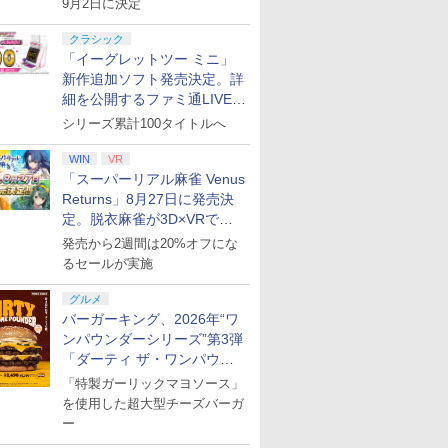
9月2日に決定
クラシック
「イーグレットツー ミニ」
新作追加ソフト発売決定。詳
細を公開するファミ通LIVEが
8月27日20時から配信
シリーズ累計100タイトルへ
WIN
VR
「スーパーリアル麻雀 Venus
Returns」8月27日に発売決
定。脱衣麻雀が3D×VRで復
活
発売から2週間は20%オフにな
るセールが実施
グルメ
バーガーキング、2026年“ワ
ンパウンダーシリーズ”第3弾
「ダーティ ザ・ワンパウン
ダー」を8月7日発売
「特製ガーリックマヨソース」
を使用した超大型チーズバーガ
ー