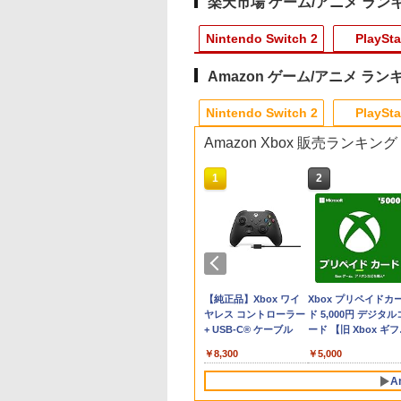
楽天市場 ゲーム/アニメ ラン
Nintendo Switch 2
PlaySta
Amazon ゲーム/アニメ ラン
10
10
10
1
1
1
1
2
2
2
2
Nintendo Switch 2
PlaySta
Amazon Xbox 販売ランキング
10
10
10
1
1
1
2
2
2
典】進撃の巨人
ミデジタルエンタ
天ブックス限定全
【特典】Nintendo
【特典】ドラゴンクエ
【楽天ブックス限定先
任天堂 スプラトゥーン
PS5用 冷却ファン クー
Switch2 ケース スイッ
この世界の片隅に
【ダイヤ・プラチナ
【PowerA 公式スト
Switch2 ケース レ
【送料無料】劇場版
Switch2版(【早期
ンメント
入特典+全巻購入
Switch 2 進撃の巨人
ストI＆II PS5版(40周
着特典+先着特典】
レイダース【Switch
リングファン LEDライ
チ2 Nintendo 対応 ス
【Blu-ray】 [ のん ]
員様限定！エントリ
ア】パワーエー ソロ
ケース スイッチ2
「鬼滅の刃」無限城
封入特典】DLC)
oshinオリジナル特
】Re:ゼロから始
3[コーエーテクモゲー
年スライムアクリルチ
『映画 ラブライブ！蓮
2】 BEEPAADLA
ト付き 静音 装着簡単
イッチ スイッチツー 名
でポイント10倍！】
ャージングステーシ
Nintendo 対応 スイ
第一章 猗窩座再来(
￥3,907
】【PS5】SILENT
異世界生活 4th
ムス]【送料無料】《12
ャーム)
ノ空女学院スクールア
[BEEPAADLA]
排熱 熱対策 USBポー
入れ かわいい ニンテン
【メール便発送】【
ン for DualSense®
チ スイッチツー シ
常版)【Blu-ray】/ア
518
350
900
￥8,710
￥6,602
￥11,000
￥6,720
￥1,580
￥1,300
￥6,750
￥2,200
￥3,480
￥4,400
: Townfall
son 2【Blu-ray】
月予約》
イドルクラブ Bloom
ト付き PlayStation 5
ドースイッチ カバー ポ
品】任天堂 Nintend
and DualSense
ル ミニマル PUレザ
メーション[Blu-ray]
テンドープリペイ
イステーション ス
eSir G7 HE 有線
マリオカート ワールド
プレイステーション ス
HyperX Clutch
スプラトゥーン レイダ
PlayStation 5 デジタ
【純正品】Xbox ワイ
スプラトゥーン レイ
Beast of
Xbox プリペイドカ
JM-30996 PS5 サイ
リジナルA5キャラ
Garden Party』(特装
通常版 デジタルエディ
ーチ switch Lite 新型
Switch 2 ゲームソ
Edge™ ワイヤレス
革 カバー ポーチ ス
【返品種別A】
号 3000円|オンラ
チケット 15,000円
ムコントローラー
-Switch2
トアチケット 3,000円|
Gladiate Xbox公式ラ
ース|オンラインコード
ル・エディション 日本
ヤレス コントローラー
ース -Switch2
Reincarnation -PS5
ド 5,000円 デジタル
トヒル タウンフ
イングラフ+長月
限定版)【Blu-ray】(描
ション 両対応 ◇TP5-
本体 ジョイコン ソフト
スプラトゥーン レイ
ントローラー
ラップ付属 オシャレ
コード版
ンラインコード版
X Series X|S
オンラインコード版
イセンス ゲーミング
版
語専用 Console
+ USB-C® ケーブル
【特典】プロダクト
ード 【旧 Xbox ギ
ル]
書き下ろし小説) [
き下ろしイラスト
1523【メール便】
ケーブル 収納可能 ポー
ース
【PlayStation®公
フト 収納 ガジェッ
￥8,564
￥6,455
X One Windows
コントローラー 有線
Language: Japanese
ード 封入
カード】 [オンライ
達平 ]
(DOLLCHESTRA)使用
チ クリスマス ギフト
イセンス商品】 国内
ース クリスマス ギ
000
,000
799
￥3,000
￥4,482
￥5,832
￥55,000
￥8,300
￥7,286
￥5,000
/11用 PCコントロー
日本正規代理店品
only (CFI-2200B01)
コード]
B2布ポスター+2L判ブ
クリスマス プレゼント
年保証
プレゼント 送料無料
ゲームパッド ホー
6L366AA
ロマイド+Bloom
送料無料
A
果スティック付き
Garden Partyパンフレ