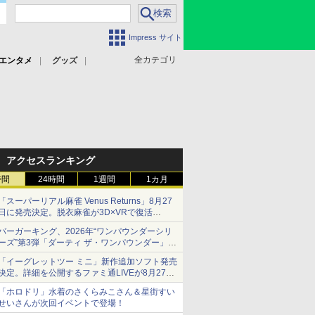
Impress サイト
全カテゴリ
エンタメ
グッズ
アクセスランキング
時間
24時間
1週間
1カ月
「スーパーリアル麻雀 Venus Returns」8月27
日に発売決定。脱衣麻雀が3D×VRで復活
発売から2週間は20%オフになるセールが実施
バーガーキング、2026年“ワンパウンダーシリ
ーズ”第3弾「ダーティ ザ・ワンパウンダー」を
8月7日発売
「イーグレットツー ミニ」新作追加ソフト発売
「特製ガーリックマヨソース」を使用した超大
決定。詳細を公開するファミ通LIVEが8月27日
型チーズバーガー
20時から配信
「ホロドリ」水着のさくらみこさん＆星街すい
シリーズ累計100タイトルへ
せいさんが次回イベントで登場！