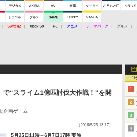
Switch2
Xbox SX
PC
アニメ
テーマパーク
グルメ
 Vita
3DS
アーケード
VR
1
索」で“スライム1億匹討伐大作戦！”を開
動企画ゲーム
（2016/5/25 13:17）
5月25日11時～6月7日17時 実施