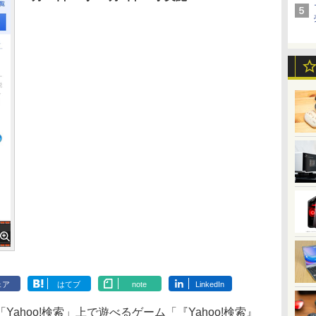
ェア
はてブ
note
LinkedIn
hoo!検索」上で遊べるゲーム「『Yahoo!検索』