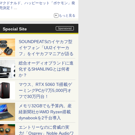
マクドナルド、ハッピーセット「ポケモン」発
売決定！
ポケモン30周年記念で30匹が大集合
もっと見る
Special Site
SOUNDPEATSのイヤカフ型
イヤフォン「UU2イヤーカ
フ」をイヤカフマニアが語る
総合オーディオブランドに進
化するSHANLINGとは何者
か？
マウス、RTX 5060 Ti搭載ゲ
ーミングPCが7万5,000円オ
フで30万円台！
メモリ32GBでも予算内。産
経新聞社がAMD Ryzen搭載
dynabookを2千台導入
エントリーなのに脅威の実
力!「Osprey」Noble Audioワ