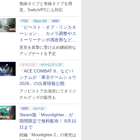
月下旬発売！
無線タイプと有線タイプを用
意。Switch/PCにも対応
PS5
Xbox SX
WIN
「ビースト・オブ・リンカネ
ーション」、カメラ調整やス
トーリーテンポ感改善などの
アプデを1週間以内に実施
意見を真摯に受け止め継続的な
アップデートを予定
イベント
ゲームグッズ
「ACE COMBAT 8」などバ
ンナムが「東京ゲームショウ
2026」の出展情報公開
アソビストア出張所にてオリジ
ナルグッズの販売も
WIN
セール
Steam版「Moonlighter」が
期間限定で無料配布！ 8月10
日まで
続編「Moonlighter 2」の発売は