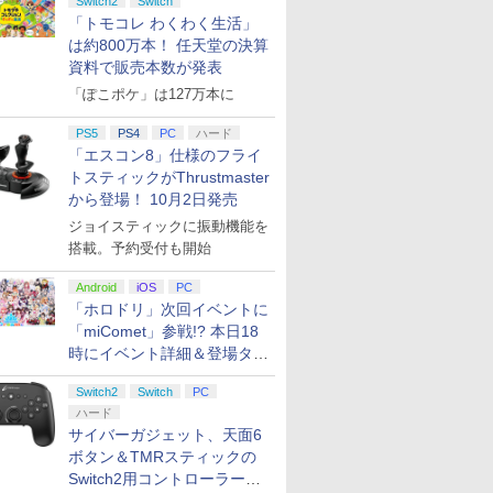
Switch2
Switch
「トモコレ わくわく生活」
は約800万本！ 任天堂の決算
資料で販売本数が発表
「ぽこポケ」は127万本に
PS5
PS4
PC
ハード
「エスコン8」仕様のフライ
トスティックがThrustmaster
から登場！ 10月2日発売
ジョイスティックに振動機能を
搭載。予約受付も開始
Android
iOS
PC
「ホロドリ」次回イベントに
「miComet」参戦!? 本日18
時にイベント詳細＆登場タレ
ント公開
Switch2
Switch
PC
ハード
サイバーガジェット、天面6
ボタン＆TMRスティックの
Switch2用コントローラーを9