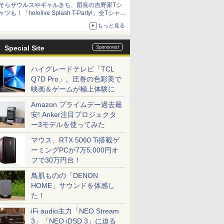
そらザウルスやギャルきち、団長の吉野家Tシ
ニンテンドーeショップでは「大神 絶景版」が
ャツも！「hololive Splash T-Party!」全Tシャツ
67%オフで990円
ラインナップ公開＆オンライン販売開始
もっと見る
Special Site
ハイグレードテレビ「TCL
Q7D Pro」。圧巻の色彩美で
映画＆ゲームが極上体験に
Amazon プライムデー過去最
安! Anker注目プロジェクタ
ー3モデルを使ってみた
マウス、RTX 5060 Ti搭載ゲ
ーミングPCが7万5,000円オ
フで30万円台！
鳥肌ものの「DENON
HOME」サウンドを体感し
た！
iFi audio主力「NEO Stream
3」「NEO iDSD 3」に迫る