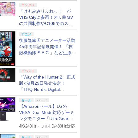
7
7
8
8
9
9
10
10
エンタメ
「けもみみりふれっ！」が
VHS Cityに参画！オリ曲MV
tch 2
ルエンタ
ース レザー
ス限定先
任天堂 【Switch2】
PlayStation5用カバー
【中古】スプラトゥー
【楽天ブックス限定配
SanDisk サンディスク
ハピネット 【PS5】
【中古美品】 ドラゴン
鬼滅の刃 柱稽古編 全8
【7週連続1位】inklink
カプコン 鬼武者 Way
魔獣王
特別編集版『機動戦士
【特典】進
【特典】Bea
【SFC/S
マクロスゼロ 
の共同制作やC108でのスペ
ーラー
【PS5】
チ2
トよ永遠
Joy-Con 2 (L) ブル
リミックス グリーン
ン3 -Switch
送BOX】【楽天ブック
microSD Express
Beast of
クエストVII
話セット ブルーレイ
公式 Switch / Switch2
of the Sword【PS5】
30thAnniversary限定
ガンダム 鉄血のオルフ
TREASU
Reincarn
用】 スー
Box プ
リッツ
対応 スイッ
99 7＜最
ー/(R) ライトイエロー
ス限定先着特典+先着特
Card 256GB for
Reincarnation（ビー
Reimagined -Switch2
【Blu-ray】 北米版
コントローラー 最新モ
ELJM30821
版 【SFC/SFC互換機
ェンズ ウルズハント -
Switch
封入特典】
ン＆DIREC
ターEditi
シャルコラボ広告を掲出
￥7,480
￥4,940
30940
ー シンプ
ay】(場
[BEE-A-JACAC NSW2
典】劇場版「鬼滅の
Nintendo Switch 2
スト・オブ・リンカネ
[CERO区分_B / 12歳以
デル 最新ファームウェ
[ELJM30821]
用】
小さな挑戦者の軌跡
封入特典】D
コード)
CUT
版)【Blu-r
アニメ
￥9,980
￥11,000
￥10,200
￥7,620
￥5,258
￥11,500
￥2,960
￥7,630
￥6,109
￥13,728
￥14,810
￥7,632
￥7,461
￥14,652
キュウスピ
PUレザー
ジュアル
ジョイコン2 ブル-イエ
刃」無限城編 第一章 猗
BEE-A-SD01A
ーション） [ELJM-
上対象] 029-260602-st-
ア プロコン プロコン2
ー』／『機動戦士ガン
正治 ]
後藤隆幸氏アニメーター活動
プリペイ
ション ス
ぽこ あ ポケモン エキ
PlayStation 5 デジタ
ニンテンドープリペイ
プレイステーション ス
【任天堂ライセンス商
プレイステーション ス
ニンテンド
【Amazon.
ーチ スト
ト)
ロ-]
窩座再来(完全生産限定
Switch2 microSDカー
30984 PS5 ビ-スト オ
06-otoh 万代Net店
プロコントローラー ス
ダム 鉄血のオルフェン
45年周年記念展開催！ 「攻
円|オンラ
,000円|
スパンションパス|オン
ル・エディション 日本
ド番号 500円|オンライ
トアチケット 3,000円|
品】Samsung
トアチケット 15,000円
ド番号 20
定】 Logic
シャレ ソ
版)【Blu-ray】(かるた
ド microSD Express
ブ リンカネ-ション]
イッチ2 スイッチ
ズ』10周年記念新作短
殻機動隊 S.A.C.」など生原
ード版
ラインコード版
語専用 (CFI-2200B01)
ンコード版
オンラインコード版
microSD Express
|オンラインコード版
インコード
コン G92
ジェットケ
+イベント抽選権+描き
Nintendo任天堂ライセ
Switch コントローラ
編「幕間の楔」（数量
画、総作画監督修正が展示
+ ディスクドライブ
Card 256GB for
リスモ7 Fo
ス ギフト
下ろし色紙) [ 吾峠呼世
ンス 高速転送 UHS-I互
ー ワイヤレスコントロ
限定版）【Blu-ray】 [
￥4,400
￥66,849
￥500
￥3,000
現在在庫切れです。
￥15,000
￥2,000
￥38,800
(CFI-ZDD1J) セット
Nintendo Switch
Horizon 6
送料無料
晴 ]
換 ゲーム保存 メモリー
ーラー 連射機能 ワイ
矢立肇 ]
2（サムスン マイクロ
カード 国内正規品
ヤレス switch2コント
イベント
SDエクスプレスカード
4523052030185
ローラ Switch2コント
「Way of the Hunter 2」正式
256GB）
ローラー
版が9月29日発売決定！
「THQ Nordic Digital
Showcase 2026」まとめ
7
7
8
8
9
9
10
10
セール
ハード
【Amazonセール】LGの
VESA Dual Mode対応ゲーミ
ングモニター「UltraGear
27G850A-B」がお買い得！
4K/240Hz・フルHD/480Hz対応
セール
ハード
 Elite
.jp限
GameSir G7 HE 有線
劇場版「鬼滅の刃」無
HyperX Clutch
ヤマトよ永遠に
8BitDo M30 Xboxシリ
【Amazon.co.jp限
GameSir 
【Amazon.