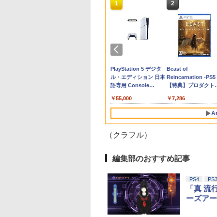
10
10
1
1
2
2
週連続1位】inklink
コン 鬼武者 Way
王
編集版『機動戦士
【特典】進撃の巨人3
【特典】Beast of
【SFC/SFC互換機
マクロスゼロ Blu-ray
【特典】進撃の巨人3
【特典】BLUE
【中古】ファイナルフ
マクロスプラス MOVIE
ダービースタリオン
【特典】真・三國無
【中古】PS2 ギャロ
Flow【Blu-ray】 [ 
Switch / Switch2
the Sword【PS5】
hAnniversary限定
ダム 鉄血のオルフ
TREASURE BOX
Reincarnation(【永久
用】 スーパータリカ
Box プレミアムリマス
Switch2版(【早期購入
REFLECTION
ァンタジーXII レヴァナ
EDITION【Blu-ray】 [
【Switch2】 POT-P-
with 猛将伝
プレーサー6
ンツ・ジルバロディ
トローラー 最新モ
M30821
【SFC/SFC互換機
ズ ウルズハント -
Switch2版(【早期購入
封入特典】プロダクト
ン＆DIRECTOR’S
ターEdition(特装限定
封入特典】DLC)
Quartet: 少女たちのキ
ント・ウイング
山崎たくみ ]
AB73A
Remastered PS5
−Revolution− P
]
 最新ファームウェ
JM30821]
な挑戦者の軌跡
封入特典】DLC)
コード)
CUT
版)【Blu-ray】 [ 河森
セキ PS5版(【早期購
(【早期購入封入特典
the Best
960
630
109
,728
￥14,810
￥7,632
￥7,461
￥14,652
￥8,518
￥6,342
￥596
￥4,070
￥8,582
￥6,358
￥660
￥4,316
プロコン プロコン2
／『機動戦士ガン
正治 ]
入特典】特別フォトフ
「赤兎鐙『真・三國
天堂ライセンス商
イステーション ス
ニンテンドープリペイ
【Amazon.co.jp限
スプラトゥーン レイダ
PlayStation 5 デジタ
スプラトゥーン レイ
Beast of
コントローラー ス
 鉄血のオルフェン
レーム「Quartet」)
双2』レトロスタイ
Samsung
チケット 15,000円
ド番号 2000円|オンラ
定】 Logicool G ハン
ース|オンラインコード
ル・エディション 日本
ース -Switch2
Reincarnation -PS5
チ2 スイッチ
10周年記念新作短
DLC)
roSD Express
ンラインコード版
インコード版
コン G923 グランツー
版
語専用 Console
【特典】プロダクト
itch コントローラ
幕間の楔」（数量
￥6,447
d 256GB for
リスモ7 Forza
Language: Japanese
ード 封入
ワイヤレスコントロ
版）【Blu-ray】 [
在庫切れです。
,000
￥2,000
￥38,800
￥5,832
￥55,000
￥7,286
tendo Switch
Horizon 6 G923d
only (CFI-2200B01)
ー 連射機能 ワイ
肇 ]
サムスン マイクロ
ス switch2コント
A
エクスプレスカード
ラ Switch2コント
6GB）
ラー
（クラフル）
10
10
1
1
2
2
編集部のおすすめ記事
PS4
PS
「真 流
ーズアー
tDo M30 Xboxシリ
azon.co.jp限
GameSir G7 SE 有線
【Amazon.co.jp限
【純正品】Xbox ワイ
劇場版「鬼滅の刃」無
【純正品】Xbox ワ
劇場版「鬼滅の刃」