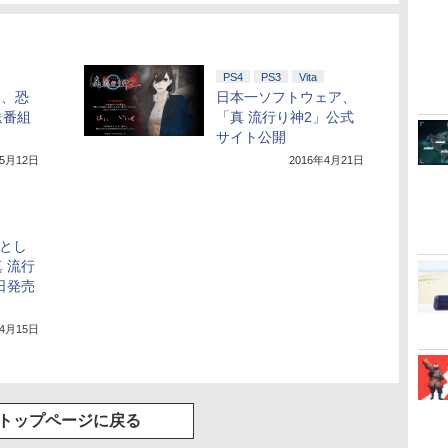
PS4
PS3
Vita
」、恐
日本一ソフトウェア、
送番組
「真 流行り神2」公式
サイト公開
年5月12日
2016年4月21日
材とし
 流行
日発売
年4月15日
トップページに戻る