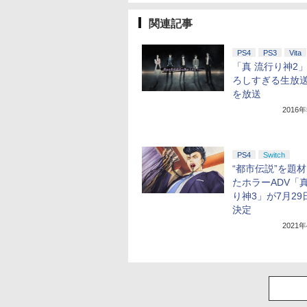
関連記事
PS4
PS3
Vita
「真 流行り神2
ろしすぎる生放
を放送
2016
PS4
Switch
“都市伝説”を題
たホラーADV「真
り神3」が7月29
決定
2021