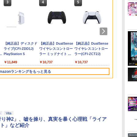
3
3
4
4
5
5
6
6
2
双2
ッ
ギ
任天堂 マリオカート ワ
【特典】ファイナルフ
[Switch] Pokemon
【楽天ブックス限定先
任天堂 【Switch2】マ
サドン ストライク 5 デ
【中古】グランド・セ
マシンロボ ぶっちぎり
Nintendo Switch 2 オ
【特典】ドラゴンクエ
【中古】Nintendo
劇場版「鬼滅の刃」無
Nintendo Swi
コナミデジタ
Switch2 ケ
【楽天ブック
ス
ールド【Switch 2】
ァンタジー レゾナン
Champions + スター
着特典】「超かぐや
リオカート ワールド
ラックスエディション
フト・オートV
バトルハッカーズ 全31
ールインボックス
ストモンスターズ4
Switch Proコントロー
限城編 第一章 猗窩座
Proコントロ
テインメント 
ケース スイッ
着特典】ヤマ
版
S2
BEEPAAAAA
ス PS5版(【初回封入
ターパック（ダウンロ
姫！」通常版【Blu-
[BEE-P-AAAAA NSW2
【CEROレーティング
話BOXセット ブルーレ
枯れ木の国のビアン
ラー HAC-A-
再来(完全生産限定版)
プロ野球スピ
Nintendo 
に REBEL31
￥6,628
￥9,073
￥9,980
】
[BEEPAAAAA]
特典】魔導船＆かけだ
ード版）※720ポイン
ray】(アクリルコース
マリオカ-ト ワ-ルド]
「Z」】 (「特典」タイ
イ【Blu-ray】
カ・フローラ PS5版
FSSKA【千葉】保証期
【Blu-ray】 [ 吾峠呼世
2026 [ELJM-
チ スイッチツ
終巻＞【Blu-r
￥8,960
￥6,526
￥980
￥6,800
￥8,970
￥1,598
￥7,300
￥7,199
￥3,300
￥8,690
￥7,430
￥3,480
￥10,659
無
し騎士の応援パック・
トまでご利用可
ター) [ 夏吉ゆうこ ]
ガーシャークマネーカ
(【早期購入封入特典】
間1週間【ランクC】
晴 ]
PS5 プロヤ
ル ミニマル 
面写真使用ビ
ダ
Nintendo Switch 2(日
【純正品】ディスクド
ニンテンドープリペイ
【純正品】DualSense
ニンテンドープリペイ
【純正品】DualSense
ニンテンドー
プレイステー
ル」
かけだし騎士のスター
ード(「GTAオンライ
冒険スタートダッシュ
リッツ 2026]
革 カバー ポ
シート5枚セッ
本語・国内専用)
ライブ(CFI-ZDD1J)
ド番号 9000円|オンラ
ワイヤレスコントロー
ド番号 5000円|オンラ
ワイヤレスコントロー
ド番号 1000
トアチケット 10
トダッシュパック)
ン」マネー$20万)DLC
セット)
ラップ付属 オ
コ
PlayStation 5
インコード版
ラー ミッドナイト ブ
インコード版
ラー(CFI-ZCT2J)
インコード版
オンラインコ
のプロダクトコード 同
フト 収納 ガ
￥55,491
ラック(CFI-ZCT2J01)
梱)- PS4
ース クリスマ
￥11,849
￥9,000
￥10,737
￥5,000
￥10,737
￥1,000
￥10,000
プレゼント 
mazonランキングをもっと見る
3
3
4
4
5
5
6
6
3
Vita
行り神2」、嘘を操り、真実を暴く心理戦「ライア
ト」など紹介
イ
無
【純正品】Xbox ワイ
【Amazon.co.jp限
【純正品】Xbox 充電
劇場版「鬼滅の刃」無
【国内正規品】
『映画 ラブライブ！蓮
【純正品】Xbox
【Amazon.co