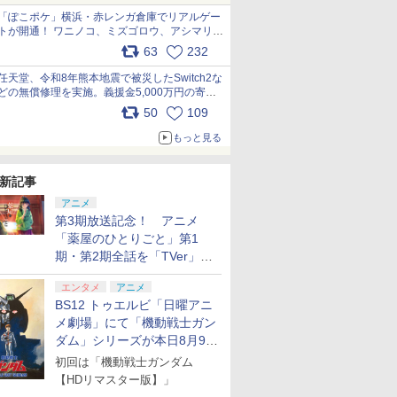
「ぽこポケ」横浜・赤レンガ倉庫でリアルゲー
トが開通！ ワニノコ、ミズゴロウ、アシマリ登
場シーンをレポート pic.x.com/LDgEByVl6D
63
232
任天堂、令和8年熊本地震で被災したSwitch2な
どの無償修理を実施。義援金5,000万円の寄付
も発表 pic.x.com/BAYsMfUfUC
50
109
もっと見る
新記事
アニメ
第3期放送記念！ アニメ
「薬屋のひとりごと」第1
期・第2期全話を「TVer」に
て期間限定で順次無料配信開
エンタメ
アニメ
始
BS12 トゥエルビ「日曜アニ
メ劇場」にて「機動戦士ガン
7
7
7
7
8
8
8
8
9
9
9
9
10
10
10
10
ダム」シリーズが本日8月9日
から8週連続で放送
初回は「機動戦士ガンダム
【HDリマスター版】」