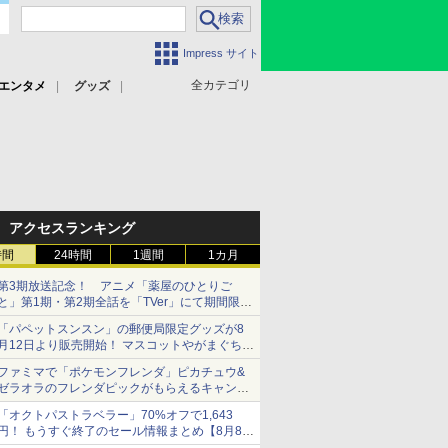
Impress サイト
全カテゴリ
エンタメ
グッズ
アクセスランキング
時間
24時間
1週間
1カ月
第3期放送記念！ アニメ「薬屋のひとりご
と」第1期・第2期全話を「TVer」にて期間限定
で順次無料配信開始
「パペットスンスン」の郵便局限定グッズが8
月12日より販売開始！ マスコットやがまぐち、
レターセットなどが登場
ファミマで「ポケモンフレンダ」ピカチュウ&
ゼラオラのフレンダピックがもらえるキャンペ
ーン開催！
「オクトパストラベラー」70%オフで1,643
円！ もうすぐ終了のセール情報まとめ【8月8日
更新】