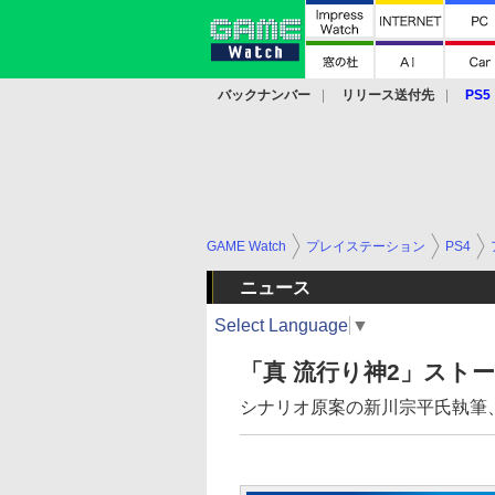
バックナンバー
リリース送付先
PS5
モバイル
eスポーツ
クラウド
PS
GAME Watch
プレイステーション
PS4
ニュース
Select Language
▼
「真 流行り神2」スト
シナリオ原案の新川宗平氏執筆