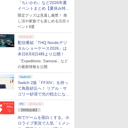
「ちいかわ」など2026年夏
イベントまとめ【夏休み特
集】
限定グッズは見逃し厳禁！ 推
し活や家族でも楽しめる注目イ
ベント8選
イベント
配信番組「THQ Nordicデジ
タルショーケース2026」は
本日8月8日4時より公開！
「Expeditions: Samurai」など
の最新情報を公開
Switch2
Switch 2版「FFXIV」を持っ
て鳥取砂丘へ！ リアル・サ
ゴリー砂漠で光の戦士になっ
てみた
PC
イベント
【特別企画】
AIでゲームを面白くする。ホ
ロライブ実況で人気「ミメシ