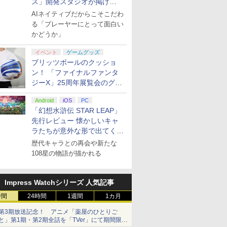
ス」開発スタジオが掲げ
る“AI活用の信念”とは？【講
AIネイティブだからこそこだわ
演レポート】
る「プレーヤーにとって面白い
かどうか」
イベント
ゲームグッズ
ブリッツボールのクッショ
ン！ 「ファイナルファンタ
ジーX」25周年展覧会のグッ
ズ情報が公開
Android
iOS
PC
「幻想水滸伝 STAR LEAP」
先行レビュー 懐かしいキャ
ラたちが意外な形で出てくる
シリーズ完全新作！
歴代キャラとの再会や新たな
108星の物語が描かれる
Impress Watchシリーズ 人気記事
時間
24時間
1週間
1カ月
第3期放送記念！ アニメ「薬屋のひとりご
と」第1期・第2期全話を「TVer」にて期間限定