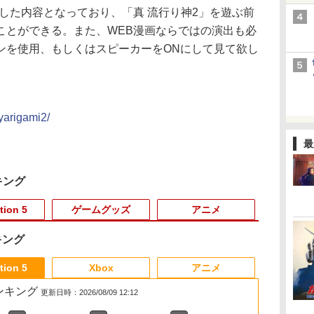
した内容となっており、「真 流行り神2」を遊ぶ前
ことができる。また、WEB漫画ならではの演出も必
ンを使用、もしくはスピーカーをONにして見て欲し
yarigami2/
最
キング
tion 5
ゲームグッズ
アニメ
キング
3
3
3
3
4
4
4
4
5
5
5
5
6
6
6
6
tion 5
Xbox
アニメ
売ランキング
更新日時：2026/08/09 12:12