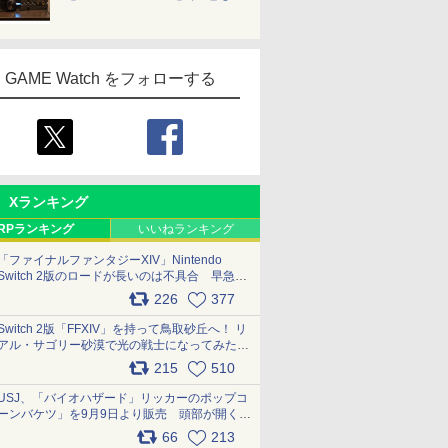
GAME Watch をフォローする
Xランキング
RPランキング
いいねランキング
「ファイナルファンタジーXIV」Nintendo
Switch 2版のロードが長いのは不具合 早急に
アップデートできるよう対応中
226
377
pic.x.com/s9S3nRCAGa
Switch 2版「FFXIV」を持って鳥取砂丘へ！ リ
アル・サゴリー砂漠で光の戦士になってみた
pic.x.com/qyOfL2uv1n
215
510
USJ、「バイオハザード」リッカーのポップコ
ーンバケツ」を9月9日より販売 頭部が開く仕
組み。味は恐怖を堪のう「味噌フレーバー」
66
213
pic.x.com/81MuXGahVM