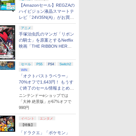
【Amazonセール】REGZAの
コントロー
ノノ怪 第
ゲームコントローラー
限城編 第一章 猗窩座再
Gladiate Xbox公式ラ
REBEL3199 7 [Blu-
ーズX | S、Xbox
定】劇場版モノノ怪 第
ゲームコン
定】死亡遊
 Core
オリジナル
XBOX Series X|S
来 完全生産限定版
イセンス ゲーミング コ
ray]
One、およびWindows
三章 蛇神 (オリジナル
XBOX Seri
う。 44:C
ハイビジョン液晶スマートテ
ワイト)
ナル巾着＋
XBOX One Windows
[DVD]
ントローラー 有線 日本
の有線コントローラー
特典:オリジナル巾着＋
XBOX One
BEACH
レビ「24V35N(A)」がお買い
￥7,999
￥7,828
￥4,980
￥8,760
￥4,590
￥9,900
￥6,499
￥24,200
:【坤と
10/11用 PCコントロー
正規代理店品 6L366AA
6ボタンレイアウト - 正
メーカー特典:【坤と
10/11用
ト・ねこめ
得！
剣、十翼
ラーゲームパッド ホー
式にライセンスされて
離】二振りの剣、十翼
ラーゲーム
ろし 幽鬼
アニメ
スタジオ
ル効果スティック付き
います
より来たる！スタジオ
ルエフェク
付き完全数
手塚治虫氏のマンガ「リボン
ラストボ
ビデオゲームコントロ
描き下ろしイラストボ
クと3.5
メーカー特
の騎士」を原案とするNetflix
]
ーラー（ブラック）
ード付) [Blu-ray]
ジャック付
ラスト・ね
映画「THE RIBBON HERO
き下ろしA
ター付 ) 
リボンヒーロー」本日配信開
アニメ描き
始
スト使用キ
セール
PS5
PS4
Switch2
マット付 ) [
WIN
「オクトパストラベラー」
70%オフで1,643円！ もうす
ぐ終了のセール情報まとめ
【8月8日更新】
ニンテンドーeショップでは
「大神 絶景版」が67%オフで
990円
イベント
エンタメ
【特集】
「ドラクエ」「ポケモン」