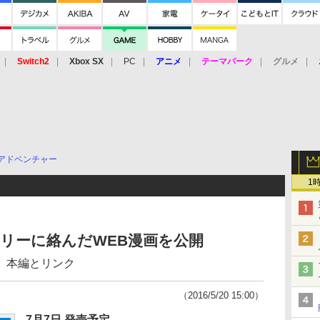
Switch2
Xbox SX
PC
アニメ
テーマパーク
グルメ
 Vita
3DS
アーケード
VR
アドベンチャー
1
ーリーに絡んだWEB漫画を公開
、本編とリンク
（2016/5/20 15:00）
7月7日 発売予定