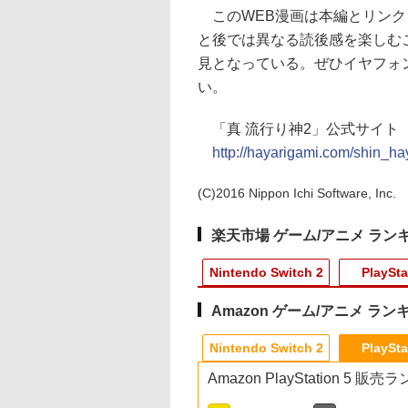
このWEB漫画は本編とリンク
と後では異なる読後感を楽しむ
見となっている。ぜひイヤフォ
い。
「真 流行り神2」公式サイト
http://hayarigami.com/shin_ha
(C)2016 Nippon Ichi Software, Inc.
楽天市場 ゲーム/アニメ ラン
Nintendo Switch 2
PlaySta
Amazon ゲーム/アニメ ラン
10
10
10
10
1
1
1
1
2
2
2
2
Nintendo Switch 2
PlaySta
Amazon PlayStation 5 販