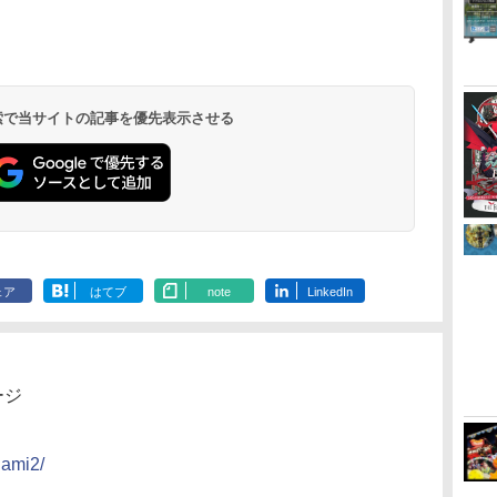
ー
座再
ヤレス コントローラー
定】劇場版モノノ怪 第
式バッテリー + USB-C
限城編 第一章 猗窩座
Thrustmaster スラス
ノ空女学院スクールア
ワイヤレス 
定】劇場版モ
(カーボンブラック)
三章 蛇神
ケーブル
再来 完全生産限定版
トマスター TH8S シフ
イドルクラブ Bloom
ラー Series 2
三章 蛇神 (
(Amazon.co.jp限定オ
[Blu-ray]
ター - PC、PS4、
Garden Party』Blu-
Edition (ホ
特典:オリジ
￥8,020
￥10,780
￥2,618
￥8,698
￥14,141
￥8,589
￥18,500
￥8,800
リジナル三方背収納ケ
PS5、PS5 Pro、Xbox
ray（特装限定版）
メーカー特典
ース付きコレクション)
One、Xbox Series X|S
離】二振りの
(オリジナル特典:オリ
対応の高精度 H パター
より来たる！
 検索で当サイトの記事を優先表示させる
ジナル巾着＋メーカー
ン シフター
描き下ろしイ
特典:【坤と離】二振り
ード付) [DVD
の剣、十翼より来た
る！スタジオ描き下ろ
しイラストボード付)
[Blu-ray]
ェア
はてブ
note
LinkedIn
ージ
gami2/