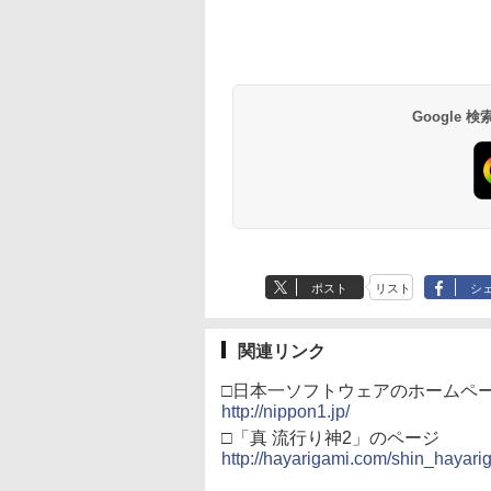
 | S、Xbox
劇場版モノノ怪 第
ゲームコントローラー
定】死亡遊戯で飯を食
ヤレス コントローラー
限城編 第一章 猗窩座再
ヤレス コントローラ
限城編 第一章 猗窩
e、およびWindows
 蛇神 (オリジナル
XBOX Series X|S
う。 44:CLOUDY
+ USB-C® ケーブル
来 通常版 [Blu-ray]
(ロボット ホワイト)
来 通常版 [DVD]
線コントローラー
:オリジナル巾着＋
XBOX One Windows
BEACH《原作イラス
590
900
￥6,499
￥24,200
￥8,300
￥3,982
￥7,681
￥3,523
タンレイアウト - 正
カー特典:【坤と
10/11用 PCコントロー
ト・ねこめたる描き下
ライセンスされて
二振りの剣、十翼
ラーゲームパッド ホー
ろし 幽鬼抱き枕カバー
す
来たる！スタジオ
ルエフェクトスティッ
付き完全数量限定版》(
Google
下ろしイラストボ
クと3.5mmオーディオ
メーカー特典：原作イ
) [Blu-ray]
ジャック付き
ラスト・ねこめたる描
き下ろしA3クリアポス
ター付 ) ( 購入特典：
アニメ描き下ろしイラ
スト使用キャラファン
マット付 ) [Blu-ray]
ポスト
リスト
シ
関連リンク
□日本一ソフトウェアのホームペ
http://nippon1.jp/
□「真 流行り神2」のページ
http://hayarigami.com/shin_hayari