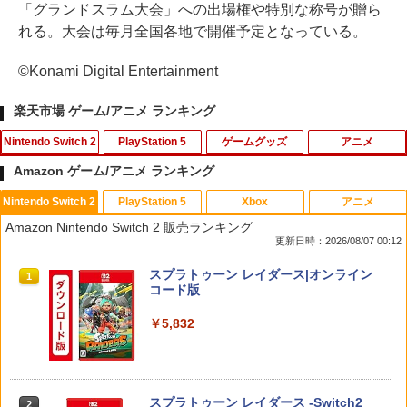
「グランドスラム大会」への出場権や特別な称号が贈ら
れる。大会は毎月全国各地で開催予定となっている。
©Konami Digital Entertainment
楽天市場 ゲーム/アニメ ランキング
Nintendo Switch 2
PlayStation 5
ゲームグッズ
アニメ
Amazon ゲーム/アニメ ランキング
Nintendo Switch 2
PlayStation 5
Xbox
アニメ
PlayVital 新型Switch2対応 親指グリッ
PS5 縦置きスタンド PlayStation5 / PS5
【中古】 この世界の片隅に ブックレッ
1
1
1
Amazon Nintendo Switch 2 販売ランキング
プキャップ 4個セット ジョイコン対応シ
Slim / PS5 Pro 用 縦置き スタンド 円形
ト付 / 片渕須直 / バンダイビジュアル [Bl
更新日時：2026/08/07 00:12
リコン素材 快適フィット スイッチ2対応
安定感UP ブラック ブルー シルバー グ
u-ray]【メール便送料無料】【最短翌日
滑り止めスティックカバー
レー ゲームアクセサリー ◇ALW-P5216
配達対応】
スプラトゥーン レイダース|オンライン
【メール便】 | プレーステーション プレ
1
コード版
イステーション プレステ プレステ5 プレ
￥990
￥1,243
イステーション5 スタンド 収納
￥5,832
￥1,380
Switch2 保護フィルム スイッチ2 保護フ
【BLU-R】超かぐや姫！ Blu-ray通常版
2
2
ィルム switch2 フィルム Switch2 ガラ
スフィルム スイッチ2 フィルム ガイド
￥5,780
スプラトゥーン レイダース -Switch2
2
貼り付け キット カバー Switch 2 本体
グランツーリスモ7 PS5版