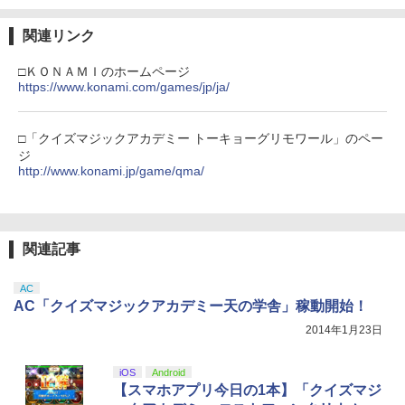
J) PlayStation 5
￥7,681
￥11,849
関連リンク
劇場版「鬼滅の刃」無限城編 第一章 猗
3
窩座再来 通常版 [DVD]
□ＫＯＮＡＭＩのホームページ
【純正品】Xbox 充電式バッテリー + US
https://www.konami.com/games/jp/ja/
4
￥3,523
【純正品】DualSense ワイヤレスコン
B-C ケーブル
4
トローラー ミッドナイト ブラック(CFI-
ZCT2J01)
￥2,618
□「クイズマジックアカデミー トーキョーグリモワール」のペー
ジ
￥10,737
http://www.konami.jp/game/qma/
劇場版「鬼滅の刃」無限城編 第一章 猗
4
窩座再来 完全生産限定版 [Blu-ray]
【純正品】Xbox ワイヤレス コントロー
5
￥8,698
【純正品】DualSense ワイヤレスコン
ラー (カーボンブラック)
5
トローラー(CFI-ZCT2J)
関連記事
￥8,020
￥10,737
AC
【Amazon.co.jp限定】劇場版モノノ怪
AC「クイズマジックアカデミー天の学舎」稼動開始！
5
第三章 蛇神 (オリジナル特典:オリジナル
2014年1月23日
巾着＋メーカー特典:【坤と離】二振りの
剣、十翼より来たる！スタジオ描き下ろ
しイラストボード付) [Blu-ray]
iOS
Android
【スマホアプリ今日の1本】「クイズマジ
￥9,900