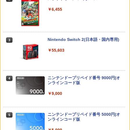
2
アクセサリー Nintendo Switch2 ケース
￥6,455
可 透明 ブルーライト カット 99％ FIRM
￥3,779
E
￥1,000
「多聞くん今どっち!?」3【Blu-ray】 [
3
師走ゆき ]
Nintendo Switch 2(日本語・国内専用)
3
ソニー・インタラクティブエンタテイン
￥8,044
3
メント 【PS5】Marvel’s Spider-Man 2
【10%OFFクーポン配布中】【365日完
3
￥55,603
通常版 [ECJS-00035 PS5 マーベルス
全保証】 Nintendo Switch2 保護フィル
パイダーマン2 ツウジョウ]【MARVELC
ム 任天堂 Switch2 フィルム スイッチ2
orner】
保護フィルム 7.9インチ ガラスフィルム
フィルム 10H ガラスザムライ 液晶保護
『映画 ラブライブ！蓮ノ空女学院スクー
4
フィルム OVER`s オーバーズ TP01
￥3,980
ルアイドルクラブ Bloom Garden Part
y』(特装限定版)【Blu-ray】 [ 矢立肇 ]
ニンテンドープリペイド番号 9000円|オ
4
￥1,380
ンラインコード版
￥8,580
Marvel's Spider-Man 2
4
￥9,000
任天堂 【Switch2】スプラトゥーン レイ
￥4,011
4
ダース [BEE-P-AADLA NSW2 スプラト
【楽天ブックス限定連動購入特典+楽天
5
ゥ-ン レイダ-ス]
ブックス限定先着特典+他】ゴールデン
ニンテンドープリペイド番号 5000円|オ
5
カムイ 第十五巻(初回限定版)【Blu-ra
ンラインコード版
￥6,740
y】(キャラファインボード+キャスト複
製サイン入り複製原画セット+原作者・
￥5,000