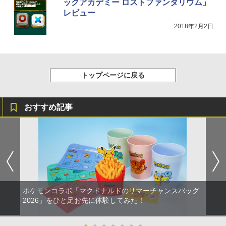
ックアカデミー ロストファンタリウム」
レビュー
2018年2月2日
トップページに戻る
おすすめ記事
ポケモンコラボ「マクドナルドのサマーチャンスバッグ
2026」をひと足お先に体験してみた！
●
●
●
●
●
●
●