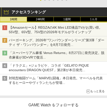
アクセスランキング
1時間
24時間
1週間
1カ月
【Amazonセール】REGZAの4K Mini LED液晶TVがお買い得。
55V型、65V型、75V型の2026年モデルがラインナップ
バーガーキング、2026年“ワンパウンダーシリーズ”第3弾「ダー
ティ ザ・ワンパウンダー」を8月7日発売
「特製ガーリックマヨソース」を使用した超大型チーズバーガー
「スーパーリアル麻雀 Venus Returns」8月27日に発売決定。脱
衣麻雀が3D×VRで復活
発売から2週間は20%オフになるセールが実施
「ドラクエ」×ジェラピケ、コラボ「GELATO PIQUE
encounters DRAGON QUEST」第2弾が本日発売
アイスカップに入ったスライムやわたぼう、ベビーサタンなどが
対戦型格闘ゲーム「MARVEL闘魂」本日発売。マーベルを代表
オリジナルアートで登場
するヒーローやヴィランたちが登場
「GUILTY GEAR」などの格ゲーを手掛けるアークシステムワー
もっと見る
クスが開発
GAME Watch をフォローする