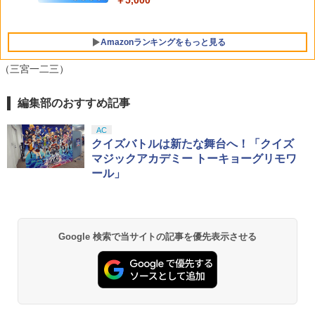
首都高バトル / Tokyo Xtreme Racer
野田サトル描き下ろし最終章OP／ED絵
5
【PS5】 ELJM-30827
コンテ+他) [ 野田サトル ]
【メール便発送】【新品】任天堂 Ninte
5
Amazonランキングをもっと見る
￥6,480
￥10,780
ndo Switch 2 ゲームソフト スプラトゥ
ーン レイダース
（三宮一二三）
￥6,750
編集部のおすすめ記事
PlayStation 5 デジタル・エディション
【純正品】Xbox ワイヤレス コントロー
【Amazon.co.jp限定】劇場版モノノ怪
1
1
1
日本語専用 Console Language: Japan
ラー + USB-C® ケーブル
第三章 蛇神 (Amazon.co.jp限定オリジ
ese only (CFI-2200B01)
ナル三方背収納ケース付きコレクション)
AC
(オリジナル特典:オリジナル巾着＋メー
￥8,300
クイズバトルは新たな舞台へ！「クイズ
カー特典:【坤と離】二振りの剣、十翼よ
￥55,000
マジックアカデミー トーキョーグリモワ
り来たる！スタジオ描き下ろしイラスト
ール」
ボード付) [Blu-ray]
Xbox プリペイドカード 5,000円 デジタ
2
￥10,780
Beast of Reincarnation -PS5 【特典】
ルコード 【旧 Xbox ギフトカード】 [オ
2
プロダクトコード 封入
ンラインコード]
Google 検索で当サイトの記事を優先表示させる
￥7,286
￥5,000
劇場版「鬼滅の刃」無限城編 第一章 猗
2
窩座再来 通常版 [Blu-ray]
￥3,964
【純正品】Xbox ワイヤレス コントロー
3
【純正品】ディスクドライブ(CFI-ZDD1
ラー (ロボット ホワイト)
3