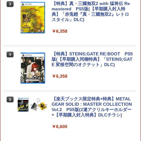
【特典】真・三國無双2 with 猛将伝 Re
3
【楽天ブックス限定特典】ドンキーコン
mastered PS5版(【早期購入封入特
3
グ バナンザ(「スーパーマリオ」ステッ
典】「赤兎鐙『真・三國無双2』レトロ
カー2種)
スタイル」DLC)
￥7,902
￥6,358
【レビュー特典あり】switch2専用ケー
【特典】STEINS;GATE RE:BOOT PS5
4
4
ス グラデーションカラー/13色展開 スイ
版(【早期購入同梱特典】「STEINS;GAT
ッチ2モデル用 スリムケース ぴったり収
E 変移空間のオクテット」DLC)
納 防塵 防水 耐衝撃 持ち運び可 キャリン
グケース 全面保護型 ゲームカード12枚
￥6,358
収納可 アクセサリーポーチ 1年保証
￥1,980
【楽天ブックス限定特典+特典】METAL
5
GEAR SOLID : MASTER COLLECTION
Vol.2 PS5版(2連アクリルキーホルダー
[Switch 2] PRAGMATA（ダウンロード
+【早期購入封入特典】DLCチラシ)
5
版）※6,400ポイントまでご利用可
￥6,600
￥7,990