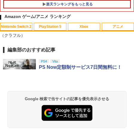
楽天ランキングをもっと見る
Amazon ゲーム/アニメ ランキング
Nintendo Switch 2
PlayStation 5
Xbox
アニメ
【中古】マリオカートDS
【中古】ディズニー・ショートフィルム
1
1
（クラフル）
ブルーレイ [レンタル落ち] レンタル落ち
中古 Blu-ray ブルーレイ
￥367
編集部のおすすめ記事
スプラトゥーン レイダース|オンライン
PlayStation 5 デジタル・エディション
【純正品】Xbox ワイヤレス コントロー
劇場版「鬼滅の刃」無限城編 第一章 猗
1
1
1
1
￥1,287
コード版
日本語専用 Console Language: Japan
ラー + USB-C® ケーブル
窩座再来 通常版 [Blu-ray]
ese only (CFI-2200B01)
PS4
Vita
￥5,832
￥8,300
￥3,964
PS Now定額制サービス7日間無料に！
【中古】ガチャメカスタジアム サルバ
2
￥55,000
【中古】【未使用品】ムーラン [DVDの
2
ト〜レ
み]
￥377
Xbox プリペイドカード 5,000円 デジタ
2
￥2,280
スプラトゥーン レイダース -Switch2
劇場版「鬼滅の刃」無限城編 第一章 猗
Beast of Reincarnation -PS5 【特典】
ルコード 【旧 Xbox ギフトカード】 [オ
2
2
2
窩座再来 通常版 [DVD]
プロダクトコード 封入
ンラインコード]
Google 検索で当サイトの記事を優先表示させる
￥6,455
￥3,523
￥7,286
￥5,000
【中古】とびだせ どうぶつの森 amiibo+
3
【送料無料】劇場版「鬼滅の刃」無限城
3
(「『とびだせ どうぶつの森 amiibo+』
編 第一章 猗窩座再来(通常版)【Blu-ra
amiiboカード」1枚 同梱)
y】/アニメーション[Blu-ray]【返品種別
A】
【純正品】Xbox ワイヤレス コントロー
3
￥468