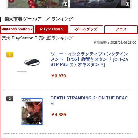
楽天市場 ゲーム/アニメ ランキング
Nintendo Switch 2
PlayStation 5
ゲームグッズ
アニメ
楽天 PlayStation 5 売れ筋ランキング
更新日時：2026/08/06 23:00
【特典】超新時空ゲイム ネプテューヌ∞
ソニー・インタラクティブエンタテイン
1
1
Switch2版(【早期購入外付特典】【D
メント 【PS5】縦置きスタンド [CFI-ZV
LC】発売記念グッズ付きスタートダッシ
S1P PS5 タテオキスタンド]
ュセット)
￥3,970
￥7,722
DEATH STRANDING 2: ON THE BEAC
2
ぽこ あ ポケモン
H
2
￥7,880
￥4,889