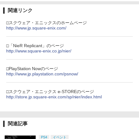
Nintendo Switch 2(日本語・国内専用)
劇場版「鬼滅の刃」無限城編 第一章 猗
【純正品】ディスクドライブ(CFI-ZDD1
3
3
ラー (ロボット ホワイト)
3
窩座再来 完全生産限定版 [Blu-ray]
J) PlayStation 5
￥4,400
関連リンク
￥55,603
￥7,681
￥8,698
￥11,849
【中古】【コミック】海街diary（全9
□スクウェア・エニックスのホームページ
4
巻）
http://www.jp.square-enix.com/
COWBOY BEBOP 天国の扉【Blu-ray】
4
[ 矢立肇 ]
【純正品】Xbox 充電式バッテリー + US
4
￥730
【純正品】DualSense ワイヤレスコン
B-C ケーブル
ニンテンドープリペイド番号 9000円|オ
4
4
『映画 ラブライブ！蓮ノ空女学院スクー
□「NieR Replicant」のページ
4
トローラー ミッドナイト ブラック(CFI-
ンラインコード版
￥6,864
ルアイドルクラブ Bloom Garden Part
http://www.square-enix.co.jp/nier/
ZCT2J01)
￥2,618
y』Blu-ray（特装限定版）
￥9,000
【中古】グランド・セフト・オート・サ
5
￥10,737
ンアンドレアス【CEROレーティング
￥8,589
□PlayStation Nowのページ
「Z」】
http://www.jp.playstation.com/psnow/
劇場版 転生したらスライムだった件 蒼
5
海の涙編 (Blu-ray特装限定版)【Blu-ra
【純正品】Xbox ワイヤレス コントロー
ニンテンドープリペイド番号 5000円|オ
5
5
￥860
y】 [ 岡咲美保 ]
【純正品】DualSense ワイヤレスコン
ラー (カーボンブラック)
ンラインコード版
5
劇場版「鬼滅の刃」無限城編 第一章 猗
5
トローラー(CFI-ZCT2J)
□スクウェア・エニックス e-STOREのページ
窩座再来 完全生産限定版 [DVD]
￥7,722
￥8,020
http://store.jp.square-enix.com/sp/nier/index.html
￥5,000
￥10,737
￥7,828
関連記事
PS4
イベント