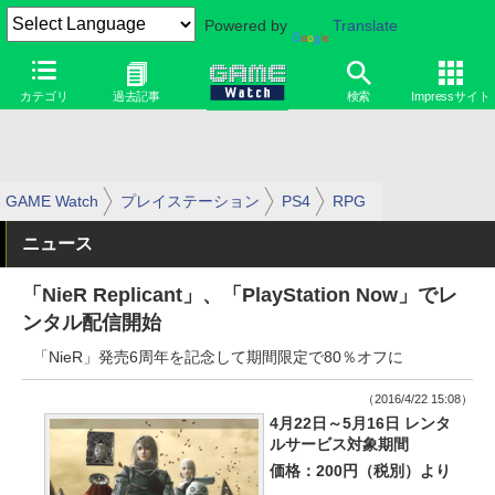
Powered by
Translate
カテゴリ
過去記事
検索
Impressサイト
GAME Watch
プレイステーション
PS4
RPG
ニュース
「NieR Replicant」、「PlayStation Now」でレ
ンタル配信開始
「NieR」発売6周年を記念して期間限定で80％オフに
（2016/4/22 15:08）
4月22日～5月16日 レンタ
ルサービス対象期間
価格：200円（税別）より