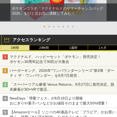
ポケモンコラボ「マクドナルドのサマーチャンスバッグ
2026」をひと足お先に体験してみた！
●
●
●
●
●
●
●
アクセスランキング
1時間
24時間
1週間
1カ月
マクドナルド、ハッピーセット「ポケモン」発売決定！
ポケモン30周年記念で30匹が大集合
バーガーキング、2026年“ワンパウンダーシリーズ”第3弾「ダー
ティ ザ・ワンパウンダー」を8月7日発売
「特製ガーリックマヨソース」を使用した超大型チーズバーガー
「スーパーリアル麻雀 Venus Returns」8月27日に発売決定。脱
衣麻雀が3D×VRで復活
発売から2週間は20%オフになるセールが実施
NewDays「増量フェス」が8月18日より開催
おにぎりや菓子パンなどがお値段そのままで最大50%増量！
【Amazonセール】ソニーの4K液晶テレビ「ブラビア」がお買い