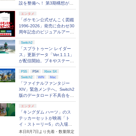
設を整備へ！ 第3期構想が公
開
エンタメ
「ポケモン公式ぜんこく図鑑
1996-2026」発売に合わせ30
周年記念のビジュアルアート
ブック3冊同時発売が決定
Switch2
「スプラトゥーン レイダー
ス」更新データ「Ver.1.1.1」
が配信開始。ブキやステージ
に関する不具合を修正
PS5
PS4
Xbox SX
Switch2
WIN
Mac
「ファイナルファンタジー
XIV」緊急メンテへ。Switch2
版のデータロード不具合を最
適化
エンタメ
「キングダム ハーツ」のス
テッカーセットが映画「ト
イ・ストーリー5」の入場特
典として配布決定！
本日8月7日より先着・数量限定