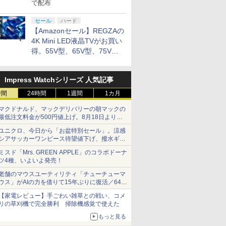
で配布
セール
ハード
【Amazonセール】REGZAの
4K Mini LED液晶TVがお買い
得。55V型、65V型、75V型
の2026年モデルがラインナ
ップ
Impress Watchシリーズ 人気記事
時間
24時間
1週間
1カ月
マクドナルド、マックデリバリーの朝マックの
最低注文料金が500円値上げ。8月18日より
1,500円から受付
ユニクロ、今日から「お盆特別セール」。涼感
シアサッカーワンピース待望値下げ、撥水ギア
ショーツは1990円に
ミスド「Mrs. GREEN APPLE」のコラボドーナ
ツ4種、いよいよ発売！
老舗のマウスユーティリティ「チューチューマ
ウス」がAIの力を借りて15年ぶりに復活／64bit
化、Windows 10/11、「Chrome」も走り回
【家電レビュー】手ごわい雑草との戦い、コメ
る。復活記念で2026年末まで500円
リの草刈機で完全勝利 掃除機感覚で使えた
もっと見る