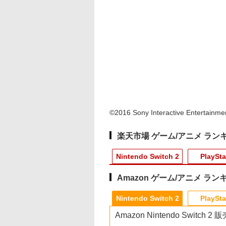
©2016 Sony Interactive Entertainmen
楽天市場 ゲーム/アニメ ラン
Nintendo Switch 2
PlaySta
Amazon ゲーム/アニメ ラン
10
10
10
10
1
1
1
1
2
2
2
2
Nintendo Switch 2
PlaySta
Amazon Nintendo Switch