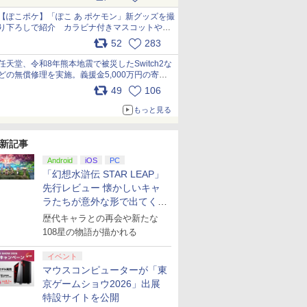
7
8
9
10
【ぽこポケ】「ぽこ あ ポケモン」新グッズを撮
り下ろしで紹介 カラビナ付きマスコットやス
クエアポーチが仲間入り
52
283
r 6 Years
】コナミ
コントロー
怪 第三章
ELDEN RING
アストロボット
【中古】ワイヤレスコ
この世界の（さらにい
【楽天ブックス限定特
【特典】MARVEL
【未使用】HP OMEN
ヤマトよ永遠に
ぽこ あ ポケモン
Winning Post 10
【未使用】セガ メガ
【送料無料】[限定版]
ゼルダ無双
空の軌跡 th
【新品】Ste
【楽天ブッ
pic.x.com/XmVAgBxaW5
ターズエデ
LL f サ
パット
y】 [ 神谷
Tarnished Edition
ントローラー
くつもの）片隅に 特装
典+特典】空の軌跡 the
Tōkon: Fighting
VECTOR Mouse【札
REBEL3199 6【Blu-
2026 PS5版
ドライブミニ2 HAA-
[先着特典付]劇場版
【Switch2
版 【PS5】
有機EL(OL
送パック】
任天堂、令和8年熊本地震で被災したSwitch2な
￥4,968
￥7,880
』ELJM-
ch1 PS4
【Switch2】 POT-P-
(DUALSHOCK 4) ジェ
限定版【Blu-ray】 [ の
2nd Nintendo Switch
Souls(【早期購入封入
幌】保証期間1週間
ray】 [ 西崎義展 ]
2524 ゲーム機 SEGA
「鬼滅の刃」無限城編
AAGAA
30961
SSD
クス限定先
どの無償修理を実施。義援金5,000万円の寄付
￥7,027
 ゲームソフ
am プロコ
AAF6C
ット・ブラック 【メー
ん ]
2 Edition(DLCチラ
特典】ロビーのアイテ
MEGA DRIVE2 MINI 本
第一章 猗窩座再来(完
着特典】劇
も発表 pic.x.com/BAYsMfUfUC
49
106
￥7,757
￥3,797
￥7,977
￥8,055
￥6,782
￥6,980
￥8,751
￥33,990
￥9,570
￥7,900
￥7,480
￥154,980
￥9,900
【中古】
コントロ
カー生産終了】
シ：NEOブレイサー・
ムセット)
体
全生産限定版)【Blu-
怪 第三章 
プリペイ
ニンテンドープリペイ
ぽこ あ ポケモン エキ
ニンテンドープリペイ
ニンテンド
ッチコント
アガット+【早期購入外
ray】/アニメーション
ray】(ス
もっと見る
円|オンラ
ド番号 500円|オンライ
スパンションパス|オン
ド番号 2000円|オンラ
ド番号 30
コントロー
付特典】DLCチラシ)
[Blu-ray]【返品種別
ー+【坤と
ンコード版
ラインコード版
インコード版
インコード
連射コント
A】
の剣、十翼
ムコント
る！スタジ
新記事
￥500
￥4,400
￥2,000
￥3,000
tooth 背
しイラストボ
Android
iOS
PC
BO コン
谷浩史 ]
「幻想水滸伝 STAR LEAP」
 連射機
先行レビュー 懐かしいキャ
ラたちが意外な形で出てくる
シリーズ完全新作！
歴代キャラとの再会や新たな
7
7
7
8
8
8
9
9
9
10
10
10
108星の物語が描かれる
イベント
マウスコンピューターが「東
京ゲームショウ2026」出展
特設サイトを公開