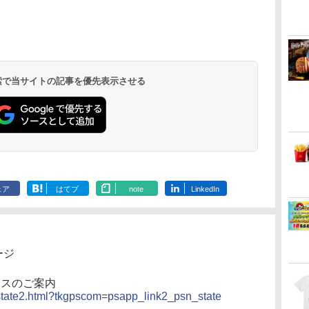
イ
無
【純正品】ディスクド
【純正品】Xbox 充電
劇場版「鬼滅の刃」無
【純正品】DualSense
【純正品】Xbox ワイ
劇場版「鬼滅の刃」無
【純正品】DualSense
【純正品】Xbox Elite
【Amazon.co.jp限
プレイステー
【国内正規品
【Amazon.co
ー
座再
ライブ(CFI-ZDD1J)
式バッテリー + USB-C
限城編 第一章 猗窩座再
ワイヤレスコントロー
ヤレス コントローラー
限城編 第一章 猗窩座
ワイヤレスコントロー
ワイヤレス コントロー
定】劇場版モノノ怪 第
トアチケット 10
Thrustmast
定】劇場版モ
コ
PlayStation 5
ケーブル
来 通常版 [DVD]
ラー ミッドナイト ブ
(カーボンブラック)
再来 完全生産限定版
ラー(CFI-ZCT2J)
ラー Series 2 Core
三章 蛇神 (オリジナル
オンラインコ
トマスター TH
三章 蛇神 (
ラック(CFI-ZCT2J01)
[Blu-ray]
Edition (ホワイト)
特典:オリジナル巾着＋
ター - PC、P
特典:オリジ
￥11,849
￥2,618
￥3,523
￥10,737
￥8,020
￥8,698
￥10,737
￥18,500
￥8,800
￥10,000
￥14,141
￥9,900
メーカー特典:【坤と
PS5、PS5 Pr
メーカー特典
離】二振りの剣、十翼
One、Xbox Se
離】二振りの
より来たる！スタジオ
対応の高精度 
より来たる！
 検索で当サイトの記事を優先表示させる
描き下ろしイラストボ
ン シフター
描き下ろしイ
ード付) [DVD]
ード付) [Blu-r
ェア
はてブ
note
LinkedIn
ページ
テナンスのご案内
n/state2.html?tkgpscom=psapp_link2_psn_state