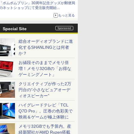
「ポムポムプリン」30周年記念グッズが郵便局
Netflixから公式回答あり
のネットショップにて受注販売開始
「おもちもちもちクッション」など今年だけの
もっと見る
限定商品が登場
Special Site
総合オーディオブランドに進
化するSHANLINGとは何者
か？
お値段そのままでメモリ倍
増！メモリ32GBの「お得な
ゲーミングノート」
クリエイティブが作った2万
円台の“小さなピュアオーデ
ィオスピーカー”
ハイグレードテレビ「TCL
Q7D Pro」。圧巻の色彩美で
映画＆ゲームが極上体験に
メモリ32GBでも予算内。産
経新聞社がAMD Ryzen搭載