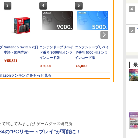
3
4
5
6
用
 ど
】
【特典】ドラゴンクエ
REANIMAL（リアニマ
【中古】ポケットモン
【送料無料】劇場版
【SALE・大幅値下
【PS4】メタファー：
任天堂 『とびだせ ど
鬼滅の宴 -遊郭編ー
任天堂 【Switch2】ゼ
【PS5】UNDER
Switch2 ケース レザー
【通常版 Blu-
Street Fighte
【KONAMI
ワイヤレス 
劇場版モノノ
】
用
ー
ストI＆II Switch2版
ル） PS5版
スター バイオレット -
「鬼滅の刃」無限城編
げ・新品・未開封品】
リファンタジオ - PS4
うぶつの森 amiibo+』
【完全生産限定版】
ルダの伝説 ブレス オ
NIGHT IN-BIRTH II
ケース スイッチ2
ray/DVD】【場面写ク
1-2 ファイ
『SILENT HI
ラー ゲーム
蛇神【Blu-ra
コ
ダ
(40周年スライムアクリ
Switch
第一章 猗窩座再来(通
ホグワーツ・レガシー
4984995907550
amiiboカード【サンリ
【Blu-ray】 [ 花江夏樹
ブ ザ ワイルド
Sys:Celes Limited
Nintendo 対応 スイッ
リアカード3枚セット
ィション
イレントヒルf
Switch2 Swit
浩史 ]
￥3,076
バ
ルチャーム)
常版)【Blu-ray】/アニ
Switch 2 【ポスト投
オキャラクターズコラ
]
Nintendo Switch 2
Box【同梱物】
チ スイッチツー シン
（竈門炭治郎、冨岡義
30731 PS5
PS3 PC Ste
￥6,986
￥3,228
￥4,400
￥7,000
￥3,300
￥330
￥6,160
￥7,710
￥4,100
￥3,480
￥7,450
￥7,733
￥4,315
￥3,499
￥7,821
e
ト
でご
メーション[Blu-ray]
函】※セール品のた
ボ】 [NVL-E-ME2B ア
Edition [NXS-P-
DLC『UNI2シーズンパ
プル ミニマル PUレザ
勇、猗窩座）】 劇場版
ト 1週間保証
ン スイッチ2
ダ
Nintendo Switch 2(日
ニンテンドープリペイ
ニンテンドープリペイ
ニンテンドー
5
【返品種別A】
め、返品及び製品保証
ミーボカード サンリオ
AAAAH NSW2 ゼルダ
ス』 & 特装BOX & Art
ー 革 カバー ポーチ ス
「鬼滅の刃」無限城編
ーラー スイ
本語・国内専用)
ド番号 9000円|オンラ
ド番号 5000円|オンラ
ド番号 1000
滑り
の対象外となります。
コラボ]
ノデンセツ ブレス オ
Book & Soundtrack &
トラップ付属 オシャレ
第一章 猗窩座再来
ローラー pc
インコード版
インコード版
インコード版
れ
ブ ザ ワイルド]
アナウンスキャラクタ
ソフト 収納 ガジェッ
ラ 連射コン 
￥55,871
量
ー 24キャラクターセッ
トケース クリスマス
ローラーゲー
最
￥9,000
￥5,000
￥1,000
ま
トDLC - PS5
ギフト プレゼント 送
ローラー Blue
ン
4510772240048
料無料
面ボタン TUR
mazonランキングをもっと見る
トローラPro
XPT_T53R
3
3
3
4
4
4
5
5
5
6
6
6
って試してみました! ゲームグッズ研究所
S4の“PCリモートプレイ”が可能に！