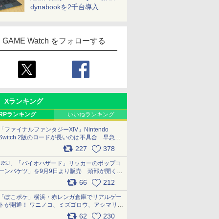
dynabookを2千台導入
GAME Watch をフォローする
Xランキング
RPランキング
いいねランキング
「ファイナルファンタジーXIV」Nintendo
Switch 2版のロードが長いのは不具合 早急に
アップデートできるよう対応中
227
378
pic.x.com/s9S3nRCAGa
USJ、「バイオハザード」リッカーのポップコ
ーンバケツ」を9月9日より販売 頭部が開く仕
組み。味は恐怖を堪のう「味噌フレーバー」
66
212
pic.x.com/81MuXGahVM
7
7
7
7
8
8
8
8
9
9
9
9
10
10
10
10
「ぽこポケ」横浜・赤レンガ倉庫でリアルゲー
トが開通！ ワニノコ、ミズゴロウ、アシマリ登
場シーンをレポート pic.x.com/LDgEByVl6D
62
230