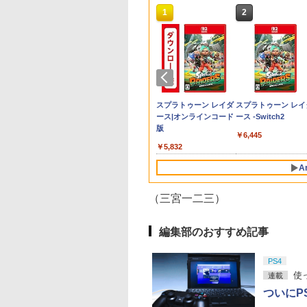
10
1
2
 あ ポケモン
ning Post 10
使用】セガ メガ
料無料】[限定版]
ゼルダ無双 封印戦記
空の軌跡 the 2nd 通常
【新品】Steam Deck
【楽天ブックス限定配
スーパーボンバーマン
【当店独自で＋P10倍
【中古】トモダチコレ
【中古】【未使用品】
【08/11発売★予約】
PS5 コントローラー
[Switch] あつまれ
【中古】【未使用品
6 PS5版
イブミニ2 HAA-
着特典付]劇場版
【Switch2】 BEE-P-
版 【PS5】 ELJM-
有機EL(OLED) 512GB
送パック】【楽天ブッ
コレクション
★要エントリー】【中
クション
モアナと伝説の海
[メール便OK]【新品
シリコンカバー PS5
うぶつの森 ハッピ
モアナと伝説の海2
880
24 ゲーム機 SEGA
滅の刃」無限城編
AAGAA
30961
SSD
クス限定先着特典+先
Nintendo Switch 2
古】[PS5] EA SPORTS
MovieNEX [DVDのみ]
【NS2】The Elder
コントローラーシリ
ホームパラダイス （
[DVDのみ]
027
￥466
A DRIVE2 MINI 本
章 猗窩座再来(完
着特典】劇場版モノノ
Edition
FC 24 エレクトロニッ
Scrolls IV: Oblivion
ンカバー PS5保護カ
ウンロード版）
,990
570
￥7,900
￥7,480
￥154,980
￥9,900
￥5,920
￥700
￥2,780
￥6,810
￥900
￥2,500
￥3,480
産限定版)【Blu-
怪 第三章 蛇神【Blu-
ク・アーツ (20230929)
Remastered - Delux
ー シリコンプロテク
※2,000ポイントま
テンドープリペイ
ニンテンドープリペイ
スプラトゥーン レイダ
スプラトゥーン レイ
y】/アニメーション
ray】(スマホショルダ
Edition[予約品]
プレイステーション
利用可
号 2000円|オンラ
ド番号 3000円|オンラ
ース|オンラインコード
ース -Switch2
u-ray]【返品種別
ー+【坤と離】二振り
周辺機器 グリップ 
コード版
インコード版
版
の剣、十翼より来た
止め 保護ケース 汚
￥6,445
る！スタジオ描き下ろ
傷防止 簡単装着 軽
000
￥3,000
￥5,832
しイラストボード) [ 神
カラフル 装着したま
谷浩史 ]
充電可能 猫耳デザイ
A
可愛い かわいい
（三宮一二三）
10
10
10
1
1
1
2
2
2
編集部のおすすめ記事
PS4
使
連載
ついにP