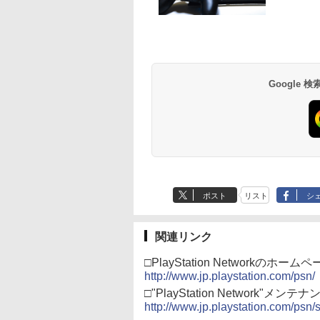
イステーション ス
eSir G7 SE 有線
版モノノ怪 第三章
【Amazon.co.jp限
8BitDo M30 Xboxシリ
ヤマトよ永遠に
PlayStation 5 デジタ
【純正品】Xbox ワイ
【Amazon.co.jp限
Beast of
【純正品】Xbox ワ
劇場版「鬼滅の刃」
チケット 15,000円
ムコントローラー
[Blu-ray]
定】 Logicool G ハン
ーズX | S、Xbox
REBEL3199 7 [Blu-
ル・エディション 日本
ヤレス コントローラー
定】劇場版モノノ怪 第
Reincarnation -PS5
ヤレス コントローラ
限城編 第一章 猗窩
ンラインコード版
X Series X|S
コン G923 グランツー
One、およびWindows
ray]
語専用 Console
+ USB-C® ケーブル
三章 蛇神
【特典】プロダクト
(ロボット ホワイト)
来 通常版 [Blu-ray]
900
X One Windows
リスモ7 Forza
の有線コントローラー
Language: Japanese
(Amazon.co.jp限定オ
ード 封入
,000
在庫切れです。
￥38,800
￥4,590
￥8,760
￥55,000
￥8,300
￥10,780
￥7,286
￥7,681
￥3,964
/11用 PCコントロー
Horizon 6 G923d
6ボタンレイアウト - 正
only (CFI-2200B01)
リジナル三方背収納ケ
ゲームパッド ホー
式にライセンスされて
ース付きコレクション)
フェクトスティッ
います
(オリジナル特典:オリ
Google
3.5mmオーディオ
ジナル巾着＋メーカー
ック付き
特典:【坤と離】二振り
の剣、十翼より来た
る！スタジオ描き下ろ
しイラストボード付)
[Blu-ray]
ポスト
リスト
シ
関連リンク
□PlayStation Networkのホーム
http://www.jp.playstation.com/psn/
□"PlayStation Network"メン
http://www.jp.playstation.com/ps