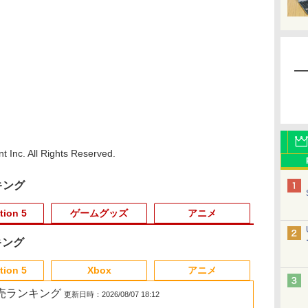
t Inc. All Rights Reserved.
キング
tion 5
ゲームグッズ
アニメ
キング
3
3
3
3
4
4
4
4
5
5
5
5
6
6
6
6
tion 5
Xbox
アニメ
 2 販売ランキング
更新日時：2026/08/07 18:12