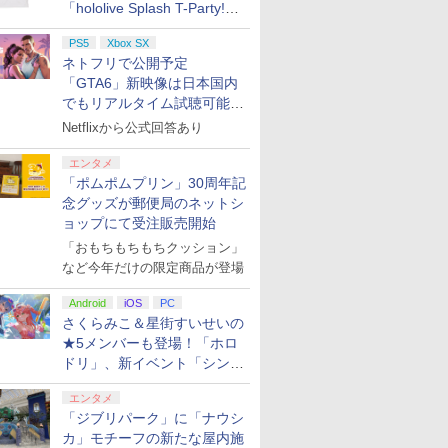
「hololive Splash T-Party!」
全Tシャツラインナップ公開
PS5
Xbox SX
＆オンライン販売開始
ネトフリで公開予定
「GTA6」新映像は日本国内
でもリアルタイム試聴可能。
しかも日本語字幕付き
Netflixから公式回答あり
エンタメ
「ポムポムプリン」30周年記
念グッズが郵便局のネットシ
ョップにて受注販売開始
「おもちもちもちクッション」
など今年だけの限定商品が登場
Android
iOS
PC
さくらみこ＆星街すいせいの
★5メンバーも登場！「ホロ
ドリ」、新イベント「シンク
ロする夏のスパークル」がス
エンタメ
タート
「ジブリパーク」に「ナウシ
カ」モチーフの新たな屋内施