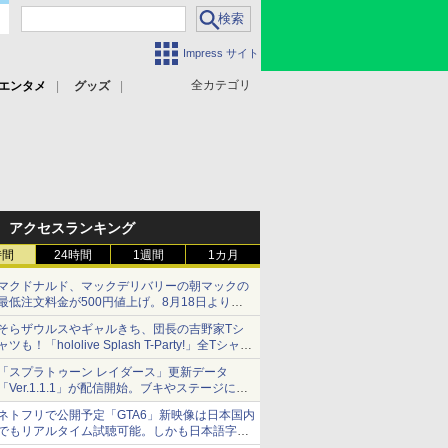
Impress サイト
全カテゴリ
エンタメ
グッズ
アクセスランキング
時間
24時間
1週間
1カ月
マクドナルド、マックデリバリーの朝マックの
最低注文料金が500円値上げ。8月18日より
1,500円から受付
そらザウルスやギャルきち、団長の吉野家Tシ
ャツも！「hololive Splash T-Party!」全Tシャツ
ラインナップ公開＆オンライン販売開始
「スプラトゥーン レイダース」更新データ
「Ver.1.1.1」が配信開始。ブキやステージに関
する不具合を修正
ネトフリで公開予定「GTA6」新映像は日本国内
でもリアルタイム試聴可能。しかも日本語字幕
付き