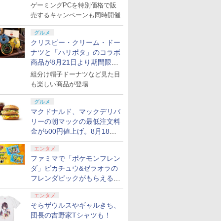
ゲーミングPCを特別価格で販
ション ス
】
.jp限
PlayStation 5 デジタ
GameSir G7 HE 有線
『映画 ラブライブ！蓮
プレイステーション ス
HyperX Clutch
劇場版「鬼滅の刃」無
プレイステーション ス
GameSir G7 SE 有線
劇場版モノノ怪 第三章
【Amazon.
8BitDo M
ヤマトよ永
,000円|
er スラス
ノノ怪 第
ル・エディション 日本
ゲームコントローラー
ノ空女学院スクールア
トアチケット 3,000円|
Gladiate Xbox公式ラ
限城編 第一章 猗窩座再
トアチケット 15,000円
ゲームコントローラー
蛇神 [Blu-ray]
定】 Logic
ーズX | S
REBEL3199
売するキャンペーンも同時開催
ード版
8S シフ
オリジナル
語専用 (CFI-2200B01)
XBOX Series X|S
イドルクラブ Bloom
オンラインコード版
イセンス ゲーミング コ
来 完全生産限定版
|オンラインコード版
XBOX Series X|S
コン G92
One、およ
ray]
￥9,900
S4、
ナル巾着＋
+ ディスクドライブ
XBOX One Windows
Garden Party』Blu-
ントローラー 有線 日本
[DVD]
XBOX One Windows
リスモ7 Fo
の有線コン
グルメ
￥66,849
現在在庫切れです。
￥8,589
￥3,000
￥4,980
￥7,828
￥15,000
現在在庫切れです。
￥38,800
￥4,590
￥8,760
o、Xbox
:【坤と
(CFI-ZDD1J) セット
10/11用 PCコントロー
ray（特装限定版）
正規代理店品 6L366AA
10/11用 PCコントロー
Horizon 6
6ボタンレイ
クリスピー・クリーム・ドー
ries X|S
剣、十翼
ラーゲームパッド ホー
ラーゲームパッド ホー
式にライセ
ナツと「ハリポタ」のコラボ
H パター
スタジオ
ル効果スティック付き
ルエフェクトスティッ
います
商品が8月21日より期間限定
ラストボ
ビデオゲームコントロ
クと3.5mmオーディオ
で発売
ay]
ーラー（ブラック）
ジャック付き
組分け帽子ドーナツなど見た目
も楽しい商品が登場
グルメ
マクドナルド、マックデリバ
リーの朝マックの最低注文料
金が500円値上げ。8月18日
より1,500円から受付
エンタメ
ファミマで「ポケモンフレン
ダ」ピカチュウ&ゼラオラの
フレンダピックがもらえるキ
ャンペーン開催！
エンタメ
そらザウルスやギャルきち、
団長の吉野家Tシャツも！