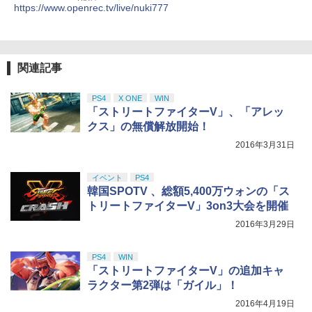
ZCT2J01)
https://www.openrec.tv/live/nuki777
￥2,650
￥9,000
￥10,737
劇場版「鬼滅の刃」無限城編 第一章 猗
4
【楽天ブックス限定配送BOX】【楽天ブ
5
窩座再来 完全生産限定版 [Blu-ray]
【純正品】Xbox Elite ワイヤレス コン
5
ックス限定先着特典+先着特典】劇場版
関連記事
【新品】【amiibo】amiibo メタナイト
トローラー Series 2 Core Edition (ホワ
ニンテンドープリペイド番号 5000円|オ
5
「鬼滅の刃」無限城編 第一章 猗窩座再
5
￥8,698
＆デビルスター（カービィのエアライダ
【純正品】DualSense ワイヤレスコン
イト)
ンラインコード版
5
来(完全生産限定版)【Blu-ray】(かるた
ーシリーズ）[在庫品]
トローラー(CFI-ZCT2J)
+イベント抽選権+描き下ろし色紙) [ 吾峠
PS4
X ONE
WIN
￥18,718
呼世晴 ]
￥5,000
「ストリートファイターV」、「アレッ
￥3,800
￥10,737
クス」の無償解放開始！
￥11,000
『映画 ラブライブ！蓮ノ空女学院スクー
5
2016年3月31日
ルアイドルクラブ Bloom Garden Part
y』Blu-ray（特装限定版）
イベント
PS4
￥8,589
韓国SPOTV 、総額5,400万ウォンの「ス
トリートファイターV」3on3大会を開催
2016年3月29日
PS4
WIN
「ストリートファイターV」の追加キャ
ラクター第2弾は「ガイル」！
2016年4月19日