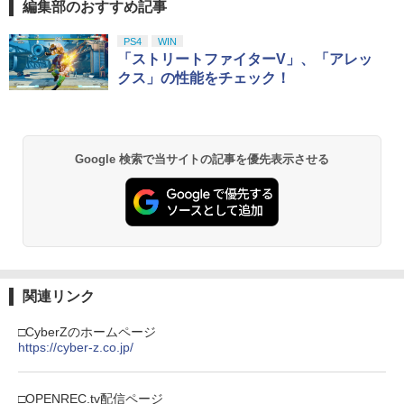
編集部のおすすめ記事
スプラトゥーン レイダース|オンライン
PlayStation 5 デジタル・エディション
【純正品】Xbox ワイヤレス コントロー
劇場版「鬼滅の刃」無限城編 第一章 猗
1
1
1
1
￥3,960
コード版
日本語専用 Console Language: Japan
ラー + USB-C® ケーブル
窩座再来 通常版 [Blu-ray]
ese only (CFI-2200B01)
PS4
WIN
￥5,832
￥8,300
￥3,964
「ストリートファイターV」、「アレッ
￥55,000
【中古】PS2 龍が如く PlayStation2
クス」の性能をチェック！
【送料無料】[Joshinオリジナル特典付]
2
2
the Best
「超かぐや姫!」Blu-ray 通常版/アニメー
ション[Blu-ray]【返品種別A】
【純正品】Xbox ワイヤレス コントロー
￥330
2
Nintendo Switch 2(日本語・国内専用)
劇場版「鬼滅の刃」無限城編 第一章 猗
Beast of Reincarnation -PS5 【特典】
ラー (ロボット ホワイト)
2
2
2
￥6,050
窩座再来 通常版 [DVD]
プロダクトコード 封入
Google 検索で当サイトの記事を優先表示させる
￥55,871
￥7,681
￥3,523
￥7,286
【全品ポイント10倍！要エントリー】
3
劇場版 転生したらスライムだった件 蒼
3
【期間限定セール】ニンテンドー Ninte
海の涙編 (Blu-ray特装限定版)【Blu-ra
ndo ポパイ 【中古】
【純正品】Xbox ワイヤレス コントロー
y】 [ 岡咲美保 ]
3
ラー (カーボンブラック)
スプラトゥーン レイダース -Switch2
3
【Amazon.co.jp限定】劇場版モノノ怪
【純正品】ディスクドライブ(CFI-ZDD1
3
￥1,580
3
￥7,722
第三章 蛇神 (Amazon.co.jp限定オリジ
J) PlayStation 5
￥8,020
￥6,445
ナル三方背収納ケース付きコレクション)
関連リンク
(オリジナル特典:オリジナル巾着＋メー
￥11,849
カー特典:【坤と離】二振りの剣、十翼よ
□CyberZのホームページ
【全品ポイント10倍！要エントリー】
4
【楽天ブックス限定抽選特典】迷宮のし
4
り来たる！スタジオ描き下ろしイラスト
https://cyber-z.co.jp/
【期間限定セール】SG-1000/SC-3000シ
【純正品】Xbox 充電式バッテリー + US
おり（特装限定版）【Blu-ray】(抽選で
4
ボード付) [Blu-ray]
リーズ SG-1000/SC-3000シリーズ オー
B-C ケーブル
豪華賞品が当たる！) [ SUZUKA ]
ルドゲームソフト SC-3000 モナコGP
【純正品】DualSense ワイヤレスコン
ニンテンドープリペイド番号 9000円|オ
4
4
￥10,780
【中古】
トローラー ミッドナイト ブラック(CFI-
ンラインコード版
□OPENREC.tv配信ページ
￥2,618
￥10,296