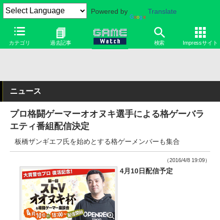
Powered by
Translate
カテゴリ
過去記事
検索
Impressサイト
ニュース
プロ格闘ゲーマーオオヌキ選手による格ゲーバラ
エティ番組配信決定
板橋ザンギエフ氏を始めとする格ゲーメンバーも集合
（2016/4/8 19:09）
4月10日配信予定