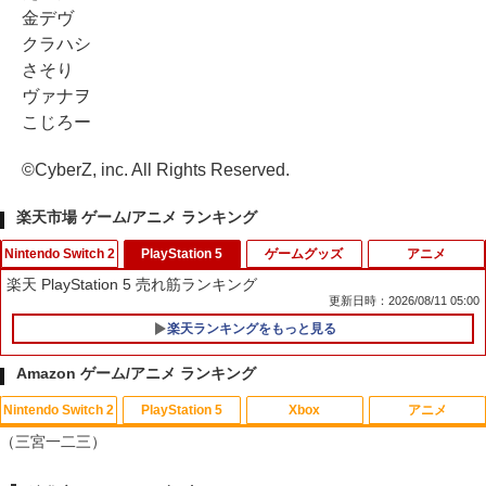
金デヴ
クラハシ
さそり
ヴァナヲ
こじろー
©CyberZ, inc. All Rights Reserved.
楽天市場 ゲーム/アニメ ランキング
Nintendo Switch 2
PlayStation 5
ゲームグッズ
アニメ
楽天 PlayStation 5 売れ筋ランキング
更新日時：2026/08/11 05:00
楽天ランキングをもっと見る
Amazon ゲーム/アニメ ランキング
Nintendo Switch 2
PlayStation 5
Xbox
アニメ
【中古】PS2 龍が如く2 PS2 the Be
劇場版「鬼滅の刃」無限城編 第一章 猗
1
1
（三宮一二三）
st
窩座再来(通常版)【Blu-ray】 [ 吾峠呼世
晴 ]
￥220