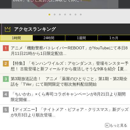
●
●
●
●
●
●
●
アクセスランキング
1時間
24時間
1週間
1カ月
アニメ「機動警察パトレイバーREBOOT」がYouTubeにて本日8
月11日21時から1日限定配信
8月14日にはU-NEXTで限定配信
【特集】「モンハンワイルズ：アセンダンス」登場モンスター予
想！ 古龍登場と新フィールドから復活しそうな9体を紹介【夏休
み特集2026】
第3期放送記念！ アニメ「薬屋のひとりごと」第1期・第2期全
話を「TVer」にて期間限定で順次無料配信開始
「ちいかわ」×くら寿司コラボキャンペーンが8月21日より期間
限定開催
オリジナルの湯呑みや寿司皿が景品に登場！
【ディズニー】「ナイトメア・ビフォア・クリスマス」新グッズ
が9月3日より順次登場
ジャックのバッグチャームケース、ヴァンパイア・テディのショ
もっと見る
ルダーバッグなど