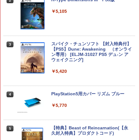
2
スプラトゥーン レイダース
2
￥5,105
￥6,507
スパイク・チュンソフト 【封入特典付】
3
【中古】Switch2 星のカービィ ディス
【PS5】Dune: Awakening （オンライ
3
カバリー Nintendo Switch 2 Edit
ン専用） [ELJM-31027 PS5 デュ-ン ア
ion ＋ スターリーワールド (ニンテン
ウェイクニング]
ドースイッチ2)
￥5,420
￥6,778
PlayStation5用カバー リズム ブルー
4
【ダイヤ・プラチナ会員様限定！エント
4
リーでポイント10倍！】【メール便発
￥5,770
送】【新品】Nintendo Switch2 ゲーム
ソフト ヨッシーとフカシギの図鑑
￥6,797
【特典】Beast of Reincarnation(【永
5
久封入特典】プロダクトコード)