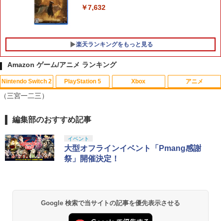
￥7,632
【新品】Nintendo Switch2ソフト ヨッ
5
シーとフカシギの図鑑【加納店】
￥6,800
楽天ランキングをもっと見る
Amazon ゲーム/アニメ ランキング
Nintendo Switch 2
PlayStation 5
Xbox
アニメ
【中古】学園へヴン おかわりっ! ベスト
【中古】Blu-ray▼メアリーと秘密の王
1
1
（三宮一二三）
版
国 3D ブルーレイディスク 3D再生専用
レンタル落ち ケース無
￥350
編集部のおすすめ記事
スプラトゥーン レイダース|オンライン
PlayStation 5 デジタル・エディション
【純正品】Xbox ワイヤレス コントロー
【Amazon.co.jp限定】劇場版モノノ怪
1
1
1
1
￥971
コード版
日本語専用 Console Language: Japan
ラー + USB-C® ケーブル
第三章 蛇神 (Amazon.co.jp限定オリジ
ese only (CFI-2200B01)
ナル三方背収納ケース付きコレクション)
イベント
(オリジナル特典:オリジナル巾着＋メー
￥5,832
￥8,300
大型オフラインイベント「Pmang感謝
NewスーパーマリオブラザーズWii ノコ
2
カー特典:【坤と離】二振りの剣、十翼よ
￥55,000
祭」開催決定！
ノコエアホッケー
劇場アニメ『ベルサイユのばら』 通常版
2
り来たる！スタジオ描き下ろしイラスト
【Blu-ray】 [ 池田理代子 ]
ボード付) [Blu-ray]
￥1,254
Xbox プリペイドカード 5,000円 デジタ
2
￥4,469
￥10,780
スプラトゥーン レイダース -Switch2
Beast of Reincarnation -PS5 【特典】
ルコード 【旧 Xbox ギフトカード】 [オ
2
2
プロダクトコード 封入
ンラインコード]
Google 検索で当サイトの記事を優先表示させる
￥6,455
【楽天ランキング1位入賞】自動タップ
3
￥7,286
￥5,000