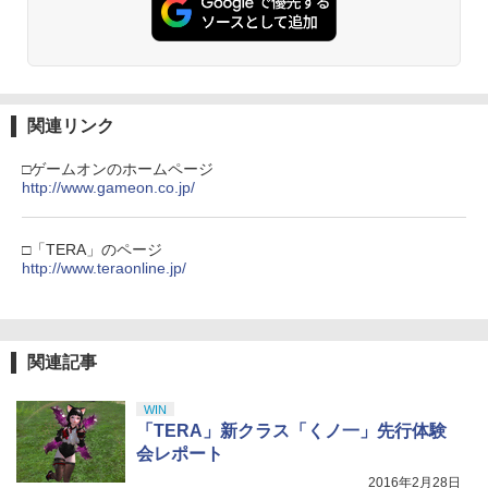
機 オートクリッカー 連打装置 USB給電
劇場版「鬼滅の刃」無限城編 第一章 猗
2
【楽天ブックス限定先着特典】ゾンビラ
クリップ式 スマホ自動操作 日本語説明
3
窩座再来 通常版 [Blu-ray]
ンドサガLIVE～フランシュシュ ゆめぎ
書付き iPhone/Android対応 いいね/ゲ
んがフェスティバル～【Blu-ray】(アク
ーム周回/ライブ/推し活対応 (ブラック)
￥3,964
リルコースター) [ フランシュシュ ]
【純正品】Xbox ワイヤレス コントロー
3
Nintendo Switch 2(日本語・国内専用)
【純正品】ディスクドライブ(CFI-ZDD1
3
ラー (ロボット ホワイト)
3
￥1,380
J) PlayStation 5
￥9,900
関連リンク
￥55,871
￥7,681
￥11,849
劇場版「鬼滅の刃」無限城編 第一章 猗
3
□ゲームオンのホームページ
Nintendo Switch 2 背面 保護 フィルム
4
窩座再来 通常版 [DVD]
http://www.gameon.co.jp/
【楽天ブックス限定先着特典+早期予約
OverLay 抗菌 Brilliant for ニンテンドー
4
特典】ラブライブ！スーパースター!! Li
【純正品】Xbox 充電式バッテリー + US
Hydro Ag+ 抗菌 抗ウイルス 高光沢タイ
4
￥3,523
【純正品】DualSense ワイヤレスコン
ella! 7th LoveLive! ～Fly! MUSIC WOR
B-C ケーブル
ニンテンドープリペイド番号 9000円|オ
4
プ
4
トローラー ミッドナイト ブラック(CFI-
LD♪～ Blu-ray BOX【Blu-ray】(A4クリ
ンラインコード版
□「TERA」のページ
ZCT2J01)
アファイル+アクリルキーホルダー11種
http://www.teraonline.jp/
￥2,618
￥1,393
セット+B5ステッカーシートセット(2種1
￥9,000
セット)) [ Liella! ]
￥10,737
劇場版「鬼滅の刃」無限城編 第一章 猗
4
窩座再来 完全生産限定版 [Blu-ray]
￥24,750
Nintendo Switch 2 保護 フィルム Over
5
関連記事
【純正品】Xbox ワイヤレス コントロー
ニンテンドープリペイド番号 5000円|オ
5
Lay Plus for ニンテンドー 液晶保護 ア
5
￥8,698
【純正品】DualSense ワイヤレスコン
ラー (カーボンブラック)
ンラインコード版
5
ンチグレア 反射防止 非光沢 指紋防止
トローラー(CFI-ZCT2J)
WIN
新世紀GPX サイバーフォーミュラ BD A
￥8,020
5
￥5,000
￥1,045
「TERA」新クラス「くノ一」先行体験
LL ROUNDS COLLECTION ～OVA Seri
￥10,737
会レポート
es～【Blu-ray】 [ 金丸淳一 ]
【Amazon.co.jp限定】劇場版モノノ怪
5
2016年2月28日