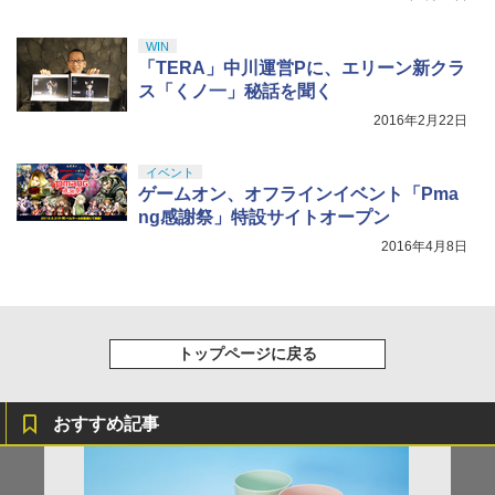
第三章 蛇神 (オリジナル特典:オリジナル
￥30,800
巾着＋メーカー特典:【坤と離】二振りの
剣、十翼より来たる！スタジオ描き下ろ
WIN
しイラストボード付) [DVD]
「TERA」中川運営Pに、エリーン新クラ
ス「くノ一」秘話を聞く
￥8,800
2016年2月22日
イベント
ゲームオン、オフラインイベント「Pma
ng感謝祭」特設サイトオープン
2016年4月8日
トップページに戻る
おすすめ記事