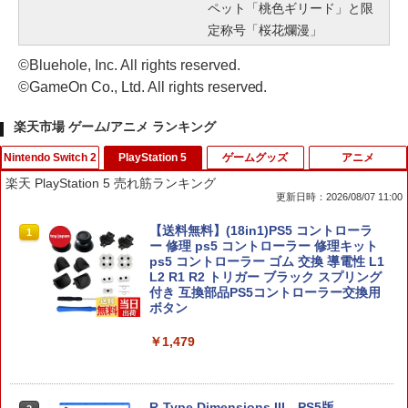
ペット「桃色ギリード」と限
定称号「桜花爛漫」
©Bluehole, Inc. All rights reserved.
©GameOn Co., Ltd. All rights reserved.
楽天市場 ゲーム/アニメ ランキング
Nintendo Switch 2
PlayStation 5
ゲームグッズ
アニメ
楽天 PlayStation 5 売れ筋ランキング
更新日時：2026/08/07 11:00
【 Nintendo Switch2 ケース対応 】Swi
【送料無料】(18in1)PS5 コントローラ
1
1
tch2用 ケース 専用収納ボックス フルセ
ー 修理 ps5 コントローラー 修理キット
ット対応ケース 防水ナイロン スイッチ
ps5 コントローラー ゴム 交換 導電性 L1
ケース 大容量 防水 防塵 耐衝撃 全面保護
L2 R1 R2 トリガー ブラック スプリング
ギフト 多機能ゲームケース ゲームカー
付き 互換部品PS5コントローラー交換用
ド収納可能 まとめ収納バッグ 大容量タ
ボタン
イプ
￥1,479
￥5,900
R-Type Dimensions III PS5版