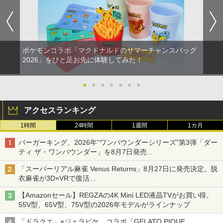
ポケモンコラボ「マクドナルドのサマーチャンスバッグ
2026」をひと足お先に体験してみた！
●
●
●
●
●
●
●
アクセスランキング
1時間
24時間
1週間
1カ月
バーガーキング、2026年“ワンパウンダーシリーズ”第3弾「ダー
ティ ザ・ワンパウンダー」を8月7日発売
「特製ガーリックマヨソース」を使用した超大型チーズバーガー
「スーパーリアル麻雀 Venus Returns」8月27日に発売決定。脱
衣麻雀が3D×VRで復活
発売から2週間は20%オフになるセールが実施
【Amazonセール】REGZAの4K Mini LED液晶TVがお買い得。
55V型、65V型、75V型の2026年モデルがラインナップ
「ドラクエ」×ジェラピケ、コラボ「GELATO PIQUE