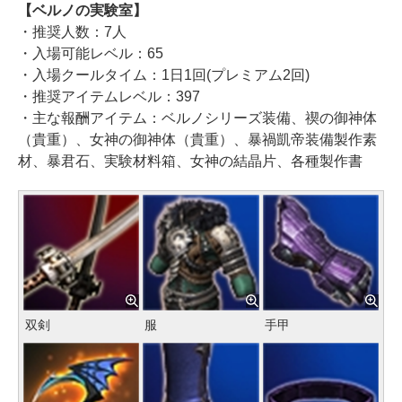
【ベルノの実験室】
・推奨人数：7人
・入場可能レベル：65
・入場クールタイム：1日1回(プレミアム2回)
・推奨アイテムレベル：397
・主な報酬アイテム：ベルノシリーズ装備、禊の御神体
（貴重）、女神の御神体（貴重）、暴禍凱帝装備製作素
材、暴君石、実験材料箱、女神の結晶片、各種製作書
双剣
服
手甲