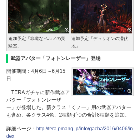
追加予定「非道なベルノの実
追加予定「デュリオンの潜伏
験室」
地」
武器アバター「フォトンレーザー」登場
開催期間：4月6日～6月15
日
TERAガチャに新作武器ア
バター「フォトンレーザ
ー」が登場した。新クラス「くノ一」用の武器アバター
も含め、各クラス4色、2種類ずつの合計8種類を追加。
詳細ページ：
http://tera.pmang.jp/info/gacha/2016/0406/in
dex