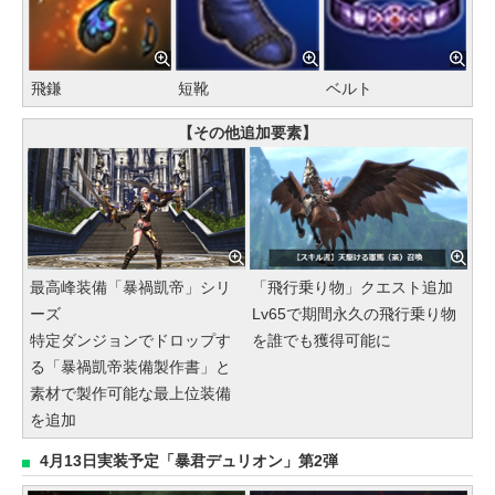
飛鎌
短靴
ベルト
【その他追加要素】
最高峰装備「暴禍凱帝」シリ
「飛行乗り物」クエスト追加
ーズ
Lv65で期間永久の飛行乗り物
特定ダンジョンでドロップす
を誰でも獲得可能に
る「暴禍凱帝装備製作書」と
素材で製作可能な最上位装備
を追加
4月13日実装予定「暴君デュリオン」第2弾