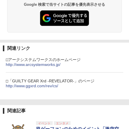
窩座再来 通常版 [DVD]
プロダクトコード 封入
Google 検索で当サイトの記事を優先表示させる
￥7,681
￥3,523
￥7,286
【純正品】Xbox ワイヤレス コントロー
3
ラー (カーボンブラック)
【Amazon.co.jp限定】劇場版モノノ怪
【純正品】ディスクドライブ(CFI-ZDD1
3
3
第三章 蛇神 (Amazon.co.jp限定オリジ
J) PlayStation 5
￥8,020
ナル三方背収納ケース付きコレクション)
関連リンク
(オリジナル特典:オリジナル巾着＋メー
￥11,849
カー特典:【坤と離】二振りの剣、十翼よ
□アークシステムワークスのホームページ
り来たる！スタジオ描き下ろしイラスト
http://www.arcsystemworks.jp/
【純正品】Xbox 充電式バッテリー + US
4
ボード付) [Blu-ray]
B-C ケーブル
【純正品】DualSense ワイヤレスコン
4
￥10,780
トローラー ミッドナイト ブラック(CFI-
□「GUILTY GEAR Xrd -REVELATOR-」のページ
￥2,618
ZCT2J01)
http://www.ggxrd.com/rev/cs/
￥10,737
劇場版「鬼滅の刃」無限城編 第一章 猗
4
窩座再来 完全生産限定版 [Blu-ray]
【国内正規品】Thrustmaster スラスト
5
関連記事
マスター TH8S シフター - PC、PS4、P
￥8,698
【純正品】DualSense ワイヤレスコン
S5、PS5 Pro、Xbox One、Xbox Serie
5
トローラー(CFI-ZCT2J)
s X|S 対応の高精度 H パターン シフター
イベント
エンタメ
格ゲーファンのためのイベント「激突空