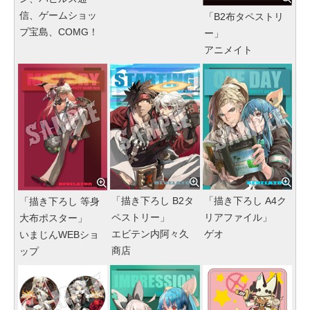
信、ゲームショッ
「B2布タペストリ
プ宝島、COMG！
ー」
アニメイト
「描き下ろし B2タ
「描き下ろし A4ク
「描き下ろし 等身
ペストリー」
リアファイル」
大布ポスター」
エビテン内阿々久
ゲオ
いまじんWEBショ
商店
ップ