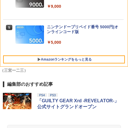
￥6,782
[Switch 2] ぽこ あ ポケモン エキスパン
￥749
4
ションパス（ダウンロード版）※3,200
￥7,710
￥9,000
ポイントまでご利用可
【特典】トゥームレイダー：レガシー・
￥4,400
5
オブ・アトランティス(【早期購入同梱特
鬼武者 Way of the Sword 【Switch2】
【送料無料】劇場版「鬼滅の刃」無限城
ニンテンドープリペイド番号 5000円|オ
5
5
5
典】コスチューム「ララ・クロフト・サ
POT-P-ABNMA
編 第一章 猗窩座再来(通常版)【Blu-ra
ンラインコード版
バイバー(仮)」（ゲーム内コンテンツ）)
y】/アニメーション[Blu-ray]【返品種別
A】
レトロフリーク レッド×ホワイト ( レト
￥7,730
￥5,000
5
￥7,012
ロゲーム互換機 )（ コントローラーアダ
プターセット ）CY-RF-RW HDMI出力 ど
￥4,400
こでもセーブ 互換機種 FC SFC SNES G
Amazonランキングをもっと見る
B GBC GBA MD GEN PCE TG-16 PCE
SG
（三宮一二三）
￥25,300
編集部のおすすめ記事
PlayStation 5 デジタル・エディション
【純正品】Xbox ワイヤレス コントロー
劇場版「鬼滅の刃」無限城編 第一章 猗
1
1
1
日本語専用 Console Language: Japan
ラー + USB-C® ケーブル
窩座再来 通常版 [Blu-ray]
ese only (CFI-2200B01)
PS4
PS3
￥8,300
￥3,982
「GUILTY GEAR Xrd -REVELATOR-」
￥55,000
公式サイトグランドオープン
【純正品】Xbox ワイヤレス コントロー
2
劇場版「鬼滅の刃」無限城編 第一章 猗
Beast of Reincarnation -PS5 【特典】
ラー (ロボット ホワイト)
2
2