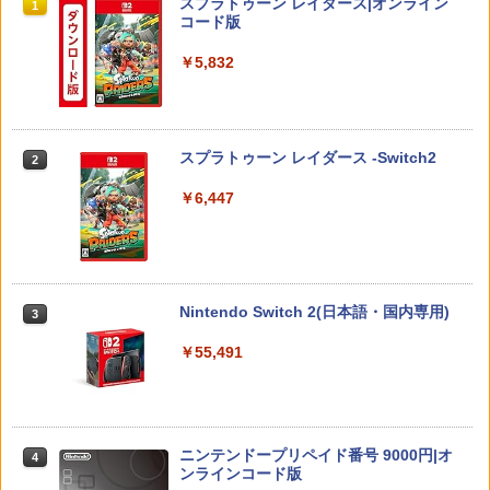
スプラトゥーン レイダース|オンライン
1
￥7,580
￥272
コード版
￥750
￥5,832
RIDE 6
【特典】ドラゴンクエストモンスターズ
猫物語 黒 つばさファミリー 上・下 セッ
2
2
2
4 枯れ木の国のビアンカ・フローラ S
＼マラソン限定★エントリーでP10倍／S
ト 全巻 完全生産限定版 物語シリーズ
2
witch2版(【早期購入封入特典】冒険ス
team Deck OLED / LCD フィルム 保護
【Blu-ray】
￥5,901
タートダッシュセット)
フィルム ガラスフィルム 本体 保護 フィ
スプラトゥーン レイダース -Switch2
2
ルム シート 液晶保護 ガラス スチーム ス
￥320
チームデック OLED スチームデック LC
￥7,623
￥6,447
D ガイド枠 指紋防止
【特典】ファイナルファンタジー レゾナ
￥998
3
【中古】【Blu−ray】ファイナルファン
3
ンス PS5版(【初回封入特典】魔導船＆
ゼルダの伝説 ブレス オブ ザ ワイルド
タジーVII アドベントチルドレン コン
3
かけだし騎士の応援パック・かけだし騎
Nintendo Switch 2 Edition
プリート 初回限定版 PS3版「ファイ
士のスタートダッシュパック)
ナルファンタジーXIII」体験版・スリー
Nintendo Switch 2(日本語・国内専用)
3
Nintendo Switch2 専用 スリムハードポ
ブケース付 / アニメ
￥7,680
3
￥6,526
ーチ 収納ケース ハードケース ポーチ 収
￥55,491
納バッグ 耐衝撃 スイッチ2 キャリングケ
￥540
ース 軽量 ◇ALW-PU-001
【特典】MARVEL Tōkon: Fighting So
￥1,680
任天堂 【Switch2】ゼルダの伝説 ブレス
4
4
uls(【早期購入封入特典】ロビーのアイ
オブ ザ ワイルド Nintendo Switch 2 Ed
【中古】うどんの国の金色毛鞠 第一巻/
4
テムセット)
ition [NXS-P-AAAAH NSW2 ゼルダノデ
ニンテンドープリペイド番号 9000円|オ
Blu−ray Disc/VPXY-71489
4
ンセツ ブレス オブ ザ ワイルド]
ンラインコード版