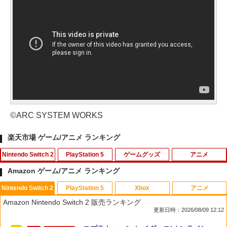
©ARC SYSTEM WORKS
楽天市場 ゲーム/アニメ ランキング
Nintendo Switch 2
PlayStation 5
ゲームグッズ
アニメ
Amazon ゲーム/アニメ ランキング
Nintendo Switch 2
PlayStation 5
Xbox
アニメ
ホリ ワイヤレスホリパッド TURBO for
シティーズ：スカイライン リマスター
PS Vita 2000 アナログスティック・スラ
【中古】おそ松さん 第五松（初回生産
1
1
1
1
Amazon Nintendo Switch 2 販売ランキング
Nintendo Switch 2 ルビーマゼンタ [N
ジャパン・スペシャル・エディション
イドパッド修理用基板 部品 パーツ L R
限定版 Blu-ray DISC）/Blu−ray Dis
更新日時：2026/08/09 12:12
SX-134]
互換 黒 ブラック オリジナルウエス スラ
c/EYXA-10744
イドパッド
￥5,591