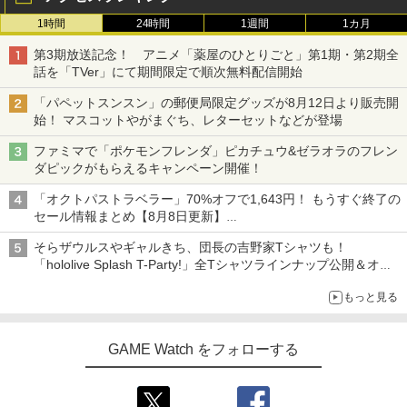
1時間
24時間
1週間
1カ月
第3期放送記念！ アニメ「薬屋のひとりごと」第1期・第2期全
話を「TVer」にて期間限定で順次無料配信開始
「パペットスンスン」の郵便局限定グッズが8月12日より販売開
始！ マスコットやがまぐち、レターセットなどが登場
ファミマで「ポケモンフレンダ」ピカチュウ&ゼラオラのフレン
ダピックがもらえるキャンペーン開催！
「オクトパストラベラー」70%オフで1,643円！ もうすぐ終了の
セール情報まとめ【8月8日更新】
ニンテンドーeショップでは「大神 絶景版」が67%オフで990円
そらザウルスやギャルきち、団長の吉野家Tシャツも！
「hololive Splash T-Party!」全Tシャツラインナップ公開＆オン
ライン販売開始
もっと見る
GAME Watch をフォローする