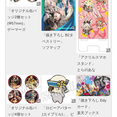
「オリジナル缶バ
ッジ2種セット
(Φ57mm)」
ゲーマーズ
「描き下ろし B2タ
ペストリー」
ソフマップ
「アクリルスマホ
スタンド」
とらのあな
「描き下ろし Edy
カード」
「オリジナル缶バ
「ロビーアバター
楽天ブックス
ッジ4個セット
(エイプリル)」、ビ