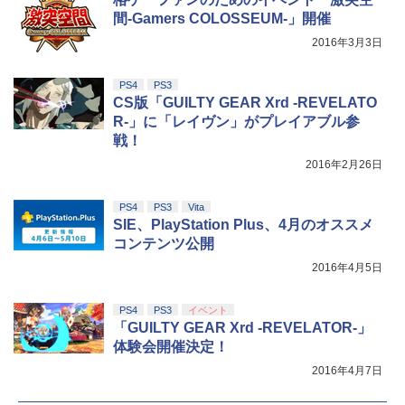
￥10,737
￥14,141
間-Gamers COLOSSEUM-」開催
『映画 ラブライブ！蓮ノ空女学院スクー
5
2016年3月3日
ルアイドルクラブ Bloom Garden Part
y』Blu-ray（特装限定版）
PS4
PS3
￥8,589
CS版「GUILTY GEAR Xrd -REVELATO
R-」に「レイヴン」がプレイアブル参
戦！
2016年2月26日
PS4
PS3
Vita
SIE、PlayStation Plus、4月のオススメ
コンテンツ公開
2016年4月5日
PS4
PS3
イベント
「GUILTY GEAR Xrd -REVELATOR-」
体験会開催決定！
2016年4月7日