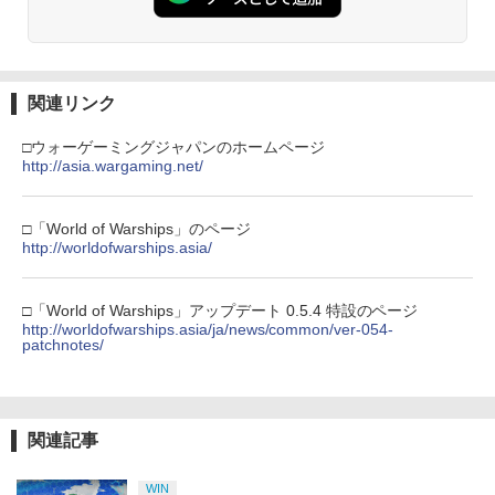
や姫！」通常版【Blu-ray】(アクリルコ
ポイントまでご利用可
ースター) [ 夏吉ゆうこ ]
【純正品】Xbox ワイヤレス コントロー
3
ラー (カーボンブラック)
￥980
Nintendo Switch 2(日本語・国内専用)
【Amazon.co.jp限定】劇場版モノノ怪
【純正品】ディスクドライブ(CFI-ZDD1
3
3
￥6,800
3
第三章 蛇神 (Amazon.co.jp限定オリジ
J) PlayStation 5
￥8,020
ナル三方背収納ケース付きコレクション)
関連リンク
￥55,491
(オリジナル特典:オリジナル巾着＋メー
￥11,849
【中古】グランド・セフト・オートV
カー特典:【坤と離】二振りの剣、十翼よ
4
□ウォーゲーミングジャパンのホームページ
マシンロボ ぶっちぎりバトルハッカーズ
4
【CEROレーティング「Z」】 (「特典」
り来たる！スタジオ描き下ろしイラスト
http://asia.wargaming.net/
全31話BOXセット ブルーレイ【Blu-ra
【純正品】Xbox 充電式バッテリー + US
4
タイガーシャークマネーカード(「GTAオ
ボード付) [Blu-ray]
y】
B-C ケーブル
ンライン」マネー$20万)DLCのプロダク
【純正品】DualSense ワイヤレスコン
ニンテンドープリペイド番号 9000円|オ
4
トコード 同梱)- PS4
4
￥10,780
トローラー ミッドナイト ブラック(CFI-
￥7,300
ンラインコード版
□「World of Warships」のページ
￥2,618
ZCT2J01)
http://worldofwarships.asia/
￥1,598
￥9,000
￥10,737
劇場版「鬼滅の刃」無限城編 第一章 猗
4
劇場版「鬼滅の刃」無限城編 第一章 猗
□「World of Warships」アップデート 0.5.4 特設のページ
5
窩座再来 完全生産限定版 [Blu-ray]
窩座再来(完全生産限定版)【Blu-ray】 [
【国内正規品】Thrustmaster スラスト
http://worldofwarships.asia/ja/news/common/ver-054-
5
【中古】Nintendo Switch Proコントロ
5
吾峠呼世晴 ]
マスター TH8S シフター - PC、PS4、P
patchnotes/
ニンテンドープリペイド番号 5000円|オ
ーラー HAC-A-FSSKA【千葉】保証期間
5
￥8,698
【純正品】DualSense ワイヤレスコン
S5、PS5 Pro、Xbox One、Xbox Serie
ンラインコード版
5
1週間【ランクC】
トローラー(CFI-ZCT2J)
s X|S 対応の高精度 H パターン シフター
￥8,690
￥5,000
￥3,300
￥10,737
￥14,141
関連記事
『映画 ラブライブ！蓮ノ空女学院スクー
5
ルアイドルクラブ Bloom Garden Part
y』Blu-ray（特装限定版）
WIN