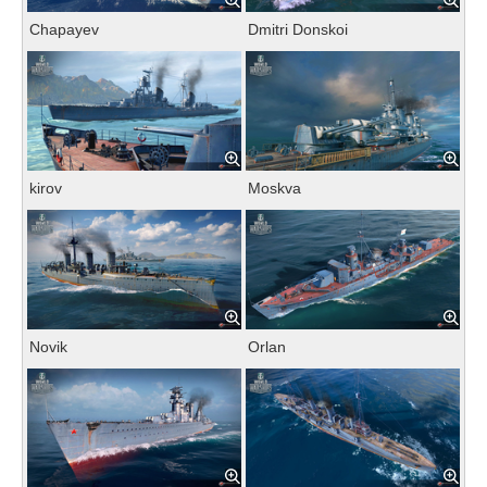
Chapayev
Dmitri Donskoi
kirov
Moskva
Novik
Orlan