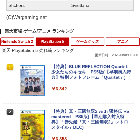
Shchors
Svietlana
(C)Wargaming.net
楽天市場 ゲーム/アニメ ランキング
Nintendo Switch 2
PlayStation 5
ゲームグッズ
アニメ
楽天 PlayStation 5 売れ筋ランキング
更新日時：2026/08/09 16:00
【特典】進撃の巨人3 Switch2版(【早
【特典】BLUE REFLECTION Quartet:
1
1
期購入封入特典】DLC)
少女たちのキセキ PS5版(【早期購入特
典】特別フォトフレーム「Quartet」)
￥8,518
￥6,342
ダービースタリオン2 【Switch2】 POT-
【特典】真・三國無双2 with 猛将伝 Re
2
2
P-AB73A
mastered PS5版(【早期購入封入特
典】「赤兎鐙『真・三國無双2』レトロ
スタイル」DLC)
￥8,582
￥6,358