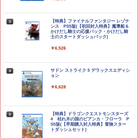
任天堂 マリオカート ワールド【Switch
3
2】 BEEPAAAAA [BEEPAAAAA]
【特典】ファイナルファンタジー レゾナ
3
ンス PS5版(【初回封入特典】魔導船＆
￥8,960
かけだし騎士の応援パック・かけだし騎
士のスタートダッシュパック)
￥6,526
任天堂 【Switch2】マリオカート ワール
4
ド [BEE-P-AAAAA NSW2 マリオカ-ト
ワ-ルド]
サドン ストライク 5 デラックスエディシ
4
ョン
￥8,970
￥6,628
Nintendo Switch 2 オールインボックス
5
￥9,073
【特典】ドラゴンクエストモンスターズ
5
4 枯れ木の国のビアンカ・フローラ P
S5版(【早期購入封入特典】冒険スター
トダッシュセット)