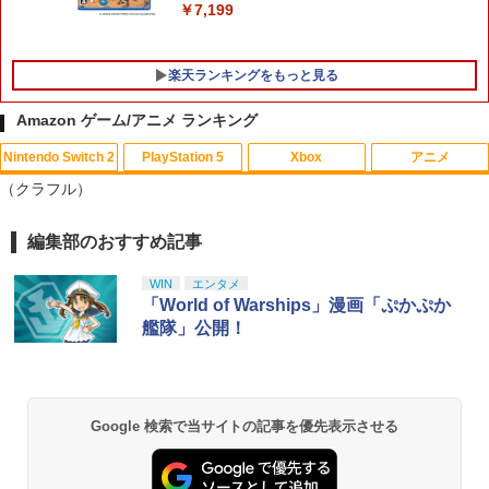
￥7,199
楽天ランキングをもっと見る
Amazon ゲーム/アニメ ランキング
Nintendo Switch 2
PlayStation 5
Xbox
アニメ
【中古】ファイナルファンタジーXII レ
マクロスプラス MOVIE EDITION【Blu-r
1
1
（クラフル）
ヴァナント・ウイング
ay】 [ 山崎たくみ ]
￥596
￥4,070
編集部のおすすめ記事
スプラトゥーン レイダース|オンライン
PlayStation 5 デジタル・エディション
【純正品】Xbox ワイヤレス コントロー
劇場版「鬼滅の刃」無限城編 第一章 猗
1
1
1
1
コード版
日本語専用 Console Language: Japan
ラー + USB-C® ケーブル
窩座再来 通常版 [Blu-ray]
ese only (CFI-2200B01)
WIN
エンタメ
￥5,832
￥8,300
￥3,982
「World of Warships」漫画「ぷかぷか
【中古】PS2 ギャロップレーサー6 −R
2
￥55,000
Flow【Blu-ray】 [ ギンツ・ジルバロデ
艦隊」公開！
2
evolution− PS2 the Best
ィス ]
￥660
【純正品】Xbox ワイヤレス コントロー
￥4,316
2
スプラトゥーン レイダース -Switch2
劇場版「鬼滅の刃」無限城編 第一章 猗
Beast of Reincarnation -PS5 【特典】
ラー (ロボット ホワイト)
2
2
2
窩座再来 通常版 [DVD]
プロダクトコード 封入
Google 検索で当サイトの記事を優先表示させる
￥6,447
￥7,681
￥3,523
￥7,286
[Switch] Pokemon Champions + スタ
3
【楽天ブックス限定先着特典】「超かぐ
3
ーターパック（ダウンロード版）※720