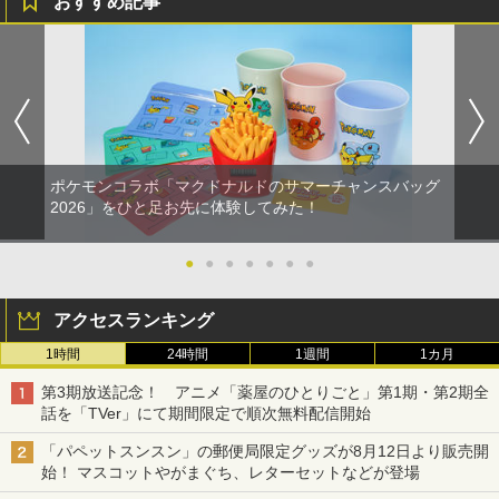
おすすめ記事
ポケモンコラボ「マクドナルドのサマーチャンスバッグ
2026」をひと足お先に体験してみた！
●
●
●
●
●
●
●
アクセスランキング
1時間
24時間
1週間
1カ月
第3期放送記念！ アニメ「薬屋のひとりごと」第1期・第2期全
話を「TVer」にて期間限定で順次無料配信開始
「パペットスンスン」の郵便局限定グッズが8月12日より販売開
始！ マスコットやがまぐち、レターセットなどが登場