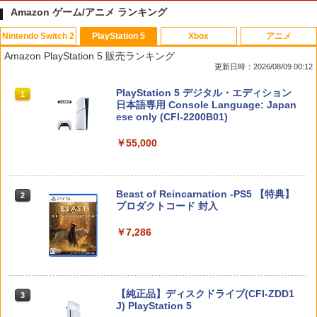
Amazon ゲーム/アニメ ランキング
Nintendo Switch 2
PlayStation 5
Xbox
アニメ
【7週連続1位】inklink公式 Switch / Sw
CYBER ・ コントローラー充電ケーブル
【中古】ゲーム&ワリオ
【中古】 ウォーキング with ダイナソー
1
1
1
1
Amazon PlayStation 5 販売ランキング
itch2 コントローラー 最新モデル 最新フ
Type-C to C （ PS5 用） 3m
[レンタル落ち] [Blu-ray] [ブルーレイ]
更新日時：2026/08/09 00:12
ァームウェア プロコン プロコン2 プロコ
￥1,288
ントローラー スイッチ2 スイッチ Switc
￥1,188
￥84
スプラトゥーン レイダース|オンライン
PlayStation 5 デジタル・エディション
h コントローラー ワイヤレスコントロー
1
1
コード版
日本語専用 Console Language: Japan
ラー 連射機能 ワイヤレス switch2コン
ese only (CFI-2200B01)
トローラ Switch2コントローラー
￥5,832
￥55,000
￥2,960
【中古】 ドラゴンボール Sparking！
【中古】ファイナルファンタジーコレク
エアコンカビとりすいすい（G型モデ
2
2
2
ZERO／PS5
ション
ル、エアコンファン掃除ブラシ）スペア
ブラシカートリッジ1個付き
￥2,783
￥1,503
スプラトゥーン レイダース -Switch2
Beast of Reincarnation -PS5 【特典】
2
Switch2用 温度モニターファン
￥3,723
2
2
プロダクトコード 封入
￥6,449
￥3,224
￥7,286
Switch2 ケース スイッチ2 Nintendo 対
3
【中古】 オクトパストラベラー0／PS5
Vivy -Fluorite Eye’s Song- 4 完全生産
3
応 スイッチ スイッチツー 名入れ かわい
3
限定版 BD
い ニンテンドースイッチ カバー ポーチ
￥3,872
switch Lite 新型 本体 ジョイコン ソフ
￥3,980
ト ケーブル 収納可能 ポーチ クリスマス
Nintendo Switch 2(日本語・国内専用)
【純正品】ディスクドライブ(CFI-ZDD1
3
【お買い物マラソン期間限定♪最大30％O
3
ギフト クリスマス プレゼント 送料無料
3
J) PlayStation 5
FF】【tomtoc公式店】 Switch 2対応 ハ