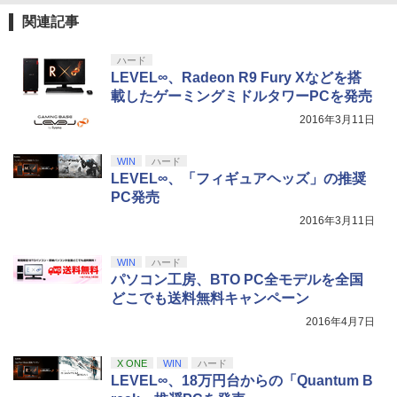
関連記事
劇場版「鬼滅の刃」無限城編 第一章 猗
4
窩座再来 完全生産限定版 [Blu-ray]
【国内正規品】Thrustmaster スラスト
5
ハード
マスター TH8S シフター - PC、PS4、P
LEVEL∞、Radeon R9 Fury Xなどを搭
￥8,698
S5、PS5 Pro、Xbox One、Xbox Serie
載したゲーミングミドルタワーPCを発売
s X|S 対応の高精度 H パターン シフター
2016年3月11日
￥14,141
『映画 ラブライブ！蓮ノ空女学院スクー
5
WIN
ハード
ルアイドルクラブ Bloom Garden Part
LEVEL∞、「フィギュアヘッズ」の推奨
y』Blu-ray（特装限定版）
PC発売
￥8,589
2016年3月11日
WIN
ハード
パソコン工房、BTO PC全モデルを全国
どこでも送料無料キャンペーン
2016年4月7日
X ONE
WIN
ハード
LEVEL∞、18万円台からの「Quantum B