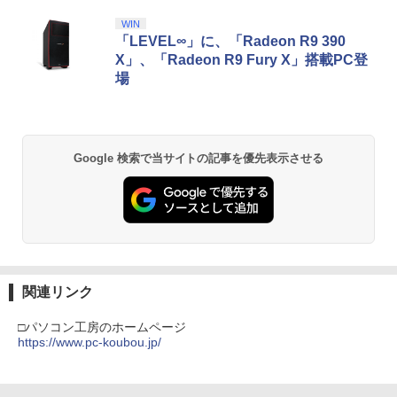
ラー + USB-C® ケーブル
窩座再来 通常版 [Blu-ray]
WIN
￥8,300
￥3,982
「LEVEL∞」に、「Radeon R9 390
X」、「Radeon R9 Fury X」搭載PC登
場
【純正品】Xbox ワイヤレス コントロー
2
劇場版「鬼滅の刃」無限城編 第一章 猗
ラー (ロボット ホワイト)
2
窩座再来 通常版 [DVD]
￥7,681
Google 検索で当サイトの記事を優先表示させる
￥3,523
【純正品】Xbox ワイヤレス コントロー
3
ラー (カーボンブラック)
【Amazon.co.jp限定】劇場版モノノ怪
3
第三章 蛇神 (Amazon.co.jp限定オリジ
￥8,020
ナル三方背収納ケース付きコレクション)
(オリジナル特典:オリジナル巾着＋メー
関連リンク
カー特典:【坤と離】二振りの剣、十翼よ
り来たる！スタジオ描き下ろしイラスト
【純正品】Xbox 充電式バッテリー + US
□パソコン工房のホームページ
4
ボード付) [Blu-ray]
B-C ケーブル
https://www.pc-koubou.jp/
￥10,780
￥2,618