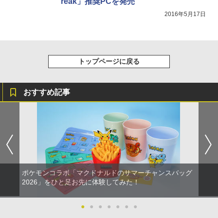
reak」推奨PCを発売
2016年5月17日
トップページに戻る
おすすめ記事
ポケモンコラボ「マクドナルドのサマーチャンスバッグ
2026」をひと足お先に体験してみた！
●
●
●
●
●
●
●