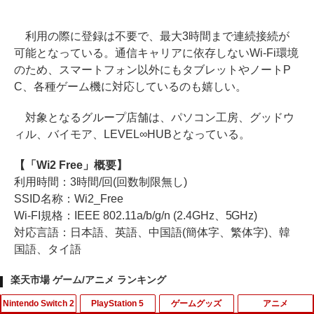
利用の際に登録は不要で、最大3時間まで連続接続が
可能となっている。通信キャリアに依存しないWi-Fi環境
のため、スマートフォン以外にもタブレットやノートP
C、各種ゲーム機に対応しているのも嬉しい。
対象となるグループ店舗は、パソコン工房、グッドウ
ィル、バイモア、LEVEL∞HUBとなっている。
【「Wi2 Free」概要】
利用時間：3時間/回(回数制限無し)
SSID名称：Wi2_Free
Wi-FI規格：IEEE 802.11a/b/g/n (2.4GHz、5GHz)
対応言語：日本語、英語、中国語(簡体字、繁体字)、韓
国語、タイ語
楽天市場 ゲーム/アニメ ランキング
Nintendo Switch 2
PlayStation 5
ゲームグッズ
アニメ