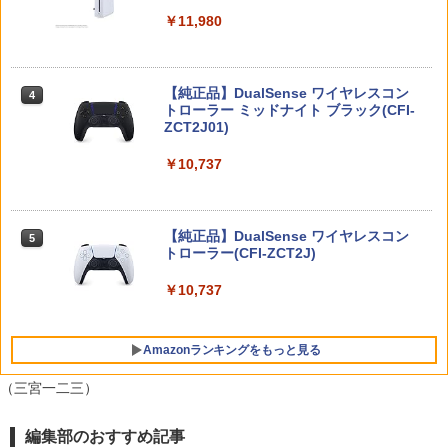
￥55,491
ードケース FancyCase-G05 Nintendo
￥1,300
2025年 スイッチ2モデル用 スリムケース
￥11,980
持ち運び キャリングケース 耐衝撃 薄型
70年代風ロボットアニメ ゲッP-X PS5
【送料無料】劇場版「鬼滅の刃」無限城
4
4
ハードポーチ ゲームカード12枚収納 ア
版
編 第一章 猗窩座再来(通常版)【Blu-ra
クセサリーポーチ
y】/アニメーション[Blu-ray]【返品種別
【中古品】 Nintendo SUPER Famicom
4
A】
【純正品】DualSense ワイヤレスコン
￥3,878
ニンテンドープリペイド番号 9000円|オ
4
SFC ニンテンドー スーパー ファミコン
4
￥2,653
トローラー ミッドナイト ブラック(CFI-
ンラインコード版
ソフト 魂斗羅スピリッツ 併売 ソフト汚
ZCT2J01)
￥4,400
れ 023-260714-mh-06-fuzh 万代Net店
￥9,000
￥10,737
￥3,000
【顧客満足度98.3%】 Switch2 ケース
シルバースタージャパン 【PS5】遊んで
4
5
大容量 Switch2/Switch通常モデル/Swit
将棋が強くなる！ 銀星将棋DX2 [ELJM-
Vivy -Fluorite Eye’s Song- 6【完全生産
5
ch lite/Switch 有機ELモテルに対応 収納
30494 PS5 ギンセイショウギ DX 2]
限定版】【Blu-ray】 [ 種崎敦美 ]
ニンテンドープリペイド番号 5000円|オ
5
バッグ 防水 防塵 耐衝撃 持ち運び便利 ポ
【純正品】DualSense ワイヤレスコン
ンラインコード版
5
[Switch 2] ぽこ あ ポケモン エキスパン
5
ーチ スタンド/コントローラー/カード/ド
￥4,480
トローラー(CFI-ZCT2J)
￥6,160
ションパス（ダウンロード版）※3,200
ックなど収納可能 カバー 収納ボックス
ポイントまでご利用可
￥5,000
￥10,737
￥2,880
￥4,400
Amazonランキングをもっと見る
Nintendo Switch 2 ACアダプター
5
（三宮一二三）
￥3,974
編集部のおすすめ記事
【純正品】Xbox ワイヤレス コントロー
劇場版「鬼滅の刃」無限城編 第一章 猗
1
1