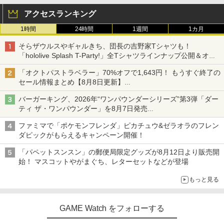
アクセスランキング
1時間
24時間
1週間
1カ月
そらザウルスやギャルきち、団長の吉野家Tシャツも！
「hololive Splash T-Party!」全Tシャツラインナップ公開＆オン
ライン販売開始
「オクトパストラベラー」70%オフで1,643円！ もうすぐ終了の
セール情報まとめ【8月8日更新】
ニンテンドーeショップでは「大神 絶景版」が67%オフで990円
バーガーキング、2026年“ワンパウンダーシリーズ”第3弾「ダー
ティ ザ・ワンパウンダー」を8月7日発売
「特製ガーリックマヨソース」を使用した超大型チーズバーガー
ファミマで「ポケモンフレンダ」ピカチュウ&ゼラオラのフレン
ダピックがもらえるキャンペーン開催！
「パペットスンスン」の郵便局限定グッズが8月12日より販売開
始！ マスコットやがまぐち、レターセットなどが登場
もっと見る
GAME Watch をフォローする