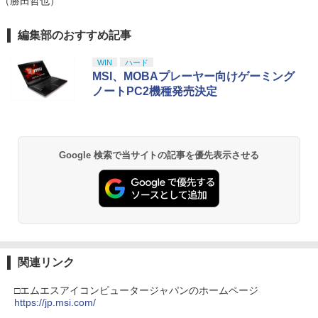
（勝田哲也）
ay】 [ 山崎たくみ ]
￥4,070
編集部のおすすめ記事
スプラトゥーン レイダース|オンライン
PlayStation 5 デジタル・エディション
【純正品】Xbox ワイヤレス コントロー
劇場版「鬼滅の刃」無限城編 第一章 猗
1
1
1
1
コード版
日本語専用 Console Language: Japan
ラー + USB-C® ケーブル
窩座再来 通常版 [Blu-ray]
ese only (CFI-2200B01)
WIN
ハード
￥5,832
￥8,300
￥3,982
MSI、MOBAプレーヤー向けゲーミング
￥55,000
Flow【Blu-ray】 [ ギンツ・ジルバロデ
ノートPC2機種発売決定
2
ィス ]
【純正品】Xbox ワイヤレス コントロー
￥4,316
2
スプラトゥーン レイダース -Switch2
劇場版「鬼滅の刃」無限城編 第一章 猗
Beast of Reincarnation -PS5 【特典】
ラー (ロボット ホワイト)
2
2
2
窩座再来 通常版 [DVD]
プロダクトコード 封入
Google 検索で当サイトの記事を優先表示させる
￥6,447
￥7,681
￥3,523
￥7,286
【楽天ブックス限定先着特典】「超かぐ
3
や姫！」通常版【Blu-ray】(アクリルコ
ースター) [ 夏吉ゆうこ ]
【純正品】Xbox ワイヤレス コントロー
3
ラー (カーボンブラック)
Nintendo Switch 2(日本語・国内専用)
【Amazon.co.jp限定】劇場版モノノ怪
【純正品】ディスクドライブ(CFI-ZDD1
3
3
￥6,800
3
第三章 蛇神 (Amazon.co.jp限定オリジ
J) PlayStation 5
￥8,020
ナル三方背収納ケース付きコレクション)
関連リンク
￥55,491
(オリジナル特典:オリジナル巾着＋メー
￥11,849
カー特典:【坤と離】二振りの剣、十翼よ
□エムエスアイコンピュータージャパンのホームページ
マシンロボ ぶっちぎりバトルハッカーズ
4
り来たる！スタジオ描き下ろしイラスト
https://jp.msi.com/
全31話BOXセット ブルーレイ【Blu-ra
【純正品】Xbox 充電式バッテリー + US
4
ボード付) [Blu-ray]
y】
B-C ケーブル