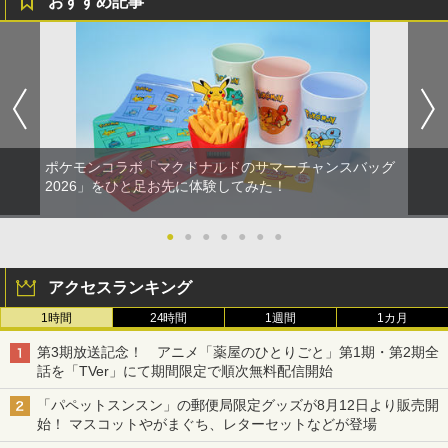
おすすめ記事
ポケモンコラボ「マクドナルドのサマーチャンスバッグ
2026」をひと足お先に体験してみた！
●
●
●
●
●
●
●
アクセスランキング
1時間
24時間
1週間
1カ月
第3期放送記念！ アニメ「薬屋のひとりごと」第1期・第2期全
話を「TVer」にて期間限定で順次無料配信開始
「パペットスンスン」の郵便局限定グッズが8月12日より販売開
始！ マスコットやがまぐち、レターセットなどが登場