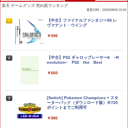
楽天 ゲームグッズ 売れ筋ランキング
更新日時：2026/08/09 16:00
【特典】進撃の巨人3 Switch2版(【早
【特典】BLUE REFLECTION Quartet:
【中古】ファイナルファンタジーXII レ
1
1
1
期購入封入特典】DLC)
少女たちのキセキ PS5版(【早期購入特
ヴァナント・ウイング
典】特別フォトフレーム「Quartet」)
￥8,518
￥596
￥6,342
【中古】PS2 ギャロップレーサー6 −R
2
ダービースタリオン2 【Switch2】 POT-
【特典】真・三國無双2 with 猛将伝 Re
2
2
evolution− PS2 the Best
P-AB73A
mastered PS5版(【早期購入封入特
典】「赤兎鐙『真・三國無双2』レトロ
￥660
スタイル」DLC)
￥8,582
￥6,358
[Switch] Pokemon Champions + スタ
3
任天堂 マリオカート ワールド【Switch
3
ーターパック（ダウンロード版）※720
2】 BEEPAAAAA [BEEPAAAAA]
【特典】ファイナルファンタジー レゾナ
ポイントまでご利用可
3
ンス PS5版(【初回封入特典】魔導船＆
￥8,960
かけだし騎士の応援パック・かけだし騎
￥980
士のスタートダッシュパック)