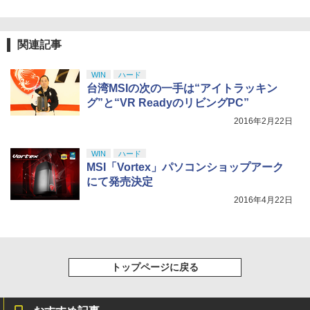
【純正品】DualSense ワイヤレスコン
ニンテンドープリペイド番号 9000円|オ
4
4
￥10,780
トローラー ミッドナイト ブラック(CFI-
￥7,300
ンラインコード版
￥2,618
ZCT2J01)
関連記事
￥9,000
￥10,737
劇場版「鬼滅の刃」無限城編 第一章 猗
4
劇場版「鬼滅の刃」無限城編 第一章 猗
5
WIN
ハード
窩座再来 完全生産限定版 [Blu-ray]
窩座再来(完全生産限定版)【Blu-ray】 [
【国内正規品】Thrustmaster スラスト
5
台湾MSIの次の一手は“アイトラッキン
吾峠呼世晴 ]
マスター TH8S シフター - PC、PS4、P
ニンテンドープリペイド番号 5000円|オ
5
グ”と“VR ReadyのリビングPC”
￥8,698
【純正品】DualSense ワイヤレスコン
S5、PS5 Pro、Xbox One、Xbox Serie
ンラインコード版
5
トローラー(CFI-ZCT2J)
s X|S 対応の高精度 H パターン シフター
2016年2月22日
￥8,690
￥5,000
￥10,737
￥14,141
WIN
ハード
『映画 ラブライブ！蓮ノ空女学院スクー
MSI「Vortex」パソコンショップアーク
5
ルアイドルクラブ Bloom Garden Part
にて発売決定
y』Blu-ray（特装限定版）
2016年4月22日
￥8,589
トップページに戻る