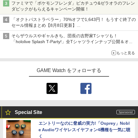
ファミマで「ポケモンフレンダ」ピカチュウ&ゼラオラのフレン
ダピックがもらえるキャンペーン開催！
「オクトパストラベラー」70%オフで1,643円！ もうすぐ終了の
セール情報まとめ【8月8日更新】
ニンテンドーeショップでは「大神 絶景版」が67%オフで990円
そらザウルスやギャルきち、団長の吉野家Tシャツも！
「hololive Splash T-Party!」全Tシャツラインナップ公開＆オン
ライン販売開始
もっと見る
GAME Watch をフォローする
Special Site
エントリーなのに脅威の実力!「Osprey」Nobl
e Audioワイヤレスイヤフォン4機種を一気に聴
く