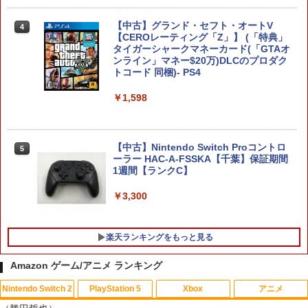
￥6,526
【中古】グランド・セフト・オートV
4
任天堂 【Switch2】マリオカート ワール
4
【CEROレーティング「Z」】 (「特典」
ド [BEE-P-AAAAA NSW2 マリオカ-ト
タイガーシャークマネーカード(「GTAオ
ワ-ルド]
サドン ストライク 5 デラックスエディシ
ンライン」マネー$20万)DLCのプロダク
4
ョン
トコード 同梱)- PS4
￥8,970
￥6,628
￥1,598
Nintendo Switch 2 オールインボックス
5
【中古】Nintendo Switch Proコントロ
5
￥9,073
【特典】ドラゴンクエストモンスターズ
5
ーラー HAC-A-FSSKA【千葉】保証期間
4 枯れ木の国のビアンカ・フローラ P
1週間【ランクC】
S5版(【早期購入封入特典】冒険スター
トダッシュセット)
￥3,300
￥7,199
楽天ランキングをもっと見る
Amazon ゲーム/アニメ ランキング
Nintendo Switch 2
PlayStation 5
Xbox
アニメ
マクロスプラス MOVIE EDITION【Blu-r
1