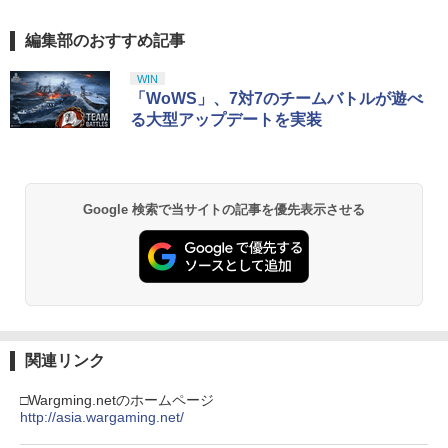
緑・黒・白) レトロゲーム 雑貨 [ 新品 ]
風呂ポスター(A4サイズ)) [ クリス・サン
ダース ]
編集部のおすすめ記事
スプラトゥーン レイダース|オンライン
PlayStation 5 デジタル・エディション
【純正品】Xbox ワイヤレス コントロー
劇場版「鬼滅の刃」無限城編 第一章 猗
1
1
1
1
￥480
コード版
日本語専用 Console Language: Japan
ラー + USB-C® ケーブル
窩座再来 通常版 [Blu-ray]
￥1,336
ese only (CFI-2200B01)
WIN
￥5,832
￥8,300
￥3,982
「WoWS」、7対7のチームバトルが遊べ
￥55,000
る大型アップデートを実装
指サック スマホゲーム 音げー 手汗対策
2
ゆびさっく 超高感度 指カバー 操作性ア
【中古】インサイド・ヘッド MovieNEX
2
ップ タッチ感 通気性/伸縮性/快適性/耐摩
BD+DVDセット 【ブルーレイ】／エイミ
【純正品】Xbox ワイヤレス コントロー
耗性/洗濯可能 ゲーム体験 スマホ/タブレ
ー・ポーラーブルーレイ／海外アニメ・
2
スプラトゥーン レイダース -Switch2
劇場版「鬼滅の刃」無限城編 第一章 猗
Beast of Reincarnation -PS5 【特典】
ラー (ロボット ホワイト)
2
2
ット 全機種対応 反応早い 指スリーブ 超
定番スタジオ
2
窩座再来 通常版 [DVD]
プロダクトコード 封入
薄銀繊維・4個セット
Google 検索で当サイトの記事を優先表示させる
￥6,447
￥7,681
￥1,771
￥3,523
￥7,286
￥528
【純正品】Xbox ワイヤレス コントロー
劇場版 名探偵コナン ベイカー街(ストリ
3
3
ラー (カーボンブラック)
【中古】リディー&スールのアトリエ ~
ート)の亡霊/アニメーション[Blu-ray]
3
Nintendo Switch 2(日本語・国内専用)
【Amazon.co.jp限定】劇場版モノノ怪
【純正品】ディスクドライブ(CFI-ZDD1
3
3
3
不思議な絵画の錬金術士~ (初回封入特典
【返品種別A】
第三章 蛇神 (Amazon.co.jp限定オリジ
J) PlayStation 5
(マリー&エリーなりきりコスチュームDL
￥8,020
ナル三方背収納ケース付きコレクション)
関連リンク
￥55,491
C) 同梱)
￥2,838
(オリジナル特典:オリジナル巾着＋メー
￥11,849
カー特典:【坤と離】二振りの剣、十翼よ
□Wargming.netのホームページ
￥770
り来たる！スタジオ描き下ろしイラスト
http://asia.wargaming.net/
【純正品】Xbox 充電式バッテリー + US
4
ボード付) [Blu-ray]
B-C ケーブル
【中古】 うる星やつら2 ビューティフ
4