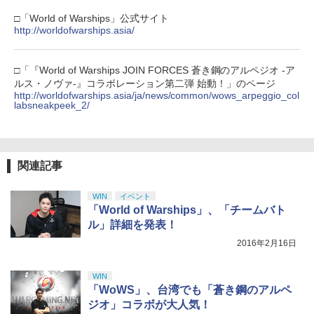
【純正品】DualSense ワイヤレスコン
ニンテンドープリペイド番号 9000円|オ
4
ル・ドリーマー デジタルリマスター版 B
4
￥10,780
トローラー ミッドナイト ブラック(CFI-
ンラインコード版
送料無料【液晶 ミニ ゲーム機 キー
lu-ray / 東宝 [Blu-ray]【ネコポス発送】
□「World of Warships」公式サイト
￥2,618
4
ZCT2J01)
ホルダー ROCKET 6cm】おもしろ雑
http://worldofwarships.asia/
貨 ゲームウォッチ 景品 粗品 携
￥9,000
￥3,870
￥10,737
帯 GAME 暇つぶし ミニゲーム 携
劇場版「鬼滅の刃」無限城編 第一章 猗
4
帯 ポータブル ボケ防止 ボタン電
□「『World of Warships JOIN FORCES 蒼き鋼のアルペジオ ‐ア
窩座再来 完全生産限定版 [Blu-ray]
池 携帯ゲーム 平成レトロ レトロ
【国内正規品】Thrustmaster スラスト
5
ルス・ノヴァ‐』コラボレーション第二弾 始動！」のページ
テトリス ブロックくずし シューティ
マスター TH8S シフター - PC、PS4、P
ニンテンドープリペイド番号 5000円|オ
パプリカ【Blu-ray】 [ 筒井康隆 ]
http://worldofwarships.asia/ja/news/common/wows_arpeggio_col
5
5
￥8,698
ング ゲーム
【純正品】DualSense ワイヤレスコン
S5、PS5 Pro、Xbox One、Xbox Serie
labsneakpeek_2/
ンラインコード版
5
トローラー(CFI-ZCT2J)
s X|S 対応の高精度 H パターン シフター
￥3,954
￥980
￥5,000
￥10,737
￥14,141
『映画 ラブライブ！蓮ノ空女学院スクー
5
関連記事
ルアイドルクラブ Bloom Garden Part
【セット商品】Minecraft ぷっくりっ
5
y』Blu-ray（特装限定版）
たいシール ウーパールーパー + Minecr
WIN
イベント
aft ぷっくりったいシール 集合
「World of Warships」、「チームバト
￥8,589
ル」詳細を発表！
￥1,210
2016年2月16日
WIN
「WoWS」、台湾でも「蒼き鋼のアルペ
ジオ」コラボが大人気！