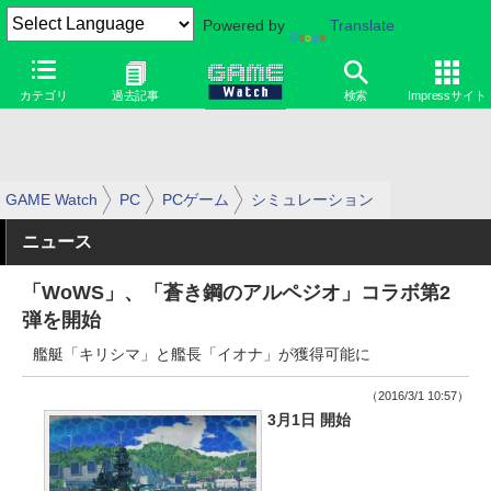
Powered by
Translate
カテゴリ
過去記事
検索
Impressサイト
GAME Watch
PC
PCゲーム
シミュレーション
ニュース
「WoWS」、「蒼き鋼のアルペジオ」コラボ第2
弾を開始
艦艇「キリシマ」と艦長「イオナ」が獲得可能に
（2016/3/1 10:57）
3月1日 開始