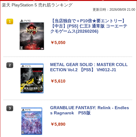
楽天 PlayStation 5 売れ筋ランキング
更新日時：2026/08/09 21:00
KINGDOM HEARTS Collection [I~III]
【当店独自で＋P10倍★要エントリー】
1
1
【Switch2】 POT-P-ABU8A
【中古】[PS5] 仁王3 通常版 コーエーテ
クモゲームス(20260206)
￥9,900
￥5,050
【特典】KINGDOM HEARTS Collectio
METAL GEAR SOLID : MASTER COLL
2
2
n [I~III] Switch2版(【Switch2版購入封
ECTION Vol.2 【PS5】 VH012-J1
入特典】キーブレード「LONG NIGHT
(ロングナイト)」)
￥5,610
￥9,900
GRANBLUE FANTASY: Relink - Endles
3
任天堂 【Switch2】Joy-Con 2 (L) ライ
s Ragnarok PS5版
3
トパープル/(R) ライトグリーン [BEE-A-
JABAB NSW2 ジョイコン2 パ-プルグリ-
￥5,890
ン]