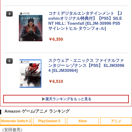
￥9,980
コナミデジタルエンタテインメント 【J
4
oshinオリジナル特典付】【PS5】SILE
NT HILL: Townfall [ELJM-30996 PS5
【ダイヤ・プラチナ会員様限定！エント
4
サイレントヒル タウンフォ-ル]
リーでポイント10倍！】【新品】任天堂
Nintendo Switch 2 Proコントローラー
BEE-A-FSSKA
￥6,350
￥10,700
スクウェア・エニックス ファイナルファ
5
ンタジー レゾナンス【PS5】 ELJM3096
4 [ELJM30964]
＼マラソンは特別価格／2026年版 GuliK
5
it TT Max コントローラー TMR switch2
スイッチ2 コントローラー Hyperlink2 B
￥6,510
luetooth 無線 有線 128マクロ マクロル
ープ Switch 2 スリープ解除 ワイヤレス
1000Hz 連射 PC Android ios 対応 ゲー
楽天ランキングをもっと見る
ムパッド 競技用 TTMax 送料無料
Amazon ゲーム/アニメ ランキング
￥11,500
Nintendo Switch 2
PlayStation 5
Xbox
アニメ
レトロミニゲームキーホルダー 単品販売
【特典】野生の島のロズ スペシャル・プ
1
1
（安田俊亮）
※色指定可 カラー全6種 (赤・青・黄・
ライス【Blu-ray】(パウ・パトロールお