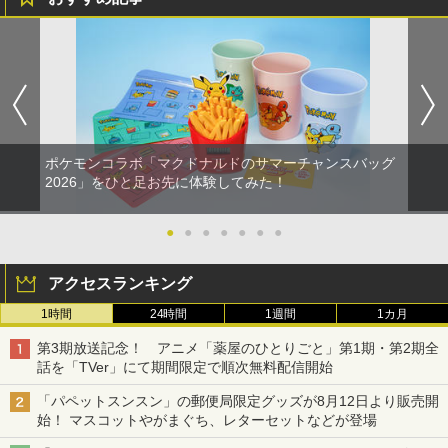
ポケモンコラボ「マクドナルドのサマーチャンスバッグ
2026」をひと足お先に体験してみた！
●
●
●
●
●
●
●
アクセスランキング
1時間
24時間
1週間
1カ月
第3期放送記念！ アニメ「薬屋のひとりごと」第1期・第2期全
話を「TVer」にて期間限定で順次無料配信開始
「パペットスンスン」の郵便局限定グッズが8月12日より販売開
始！ マスコットやがまぐち、レターセットなどが登場