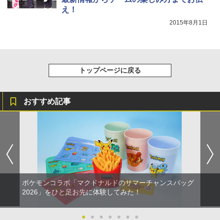
え！
2015年8月1日
トップページに戻る
おすすめ記事
ポケモンコラボ「マクドナルドのサマーチャンスバッグ
2026」をひと足お先に体験してみた！
●
●
●
●
●
●
●