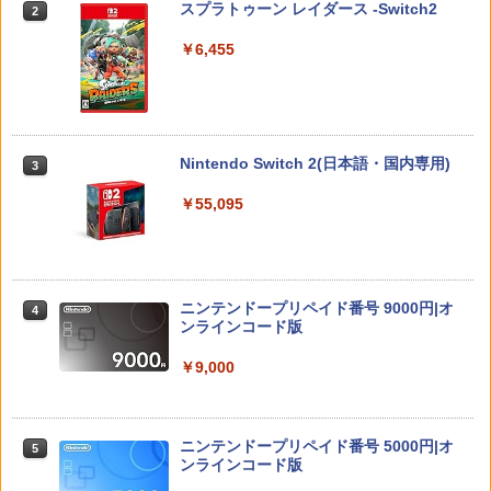
スプラトゥーン レイダース -Switch2
2
段階高さ調節 profreek PS4 PS5 ninten
￥6,580
do switchプロコン対応【定形外郵便の
￥6,455
み送料無料】しまリス堂※箱壊れによる
返品交換はお受けできません
モンスターボールケース ポケモンgo Plu
3
JUNK WORLD(通常版)【Blu-ray】 [ 松
3
任天堂 【Switch2】スプラトゥーン レイ
s 多機能保護ケース プラス用ケース 保護
3
￥2,490
岡草子 ]
ダース [BEE-P-AADLA NSW2 スプラト
ケース 収納ボック スポークボール用ポ
ゥ-ン レイダ-ス]
ータブルケース
￥5,271
Nintendo Switch 2(日本語・国内専用)
3
￥6,740
￥1,680
ソニー・インタラクティブエンタテイン
3
￥55,095
メント スティックモジュール（DualSen
se Edge(TM) ワイヤレスコントローラー
用） [CFI-ZSM1G PS5 デュアルセンス
銀河特急 ミルキー☆サブウェイ(特装限
4
【08/11発売★予約】[メール便OK]【新
【全品ポイント10倍！要エントリー】
4
4
エッジ スティックモジュール]
定版)【Blu-ray】 [ 寺澤百花 ]
品】【NS2】The Elder Scrolls IV: Obli
【期間限定セール】HORI HORI HORIド
vion Remastered - Deluxe Edition[予
ラゴンクエストホリパッドforWindows
￥2,679
￥7,480
ニンテンドープリペイド番号 9000円|オ
約品]
PC【中古】
4
ンラインコード版
￥6,810
￥5,420
￥9,000
即納 PS5対応バッグ PS5対応リュック P
4
舞台「KING OF PRISM-Your Endless C
layStation5対応収納バック PS5対応収
5
all-み～んなきらめけ！キンプリ☆ツア
納 Playstation5＆PS5 Digital Edition f
【ダイヤ・プラチナ会員様限定！エント
[Switch] Nintendo Switch Online + 追
5
5
ーズ」【Blu-ray】 [ 田村升吾 ]
or DualsenseControllerと互換性があり
ニンテンドープリペイド番号 5000円|オ
リーでポイント10倍！】【メール便発
加パック個人プラン12か月（365日間）
5
ます 保護ケース キャリーバッグ 大容量
ンラインコード版
送】【新品】任天堂 Nintendo Switch 2
利用券 （ダウンロード版） ※1,000ポ
PS5 ケース 肩掛け 持ち運び 防塵 防水
￥8,800
ゲームソフト スプラトゥーン レイダー
イントまでご利用可