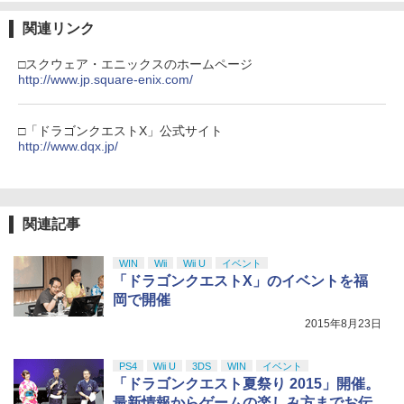
3
窩座再来 完全生産限定版 [Blu-ray]
J) PlayStation 5
ルコード 【旧 Xbox ギフトカード】 [オ
関連リンク
ンラインコード]
￥8,698
￥11,849
￥1,000
□スクウェア・エニックスのホームページ
http://www.jp.square-enix.com/
【純正品】DualSense ワイヤレスコン
4
『映画 ラブライブ！蓮ノ空女学院スクー
4
トローラー ミッドナイト ブラック(CFI-
【純正品】Xbox ワイヤレス コントロー
□「ドラゴンクエストX」公式サイト
4
ルアイドルクラブ Bloom Garden Part
ZCT2J01)
ラー + USB-C® ケーブル
http://www.dqx.jp/
y』Blu-ray（特装限定版）
￥10,737
￥8,300
￥8,589
関連記事
【純正品】DualSense ワイヤレスコン
Xbox プリペイドカード 5,000円 デジタ
5
5
劇場版「鬼滅の刃」無限城編 第一章 猗
5
トローラー(CFI-ZCT2J)
ルコード 【旧 Xbox ギフトカード】 [オ
WIN
Wii
Wii U
イベント
窩座再来 完全生産限定版 [DVD]
ンラインコード]
「ドラゴンクエストX」のイベントを福
￥10,737
岡で開催
￥7,828
￥5,000
2015年8月23日
PS4
Wii U
3DS
WIN
イベント
「ドラゴンクエスト夏祭り 2015」開催。
最新情報からゲームの楽しみ方までお伝