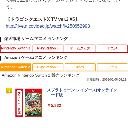
う。
【ドラゴンクエストX TV ver.3 #5】
http://live.nicovideo.jp/watch/lv250652998
楽天市場 ゲーム/アニメ ランキング
Nintendo Switch 2
PlayStation 5
ゲームグッズ
アニメ
Amazon ゲーム/アニメ ランキング
Nintendo Switch 2
PlayStation 5
Xbox
アニメ
[Switch 2] スプラトゥーン レイダース
【SONYライセンス商品】DualSense?
NewスーパーマリオブラザーズWii ノコ
【中古】ズートピア MovieNEX [DVDの
1
1
1
1
Amazon Nintendo Switch 2 販売ランキング
（ダウンロード版）※4,800ポイントま
ワイヤレスコントローラー専用 充電USB
ノコエアホッケー
み]
更新日時：2026/08/06 06:12
でご利用可 ■
ケーブル for PlayStationR5 3mロング
ケ
￥1,218
￥2,980
スプラトゥーン レイダース|オンライン
1
￥6,480
コード版
￥1,753
￥5,832
【中古】レイトン ミステリージャーニー
2
【中古】【未使用品】ズートピア2 [DVD
【店内全品P10倍 8/4〜要エントリー】
カトリーエイルと大富豪の陰謀DX - Swit
2
2
のみ]
【中古】[Switch2] ぽこ あ ポケモン(20
SALE プロフリーク チーキー フリーク2
ch
2
260305)
限定クリアカラー PRO FREAK Cheeky
モデル V2 PS5 PS4 NS pro凹型 FPS 無
￥3,480
￥2,409