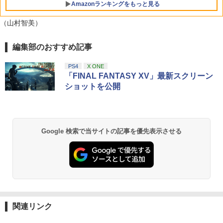
Amazonランキングをもっと見る
（山村智美）
編集部のおすすめ記事
【純正品】Xbox ワイヤレス コントロー
【Amazon.co.jp限定】劇場版モノノ怪
1
1
ラー + USB-C® ケーブル
第三章 蛇神 (Amazon.co.jp限定オリジ
ナル三方背収納ケース付きコレクション)
PS4
X ONE
(オリジナル特典:オリジナル巾着＋メー
￥8,300
「FINAL FANTASY XV」最新スクリーン
カー特典:【坤と離】二振りの剣、十翼よ
ショットを公開
り来たる！スタジオ描き下ろしイラスト
ボード付) [Blu-ray]
Xbox プリペイドカード 5,000円 デジタ
2
￥10,780
ルコード 【旧 Xbox ギフトカード】 [オ
ンラインコード]
Google 検索で当サイトの記事を優先表示させる
￥5,000
劇場版「鬼滅の刃」無限城編 第一章 猗
2
窩座再来 通常版 [Blu-ray]
￥3,964
【純正品】Xbox ワイヤレス コントロー
3
ラー (ロボット ホワイト)
関連リンク
￥7,681