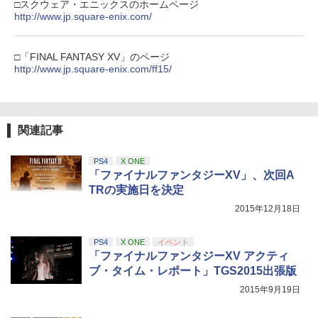
劇場版「鬼滅の刃」無限城編 第一章 猗
3
□スクウェア・エニックスのホームページ
窩座再来 通常版 [DVD]
http://www.jp.square-enix.com/
【純正品】Xbox 充電式バッテリー + US
4
￥3,523
B-C ケーブル
□「FINAL FANTASY XV」のページ
http://www.jp.square-enix.com/ff15/
￥2,618
劇場版「鬼滅の刃」無限城編 第一章 猗
4
窩座再来 完全生産限定版 [Blu-ray]
関連記事
【純正品】Xbox ワイヤレス コントロー
5
￥8,698
ラー (カーボンブラック)
PS4
X ONE
￥8,020
「ファイナルファンタジーXV」、次回A
TRの実施日を決定
【Amazon.co.jp限定】劇場版モノノ怪
5
2015年12月18日
第三章 蛇神 (オリジナル特典:オリジナル
巾着＋メーカー特典:【坤と離】二振りの
剣、十翼より来たる！スタジオ描き下ろ
PS4
X ONE
イベント
しイラストボード付) [Blu-ray]
「ファイナルファンタジーXV アクティ
ブ・タイム・レポート」TGS2015出張版
￥9,900
2015年9月19日