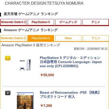
CHARACTER DESIGN:TETSUYA NOMURA
楽天市場 ゲーム/アニメ ランキング
Nintendo Switch 2
PlayStation 5
ゲームグッズ
アニメ
Amazon ゲーム/アニメ ランキング
Nintendo Switch 2
PlayStation 5
Xbox
アニメ
[メール便OK]【新品】【NS2H】ゲーム
[メール便OK]【新品】【PS5】MotoGP
【中古】 この世界の片隅に ブックレッ
1
1
1
Amazon PlayStation 5 販売ランキング
用アナログスティックカバー リラック
24［PS5版］[在庫品]
ト付 / 片渕須直 / バンダイビジュアル [Bl
更新日時：2026/08/07 00:12
マ すやすやリラックマ[在庫品]
u-ray]【メール便送料無料】【最短翌日
配達対応】
￥920
スプラトゥーン レイダース|オンライン
PlayStation 5 デジタル・エディション
1
1
￥750
コード版
日本語専用 Console Language: Japan
￥1,243
ese only (CFI-2200B01)
￥5,832
￥55,000
PS5 縦置きスタンド PlayStation5 / PS5
[メール便OK]【新品】【NS2H】ゲーム
2
2
Slim / PS5 Pro 用 縦置き スタンド 円形
用アナログスティックカバー リラック
【BLU-R】超かぐや姫！ Blu-ray通常版
2
安定感UP ブラック ブルー シルバー グ
マ すやすやコリラックマ[在庫品]
レー ゲームアクセサリー ◇ALW-P5216
￥5,780
スプラトゥーン レイダース -Switch2
【メール便】 | プレーステーション プレ
Beast of Reincarnation -PS5 【特典】
2
2
￥750
イステーション プレステ プレステ5 プレ
プロダクトコード 封入
イステーション5 スタンド 収納
￥6,455
￥7,286