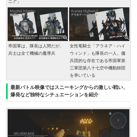
ニア」
帝国軍は、隊長は人間だが、
女性竜騎士「アラネア・ハイ
兵士は全て機械の魔導兵
ウィンド」も隊長の一人。傭
兵団的な存在である帝国軍第
三軍団第八十七空中機動師団
を率いている
最新バトル映像ではスニーキングからの激しい戦い、
爆発など独特なシチュエーションを紹介