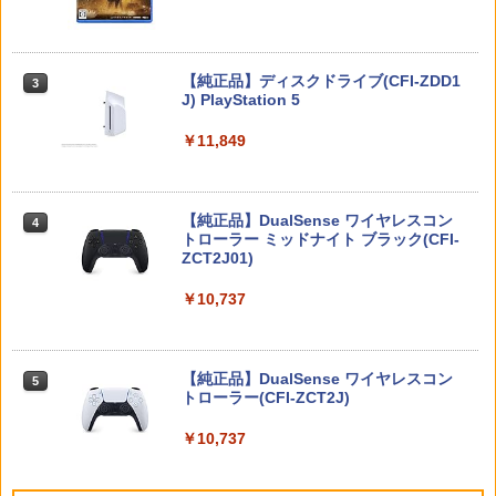
￥1,380
[メール便OK]【新品】【NS2H】ゲーム
3
「多聞くん今どっち!?」3【Blu-ray】 [
用アナログスティックカバー リラック
3
師走ゆき ]
マ/キイロイトリ[在庫品]
Nintendo Switch 2(日本語・国内専用)
【純正品】ディスクドライブ(CFI-ZDD1
3
【K&SGAMER】2way PSポータル 専用
3
￥8,044
3
￥750
J) PlayStation 5
セミハードカバー 滑り止めグリップ PS5
￥55,603
リモートプレイヤー 衝撃吸収 保護カバ
ー g-019
￥11,849
[メール便OK]【新品】【NS2H】ゲーム
4
￥2,480
『映画 ラブライブ！蓮ノ空女学院スクー
4
用アナログスティックカバー コリラッ
ルアイドルクラブ Bloom Garden Part
クマ/チャイロイコグマ[在庫品]
y』(特装限定版)【Blu-ray】 [ 矢立肇 ]
【純正品】DualSense ワイヤレスコン
ニンテンドープリペイド番号 9000円|オ
4
4
トローラー ミッドナイト ブラック(CFI-
ンラインコード版
￥750
ZCT2J01)
【特典】冒険家エリオットの千年物語 P
￥8,580
4
S5版(【早期購入封入特典】エリオット
￥9,000
旅立ちパック)
￥10,737
【任天堂ライセンス商品】SWITCH2用
5
￥5,236
【楽天ブックス限定連動購入特典+楽天
5
キャラクターEVAポーチ for ニンテンド
ブックス限定先着特典+他】ゴールデン
ニンテンドープリペイド番号 5000円|オ
ーSWITCH2『リラックマ(コリラックマ
5
カムイ 第十五巻(初回限定版)【Blu-ra
【純正品】DualSense ワイヤレスコン
ンラインコード版
5
のこあくま気分)』
y】(キャラファインボード+キャスト複
トローラー(CFI-ZCT2J)
製サイン入り複製原画セット+原作者・
Farming Simulator 25 【PS5】 ELJM-3
5
￥5,000
￥3,938
野田サトル描き下ろし最終章OP／ED絵
0524
￥10,737
コンテ+他) [ 野田サトル ]
￥5,430
￥10,780