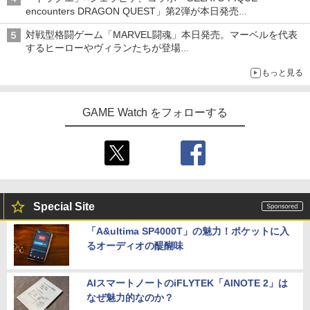
encounters DRAGON QUEST」第2弾が本日発売
アイスカップに入ったスライムやわたぼう、ベビーサタンなどが
対戦型格闘ゲーム「MARVEL闘魂」本日発売。マーベルを代表
オリジナルアートで登場
するヒーローやヴィランたちが登場
「GUILTY GEAR」などの格ゲーを手掛けるアークシステムワー
もっと見る
クスが開発
GAME Watch をフォローする
Special Site
「A&ultima SP4000T」の魅力！ポケットに入
るオーディオの醍醐味
AIスマートノートのiFLYTEK「AINOTE 2」は
なぜ魅力的なのか？