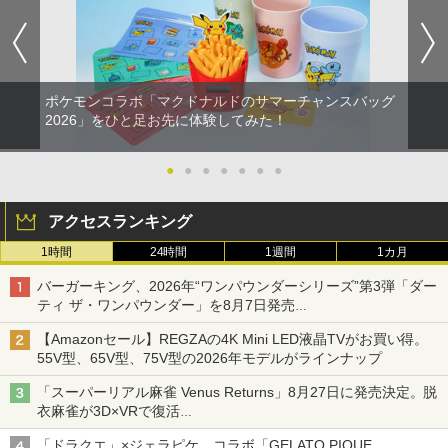
ポケモンコラボ「マクドナルドのサマーチャンスバッグ
2026」をひと足お先に体験してみた！
●
●
●
●
●
●
●
アクセスランキング
1時間
24時間
1週間
1カ月
バーガーキング、2026年“ワンパウンダーシリーズ”第3弾「ダー
ティ ザ・ワンパウンダー」を8月7日発売
「特製ガーリックマヨソース」を使用した超大型チーズバーガー
【Amazonセール】REGZAの4K Mini LED液晶TVがお買い得。
55V型、65V型、75V型の2026年モデルがラインナップ
「スーパーリアル麻雀 Venus Returns」8月27日に発売決定。脱
衣麻雀が3D×VRで復活
発売から2週間は20%オフになるセールが実施
「ドラクエ」×ジェラピケ、コラボ「GELATO PIQUE