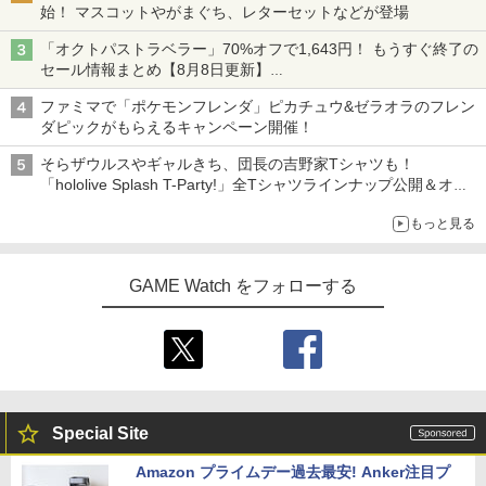
始！ マスコットやがまぐち、レターセットなどが登場
「オクトパストラベラー」70%オフで1,643円！ もうすぐ終了の
セール情報まとめ【8月8日更新】
ニンテンドーeショップでは「大神 絶景版」が67%オフで990円
ファミマで「ポケモンフレンダ」ピカチュウ&ゼラオラのフレン
ダピックがもらえるキャンペーン開催！
そらザウルスやギャルきち、団長の吉野家Tシャツも！
「hololive Splash T-Party!」全Tシャツラインナップ公開＆オン
ライン販売開始
もっと見る
GAME Watch をフォローする
Special Site
Amazon プライムデー過去最安! Anker注目プ