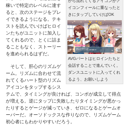
から流れてくるアイコンがア
稼いで特定のレベルに達す
イコンフィールに重なったと
ると、次のステージをプレ
きにタップしていけばOK
イできるようになる。テキ
ストを読んでいけばヒロイ
ンたちがユニットに加入し
てくれるので、とくに詰ま
ることもなく、ストーリー
を進められるはずだ。
AVGパートはヒロインたちと
会話することで進んでいく。
そして、肝心のリズムゲ
ダンスユニットに入ってくれ
ーム。リズムに合わせて流
るよう、お願いしよう
れてくるハート型のリズム
アイコンをタップするシス
テムで、タイミングが良ければ、コンボが成立して得点
が増える。逆にタップに失敗したりタイミングが悪かっ
たりするとゲージが減っていき、ゼロになるとゲームオ
ーバーだ。オーソドックスな作りなので、リズムゲーム
初心者にもわかりやすいだろう。