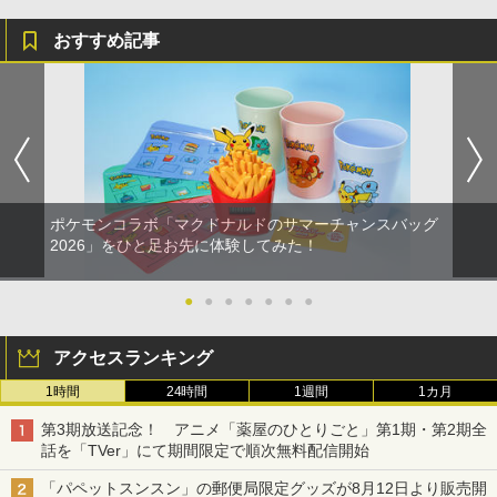
おすすめ記事
ポケモンコラボ「マクドナルドのサマーチャンスバッグ
2026」をひと足お先に体験してみた！
●
●
●
●
●
●
●
アクセスランキング
1時間
24時間
1週間
1カ月
第3期放送記念！ アニメ「薬屋のひとりごと」第1期・第2期全
話を「TVer」にて期間限定で順次無料配信開始
「パペットスンスン」の郵便局限定グッズが8月12日より販売開