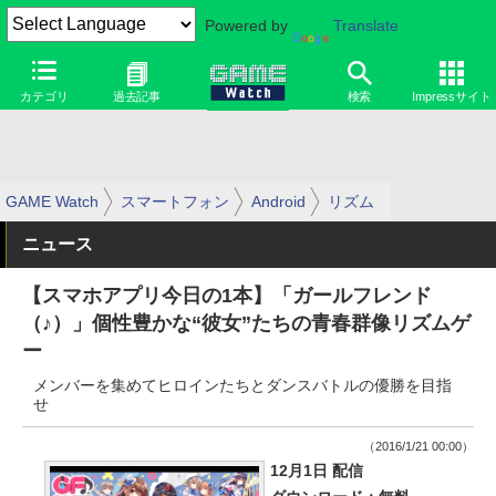
Powered by
Translate
カテゴリ
過去記事
検索
Impressサイト
GAME Watch
スマートフォン
Android
リズム
ニュース
【スマホアプリ今日の1本】「ガールフレンド
（♪）」個性豊かな“彼女”たちの青春群像リズムゲ
ー
メンバーを集めてヒロインたちとダンスバトルの優勝を目指
せ
（2016/1/21 00:00）
12月1日 配信