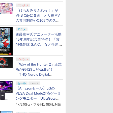
エンタメ
「けもみみりふれっ！」が
VHS Cityに参画！オリ曲MV
の共同制作やC108でのスペ
シャルコラボ広告を掲出
アニメ
後藤隆幸氏アニメーター活動
45年周年記念展開催！ 「攻
殻機動隊 S.A.C.」など生原
画、総作画監督修正が展示
7
7
7
7
8
8
8
8
9
9
9
9
10
10
10
10
イベント
「Way of the Hunter 2」正式
版が9月29日発売決定！
「THQ Nordic Digital
Showcase 2026」まとめ
セール
ハード
/01発売日
itch2 専
ク -
※数量限定お一人様1点
PS5 スタンド PS5壁掛
【中古美品】 桃太郎電
ヒプノシスマイク -
Nintendo Switch 2
【当店独自で＋P10倍
【中古】Nintendo
劇場版 魔法少女まど
Switch2 保護フィルム
【楽天ブックス限定特
レトロフリーク レッド
THE IDOLM@STER
【顧客満足度
セガ 黒神
Elgato G
劇場版「Fat
【Amazonセール】LGの
】【新
ink -
 ドック
Battle-
限り【新品】Nintendo
けスタンド コントロー
鉄2 あなたの町も きっ
Division Rap Battle-
Proコントローラー
★要エントリー】【中
Switch スプラトゥーン
か☆マギカ [前編] 始ま
スイッチ2 保護フィル
典+特典】METAL
×ホワイト ( レトロゲー
SHINY COLORS 6.5th
Switch2
[PS5][
CAPTURE
night [Hea
VESA Dual Mode対応ゲーミ
ゼノブレ
gnarok
わりに
inal
Switch 2 Proコントロ
ラー ヘッドフォン 収納
とある 東日本編+西日
11th LIVE ≪Final
古】[PS5] Ghost of
2セット
りの物語／[後編] 永遠
ム switch2 フィルム
GEAR SOLID :
ム互換機 )（ コントロ
Anniversary LIVE
Switch2/
R-LOGI
ムキャプチ
II.lost bu
ングモニター「UltraGear
￥9,980
do
HDMI フル
 Bros!!!
ーラー ※この商品はお
ホルダー
本編 Switch[CERO区
D.R.B≫ Fling Posse
Yotei(ゴースト・オ
の物語 【通常版】
Switch2 ガラスフィル
MASTER
ーラーアダプターセッ
“Chapter 283"
デル/Switc
ト USB
生産限定版)
￥9,980
￥6,253
￥5,780
￥7,109
￥6,580
￥14,757
￥7,920
￥1,000
￥6,600
￥25,300
￥7,999
￥2,880
￥6,847
￥37,980
￥8,360
27G850A-B」がお買い得！
4K/240Hz・フルHD/480Hz対応
ition★浅
応 USBポ
一人様、一世帯一度限
分_A / 全年齢対象商品]
＆ 麻天狼【Blu-ray】 [
ブ・ヨウテイ) 通常版
【Blu-ray】 [ 悠木碧 ]
ム スイッチ2 フィルム
COLLECTION Vol.2
ト ）CY-RF-RW HDMI
DAY2【Blu-ray】 [ シ
lite/Swi
ド HDMI 2
ray】 [ 杉
ジナル特
LANポート
ray】 [
りとさせていただきま
029-260805-sm-02-
(V.A.) ]
SIE(20251002)
ガイド 貼り付け キッ
PS5版(2連アクリルキ
出力 どこでもセーブ
ャイニーカラーズ ]
テルに対応
パススルー 