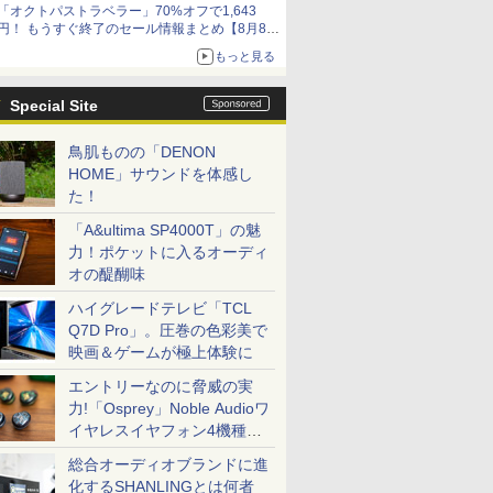
「オクトパストラベラー」70%オフで1,643
円！ もうすぐ終了のセール情報まとめ【8月8日
更新】
もっと見る
ニンテンドーeショップでは「大神 絶景版」が
67%オフで990円
Special Site
鳥肌ものの「DENON
HOME」サウンドを体感し
た！
「A&ultima SP4000T」の魅
力！ポケットに入るオーディ
オの醍醐味
ハイグレードテレビ「TCL
Q7D Pro」。圧巻の色彩美で
映画＆ゲームが極上体験に
エントリーなのに脅威の実
力!「Osprey」Noble Audioワ
イヤレスイヤフォン4機種を
一気に聴く
総合オーディオブランドに進
化するSHANLINGとは何者