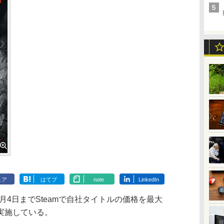
ェア
はてブ
note
LinkedIn
1月4日までSteamで自社タイトルの価格を最大
を実施している。