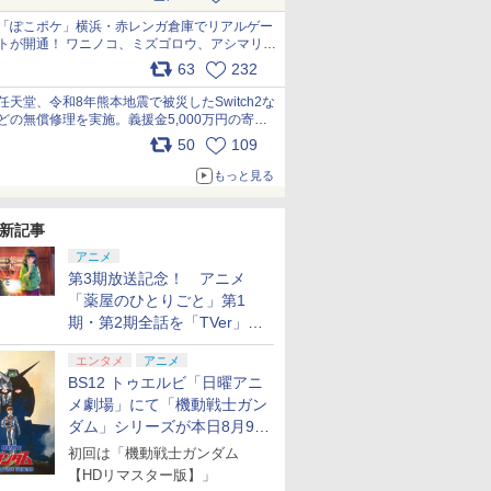
pic.x.com/81MuXGahVM
「ぽこポケ」横浜・赤レンガ倉庫でリアルゲー
トが開通！ ワニノコ、ミズゴロウ、アシマリ登
場シーンをレポート pic.x.com/LDgEByVl6D
63
232
任天堂、令和8年熊本地震で被災したSwitch2な
どの無償修理を実施。義援金5,000万円の寄付
も発表 pic.x.com/BAYsMfUfUC
50
109
もっと見る
新記事
アニメ
第3期放送記念！ アニメ
「薬屋のひとりごと」第1
期・第2期全話を「TVer」に
て期間限定で順次無料配信開
エンタメ
アニメ
始
BS12 トゥエルビ「日曜アニ
メ劇場」にて「機動戦士ガン
ダム」シリーズが本日8月9日
から8週連続で放送
初回は「機動戦士ガンダム
【HDリマスター版】」