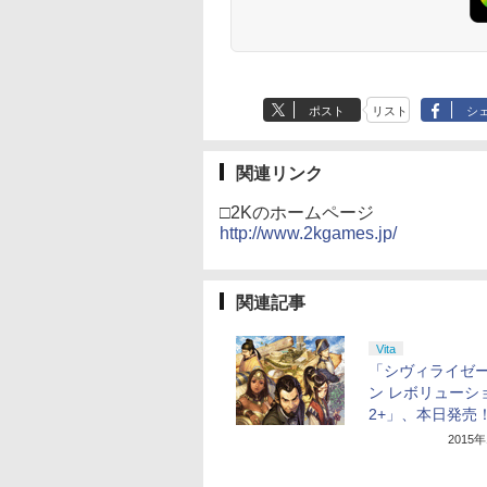
ター付 ) ( 購入特典：
アニメ描き下ろしイラ
スト使用キャラファン
マット付 ) [Blu-ray]
ポスト
リスト
シ
関連リンク
□2Kのホームページ
http://www.2kgames.jp/
関連記事
Vita
「シヴィライゼ
ン レボリューシ
2+」、本日発売
2015