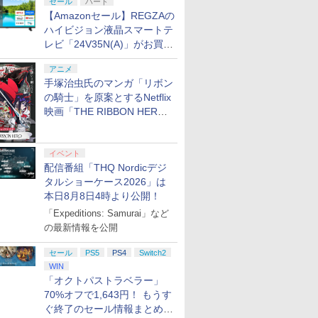
アクリルス
17889【メ
す。同月出荷履歴のあ
otoh 万代Net店
ト カバー Switch 2 本
ーホルダー+【早期購
互換機種 FC SFC
防水 防塵 
最高240 
セール
ハード
る方はキャンセルとな
体 アクセサリー
入封入特典】DLCチラ
SNES GB GBC GBA
運び便利 
グ 10GBH9
【Amazonセール】REGZAの
ります旨ご了承下さ
Nintendo Switch2 ケ
シ)
MD GEN PCE TG-16
ンド/コン
ハイビジョン液晶スマートテ
い。
ース 可 透明 ブルーラ
PCE SG
カード/ド
レビ「24V35N(A)」がお買い
イト カット 99％
可能 カバ
得！
FIRME
クス
アニメ
手塚治虫氏のマンガ「リボン
の騎士」を原案とするNetflix
7
7
7
7
8
8
8
8
9
9
9
9
10
10
10
10
映画「THE RIBBON HERO
リボンヒーロー」本日配信開
始
イベント
配信番組「THQ Nordicデジ
タルショーケース2026」は
本日8月8日4時より公開！
プリペイ
ション ス
 Elite
.jp限
ぽこ あ ポケモン エキ
PlayStation 5 デジタ
GameSir G7 HE 有線
劇場版「鬼滅の刃」無
ニンテンドープリペイ
プレイステーション ス
HyperX Clutch
ヤマトよ永遠に
【任天堂ライセンス商
プレイステーション ス
8BitDo M30 Xboxシリ
【Amazon.co.jp限
ニンテンド
【Amazon.
GameSir 
【Amazon.
「Expeditions: Samurai」など
円|オンラ
,000円|
コントロー
ノノ怪 第
スパンションパス|オン
ル・エディション 日本
ゲームコントローラー
限城編 第一章 猗窩座再
ド番号 500円|オンライ
トアチケット 3,000円|
Gladiate Xbox公式ラ
REBEL3199 7 [Blu-
品】Samsung
トアチケット 15,000円
ーズX | S、Xbox
定】劇場版モノノ怪 第
ド番号 20
定】 Logic
ゲームコン
定】死亡遊
の最新情報を公開
ード版
 Core
オリジナル
ラインコード版
語専用 (CFI-2200B01)
XBOX Series X|S
来 完全生産限定版
ンコード版
オンラインコード版
イセンス ゲーミング コ
ray]
microSD Express
|オンラインコード版
One、およびWindows
三章 蛇神 (オリジナル
インコード
コン G92
XBOX Seri
う。 44:C
ワイト)
ナル巾着＋
+ ディスクドライブ
XBOX One Windows
[DVD]
ントローラー 有線 日本
Card 256GB for
の有線コントローラー
特典:オリジナル巾着＋
リスモ7 Fo
XBOX One
BEACH
￥4,400
￥66,849
￥7,999
￥7,828
￥500
￥3,000
￥4,980
￥8,760
現在在庫切れです。
￥15,000
￥4,590
￥9,900
￥2,000
￥38,800
￥6,499
￥24,200
:【坤と
(CFI-ZDD1J) セット
10/11用 PCコントロー
正規代理店品 6L366AA
Nintendo Switch
6ボタンレイアウト - 正
メーカー特典:【坤と
Horizon 6
10/11用
ト・ねこめ
セール
PS5
PS4
Switch2
剣、十翼
ラーゲームパッド ホー
2（サムスン マイクロ
式にライセンスされて
離】二振りの剣、十翼
ラーゲーム
ろし 幽鬼
WIN
スタジオ
ル効果スティック付き
SDエクスプレスカード
います
より来たる！スタジオ
ルエフェク
付き完全数
「オクトパストラベラー」
ラストボ
ビデオゲームコントロ
256GB）
描き下ろしイラストボ
クと3.5
メーカー特
70%オフで1,643円！ もうす
]
ーラー（ブラック）
ード付) [Blu-ray]
ジャック付
ラスト・ね
ぐ終了のセール情報まとめ
き下ろしA