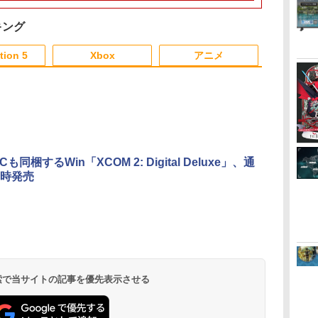
グ シャドウ オブ ジ エ
ップ 新型 ジョイコン
典「ミオ アクリルスタ
ップ 新型 ジョイコン
語 mother knows
典「ホムラ 
◇FAM-TNS-
(V.A.) ]
ルドツリー エディショ
ソフト ケーブル 収納
ンド」付★
ソフト ケーブルなど
breast dvd コンプリー
タンド」付★
ール便】
ン) 通常版 フロム・ソ
可能 クリスマス ギフ
収納可能 クリスマス
ト box
キング
フトウェア (20240621)
ト プレゼント 送料無
ギフト プレゼント 送
料
料無料
tion 5
Xbox
アニメ
3
3
3
3
4
4
4
4
5
5
5
5
6
6
6
6
も同梱するWin「XCOM 2: Digital Deluxe」、通
時発売
ダ
イ
無
Nintendo Switch 2(日
【純正品】ディスクド
【純正品】Xbox ワイ
【Amazon.co.jp限
ニンテンドープリペイ
【純正品】DualSense
【純正品】Xbox 充電
劇場版「鬼滅の刃」無
ニンテンドープリペイ
【純正品】DualSense
【国内正規品】
『映画 ラブライブ！蓮
ニンテンドー
プレイステー
【純正品】Xbox
【Amazon.co
ー
座再
本語・国内専用)
ライブ(CFI-ZDD1J)
ヤレス コントローラー
定】劇場版モノノ怪 第
ド番号 9000円|オンラ
ワイヤレスコントロー
式バッテリー + USB-C
限城編 第一章 猗窩座
ド番号 5000円|オンラ
ワイヤレスコントロー
Thrustmaster スラス
ノ空女学院スクールア
ド番号 1000
トアチケット 10
ワイヤレス 
定】劇場版モ
コ
PlayStation 5
(カーボンブラック)
三章 蛇神
インコード版
ラー ミッドナイト ブ
ケーブル
再来 完全生産限定版
インコード版
ラー(CFI-ZCT2J)
トマスター TH8S シフ
イドルクラブ Bloom
インコード版
オンラインコ
ラー Series 2
三章 蛇神 (
￥55,491
(Amazon.co.jp限定オ
ラック(CFI-ZCT2J01)
[Blu-ray]
ター - PC、PS4、
Garden Party』Blu-
Edition (ホ
特典:オリジ
￥11,849
￥8,020
￥10,780
￥9,000
￥10,737
￥2,618
￥8,698
￥5,000
￥10,737
￥14,141
￥8,589
￥1,000
￥10,000
￥18,749
￥8,800
リジナル三方背収納ケ
PS5、PS5 Pro、Xbox
ray（特装限定版）
メーカー特典
ース付きコレクション)
One、Xbox Series X|S
離】二振りの
(オリジナル特典:オリ
対応の高精度 H パター
より来たる！
 検索で当サイトの記事を優先表示させる
ジナル巾着＋メーカー
ン シフター
描き下ろしイ
特典:【坤と離】二振り
ード付) [DVD
の剣、十翼より来た