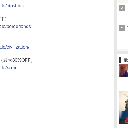
ale/bioshock
FF）
ale/borderlands
）
e/civilization/
n」（最大80%OFF）
最
sale/xcom