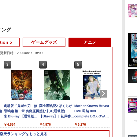
キング
tion 5
ゲームグッズ
アニメ
更新日時：2026/08/09 18:00
3
3
3
3
4
4
4
4
5
5
5
5
6
6
6
6
マ
倍
子
[Switch 2] ぽこ あ ポ
【当店独自で＋P10倍
ペルソナ5 ザ・ロイヤ
劇場版「鬼滅の刃」無
Nintendo Switch 2 オ
グランド・セフト・オ
Switch2 ケース 即納
羅小黒戦記2 ぼくらが
オリ特付【12/03発売日
PS5 ARMORED CORE
Switch2 ケース 名入れ
Mother Knows Breast
オリ特付【10
GRANBLUE
Nintendo Sw
ヒプノシスマイ
中
編
ケモン （ダウンロード
★要エントリー】【中
ル 主人公×ぶくぶ 前
限城編 第一章 猗窩座再
ールインボックス
ートV PS5版
パステルカラー かわい
望む未来(通常版)
お届け☆予約】【新
6 FIRES OF RUBICON
パステルカラー スイッ
DVD 即納 dvd
お届け☆予約
FANTASY: Rel
用 ポータブル
Division Rap 
W2
ク
通
版）※7,200ポイントま
古】[PS5] ELDEN
髪クリップセット 05.
来 Blu-ray 【通常版】
い Nintendo スイッチ
【Blu-ray】 [ 花澤香菜
品】【NS2】ゼノブレ
チ2かわいい Nintendo
complete BOX OVA
品】【NS2】
Endless Ra
純正ドック代
11th LIVE ≪F
￥9,073
￥4,948
￥5,500
ニ
でご利用可 ■
RING SHADOW OF
優しさ
【BLU-RAY DISC】
2 対応 スイッチ スイッ
]
イド3 Nintendo
対応 スイッチ スイッ
OAV 北米版 ~chibo~
イド2 Ninten
PS5版
PD100W 4K 
D.R.B≫Buster
￥8,980
￥4,780
￥1,320
￥4,554
￥2,100
￥4,976
￥9,200
￥2,880
￥6,270
￥9,200
￥5,890
￥4,480
￥7,109
エ
THE ERDTREE
チツー ニンテンドー
Switch 2 Edition★浅
チツー ニンテンドー
USA正規品 アニメ 美
Switch 2 Ed
HD 120Hz対
＆ Bad Ass
ェ
EDITION(エルデンリン
カバー ポーチ ストラ
草マッハオリジナル特
カバー ポーチ ストラ
少女アニメ 日本語 英
草マッハオリ
ート×2 有線
Temple【Blu-
楽天ランキングをもっと見る