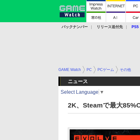
バックナンバー
リリース送付先
PS5
モバイル
eスポーツ
クラウド
PS
GAME Watch
PC
PCゲーム
その他
ニュース
Select Language
▼
2K、Steamで最大85