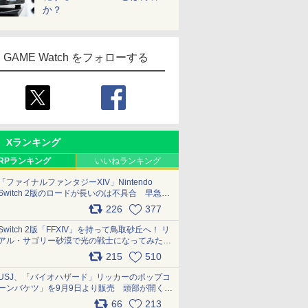
か？
GAME Watch をフォローする
Xランキング
RPランキング
いいねランキング
「ファイナルファンタジーXIV」Nintendo
Switch 2版のロードが長いのは不具合 早急に
アップデートできるよう対応中
226
377
pic.x.com/s9S3nRCAGa
Switch 2版「FFXIV」を持って鳥取砂丘へ！ リ
アル・サゴリー砂漠で光の戦士になってみた
pic.x.com/qyOfL2uv1n
215
510
USJ、「バイオハザード」リッカーのポップコ
ーンバケツ」を9月9日より販売 頭部が開く仕
組み。味は恐怖を堪のう「味噌フレーバー」
66
213