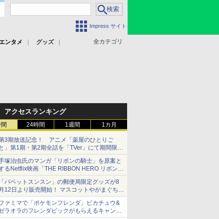
Impress サイト
全カテゴリ
エンタメ
グッズ
アクセスランキング
時間
24時間
1週間
1カ月
第3期放送記念！ アニメ「薬屋のひとりご
と」第1期・第2期全話を「TVer」にて期間限定
で順次無料配信開始
手塚治虫氏のマンガ「リボンの騎士」を原案と
するNetflix映画「THE RIBBON HERO リボンヒ
ーロー」本日配信開始
「パペットスンスン」の郵便局限定グッズが8
月12日より販売開始！ マスコットやがまぐち、
レターセットなどが登場
ファミマで「ポケモンフレンダ」ピカチュウ&
ゼラオラのフレンダピックがもらえるキャンペ
ーン開催！