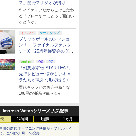
ス」開発スタジオが掲げ
る“AI活用の信念”とは？【講
AIネイティブだからこそこだわ
演レポート】
る「プレーヤーにとって面白い
かどうか」
イベント
ゲームグッズ
ブリッツボールのクッショ
ン！ 「ファイナルファンタ
ジーX」25周年展覧会のグッ
ズ情報が公開
Android
iOS
PC
「幻想水滸伝 STAR LEAP」
先行レビュー 懐かしいキャ
ラたちが意外な形で出てくる
シリーズ完全新作！
歴代キャラとの再会や新たな
108星の物語が描かれる
Impress Watchシリーズ 人気記事
時間
24時間
1週間
1カ月
東映の歴代オープニング映像がカプセルトイ
に。全5種で8月下旬発売