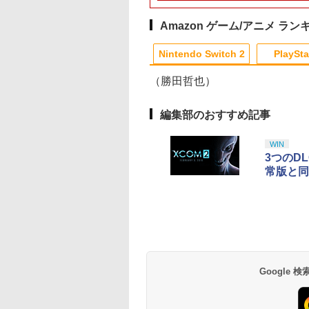
バー Switch 2 本
ルダー+【早期購
機種 FC SFC
防水 防塵 耐衝撃 持ち
最高240 FPS ゲーミン
ョウ]
ランプ 充電指示ランプ
ア・エニックス
アクセサリー
入特典】DLCチラ
S GB GBC GBA
運び便利 ポーチ スタ
グ 10GBH9901
付 滑り止め 冷却台 2台
(20251030)
tendo Switch2 ケ
GEN PCE TG-16
ンド/コントローラー/
同時充電
Amazon ゲーム/アニメ ラン
 可 透明 ブルーラ
 SG
カード/ドックなど収納
 カット 99％
可能 カバー 収納ボッ
Nintendo Switch 2
PlaySta
ME
クス
（勝田哲也）
10
10
10
10
1
1
1
1
2
2
2
2
編集部のおすすめ記事
WIN
3つのDLC
常版と同
天堂ライセンス商
イステーション ス
tDo M30 Xboxシリ
azon.co.jp限
ニンテンドープリペイ
【Amazon.co.jp限
GameSir G7 SE 有線
【Amazon.co.jp限
スプラトゥーン レイダ
PlayStation 5 デジタ
【純正品】Xbox ワイ
劇場版「鬼滅の刃」無
スプラトゥーン レイ
Beast of
【純正品】Xbox ワ
劇場版「鬼滅の刃」
Samsung
チケット 15,000円
 | S、Xbox
劇場版モノノ怪 第
ド番号 2000円|オンラ
定】 Logicool G ハン
ゲームコントローラー
定】死亡遊戯で飯を食
ース|オンラインコード
ル・エディション 日本
ヤレス コントローラー
限城編 第一章 猗窩座再
ース -Switch2
Reincarnation -PS5
ヤレス コントローラ
限城編 第一章 猗窩
roSD Express
ンラインコード版
e、およびWindows
 蛇神 (オリジナル
インコード版
コン G923 グランツー
XBOX Series X|S
う。 44:CLOUDY
版
語専用 Console
+ USB-C® ケーブル
来 通常版 [Blu-ray]
【特典】プロダクト
(ロボット ホワイト)
来 通常版 [DVD]
￥6,447
d 256GB for
線コントローラー
:オリジナル巾着＋
リスモ7 Forza
XBOX One Windows
BEACH《原作イラス
Language: Japanese
ード 封入
在庫切れです。
,000
590
900
￥2,000
￥38,800
￥6,499
￥24,200
￥5,832
￥55,000
￥8,300
￥3,982
￥7,286
￥7,681
￥3,523
tendo Switch
タンレイアウト - 正
カー特典:【坤と
Horizon 6 G923d
10/11用 PCコントロー
ト・ねこめたる描き下
only (CFI-2200B01)
サムスン マイクロ
ライセンスされて
二振りの剣、十翼
ラーゲームパッド ホー
ろし 幽鬼抱き枕カバー
エクスプレスカード
す
来たる！スタジオ
ルエフェクトスティッ
付き完全数量限定版》(
Google
6GB）
下ろしイラストボ
クと3.5mmオーディオ
メーカー特典：原作イ
) [Blu-ray]
ジャック付き
ラスト・ねこめたる描
き下ろしA3クリアポス