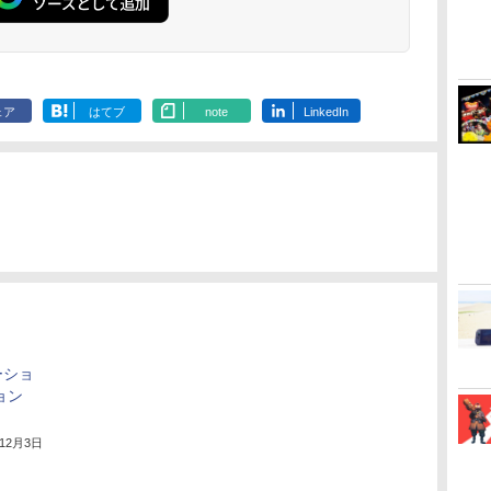
る！スタジオ描き下ろ
しイラストボード付)
[Blu-ray]
ェア
はてブ
note
LinkedIn
ーショ
ョン
！
年12月3日