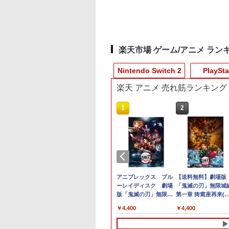
楽天市場 ゲーム/アニメ ラン
Nintendo Switch 2
PlaySta
楽天 アニメ 売れ筋ランキング
10
10
10
10
1
1
1
1
2
2
2
2
itch2 保護フィルム
天ブックス限定特
ロフリーク レッド
 IDOLM@STER
【顧客満足度98.3%】
セガ 黒神話：悟空
Elgato GAME
劇場版「Fate/stay
コーエーテクモゲーム
【ポイント5倍】PS5
【中古】トモダチコレ
アニプレックス ブル
任天堂 【Switch2】
【当店独自で＋P10
【中古】テニスの王
【送料無料】劇場版
ッチ2 保護フィル
特典】METAL
ワイト ( レトロゲー
NY COLORS 6.5th
Switch2 ケース 大容量
[PS5][ラッピング不可]
CAPTURE 4K X ゲー
night [Heaven's Feel]
ス 【封入特典付】
Slim スタンド 新型 縦
クション
ーレイディスク 劇場
リオカート ワールド
★要エントリー】【
様 2005
「鬼滅の刃」無限城
witch2 フィルム
R SOLID :
換機 )（ コントロ
iversary LIVE
Switch2/Switch通常モ
R-LOGI
ムキャプチャー エルガ
II.lost butterfly」(完全
【Switch2】進撃の巨
置き 冷却ファン スタン
版「鬼滅の刃」無限列
[BEE-P-AAAAA NS
古】[PS5] ドラゴン
CRYSTALDRIVE
第一章 猗窩座再来(
￥604
itch2 ガラスフィル
STER
ーアダプターセッ
apter 283"
デル/Switch
ト USBキャプチャボー
生産限定版)【Blu-
人3 通常版 [POT-P-
ド 冷却パッド 縦置き
車編 通常版
マリオカ-ト ワ-ルド]
エストI&II(DRAGON
常版)【Blu-ray】/ア
000
600
,300
999
￥2,880
￥6,847
￥37,980
￥8,360
￥8,710
￥3,600
￥4,400
￥8,970
￥4,180
￥827
￥4,400
スイッチ2 フィルム
LECTION Vol.2
CY-RF-RW HDMI
2【Blu-ray】 [ シ
lite/Switch 有機ELモ
ド HDMI 2.1装備 VRR
ray】 [ 杉山紀彰 ]
ABA7A NSW2 シンゲ
垂直 充電器 USB 静音
QUEST I&II/ドラク
メーション[Blu-ray]
ド 貼り付け キッ
5版(2連アクリルキ
 どこでもセーブ
ニーカラーズ ]
テルに対応 収納バッグ
パススルー HDR10。
キノキョジン 3 ツウジ
リモコン収納 充電LED
1&2/DQ1&2) スクウ
【返品種別A】