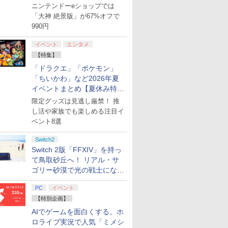
【8月8日更新】
ター付 ) 
ニンテンドーeショップでは
アニメ描き
「大神 絶景版」が67%オフで
スト使用キ
990円
マット付 ) [
イベント
エンタメ
【特集】
「ドラクエ」「ポケモン」
「ちいかわ」など2026年夏
イベントまとめ【夏休み特
集】
限定グッズは見逃し厳禁！ 推
し活や家族でも楽しめる注目イ
ベント8選
Switch2
Switch 2版「FFXIV」を持っ
て鳥取砂丘へ！ リアル・サ
ゴリー砂漠で光の戦士になっ
てみた
PC
イベント
【特別企画】
AIでゲームを面白くする。ホ
ロライブ実況で人気「ミメシ