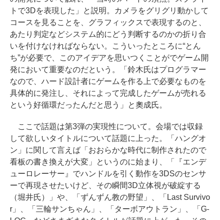
トで3Dを表現した」と説明。カメラをグリグリ動かして
コースを見ることを、グラフィックスで表現するのと、
あたり判定などシステム的にどう判断するのかの折り合
いを付けなければならない。こういったところに“とん
ち”が必要で、このアイデアを思いつくことがでゲーム開
発において重要なのだという。「鈴木氏はプログラマー
なので、ハード設計者にゲームを作る上で必要なものを
具体的に発注し、それによって完成したゲームが売れる
という好循環だったんだと思う」と奧成氏。
ここで話題は第3弾の実現性について。会場では収録
して欲しいタイトルについて話題に上った。「ハングオ
ン」に関して言えば「おおらかな時代に制作されたので
看板の書き換えが大変」というのに始まり、「『エンデ
ューロレーサー』でハンドルを引く動作を3DSのセンサ
ーで再現させたいけど、その瞬間3D立体視が破綻する
（堀井氏）」や、「ずんずん教の野望」、「Last Survivo
r」、「三輪サンちゃん」、「ターボアウトラン」、「G-