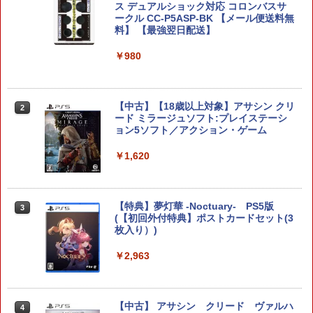
ス デュアルショック対応 コロンバスサ
ークル CC-P5ASP-BK 【メール便送料無
￥4,930
料】 【最強翌日配送】
￥980
FINAL FANTASY VII REBIRTH 【Switc
2
h2】 POT-P-ABMTA
【中古】【18歳以上対象】アサシン クリ
￥5,920
2
ード ミラージュソフト:プレイステーシ
ョン5ソフト／アクション・ゲーム
￥1,620
Nintendo Switch Sports Resort 【Swit
3
ch2】 BEE-P-AACHA
【特典】夢灯華 -Noctuary- PS5版
￥6,001
3
(【初回外付特典】ポストカードセット(3
枚入り）)
￥2,963
【当店独自で＋P10倍★要エントリー】
4
【中古】[Switch2] カルドセプト ビギン
ズ Nintendo Switch 2 Edition(ニンテン
ドースイッチ2エディション) ネオス(202
【中古】 アサシン クリード ヴァルハ
4