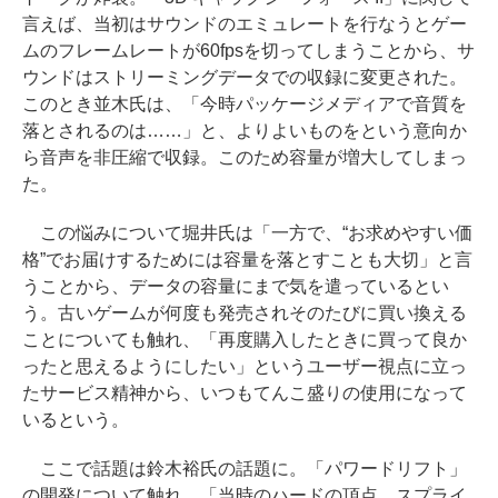
言えば、当初はサウンドのエミュレートを行なうとゲー
ムのフレームレートが60fpsを切ってしまうことから、サ
ウンドはストリーミングデータでの収録に変更された。
このとき並木氏は、「今時パッケージメディアで音質を
落とされるのは……」と、よりよいものをという意向か
ら音声を非圧縮で収録。このため容量が増大してしまっ
た。
この悩みについて堀井氏は「一方で、“お求めやすい価
格”でお届けするためには容量を落とすことも大切」と言
うことから、データの容量にまで気を遣っているとい
う。古いゲームが何度も発売されそのたびに買い換える
ことについても触れ、「再度購入したときに買って良か
ったと思えるようにしたい」というユーザー視点に立っ
たサービス精神から、いつもてんこ盛りの使用になって
いるという。
ここで話題は鈴木裕氏の話題に。「パワードリフト」
の開発について触れ、「当時のハードの頂点。スプライ