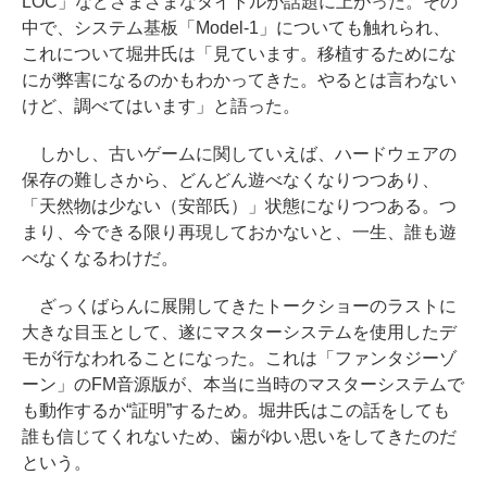
LOC」などさまざまなタイトルが話題に上がった。その
中で、システム基板「Model-1」についても触れられ、
これについて堀井氏は「見ています。移植するためにな
にが弊害になるのかもわかってきた。やるとは言わない
けど、調べてはいます」と語った。
しかし、古いゲームに関していえば、ハードウェアの
保存の難しさから、どんどん遊べなくなりつつあり、
「天然物は少ない（安部氏）」状態になりつつある。つ
まり、今できる限り再現しておかないと、一生、誰も遊
べなくなるわけだ。
ざっくばらんに展開してきたトークショーのラストに
大きな目玉として、遂にマスターシステムを使用したデ
モが行なわれることになった。これは「ファンタジーゾ
ーン」のFM音源版が、本当に当時のマスターシステムで
も動作するか“証明”するため。堀井氏はこの話をしても
誰も信じてくれないため、歯がゆい思いをしてきたのだ
という。