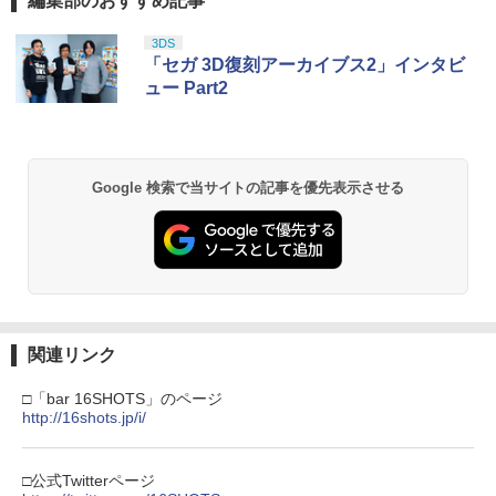
編集部のおすすめ記事
スプラトゥーン レイダース|オンライン
PlayStation 5 デジタル・エディション
【純正品】Xbox ワイヤレス コントロー
劇場版「鬼滅の刃」無限城編 第一章 猗
1
1
1
1
コード版
日本語専用 Console Language: Japan
ラー + USB-C® ケーブル
窩座再来 通常版 [Blu-ray]
ese only (CFI-2200B01)
3DS
￥5,832
￥8,300
￥3,982
「セガ 3D復刻アーカイブス2」インタビ
￥55,000
家庭用テレビゲーム 麻雀ゲーム テレビ
サマーウォーズ【Blu-ray】 [ 神木隆之介
ュー Part2
2
2
接続 RCA端子 電池式 単三乾電池4本 コ
]
ード2m 操作パネル 2人打ち 一人用 本格
派 ルール設定 食いタン 裏ドラ カンドラ
【純正品】Xbox ワイヤレス コントロー
￥4,327
2
スプラトゥーン レイダース -Switch2
劇場版「鬼滅の刃」無限城編 第一章 猗
東風戦 半荘戦 一発 フリテンリーチ ツモ
Beast of Reincarnation -PS5 【特典】
ラー (ロボット ホワイト)
2
2
2
窩座再来 通常版 [DVD]
ピンフ
プロダクトコード 封入
Google 検索で当サイトの記事を優先表示させる
￥6,446
￥7,681
￥3,523
￥3,500
￥7,286
【中古】【Blu−ray】天空の城ラピュタ /
3
宮崎駿【監督】
【純正品】Xbox ワイヤレス コントロー
3
【新品】【PCET】ゲーミングガラスマ
ラー (カーボンブラック)
￥4,989
3
Nintendo Switch 2(日本語・国内専用)
【Amazon.co.jp限定】劇場版モノノ怪
【純正品】ディスクドライブ(CFI-ZDD1
3
3
ウスパッド #Unipo サンリオキャラクタ
3
第三章 蛇神 (Amazon.co.jp限定オリジ
J) PlayStation 5
ーズ マイメロディ[お取寄せ品]
￥8,020
ナル三方背収納ケース付きコレクション)
関連リンク
￥55,491
(オリジナル特典:オリジナル巾着＋メー
￥11,980
￥7,310
カー特典:【坤と離】二振りの剣、十翼よ
【楽天ブックス限定先着特典】「超かぐ
□「bar 16SHOTS」のページ
4
り来たる！スタジオ描き下ろしイラスト
や姫！」通常版【Blu-ray】(アクリルコ
http://16shots.jp/i/
【純正品】Xbox 充電式バッテリー + US
4
ボード付) [Blu-ray]
ースター) [ 夏吉ゆうこ ]
B-C ケーブル
【純正品】DualSense ワイヤレスコン
【中古】Nintendo Switch Lite グレー
ニンテンドープリペイド番号 9000円|オ
4
4
4
￥10,780
トローラー ミッドナイト ブラック(CFI-
￥6,800
ンラインコード版
□公式Twitterページ
￥2,618
ZCT2J01)