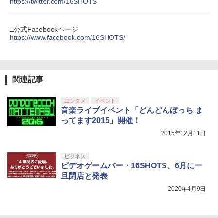
https://twitter.com/16SHOTS
￥16,800
￥9,000
￥10,737
劇場版「鬼滅の刃」無限城編 第一章 猗
4
ゾンビランドサガLIVE～フランシュシュ
5
□公式Facebookページ
窩座再来 完全生産限定版 [Blu-ray]
ゆめぎんがフェスティバル～【Blu-ra
【国内正規品】Thrustmaster スラスト
https://www.facebook.com/16SHOTS/
5
y】 [ (V.A.) ]
【中古】PSP go「プレイステーショ
マスター TH8S シフター - PC、PS4、P
ニンテンドープリペイド番号 5000円|オ
5
5
￥8,698
ン・ポータブル go」 パール・ホワイト
【純正品】DualSense ワイヤレスコン
S5、PS5 Pro、Xbox One、Xbox Serie
ンラインコード版
5
(PSP-N1000PW)
トローラー(CFI-ZCT2J)
s X|S 対応の高精度 H パターン シフター
￥7,920
￥5,000
￥18,895
￥10,737
￥14,141
関連記事
【Amazon.co.jp限定】劇場版モノノ怪
5
第三章 蛇神 (オリジナル特典:オリジナル
エンタメ
イベント
巾着＋メーカー特典:【坤と離】二振りの
音楽ライブイベント「どんどんぼっち ま
剣、十翼より来たる！スタジオ描き下ろ
ってます2015」開催！
しイラストボード付) [DVD]
2015年12月11日
￥8,800
ビジネス
ビデオゲームバー・16SHOTS、6月に一
旦閉店と発表
2020年4月9日