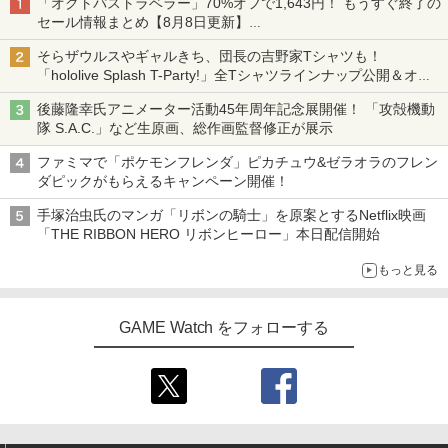
「オクトパストラベラー」70%オフで1,643円！ もうすぐ終了の
セール情報まとめ【8月8日更新】
ニンテンドーeショップでは「大神 絶景版」が67%オフで990円
そらザウルスやギャルきち、団長の吉野家Tシャツも！
「hololive Splash T-Party!」全Tシャツラインナップ公開＆オン
ライン販売開始
後藤隆幸氏アニメーター活動45年周年記念展開催！ 「攻殻機動
隊 S.A.C.」など生原画、総作画監督修正が展示
ファミマで「ポケモンフレンダ」ピカチュウ&ゼラオラのフレン
ダピックがもらえるキャンペーン開催！
手塚治虫氏のマンガ「リボンの騎士」を原案とするNetflix映画
「THE RIBBON HERO リボンヒーロー」本日配信開始
もっと見る
GAME Watch をフォローする