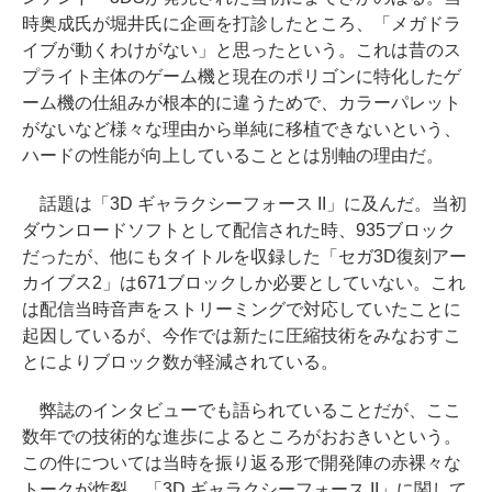
時奥成氏が堀井氏に企画を打診したところ、「メガドラ
イブが動くわけがない」と思ったという。これは昔のス
プライト主体のゲーム機と現在のポリゴンに特化したゲ
ーム機の仕組みが根本的に違うためで、カラーパレット
がないなど様々な理由から単純に移植できないという、
ハードの性能が向上していることとは別軸の理由だ。
話題は「3D ギャラクシーフォース II」に及んだ。当初
ダウンロードソフトとして配信された時、935ブロック
だったが、他にもタイトルを収録した「セガ3D復刻アー
カイブス2」は671ブロックしか必要としていない。これ
は配信当時音声をストリーミングで対応していたことに
起因しているが、今作では新たに圧縮技術をみなおすこ
とによりブロック数が軽減されている。
弊誌のインタビューでも語られていることだが、ここ
数年での技術的な進歩によるところがおおきいという。
この件については当時を振り返る形で開発陣の赤裸々な
トークが炸裂。「3D ギャラクシーフォース II」に関して