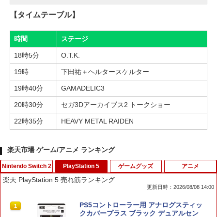
【タイムテーブル】
時間
ステージ
18時5分
O.T.K.
19時
下田祐＋ヘルタースケルター
19時40分
GAMADELIC3
20時30分
セガ3Dアーカイブス2 トークショー
22時35分
HEAVY METAL RAIDEN
楽天市場 ゲーム/アニメ ランキング
Nintendo Switch 2
PlayStation 5
ゲームグッズ
アニメ
楽天 PlayStation 5 売れ筋ランキング
更新日時：2026/08/08 14:00
ドラゴンクエストXI 過ぎ去りし時を求
PS5コントローラー用 アナログスティッ
1
1
めて S Switch2版
クカバープラス ブラック デュアルセン