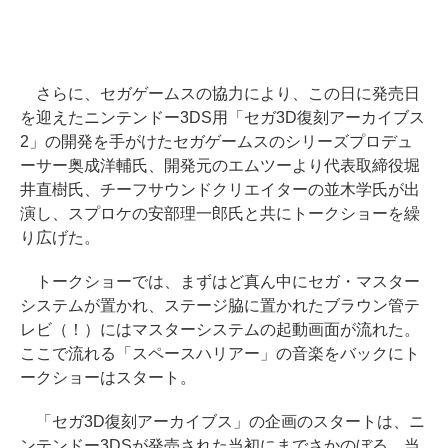
さらに、セガゲームスの協力により、この日に発売日
を迎えたニンテンドー3DS用「セガ3D復刻アーカイブス
2」の開発を手がけたセガゲームスのシリーズプロデュ
ーサー奥成洋輔氏、開発元のエムツーより代表取締役堀
井直樹氏、チーフサウンドクリエイターの並木学氏が出
演し、スプロケの安部理一郎氏と共にトークショーを繰
り広げた。
トークショーでは、まずはど真ん中にセガ・マスター
システムが置かれ、ステージ脇に置かれたブラウン管テ
レビ（！）にはマスターシステムの起動画面が流れた。
ここで流れる「スペースハリアー」の音楽をバックにト
ークショーはスタート。
「セガ3D復刻アーカイブス」の企画のスタートは、ニ
ンテンドー3DSが発売された当初にまでさかのぼる。当