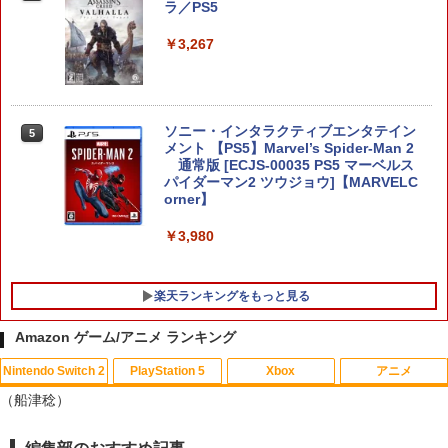
60716)
ラ／PS5
￥6,280
￥3,267
[Switch 2] スプラトゥーン レイダース
5
（ダウンロード版）※4,800ポイントま
ソニー・インタラクティブエンタテイン
5
でご利用可 ■
メント 【PS5】Marvel’s Spider-Man 2
通常版 [ECJS-00035 PS5 マーベルス
パイダーマン2 ツウジョウ]【MARVELC
￥6,480
orner】
￥3,980
楽天ランキングをもっと見る
Amazon ゲーム/アニメ ランキング
Nintendo Switch 2
PlayStation 5
Xbox
アニメ
【中古】Wii Sports
【中古】【未使用品】トイ・ストーリー
1
1
（船津稔）
3 [DVDのみ]
￥350
￥2,780