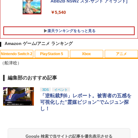
ABB2B NSW2 スタ-サンド アイランド]
￥5,540
楽天ランキングをもっと見る
Amazon ゲーム/アニメ ランキング
Nintendo Switch 2
PlayStation 5
Xbox
アニメ
鬼エイム 指サック ゲーム スマホ ゲーミ
【中古】【Blu−ray】THE IDOLM＠ST
1
1
（船津稔）
ング FPS 音ゲー 荒野行動 PUBG Apex
ER CINDERELLA GIRLS 1stLIVE
CoD 高感度 銀繊維 手汗対策 鬼サック 6
WONDERFUL M＠GIC！！Blu−ray
個入り
BOX 初回限定版 特典Blu−ray付 /
編集部のおすすめ記事
スプラトゥーン レイダース|オンライン
PlayStation 5 デジタル・エディション
【純正品】Xbox ワイヤレス コントロー
劇場版「鬼滅の刃」無限城編 第一章 猗
大橋彩香【出演】
1
1
1
1
コード版
日本語専用 Console Language: Japan
ラー + USB-C® ケーブル
窩座再来 通常版 [Blu-ray]
￥1,280
ese only (CFI-2200B01)
3DS
イベント
￥1,010
￥5,832
￥8,300
￥3,982
「逆転裁判6」レポート。被害者の五感を
￥55,000
可視化した“霊媒ビジョン”でムジュン探
【8/4-11 当店P5倍!&マラソン!】PS5 縦
し！
2
置き スタンド 転倒防止 地震対策 傷付き
映画『THE FIRST SLAM DUNK』 STAN
2
【純正品】Xbox ワイヤレス コントロー
防止 放熱改善 簡単取り付け Ps5 Slim/P
DARD EDITION【Blu-ray】（早期予約
2
スプラトゥーン レイダース -Switch2
劇場版「鬼滅の刃」無限城編 第一章 猗
Beast of Reincarnation -PS5 【特典】
ラー (ロボット ホワイト)
2
2
s5 Pro/Ps5 対応 プレイステーション5 P
特典なし） [ 井上雄彦 ]
2
窩座再来 通常版 [DVD]
プロダクトコード 封入
layStation 5
￥6,449
￥7,681
￥3,850
Google 検索で当サイトの記事を優先表示させる