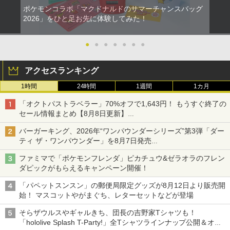
ポケモンコラボ「マクドナルドのサマーチャンスバッグ
2026」をひと足お先に体験してみた！
●
●
●
●
●
●
●
アクセスランキング
1時間
24時間
1週間
1カ月
「オクトパストラベラー」70%オフで1,643円！ もうすぐ終了の
セール情報まとめ【8月8日更新】
ニンテンドーeショップでは「大神 絶景版」が67%オフで990円
バーガーキング、2026年“ワンパウンダーシリーズ”第3弾「ダー
ティ ザ・ワンパウンダー」を8月7日発売
「特製ガーリックマヨソース」を使用した超大型チーズバーガー
ファミマで「ポケモンフレンダ」ピカチュウ&ゼラオラのフレン
ダピックがもらえるキャンペーン開催！
「パペットスンスン」の郵便局限定グッズが8月12日より販売開
始！ マスコットやがまぐち、レターセットなどが登場
そらザウルスやギャルきち、団長の吉野家Tシャツも！
「hololive Splash T-Party!」全Tシャツラインナップ公開＆オン