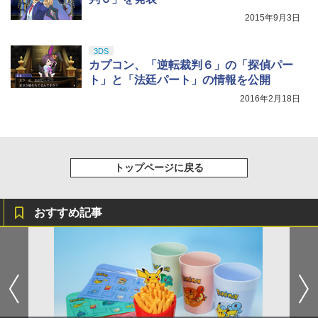
￥4,450
ルアイドルクラブ Bloom Garden Part
2015年9月3日
y』Blu-ray（特装限定版）
￥8,589
3DS
カプコン、「逆転裁判６」の「探偵パー
ト」と「法廷パート」の情報を公開
2016年2月18日
トップページに戻る
おすすめ記事