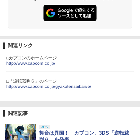
￥3,523
￥7,286
￥1,698
【純正品】Xbox ワイヤレス コントロー
「劇場版 少女☆歌劇 レヴュースタァラ
3
3
ラー (カーボンブラック)
【中古】龍が如く 維新！ 極ソフト:プレ
イト」オーケストラコンサート revival
3
Nintendo Switch 2(日本語・国内専用)
【Amazon.co.jp限定】劇場版モノノ怪
【純正品】ディスクドライブ(CFI-ZDD1
3
3
3
イステーション5ソフト／アクション・
Blu-ray【通常版】 [ スタァライト九九組
第三章 蛇神 (Amazon.co.jp限定オリジ
J) PlayStation 5
ゲーム
]
￥8,020
ナル三方背収納ケース付きコレクション)
￥55,491
(オリジナル特典:オリジナル巾着＋メー
￥11,980
関連リンク
￥2,010
￥6,536
カー特典:【坤と離】二振りの剣、十翼よ
り来たる！スタジオ描き下ろしイラスト
【純正品】Xbox 充電式バッテリー + US
□カプコンのホームページ
4
ボード付) [Blu-ray]
B-C ケーブル
http://www.capcom.co.jp/
【純正品】DualSense ワイヤレスコン
ニンテンドープリペイド番号 9000円|オ
4
【中古】PS5EDENS ZERO
劇場版 転生したらスライムだった件 蒼
4
4
4
￥10,780
トローラー ミッドナイト ブラック(CFI-
ンラインコード版
海の涙編 (Blu-ray特装限定版)【Blu-ra
￥2,618
ZCT2J01)
y】 [ 岡咲美保 ]
￥3,840
□「逆転裁判６」のページ
￥9,000
http://www.capcom.co.jp/gyakutensaiban/6/
￥10,737
￥7,722
劇場版「鬼滅の刃」無限城編 第一章 猗
4
窩座再来 完全生産限定版 [Blu-ray]
【国内正規品】Thrustmaster スラスト
5
マスター TH8S シフター - PC、PS4、P
ニンテンドープリペイド番号 5000円|オ
5
￥8,698
【純正品】DualSense ワイヤレスコン
S5、PS5 Pro、Xbox One、Xbox Serie
【当店独自で＋P10倍★要エントリー】
関連記事
ンラインコード版
5
ミュージカル「忍たま乱太郎」第15弾 忍
5
5
トローラー(CFI-ZCT2J)
s X|S 対応の高精度 H パターン シフター
【中古】[PS5] ドラゴンクエストVII Rei
術学園 学園祭【Blu-ray】 [ (ミュージカ
magined(ドラクエ7 リイマジンド) スク
ル) ]
￥5,000
3DS
ウェア・エニックス(20260205)
￥10,737
￥14,141
舞台は異国！ カプコン、3DS「逆転裁
￥7,722
『映画 ラブライブ！蓮ノ空女学院スクー
5
判６」を発表