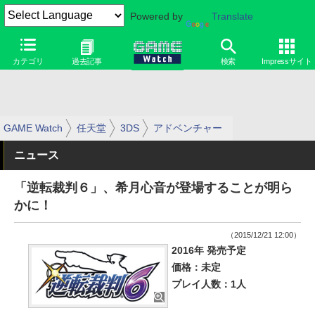
Powered by
Translate
カテゴリ
過去記事
検索
Impressサイト
GAME Watch
任天堂
3DS
アドベンチャー
ニュース
「逆転裁判６」、希月心音が登場することが明ら
かに！
（2015/12/21 12:00）
2016年 発売予定
価格：未定
プレイ人数：1人