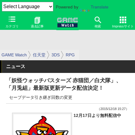
Powered by
Translate
カテゴリ
過去記事
検索
Impressサイト
GAME Watch
任天堂
3DS
RPG
ニュース
「妖怪ウォッチバスターズ 赤猫団／白犬隊」、
「月兎組」最新版更新データ配信決定！
セーブデータ引き継ぎ回数の変更
（2015/12/18 15:27）
12月17日より無料配信中