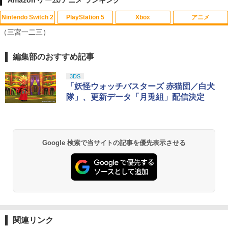
Amazon ゲーム/アニメ ランキング
Nintendo Switch 2
PlayStation 5
Xbox
アニメ
HDMI キャプチャーボード Switch/UVC
1
（三宮一二三）
対応 4K 1080P Type C&USB A&USB
C 2in1 ビデオ録画 ゲーム録画 ライブ配
信 Windows Mac switch2 PS5 iPhon
編集部のおすすめ記事
スプラトゥーン レイダース|オンライン
PlayStation 5 デジタル・エディション
【純正品】Xbox ワイヤレス コントロー
劇場版「鬼滅の刃」無限城編 第一章 猗
e
1
1
1
1
コード版
日本語専用 Console Language: Japan
ラー + USB-C® ケーブル
窩座再来 通常版 [Blu-ray]
ese only (CFI-2200B01)
3DS
￥1,780
￥5,832
￥8,300
￥3,982
「妖怪ウォッチバスターズ 赤猫団／白犬
￥55,000
隊」、更新データ「月兎組」配信決定
【10日は24時間限定クーポン配布】LIT
2
【純正品】Xbox ワイヤレス コントロー
HON ライソンプレイコンピューターレ
2
スプラトゥーン レイダース -Switch2
劇場版「鬼滅の刃」無限城編 第一章 猗
Beast of Reincarnation -PS5 【特典】
ラー (ロボット ホワイト)
2
2
トロ KTFC-003W(2553104)送料無料
2
窩座再来 通常版 [DVD]
プロダクトコード 封入
Google 検索で当サイトの記事を優先表示させる
￥6,447
￥7,681
￥2,940
￥3,523
￥7,286
【純正品】Xbox ワイヤレス コントロー
【レビュー特典】 山崎実業 【 蓋付き重
3
3
ラー (カーボンブラック)
ねられるゲーム機器収納ケース スマート
Nintendo Switch 2(日本語・国内専用)
【Amazon.co.jp限定】劇場版モノノ怪
【純正品】ディスクドライブ(CFI-ZDD1
3
3
3
】smart 10312 10313Nintendo switch
第三章 蛇神 (Amazon.co.jp限定オリジ
J) PlayStation 5
/ switch2 / switch2 Lite スイッチ2 収納
￥8,020
ナル三方背収納ケース付きコレクション)
関連リンク
￥55,491
収納ボックス 収納ケース 置き型 壁掛け
(オリジナル特典:オリジナル巾着＋メー