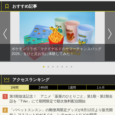
おすすめ記事
ポケモンコラボ「マクドナルドのサマーチャンスバッグ
2026」をひと足お先に体験してみた！
●
●
●
●
●
●
●
アクセスランキング
1時間
24時間
1週間
1カ月
第3期放送記念！ アニメ「薬屋のひとりごと」第1期・第2期全
話を「TVer」にて期間限定で順次無料配信開始
「パペットスンスン」の郵便局限定グッズが8月12日より販売開
始！ マスコットやがまぐち、レターセットなどが登場