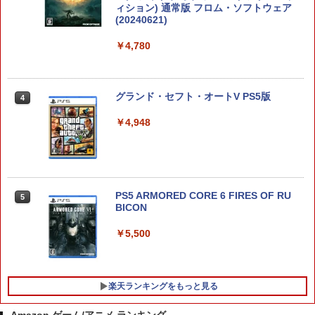
ィション) 通常版 フロム・ソフトウェア
(20240621)
【ポスト投函】Nintendo Switch2 ゲー
4
￥4,780
ムソフト マリオ/ポケモン/ドラクエ/モ
ンハン/ゼルダ
￥5,800
グランド・セフト・オートV PS5版
4
￥4,948
【楽天ブックス限定特典+特典】空の軌
5
跡 the 2nd Nintendo Switch 2 Edition
(DLCチラシ：NEOブレイサー・アガッ
ト+【早期購入外付特典】DLCチラシ)
PS5 ARMORED CORE 6 FIRES OF RU
￥8,055
5
BICON
￥5,500
楽天ランキングをもっと見る