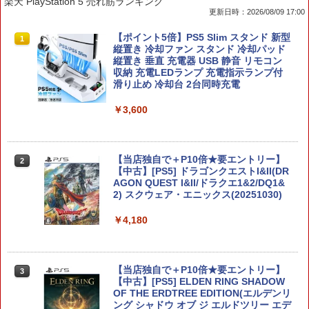
楽天 PlayStation 5 売れ筋ランキング
更新日時：2026/08/09 17:00
ゼルダの伝説 ブレス オブ ザ ワイルド
【ポイント5倍】PS5 Slim スタンド 新型
1
1
Nintendo Switch 2 Edition
縦置き 冷却ファン スタンド 冷却パッド
縦置き 垂直 充電器 USB 静音 リモコン
収納 充電LEDランプ 充電指示ランプ付
￥7,680
滑り止め 冷却台 2台同時充電
￥3,600
任天堂 【Switch2】ゼルダの伝説 ブレス
2
オブ ザ ワイルド Nintendo Switch 2 Ed
ition [NXS-P-AAAAH NSW2 ゼルダノデ
【当店独自で＋P10倍★要エントリー】
2
ンセツ ブレス オブ ザ ワイルド]
【中古】[PS5] ドラゴンクエストI&II(DR
AGON QUEST I&II/ドラクエ1&2/DQ1&
2) スクウェア・エニックス(20251030)
￥7,710
￥4,180
【ダイヤ・プラチナ会員様限定！エント
3
リーでポイント10倍！】【新品】Switch
2 ゲームソフト ゼルダ無双 封印戦記
【当店独自で＋P10倍★要エントリー】
3
【中古】[PS5] ELDEN RING SHADOW
OF THE ERDTREE EDITION(エルデンリ
￥7,791
ング シャドウ オブ ジ エルドツリー エデ