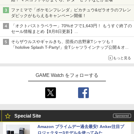
ファミマで「ポケモンフレンダ」ピカチュウ&ゼラオラのフレン
ダピックがもらえるキャンペーン開催！
「オクトパストラベラー」70%オフで1,643円！ もうすぐ終了の
セール情報まとめ【8月8日更新】
ニンテンドーeショップでは「大神 絶景版」が67%オフで990円
そらザウルスやギャルきち、団長の吉野家Tシャツも！
「hololive Splash T-Party!」全Tシャツラインナップ公開＆オン
ライン販売開始
もっと見る
GAME Watch をフォローする
Special Site
Amazon プライムデー過去最安! Anker注目プ
ロジェクター3モデルを使ってみた