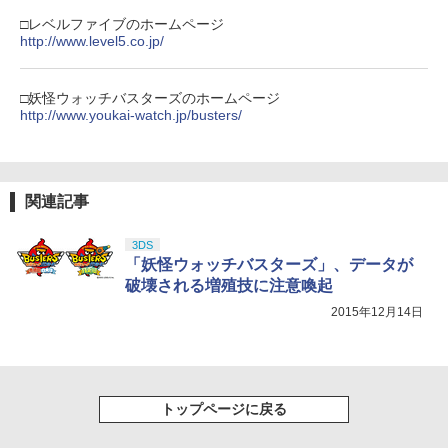
￥11,849
収納BOX リビング 家電収納 シンプル お
カー特典:【坤と離】二振りの剣、十翼よ
しゃれ 白 黒
□レベルファイブのホームページ
り来たる！スタジオ描き下ろしイラスト
http://www.level5.co.jp/
【純正品】Xbox 充電式バッテリー + US
4
ボード付) [Blu-ray]
￥3,190
B-C ケーブル
【純正品】DualSense ワイヤレスコン
ニンテンドープリペイド番号 9000円|オ
4
4
￥10,780
トローラー ミッドナイト ブラック(CFI-
ンラインコード版
□妖怪ウォッチバスターズのホームページ
￥2,618
ZCT2J01)
http://www.youkai-watch.jp/busters/
任天堂 【Switch】Joy-Con充電グリッ
￥9,000
4
￥10,737
プ [HAC-A-ESSKA NSWジョイコンジュ
劇場版「鬼滅の刃」無限城編 第一章 猗
4
ウデングリップ]
窩座再来 完全生産限定版 [Blu-ray]
【国内正規品】Thrustmaster スラスト
5
関連記事
￥2,720
マスター TH8S シフター - PC、PS4、P
ニンテンドープリペイド番号 5000円|オ
5
￥8,698
【純正品】DualSense ワイヤレスコン
S5、PS5 Pro、Xbox One、Xbox Serie
ンラインコード版
5
トローラー(CFI-ZCT2J)
s X|S 対応の高精度 H パターン シフター
3DS
￥5,000
「妖怪ウォッチバスターズ」、データが
￥10,737
￥14,141
【4日20時からポイントUP! お買い物マ
5
破壊される増殖技に注意喚起
ラソン】新品未開封品【Nランク】たま
『映画 ラブライブ！蓮ノ空女学院スクー
5
ごっちパラダイス Tamagotchi Paradis
2015年12月14日
ルアイドルクラブ Bloom Garden Part
e パープルスカイ Purple Sky 45827697
y』Blu-ray（特装限定版）
33369
￥8,589
￥6,300
トップページに戻る