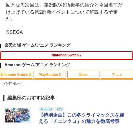
回となる次回は、第2部の物語後半の紹介と今回名前だ
け上げている第2部新イベントについて解説する予定
だ。
©SEGA
楽天市場 ゲーム/アニメ ランキング
Nintendo Switch 2
Amazon ゲーム/アニメ ランキング
Nintendo Switch 2
PlayStation 5
Xbox
アニメ
METAL GEAR SOLID : MASTER COLL
1
（今井洸一）
ECTION Vol.2 【Switch2】 RL204-J1
￥5,676
編集部のおすすめ記事
スプラトゥーン レイダース|オンライン
PlayStation 5 デジタル・エディション
【純正品】Xbox ワイヤレス コントロー
劇場版「鬼滅の刃」無限城編 第一章 猗
1
1
1
1
コード版
日本語専用 Console Language: Japan
ラー + USB-C® ケーブル
窩座再来 通常版 [Blu-ray]
ese only (CFI-2200B01)
Android
iOS
￥5,832
￥8,300
￥3,982
【特別企画】この冬クライマックスを迎
￥55,000
【当店独自で＋P10倍★要エントリー】
える「チェンクロ」の魅力を徹底考察
2
【中古】[Switch2] スプラトゥーン レイ
ダース(Splatoon Raiders) 任天堂(2026