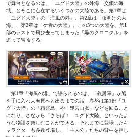
で舞台となるのは、「ユグド大陸」の外海「交鎖の海
域」とそこに点在するいくつかの大陸である。第1章は
「ユグド大陸」の「海風の港」、第2章は「夜明けの大
海」、第3章は「ケ者の大陸」。この3つの大陸を、第1
部のラストで飛び去ってしまった「黒のクロニクル」を
追って冒険する。
第1章「海風の港」で語られるのは、「義勇軍」が船
を手に入れ大海原へと出るまでの話。序盤は第1部「ユ
グド大陸」の「精霊島」や「迷宮山脈」などを回ること
になり、さながら「さらば！ ユグド大陸」といったよ
うな物語を楽しむことができる。それまでに登場したキ
ャラクターも多数登場し、「主人公」たちの背中を押し