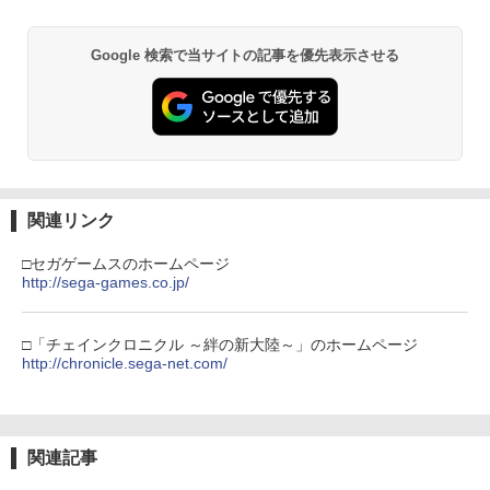
0723)
【純正品】Xbox ワイヤレス コントロー
2
スプラトゥーン レイダース -Switch2
劇場版「鬼滅の刃」無限城編 第一章 猗
Beast of Reincarnation -PS5 【特典】
ラー (ロボット ホワイト)
2
2
2
窩座再来 通常版 [DVD]
プロダクトコード 封入
￥6,720
Google 検索で当サイトの記事を優先表示させる
￥6,446
￥7,681
￥3,523
￥7,286
【ダイヤ・プラチナ会員様限定！エント
3
リーでポイント10倍！】【メール便発
【純正品】Xbox ワイヤレス コントロー
3
送】【新品】任天堂 Nintendo Switch 2
ラー (カーボンブラック)
Nintendo Switch 2(日本語・国内専用)
【Amazon.co.jp限定】劇場版モノノ怪
【純正品】ディスクドライブ(CFI-ZDD1
3
3
ゲームソフト スプラトゥーン レイダー
3
第三章 蛇神 (Amazon.co.jp限定オリジ
J) PlayStation 5
ス
￥8,020
ナル三方背収納ケース付きコレクション)
関連リンク
￥55,491
(オリジナル特典:オリジナル巾着＋メー
￥11,980
￥6,750
カー特典:【坤と離】二振りの剣、十翼よ
□セガゲームスのホームページ
り来たる！スタジオ描き下ろしイラスト
http://sega-games.co.jp/
【純正品】Xbox 充電式バッテリー + US
4
ボード付) [Blu-ray]
B-C ケーブル
【純正品】DualSense ワイヤレスコン
★11日までP5倍★【累計22,000個突
ニンテンドープリペイド番号 9000円|オ
4
4
4
￥10,780
トローラー ミッドナイト ブラック(CFI-
破】【365日完全保証】Switch2 カバー
ンラインコード版
□「チェインクロニクル ～絆の新大陸～」のホームページ
￥2,618
ZCT2J01)
Switch2/Switch通常モデル/Switch 有機
http://chronicle.sega-net.com/
EL対応ドック対応 超薄型 保護ケース 透
￥9,000
明 クリア ニンテンドースイッチ 任天堂
￥10,737
劇場版「鬼滅の刃」無限城編 第一章 猗
4
ハードケース 分離式 着脱簡単 スイッチ
窩座再来 完全生産限定版 [Blu-ray]
セパレート 傷防止 指紋防止
【国内正規品】Thrustmaster スラスト
5
関連記事
マスター TH8S シフター - PC、PS4、P
ニンテンドープリペイド番号 5000円|オ
5
￥8,698
￥1,200
【純正品】DualSense ワイヤレスコン
S5、PS5 Pro、Xbox One、Xbox Serie
ンラインコード版
5