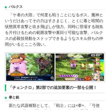
バルクス
「ケ者の大陸」で何度も戦うことになるボス。魔神と
いうだけあってその力はすさまじく、とくに毒と暗闇の
状態異常攻撃と吹き飛ばしが強力。同時に登場する雑魚
を片付けるための範囲攻撃や裏回り可能な攻撃、バルク
スの必殺技発動をストップできるようなスキル持ちの仲
間がいるとこころ強い。
「チェンクロ」第2部での追加要素の一部を公開！
拳と銃
新たな武器種類として、「戦士」には<拳>、「弓使