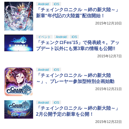
トローラー(CFI-ZCT2J)
s X|S 対応の高精度 H パターン シフター
Android
iOS
￥5,000
「チェインクロニクル ～絆の新大陸～」
￥10,737
￥14,141
新章“年代記の大陸篇”配信開始！
【特典】デジモンストーリー タイムスト
5
【Amazon.co.jp限定】劇場版モノノ怪
5
レンジャー Switch2版(【早期購入封入
2015年12月10日
第三章 蛇神 (オリジナル特典:オリジナル
特典】プレオーダーパック＋「デジモン
巾着＋メーカー特典:【坤と離】二振りの
カードゲーム」プレイアブルカード)
剣、十翼より来たる！スタジオ描き下ろ
イベント
Android
iOS
しイラストボード付) [DVD]
￥6,943
「チェンクロFes'15」で発表続々。アッ
プデート以外にも第3章の情報も公開!!
￥8,800
2015年12月7日
Android
iOS
「チェインクロニクル ～絆の新大陸
～」、プレーヤー参加型特別企画始動
2015年12月21日
Android
iOS
「チェインクロニクル ～絆の新大陸～」
2月公開予定の新章を公開！
2015年12月22日