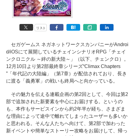
リスト
セガゲームス ネガネットワークスカンパニーがAndroi
d/iOSにて展開しているチェインシナリオRPG「チェイ
ンクロニクル ～絆の新大陸～」（以下、チェンクロ）。
12月10日より第2部最終章シリーズ“Climax Chapters
”「年代記の大陸編」（第7章）が配信されており、長き
に渡る「義勇軍」の戦いも終局へと向かっている。
その魅力を伝える連載企画の第2回として、今回は第2
部で追加された新要素を中心にお届けする。というの
も、本作もサービスインから約2年半が経ち、さまざま
な理由によって途中で離れてしまったユーザーも多いか
と思われる。そんな人たちへ向けて、第2部で加わった
新イベントや簡単なストーリー攻略をお届けして、帰っ