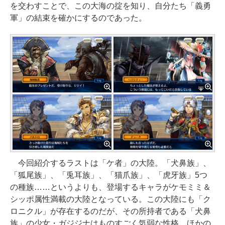
を交わすことで、この大海の掟を知り、自分たち「義勇
軍」の結束を確かにするのであった。
今回紹介するラストは「ケ者」の大陸。「犬鼻族」、
「狐尾族」、「兎耳族」、「猫爪族」、「虎牙族」5つ
の種族……というよりも、登場するキャラがケモミミ＆
シッポ属性満載の大陸となっている。この大陸にも「ク
ロニクル」が存在するのだが、その所持者である「犬鼻
族」の少女・ガジジナはものすごく気弱な性格。ほかの