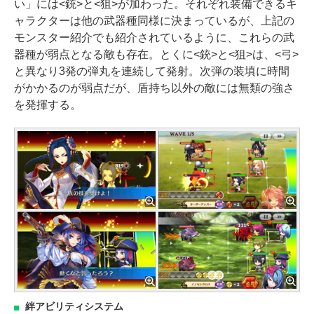
い」には<銃>と<狙>が加わった。それぞれ装備できるキ
ャラクターは他の武器種同様に決まっているが、上記の
モンスター紹介でも紹介されているように、これらの武
器種が弱点となる敵も存在。とくに<銃>と<狙>は、<弓>
と異なり3発の弾丸を連続して発射。次弾の装填に時間
がかかるのが弱点だが、盾持ち以外の敵には無類の強さ
を発揮する。
絆アビリティシステム