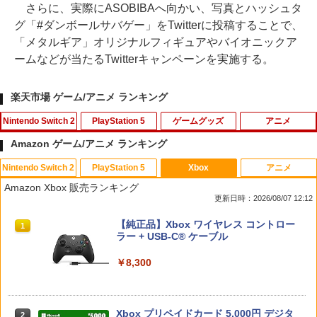
さらに、実際にASOBIBAへ向かい、写真とハッシュタ
グ「#ダンボールサバゲー」をTwitterに投稿することで、
「メタルギア」オリジナルフィギュアやバイオニックア
ームなどが当たるTwitterキャンペーンを実施する。
楽天市場 ゲーム/アニメ ランキング
Nintendo Switch 2
PlayStation 5
ゲームグッズ
アニメ
Amazon ゲーム/アニメ ランキング
Nintendo Switch 2
PlayStation 5
Xbox
アニメ
【特典】ドラゴンクエストモンスターズ
【送料無料】(18in1)PS5 コントローラ
【中古】とびだせ どうぶつの森
ONE PIECE ワンピース 21STシーズン
1
1
1
1
Amazon Xbox 販売ランキング
4 枯れ木の国のビアンカ・フローラ S
ー 修理 ps5 コントローラー 修理キット
エッグヘッド編 PIECE.25【Blu-ray】 [
更新日時：2026/08/07 12:12
witch2版(【早期購入封入特典】冒険ス
ps5 コントローラー ゴム 交換 導電性 L1
尾田栄一郎 ]
￥658
タートダッシュセット)
L2 R1 R2 トリガー ブラック スプリング
スプラトゥーン レイダース|オンライン
PlayStation 5 デジタル・エディション
【純正品】Xbox ワイヤレス コントロー
付き 互換部品PS5コントローラー交換用
1
1
1
￥4,719
コード版
日本語専用 Console Language: Japan
ラー + USB-C® ケーブル
ボタン
￥7,623
ese only (CFI-2200B01)
￥5,832
￥8,300
￥1,479
￥55,000
【中古】コナミ eBASEBALLパワフルプ
リョーマ！The Prince of Tennis 新生劇
2
2
ロ野球2020 【Switch用 ソフト】【EC
任天堂 【Switch2】ゼルダの伝説 ブレス
場版テニスの王子様Blu-rayコレクター
2
センター】保証期間1週間
オブ ザ ワイルド Nintendo Switch 2 Ed
ズ・エディション(3枚組)【Blu-ray】 [
Xbox プリペイドカード 5,000円 デジタ
ition [NXS-P-AAAAH NSW2 ゼルダノデ
【8/4-11 当店P5倍!&マラソン!】PS5 縦
皆川純子 ]
2
2