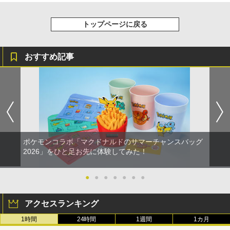
￥8,800
トップページに戻る
おすすめ記事
ポケモンコラボ「マクドナルドのサマーチャンスバッグ
2026」をひと足お先に体験してみた！
●
●
●
●
●
●
●
アクセスランキング
1時間
24時間
1週間
1カ月