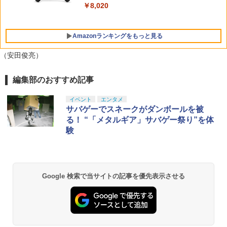
ト+【早期購入外付特典】DLCチラシ)
ブラー+かるた+他) [ 吾峠呼世晴 ]
￥8,020
￥5,000
￥10,737
￥8,055
￥18,370
Amazonランキングをもっと見る
スパイク・チュンソフト 【封入特典付】
5
【PS5】Dune: Awakening （オンライ
（安田俊亮）
ン専用） [ELJM-31027 PS5 デュ-ン ア
ウェイクニング]
編集部のおすすめ記事
【Amazon.co.jp限定】劇場版モノノ怪
1
￥5,420
第三章 蛇神 (Amazon.co.jp限定オリジ
ナル三方背収納ケース付きコレクション)
イベント
エンタメ
(オリジナル特典:オリジナル巾着＋メー
サバゲーでスネークがダンボールを被
カー特典:【坤と離】二振りの剣、十翼よ
る！ “「メタルギア」サバゲー祭り”を体
り来たる！スタジオ描き下ろしイラスト
験
ボード付) [Blu-ray]
￥10,780
Google 検索で当サイトの記事を優先表示させる
劇場版「鬼滅の刃」無限城編 第一章 猗
2
窩座再来 通常版 [Blu-ray]
￥3,964