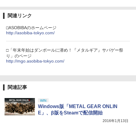
関連リンク
劇場版「鬼滅の刃」無限城編 第一章 猗
3
窩座再来 通常版 [DVD]
□ASOBIBAのホームページ
http://asobiba-tokyo.com/
￥3,523
□「年末年始はダンボールに潜め！『メタルギア』サバゲー祭
り」のページ
http://mgo.asobiba-tokyo.com/
劇場版「鬼滅の刃」無限城編 第一章 猗
4
窩座再来 完全生産限定版 [Blu-ray]
￥8,698
関連記事
WIN
【Amazon.co.jp限定】劇場版モノノ怪
Windows版「METAL GEAR ONLIN
5
第三章 蛇神 (オリジナル特典:オリジナル
E」、β版をSteamで配信開始
巾着＋メーカー特典:【坤と離】二振りの
剣、十翼より来たる！スタジオ描き下ろ
2016年1月13日
しイラストボード付) [DVD]