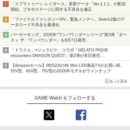
「スプラトゥーン レイダース」更新データ「Ver.1.1.1」が配信
開始。ブキやステージに関する不具合を修正
「ファイナルファンタジーXIV」緊急メンテへ。Switch2版のデ
ータロード不具合を最適化
バーガーキング、2026年“ワンパウンダーシリーズ”第3弾「ダー
ティ ザ・ワンパウンダー」を8月7日発売
「特製ガーリックマヨソース」を使用した超大型チーズバーガー
「ドラクエ」×ジェラピケ、コラボ「GELATO PIQUE
encounters DRAGON QUEST」第2弾が本日発売
アイスカップに入ったスライムやわたぼう、ベビーサタンなどが
【Amazonセール】REGZAの4K Mini LED液晶TVがお買い得。
オリジナルアートで登場
55V型、65V型、75V型の2026年モデルがラインナップ
もっと見る
GAME Watch をフォローする