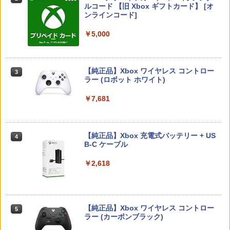
スプラトゥーン レイダース -Switch2
Beast of Reincarnation -PS5 【特典】
ルコード 【旧 Xbox ギフトカード】 [オ
2
ンセツ ブレス オブ ザ ワイルド]
置き スタンド 転倒防止 地震対策 傷付き
￥980
2
プロダクトコード 封入
ンラインコード]
防止 放熱改善 簡単取り付け Ps5 Slim/P
￥6,928
￥6,455
s5 Pro/Ps5 対応 プレイステーション5 P
￥7,710
layStation 5
￥7,286
￥5,000
【中古】ザ クルー:モーターフェス -PS4
3
￥1,698
新劇場版銀魂 -吉原大炎上ー (完全生産限
3
鬼武者 Way of the Sword 【Switch2】
定版)【Blu-ray】 [ 杉田智和 ]
￥3,511
3
【純正品】Xbox ワイヤレス コントロー
POT-P-ABNMA
3
Nintendo Switch 2(日本語・国内専用)
【純正品】ディスクドライブ(CFI-ZDD1
3
ラー (ロボット ホワイト)
3
￥7,722
J) PlayStation 5
全モデル対応 鉄製 PS5 Pro / PS5 slim /
￥7,730
3
￥55,871
PS5 本体 縦置き 収納 壁掛け スタンド P
￥7,681
￥11,849
layStation 5 / PlayStation 5 slim / Play
Station 5 Pro コントローラー ヘッドフ
【中古】【純正品】ワイヤレスコントロ
4
ォン ホルダー プレステ5 プレイステーシ
ーラー (DUALSHOCK 4) グレイシャ
Re:ゼロから始める異世界生活 4th seas
4
ョン5 収納 放熱 装着簡単 冷却 静音 JYS
ー・ホワイト (CUH-ZCT2J13)
バイオハザード レクイエム Switch2版
on 1【Blu-ray】 [ 長月達平 ]
【純正品】Xbox 充電式バッテリー + US
4
4
-P5227-V3 送料無料
【純正品】DualSense ワイヤレスコン
B-C ケーブル
ニンテンドープリペイド番号 9000円|オ
4
4
トローラー ミッドナイト ブラック(CFI-
￥3,859
ンラインコード版
￥7,759
￥7,821
￥4,490
ZCT2J01)
￥2,618
￥9,000
￥10,737
[Switch 2] ぽこ あ ポケモン エキスパン
【楽天ブックス限定配送BOX】【楽天ブ
5
5
R-Type Dimensions III PS5版
ションパス（ダウンロード版）※3,200
4
ックス限定グッズ+楽天ブックス限定先
【楽天ブックス限定特典+特典】空の軌
ポイントまでご利用可
【純正品】Xbox ワイヤレス コントロー
着特典+他】劇場版「鬼滅の刃」無限城
ニンテンドープリペイド番号 5000円|オ
5
5
5
跡 the 2nd Nintendo Switch 2 Edition
￥5,105
【純正品】DualSense ワイヤレスコン
ラー (カーボンブラック)
編 第一章 猗窩座再来(完全生産限定版)
ンラインコード版
5
(DLCチラシ：NEOブレイサー・アガッ
トローラー(CFI-ZCT2J)
【Blu-ray】(キャラファイングラフ+タン
￥4,400