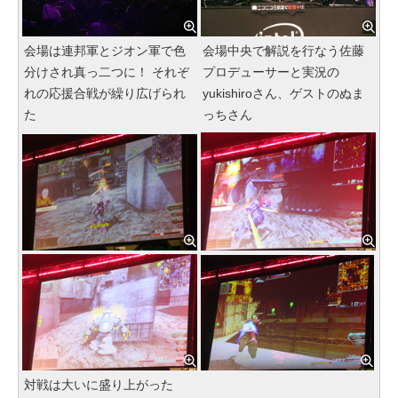
会場は連邦軍とジオン軍で色
会場中央で解説を行なう佐藤
分けされ真っ二つに！ それぞ
プロデューサーと実況の
れの応援合戦が繰り広げられ
yukishiroさん、ゲストのぬま
た
っちさん
対戦は大いに盛り上がった