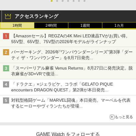
●
●
●
●
●
●
●
アクセスランキング
1時間
24時間
1週間
1カ月
【Amazonセール】REGZAの4K Mini LED液晶TVがお買い得。
55V型、65V型、75V型の2026年モデルがラインナップ
バーガーキング、2026年“ワンパウンダーシリーズ”第3弾「ダー
ティ ザ・ワンパウンダー」を8月7日発売
「特製ガーリックマヨソース」を使用した超大型チーズバーガー
「スーパーリアル麻雀 Venus Returns」8月27日に発売決定。脱
衣麻雀が3D×VRで復活
発売から2週間は20%オフになるセールが実施
「ドラクエ」×ジェラピケ、コラボ「GELATO PIQUE
encounters DRAGON QUEST」第2弾が本日発売
アイスカップに入ったスライムやわたぼう、ベビーサタンなどが
対戦型格闘ゲーム「MARVEL闘魂」本日発売。マーベルを代表
オリジナルアートで登場
するヒーローやヴィランたちが登場
「GUILTY GEAR」などの格ゲーを手掛けるアークシステムワー
もっと見る
クスが開発
GAME Watch をフォローする