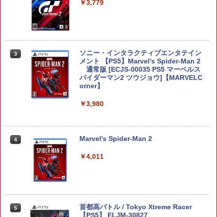
可 透明 ブルーライト カット 99％ FIRM
￥3,779
E
￥1,000
ソニー・インタラクティブエンタテイン
3
メント 【PS5】Marvel’s Spider-Man 2
【10%OFFクーポン配布中】【365日完
3
通常版 [ECJS-00035 PS5 マーベルス
全保証】 Nintendo Switch2 保護フィル
パイダーマン2 ツウジョウ]【MARVELC
ム 任天堂 Switch2 フィルム スイッチ2
orner】
保護フィルム 7.9インチ ガラスフィルム
フィルム 10H ガラスザムライ 液晶保護
フィルム OVER`s オーバーズ TP01
￥3,980
￥1,380
Marvel's Spider-Man 2
4
任天堂 【Switch2】スプラトゥーン レイ
￥4,011
4
ダース [BEE-P-AADLA NSW2 スプラト
ゥ-ン レイダ-ス]
￥6,740
首都高バトル / Tokyo Xtreme Racer
5
【PS5】 ELJM-30827