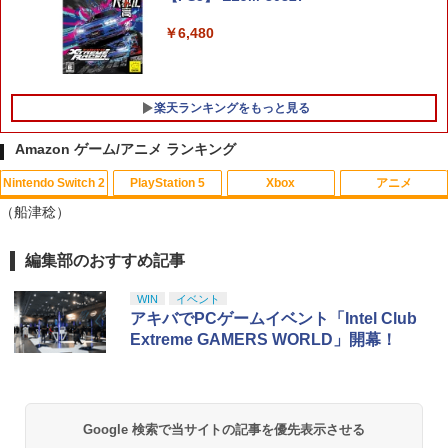
【メール便発送】【新品】任天堂 Ninte
5
￥6,480
ndo Switch 2 ゲームソフト スプラトゥ
ーン レイダース
￥6,750
楽天ランキングをもっと見る
Amazon ゲーム/アニメ ランキング
Nintendo Switch 2
PlayStation 5
Xbox
アニメ
【中古】 この世界の片隅に ブックレッ
1
（船津稔）
ト付 / 片渕須直 / バンダイビジュアル [Bl
u-ray]【メール便送料無料】【最短翌日
配達対応】
編集部のおすすめ記事
スプラトゥーン レイダース|オンライン
PlayStation 5 デジタル・エディション
【純正品】Xbox ワイヤレス コントロー
【Amazon.co.jp限定】劇場版モノノ怪
1
1
1
1
コード版
日本語専用 Console Language: Japan
ラー + USB-C® ケーブル
第三章 蛇神 (Amazon.co.jp限定オリジ
￥1,243
ese only (CFI-2200B01)
ナル三方背収納ケース付きコレクション)
WIN
イベント
(オリジナル特典:オリジナル巾着＋メー
￥5,832
￥8,300
アキバでPCゲームイベント「Intel Club
カー特典:【坤と離】二振りの剣、十翼よ
￥55,000
Extreme GAMERS WORLD」開幕！
り来たる！スタジオ描き下ろしイラスト
【BLU-R】超かぐや姫！ Blu-ray通常版
2
ボード付) [Blu-ray]
Xbox プリペイドカード 5,000円 デジタ
2
￥5,780
￥10,780
スプラトゥーン レイダース -Switch2
Beast of Reincarnation -PS5 【特典】
ルコード 【旧 Xbox ギフトカード】 [オ
2
2
プロダクトコード 封入
ンラインコード]
Google 検索で当サイトの記事を優先表示させる
￥6,455