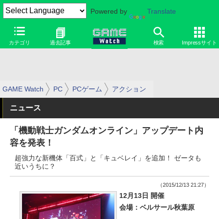
Powered by
Translate
カテゴリ
過去記事
検索
Impressサイト
GAME Watch
PC
PCゲーム
アクション
ニュース
「機動戦士ガンダムオンライン」アップデート内
容を発表！
超強力な新機体「百式」と「キュベレイ」を追加！ ゼータも
近いうちに？
（2015/12/13 21:27）
12月13日 開催
会場：ベルサール秋葉原