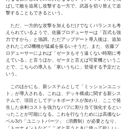
ばして敵を追尾し攻撃する一方で、武器を切り替えて追
撃することもできるという。
ただ、一方的な攻撃を加えるだけでなくバランスも考
えられているようで、佐藤プロデューサーは「百式も強
力ですから」と強調。ただアップデート導入後は、追加
されたこの2機種が猛威を振るいそうだ。また、佐藤プ
ロデューサーによれば「ゼータもそう遠くない時期に考
えている」と言うほか、ゼータと言えば可変機というこ
とで、こちらの導入も「寒いうちに」登場する予定だと
いう。
このほかにも、新システムとして「ミッションユニッ
ト」が導入される。これは、デッキ構成に関する新シス
テムで、項目としてデッキボーナスが加わり、ここで発
生した余剰コストを強力なバフに割り当て強化するとい
ったことが可能になる。これを行なうためには高価なレ
ベル3の「ユニットパーツ」（消費制）が必要となり、
「トーナメントなどここぞと言うときに使って欲しい」