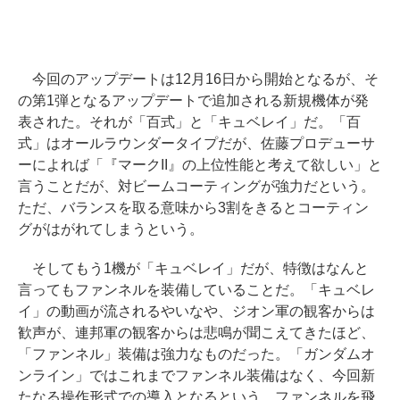
今回のアップデートは12月16日から開始となるが、そ
の第1弾となるアップデートで追加される新規機体が発
表された。それが「百式」と「キュベレイ」だ。「百
式」はオールラウンダータイプだが、佐藤プロデューサ
ーによれば「『マークII』の上位性能と考えて欲しい」と
言うことだが、対ビームコーティングが強力だという。
ただ、バランスを取る意味から3割をきるとコーティン
グがはがれてしまうという。
そしてもう1機が「キュベレイ」だが、特徴はなんと
言ってもファンネルを装備していることだ。「キュベレ
イ」の動画が流されるやいなや、ジオン軍の観客からは
歓声が、連邦軍の観客からは悲鳴が聞こえてきたほど、
「ファンネル」装備は強力なものだった。「ガンダムオ
ンライン」ではこれまでファンネル装備はなく、今回新
たなる操作形式での導入となるという。ファンネルを飛