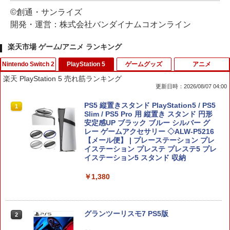
©創通・サンライズ
開発・運営：株式会社バンダイナムコオンライン
楽天市場 ゲーム/アニメ ランキング
Nintendo Switch 2
PlayStation 5
ゲームグッズ
アニメ
楽天 PlayStation 5 売れ筋ランキング
更新日時：2026/08/07 04:00
PlayVital 新型Switch2対応 親指グリッ
PS5 縦置きスタンド PlayStation5 / PS5
1
1
プキャップ 4個セット ジョイコン対応シ
Slim / PS5 Pro 用 縦置き スタンド 円形
リコン素材 快適フィット スイッチ2対応
安定感UP ブラック ブルー シルバー グ
滑り止めスティックカバー
レー ゲームアクセサリー ◇ALW-P5216
【メール便】 | プレーステーション プレ
イステーション プレステ プレステ5 プレ
￥990
イステーション5 スタンド 収納
￥1,380
Switch2 保護フィルム スイッチ2 保護フ
2
ィルム switch2 フィルム Switch2 ガラ
スフィルム スイッチ2 フィルム ガイド
貼り付け キット カバー Switch 2 本体
グランツーリスモ7 PS5版
2
アクセサリー Nintendo Switch2 ケース