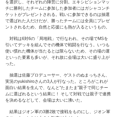
を選択し、それぞれの陣営に分割。エキシビションマッ
チに勝利したチームに参加した参加者にはガシャコンチ
ケットがプレゼントされる。戦いに参加できるのは抽選
で選ばれた人だけだが、勝ったチームには全員にプレゼ
ントされるため、自然と応援にも熱が入るというもの。
対戦は6対6の「局地戦」で行なわれ、その場でMSを
引いてデッキを組んでその機体で戦闘を行なう。いつも
使い慣れた機体が当たるとは限らないため、その場の運
といった要素も多いが、それ故に会場は大いに盛り上が
った。
抽選は佐藤プロデューサー、ゲストのぬまっちさん、
実況のyukishiroさんの3人が行なった。ところがこれが
面白い結果を生んで、なんと“たまたま”親子で同じチー
ムに選ばれるという結果に！ そして対戦では親子で連携
を決めるなどして、会場は大いに沸いた。
結果はジオン軍の3勝2敗で接戦をものにし、ジオン軍