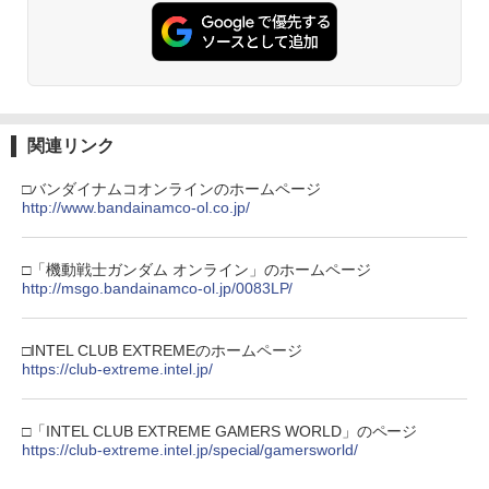
￥7,286
￥5,000
劇場版「鬼滅の刃」無限城編 第一章 猗
2
窩座再来 通常版 [Blu-ray]
「多聞くん今どっち!?」3【Blu-ray】 [
3
師走ゆき ]
￥3,964
【純正品】Xbox ワイヤレス コントロー
3
Nintendo Switch 2(日本語・国内専用)
【純正品】ディスクドライブ(CFI-ZDD1
3
ラー (ロボット ホワイト)
3
￥8,044
J) PlayStation 5
関連リンク
￥55,603
￥7,681
￥11,849
劇場版「鬼滅の刃」無限城編 第一章 猗
3
□バンダイナムコオンラインのホームページ
窩座再来 通常版 [DVD]
http://www.bandainamco-ol.co.jp/
『映画 ラブライブ！蓮ノ空女学院スクー
4
ルアイドルクラブ Bloom Garden Part
【純正品】Xbox 充電式バッテリー + US
4
￥3,523
y』(特装限定版)【Blu-ray】 [ 矢立肇 ]
【純正品】DualSense ワイヤレスコン
B-C ケーブル
ニンテンドープリペイド番号 9000円|オ
4
4
トローラー ミッドナイト ブラック(CFI-
ンラインコード版
□「機動戦士ガンダム オンライン」のホームページ
ZCT2J01)
￥8,580
http://msgo.bandainamco-ol.jp/0083LP/
￥2,618
￥9,000
￥10,737
劇場版「鬼滅の刃」無限城編 第一章 猗
4
□INTEL CLUB EXTREMEのホームページ
窩座再来 完全生産限定版 [Blu-ray]
【楽天ブックス限定連動購入特典+楽天
https://club-extreme.intel.jp/
5
ブックス限定先着特典+他】ゴールデン
【純正品】Xbox ワイヤレス コントロー
ニンテンドープリペイド番号 5000円|オ
5
5
￥8,698
カムイ 第十五巻(初回限定版)【Blu-ra
【純正品】DualSense ワイヤレスコン
ラー (カーボンブラック)
ンラインコード版
5
y】(キャラファインボード+キャスト複
トローラー(CFI-ZCT2J)
□「INTEL CLUB EXTREME GAMERS WORLD」のページ
製サイン入り複製原画セット+原作者・
￥8,020
￥5,000
https://club-extreme.intel.jp/special/gamersworld/
野田サトル描き下ろし最終章OP／ED絵
￥10,737
コンテ+他) [ 野田サトル ]