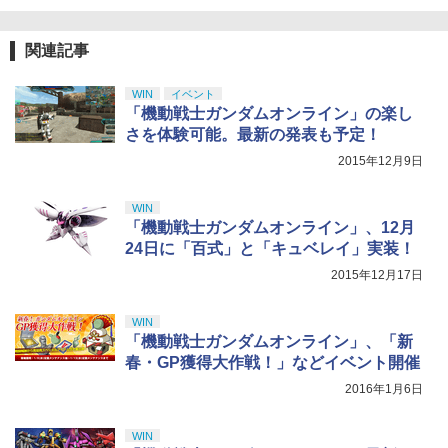
【Amazon.co.jp限定】劇場版モノノ怪
5
第三章 蛇神 (オリジナル特典:オリジナル
￥10,780
巾着＋メーカー特典:【坤と離】二振りの
関連記事
剣、十翼より来たる！スタジオ描き下ろ
しイラストボード付) [Blu-ray]
WIN
イベント
￥9,900
「機動戦士ガンダムオンライン」の楽し
さを体験可能。最新の発表も予定！
2015年12月9日
WIN
「機動戦士ガンダムオンライン」、12月
24日に「百式」と「キュベレイ」実装！
2015年12月17日
WIN
「機動戦士ガンダムオンライン」、「新
春・GP獲得大作戦！」などイベント開催
2016年1月6日
WIN