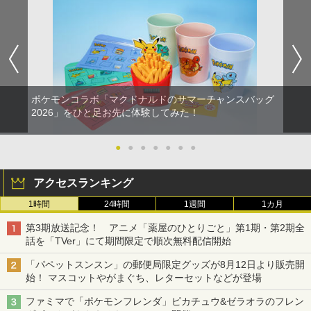
ポケモンコラボ「マクドナルドのサマーチャンスバッグ
2026」をひと足お先に体験してみた！
●
●
●
●
●
●
●
アクセスランキング
1時間
24時間
1週間
1カ月
第3期放送記念！ アニメ「薬屋のひとりごと」第1期・第2期全
話を「TVer」にて期間限定で順次無料配信開始
「パペットスンスン」の郵便局限定グッズが8月12日より販売開
始！ マスコットやがまぐち、レターセットなどが登場
ファミマで「ポケモンフレンダ」ピカチュウ&ゼラオラのフレン