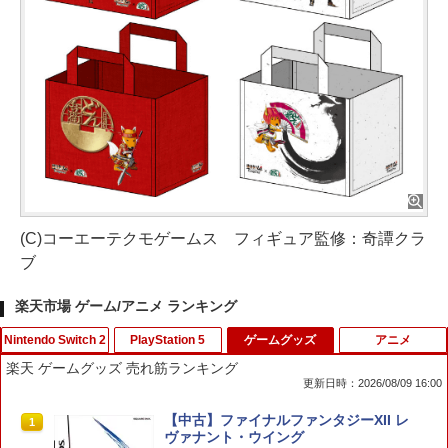
(C)コーエーテクモゲームス フィギュア監修：奇譚クラ
ブ
楽天市場 ゲーム/アニメ ランキング
Nintendo Switch 2
PlayStation 5
ゲームグッズ
アニメ
楽天 ゲームグッズ 売れ筋ランキング
更新日時：2026/08/09 16:00
【特典】進撃の巨人3 Switch2版(【早
【特典】BLUE REFLECTION Quartet:
【中古】ファイナルファンタジーXII レ
1
1
1
期購入封入特典】DLC)
少女たちのキセキ PS5版(【早期購入特
ヴァナント・ウイング