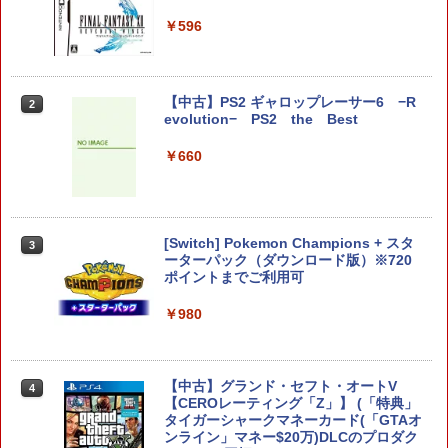
典】特別フォトフレーム「Quartet」)
￥8,518
￥596
￥6,342
【中古】PS2 ギャロップレーサー6 −R
2
ダービースタリオン2 【Switch2】 POT-
【特典】真・三國無双2 with 猛将伝 Re
2
2
evolution− PS2 the Best
P-AB73A
mastered PS5版(【早期購入封入特
典】「赤兎鐙『真・三國無双2』レトロ
￥660
スタイル」DLC)
￥8,582
￥6,358
[Switch] Pokemon Champions + スタ
3
任天堂 マリオカート ワールド【Switch
3
ーターパック（ダウンロード版）※720
2】 BEEPAAAAA [BEEPAAAAA]
【特典】ファイナルファンタジー レゾナ
ポイントまでご利用可
3
ンス PS5版(【初回封入特典】魔導船＆
￥8,960
かけだし騎士の応援パック・かけだし騎
￥980
士のスタートダッシュパック)
￥6,526
【中古】グランド・セフト・オートV
4
任天堂 【Switch2】マリオカート ワール
4
【CEROレーティング「Z」】 (「特典」
ド [BEE-P-AAAAA NSW2 マリオカ-ト
タイガーシャークマネーカード(「GTAオ
ワ-ルド]
サドン ストライク 5 デラックスエディシ
ンライン」マネー$20万)DLCのプロダク
4