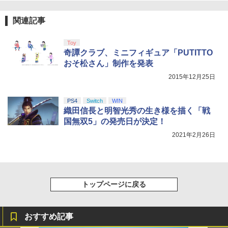
4
劇場版「鬼滅の刃」無限城編 第一章 猗
5
窩座再来 完全生産限定版 [Blu-ray]
窩座再来(完全生産限定版)【Blu-ray】 [
【国内正規品】Thrustmaster スラスト
5
関連記事
吾峠呼世晴 ]
マスター TH8S シフター - PC、PS4、P
ニンテンドープリペイド番号 5000円|オ
5
￥8,698
【純正品】DualSense ワイヤレスコン
S5、PS5 Pro、Xbox One、Xbox Serie
ンラインコード版
5
トローラー(CFI-ZCT2J)
s X|S 対応の高精度 H パターン シフター
￥8,690
Toy
￥5,000
奇譚クラブ、ミニフィギュア「PUTITTO
￥10,737
￥14,141
おそ松さん」制作を発表
『映画 ラブライブ！蓮ノ空女学院スクー
5
2015年12月25日
ルアイドルクラブ Bloom Garden Part
y』Blu-ray（特装限定版）
PS4
Switch
WIN
￥8,589
織田信長と明智光秀の生き様を描く「戦
国無双5」の発売日が決定！
2021年2月26日
トップページに戻る
おすすめ記事