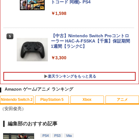
ョン
トコード 同梱)- PS4
￥8,970
￥6,628
￥1,598
Nintendo Switch 2 オールインボックス
5
【中古】Nintendo Switch Proコントロ
5
￥9,073
【特典】ドラゴンクエストモンスターズ
5
ーラー HAC-A-FSSKA【千葉】保証期間
4 枯れ木の国のビアンカ・フローラ P
1週間【ランクC】
S5版(【早期購入封入特典】冒険スター
トダッシュセット)
￥3,300
￥7,199
楽天ランキングをもっと見る
Amazon ゲーム/アニメ ランキング
Nintendo Switch 2
PlayStation 5
Xbox
アニメ
マクロスプラス MOVIE EDITION【Blu-r
1
（安田俊亮）
ay】 [ 山崎たくみ ]
￥4,070
編集部のおすすめ記事
スプラトゥーン レイダース|オンライン
PlayStation 5 デジタル・エディション
【純正品】Xbox ワイヤレス コントロー
劇場版「鬼滅の刃」無限城編 第一章 猗
1
1
1
1
コード版
日本語専用 Console Language: Japan
ラー + USB-C® ケーブル
窩座再来 通常版 [Blu-ray]
ese only (CFI-2200B01)
PS4
PS3
Vita