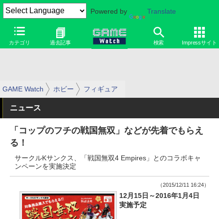
Powered by
Translate
カテゴリ
過去記事
検索
Impressサイト
GAME Watch
ホビー
フィギュア
ニュース
「コップのフチの戦国無双」などが先着でもらえ
る！
サークルKサンクス、「戦国無双4 Empires」とのコラボキャ
ンペーンを実施決定
（2015/12/11 16:24）
12月15日～2016年1月4日
実施予定