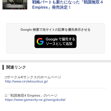
￥5,832
￥8,300
￥3,982
戦略パートも新たになった「戦国無双４
￥55,000
Flow【Blu-ray】 [ ギンツ・ジルバロデ
Empires」発売決定！
2
ィス ]
【純正品】Xbox ワイヤレス コントロー
￥4,316
2
スプラトゥーン レイダース -Switch2
劇場版「鬼滅の刃」無限城編 第一章 猗
Beast of Reincarnation -PS5 【特典】
ラー (ロボット ホワイト)
2
2
2
窩座再来 通常版 [DVD]
プロダクトコード 封入
Google 検索で当サイトの記事を優先表示させる
￥6,447
￥7,681
￥3,523
￥7,286
【楽天ブックス限定先着特典】「超かぐ
3
や姫！」通常版【Blu-ray】(アクリルコ
ースター) [ 夏吉ゆうこ ]
【純正品】Xbox ワイヤレス コントロー
3
ラー (カーボンブラック)
Nintendo Switch 2(日本語・国内専用)
【Amazon.co.jp限定】劇場版モノノ怪
【純正品】ディスクドライブ(CFI-ZDD1
3
3
￥6,800
3
第三章 蛇神 (Amazon.co.jp限定オリジ
J) PlayStation 5
￥8,020
ナル三方背収納ケース付きコレクション)
関連リンク
￥55,491
(オリジナル特典:オリジナル巾着＋メー
￥11,849
カー特典:【坤と離】二振りの剣、十翼よ
□サークルKサンクスのホームページ
マシンロボ ぶっちぎりバトルハッカーズ
4
り来たる！スタジオ描き下ろしイラスト
http://www.circleksunkus.jp/
全31話BOXセット ブルーレイ【Blu-ra
【純正品】Xbox 充電式バッテリー + US
4
ボード付) [Blu-ray]
y】
B-C ケーブル
【純正品】DualSense ワイヤレスコン
ニンテンドープリペイド番号 9000円|オ
4
4
￥10,780
トローラー ミッドナイト ブラック(CFI-
￥7,300
ンラインコード版
□「戦国無双4 Empires」のページ
￥2,618
ZCT2J01)
https://www.gamecity.ne.jp/sengoku4e/
￥9,000
￥10,737
劇場版「鬼滅の刃」無限城編 第一章 猗