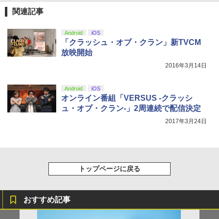
ルパン三世 カリオストロの城 【4K ULT
5
関連記事
【純正品】Xbox ワイヤレス コントロー
RA HD】 [ 山田康雄 ]
ニンテンドープリペイド番号 5000円|オ
5
5
￥8,698
【純正品】DualSense ワイヤレスコン
ラー (カーボンブラック)
ンラインコード版
5
トローラー(CFI-ZCT2J)
￥6,864
Android
iOS
￥8,020
￥5,000
「クラッシュ・オブ・クラン」新TVCM
￥10,737
放映開始
【Amazon.co.jp限定】劇場版モノノ怪
5
2016年3月14日
第三章 蛇神 (オリジナル特典:オリジナル
巾着＋メーカー特典:【坤と離】二振りの
剣、十翼より来たる！スタジオ描き下ろ
Android
iOS
しイラストボード付) [DVD]
オンライン番組「VERSUS -クラッシ
ュ・オブ・クラン-」2周連続で配信決定
￥8,800
2017年3月24日
トップページに戻る
おすすめ記事