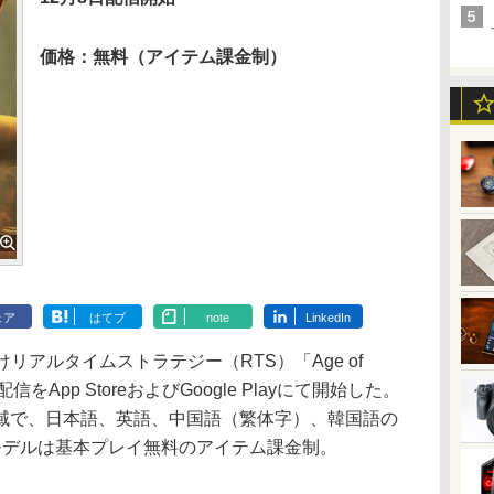
価格：無料（アイテム課金制）
ェア
はてブ
note
LinkedIn
けリアルタイムストラテジー（RTS）「Age of
on」の配信をApp StoreおよびGoogle Playにて開始した。
域で、日本語、英語、中国語（繁体字）、韓国語の
モデルは基本プレイ無料のアイテム課金制。