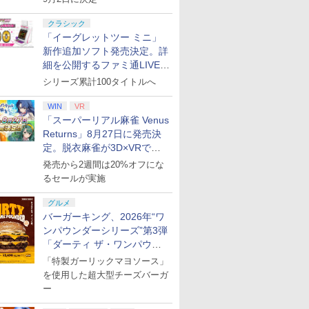
クラシック
「イーグレットツー ミニ」
新作追加ソフト発売決定。詳
細を公開するファミ通LIVEが
プリペイ
ション ス
 Elite
に
ニンテンドープリペイ
【PS5】進撃の巨人３
【国内正規品】
【Amazon.co.jp限
ニンテンドープリペイ
PlayStation 5 デジタ
Xbox プリペイドカー
【Amazon.co.jp限
ニンテンドープリペイ
プレイステーション ス
GameSir G7 HE 有線
宮﨑駿監督作品集
マリオカー
プレイステ
HyperX Cl
ヤマトよ永
円|オンラ
,000円|
コントロー
[Blu-
ド番号 500円|オンライ
【メーカー特典あり】
Thrustmaster スラス
定】劇場版「僕の心の
ド番号 2000円|オンラ
ル・エディション 日本
ド 2,000円 デジタルコ
定】ラブライブ！スー
ド番号 3000円|オンラ
トアチケット 15,000円
ゲームコントローラー
[Blu-ray]
-Switch2
トアチケット 
Gladiate
REBEL3199
8月27日20時から配信
シリーズ累計100タイトルへ
ード版
 Core
ンコード版
【早期購入特典】「キ
トマスター TH8S シフ
ヤバイやつ」 Blu-
インコード版
語専用 (CFI-2200B01)
ード 【旧 Xbox ギフト
パースター!! Liella!
インコード版
|オンラインコード版
XBOX Series X|S
オンライン
イセンス 
ray]
￥47,233
￥8,564
ワイト)
ャラクターエディット
ター - PC、PS4、
ray（Amazon.co.jp特
+ ディスクドライブ
カード】 [オンライン
7th LoveLive! ～Fly!
XBOX One Windows
コントロー
￥500
￥9,680
￥14,141
￥8,800
WIN
VR
￥2,000
￥66,849
￥2,000
￥27,500
￥3,000
￥15,000
￥6,799
￥3,000
￥4,482
￥8,760
パーツ：自由の翼パー
PS5、PS5 Pro、Xbox
典：Blu-rayスリーブケ
(CFI-ZDD1J) セット
コード]
MUSIC WORLD♪～
10/11用 PCコントロー
日本正規代
「スーパーリアル麻雀 Venus
カー」DLC 同梱
One、Xbox Series X|S
ース） [Blu-ray]
Blu-ray BOX - Liella!
ラーゲームパッド ホー
6L366AA
Returns」8月27日に発売決
対応の高精度 H パター
(ビジュアルシート11枚
ル効果スティック付き
ン シフター
定。脱衣麻雀が3D×VRで復
セット付き)
ビデオゲームコントロ
ーラー（ブラック）
活
発売から2週間は20%オフにな
るセールが実施
グルメ
バーガーキング、2026年“ワ
ンパウンダーシリーズ”第3弾
「ダーティ ザ・ワンパウン
ダー」を8月7日発売
「特製ガーリックマヨソース」
を使用した超大型チーズバーガ
ー