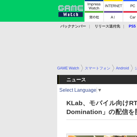
バックナンバー
リリース送付先
PS5
モバイル
eスポーツ
クラウド
PS
GAME Watch
スマートフォン
Android
ニュース
Select Language
▼
KLab、モバイル向けRTS「A
Domination」の配信