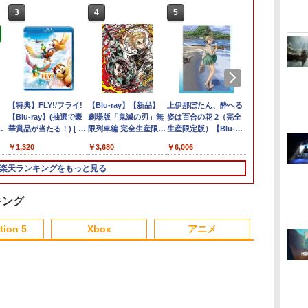
3
3
3
3
4
4
4
4
5
5
5
5
6
6
6
6
フ
】
】
ヨッシーとフカシギの
【新品】PS5ソフト
Switch2 ケース レザー
【特典】FLY!/フライ!
【楽天ブックス限定特
【中古】PS5ソフト ゴ
【中古】【良い】ペル
【Blu-ray】【新品】
Nintendo Switch 2 ド
＼10%OFFクーポン／
Switch2 ケース スイッ
上伊那ぼたん、酔へる
ELDEN RING
【PS5】ソニッ
【中古】Nint
ツルネ -風舞
〜
図鑑
REANIMAL【広田店】
ケース スイッチ2
【Blu-ray】(抽選で豪
典】スプラトゥーン レ
ッド・オブ・ウォー ラ
ソナ2 罰 通常版
劇場版「鬼滅の刃」無
ンキーコング バナンザ
PS5 slim スタンド PS5
チ2 Nintendo 対応 ス
姿は百合の花 2（完全
Tarnished Ed
ャドウ ジェ
モデル【大宮
部ー 第五巻【B
回
 /
Nintendo 対応 スイッ
華賞品が当たる！) [ バ
イダース(メッシュトー
グナロク [通常版] (18
限列車編 完全生産限定
スイッチ2 ゲームソフ
縦置き 冷却 スタンド
イッチ スイッチツー
生産限定版）【Blu-
【Switch2】 
ンズ:コレク
ray】 [ 上村裕
￥7,021
￥3,480
￥4,400
￥15,980
か
チ スイッチツー シンプ
ンジャマン・レネール
トバッグ（アクリルチ
歳以上対象)
版 Blu-ray 鬼滅の刃 倉
ト 新品 ゲーム パッケ
PS5コントローラー充
名入れ かわいい ニン
ray】 [ 鈴代紗弓 ]
AAF6C
ィション
￥3,480
￥1,320
￥7,480
￥3,600
￥3,680
￥7,535
￥3,780
￥1,300
￥6,006
￥7,757
￥4,800
￥7,368
ッ
ル ミニマル PUレザー
]
ャーム付き）)
庫
ージ版
電 2台同時充電 3段階
テンドースイッチ カバ
ス
革 カバー ポーチ スト
冷却 PS5ディスク-デジ
ー ポーチ switch Lite
楽天ランキングをもっと見る
)
ラップ付属 オシャレ ソ
タル兼用 冷却ファン
新型 本体 ジョイコン
フト 収納 ガジェットケ
充電指示ランプ付
ソフト ケーブル 収納
ース クリスマス ギフト
RGBライト 収納 多機
可能 ポーチ クリスマ
キング
プレゼント 送料無料
能 USBケーブル付
ス ギフト クリスマス
プレゼント 送料無料
tion 5
Xbox
アニメ
3
3
3
3
4
4
4
4
5
5
5
5
6
6
6
6