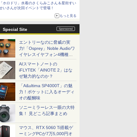
「ホロドリ」水着のさくらみこさん＆星街すい
シリーズ累計100タイトルへ
せいさんが次回イベントで登場！
もっと見る
Special Site
エントリーなのに脅威の実
力!「Osprey」Noble Audioワ
イヤレスイヤフォン4機種を
一気に聴く
AIスマートノートの
iFLYTEK「AINOTE 2」はな
ぜ魅力的なのか？
「A&ultima SP4000T」の魅
力！ポケットに入るオーディ
オの醍醐味
ソニーミラーレス一眼の大特
集！ 見どころ記事まとめ
マウス、RTX 5060 Ti搭載ゲ
ーミングPCが7万5,000円オ