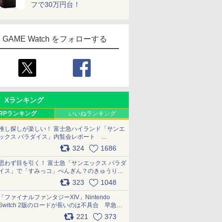
フで30万円台！
GAME Watch をフォローする
Xランキング
RPランキング
いいねランキング
推し探しが楽しい！ 富士急ハイランド「サンエ
ックス パラダイス」内覧会レポート
pic.x.com/p718c0QB0k
324
1686
思わず目を引く！ 富士急「サンエックス パラダ
イス」で「すみっコ」ぺんぎん？のきゅうりド
ッグを食べてみた イラストそのままのメニュ
323
1048
ー化に挑戦。これが意外にもおいしい
pic.x.com/Kgl04hZaeg
「ファイナルファンタジーXIV」Nintendo
Switch 2版のロードが長いのは不具合 早急に
アップデートできるよう対応中
221
373
pic.x.com/s9S3nRCAGa