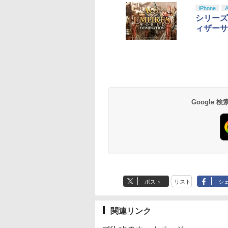
iPhone
A
シリーズ最新
ィザーサ
テンドープリペイ
イステーション ス
eSir G7 HE 有線
駿監督作品集
マリオカート ワールド
プレイステーション ス
HyperX Clutch
ヤマトよ永遠に
スプラトゥーン レイダ
PlayStation 5 デジタ
【純正品】Xbox ワイ
劇場版「鬼滅の刃」無
スプラトゥーン レイ
Beast of
Xbox プリペイドカ
劇場版「鬼滅の刃」
号 3000円|オンラ
チケット 15,000円
ムコントローラー
-ray]
-Switch2
トアチケット 3,000円|
Gladiate Xbox公式ラ
REBEL3199 6 [Blu-
ース|オンラインコード
ル・エディション 日本
ヤレス コントローラー
限城編 第一章 猗窩座再
ース -Switch2
Reincarnation -PS5
ド 5,000円 デジタル
限城編 第一章 猗窩
コード版
ンラインコード版
X Series X|S
オンラインコード版
イセンス ゲーミング
ray]
版
語専用 Console
+ USB-C® ケーブル
来 通常版 [Blu-ray]
【特典】プロダクト
ード 【旧 Xbox ギ
来 通常版 [DVD]
,233
￥8,564
￥6,455
X One Windows
コントローラー 有線
Language: Japanese
ード 封入
カード】 [オンライ
000
,000
799
￥3,000
￥4,482
￥8,760
￥5,832
￥55,000
￥8,300
￥3,964
￥7,286
￥5,000
￥3,523
/11用 PCコントロー
日本正規代理店品
only (CFI-2200B01)
コード]
ゲームパッド ホー
6L366AA
果スティック付き
Google
オゲームコントロ
ー（ブラック）
ポスト
リスト
シ
関連リンク