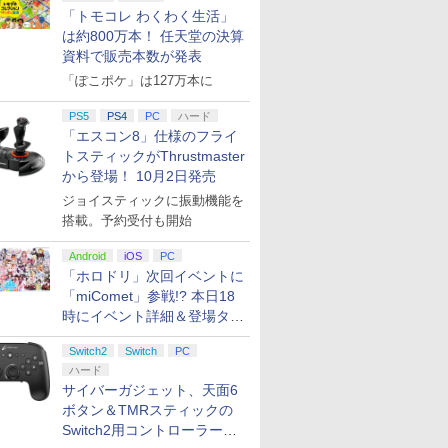
「トモコレ わくわく生活」
は約800万本！ 任天堂の決算
資料で販売本数が発表
「ぽこポケ」は127万本に
PS5
PS4
PC
ハード
「エスコン8」仕様のフライ
トスティックがThrustmaster
から登場！ 10月2日発売
ジョイスティックに振動機能を
搭載。予約受付も開始
Android
iOS
PC
「ホロドリ」次回イベントに
「miComet」参戦!? 本日18
時にイベント詳細＆登場タレ
ント公開
Switch2
Switch
PC
ハード
サイバーガジェット、天面6
ボタン＆TMRスティックの
Switch2用コントローラーを9