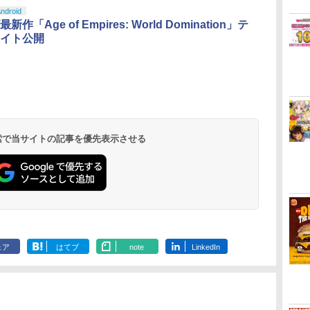
ndroid
作「Age of Empires: World Domination」テ
イト公開
ダ
ー
無
Nintendo Switch 2(日
【純正品】ディスクド
【純正品】Xbox ワイ
劇場版「鬼滅の刃」無
ニンテンドープリペイ
【純正品】DualSense
【純正品】Xbox 充電
『映画 ラブライブ！蓮
ニンテンドープリペイ
【純正品】DualSense
【純正品】Xbox ワイ
劇場版「鬼滅の刃」無
ニンテンドー
プレイステー
【純正品】Xbox
ヤマトよ永遠
コ
座再
本語・国内専用)
ライブ(CFI-ZDD1J)
ヤレス コントローラー
限城編 第一章 猗窩座再
ド番号 9000円|オンラ
ワイヤレスコントロー
式バッテリー + USB-C
ノ空女学院スクールア
ド番号 5000円|オンラ
ワイヤレスコントロー
ヤレス コントローラー
限城編 第一章 猗窩座
ド番号 1000
トアチケット 10
ワイヤレス 
REBEL3199 7 
コ
フト
PlayStation 5
(ロボット ホワイト)
来 完全生産限定版
インコード版
ラー ミッドナイト ブ
ケーブル
イドルクラブ Bloom
インコード版
ラー(CFI-ZCT2J)
(カーボンブラック)
再来 完全生産限定版
インコード版
オンラインコ
ラー Series 2
ray]
￥55,603
ン
[Blu-ray]
ラック(CFI-ZCT2J01)
Garden Party』Blu-
[DVD]
Edition (ホ
￥11,849
￥7,681
￥8,698
￥9,000
￥10,737
￥2,618
￥8,589
￥5,000
￥10,737
￥8,020
￥7,828
￥1,000
￥10,000
￥18,755
￥8,760
ray（特装限定版）
 検索で当サイトの記事を優先表示させる
ェア
はてブ
note
LinkedIn