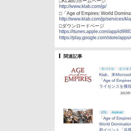
□KLabのホームページ
http://www.klab.com/jp/
□「Age of Empires: World Dom
http://www.klab.com/jp/services/
□ダウンロードページ
https://itunes.apple.com/app/id98
https://play.google.com/store/apps
関連記事
モバイル
ビジネ
Klab、米Microso
「Age of Empir
ライセンスを獲
2013
iOS
Android
「Age of Empires
World Dominat
初イベント「岳