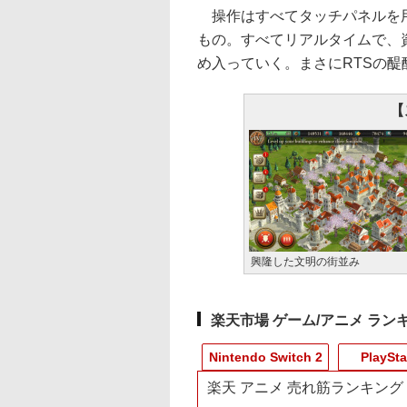
操作はすべてタッチパネルを用
もの。すべてリアルタイムで、
め入っていく。まさにRTSの
【
興隆した文明の街並み
楽天市場 ゲーム/アニメ ラン
Nintendo Switch 2
PlaySta
楽天 アニメ 売れ筋ランキング