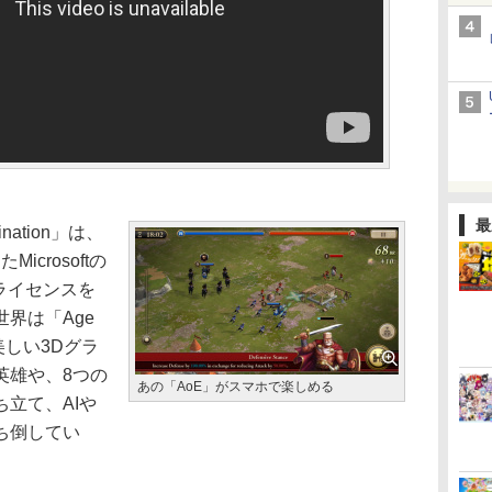
最
mination」は、
crosoftの
正式ライセンスを
界は「Age
せる美しい3Dグラ
英雄や、8つの
あの「AoE」がスマホで楽しめる
立て、AIや
ち倒してい