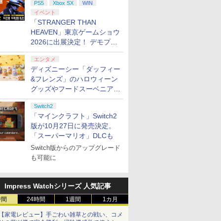
PS5
Xbox SX
WIN
イベント
「STRANGER THAN
HEAVEN」東京ゲームショウ
2026に出展決定！ デモプレ
イや体験型展示も
エンタメ
ディズニーシー「ダッフィー
&フレンズ」のハロウィーン
グッズやフードスーベニアが
8月25日より発売
Switch2
「マインクラフト」Switch2
版が10月27日に発売決定。
「スーパーマリオ」DLCも
Switch版からのアップグレード
も可能に
Impress Watchシリーズ 人気記事
時間
24時間
1週間
1カ月
【家電レビュー】手ごわい雑草との戦い、コメ