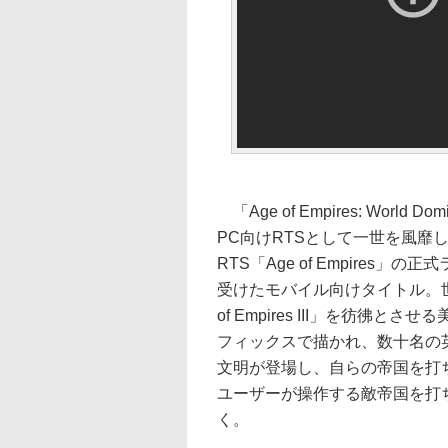
「Age of Empires: World Do
PC向けRTSとして一世を風靡したMi
RTS「Age of Empires」の
受けたモバイル向けタイトル。世
of Empires III」を彷彿とさ
フィックスで描かれ、数十名の
文明が登場し、自らの帝国を打ち
ユーザーが操作する敵帝国を打
く。