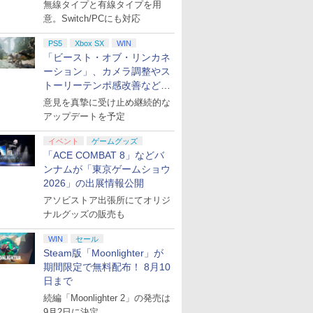
月下旬発売！
無線タイプと有線タイプを用
7
7
7
8
8
8
7
9
9
9
10
10
10
意。Switch/PCにも対応
PS5
Xbox SX
WIN
「ビースト・オブ・リンカネ
ーション」、カメラ調整やス
トーリーテンポ感改善などの
アプデを1週間以内に実施
意見を真摯に受け止め継続的な
ク × シ
endo Switch 本体 マイニンテンドーストア
高校弓道
任天堂 【Switch2】ゼ
【PS5】ユミアのアト
【楽天ブックス限定先
【特典】ドラゴンクエ
【中古】PS5鉄拳8
舞台「忍たま乱太郎」
[Switch 2] ぽこ あ ポケモン エキスパンシ
★エントリーでポイン
Mortal Shell II
【送料無料】[限定版]
【特典】00
スパイク・
とんでもス
アップデートを予定
ition
ネレーショ
東口】保証期間1ヶ月【ランクC】
lu-
ルダの伝説 ティアーズ
リエ ~追憶の錬金術士
着特典】Disney
ストVII Reimagined
～みんなニコニコ、は
ンロード版）※3,200ポイントまでご利用可
ト5倍★[09月17日発売
[Joshinオリジナル特
ト・ライト 
ト 【PS5
界放浪メシ
￥5,422
￥5,507
POT-P-
ターズエデ
翔 ]
オブ ザ キングダム
と幻創の地~ プレミア
Twisted-Wonderland
NintendoSwitch2版
い、どうぞ!の段～
予約][ニンテンドース
典+先着特典付]新劇場
版(【早期
ズ：スカイ
【Blu-ray
￥4,400
イベント
ゲームグッズ
Nintendo Switch 2
ムボックス
3D Magical Live -
(40周年スライムアクリ
【Blu-ray】 [ 早川維織
イッチ2ソフト] 空の軌
版銀魂 -吉原大炎上-(完
典】「007
スター ジ
ーション) ]
￥7,830
￥5,350
￥7,656
￥7,987
￥8,580
￥7,999
￥8,710
￥8,019
￥5,590
￥11,440
「ACE COMBAT 8」などバ
Edition [NXS-P-
4988615193149
Blazing Jewel- Blu-
ルチャーム)
]
跡 ザ セカンド 通常版
全生産限定版)【Blu-
ト・ライト
シャル・エ
AXN7B NSW2 ゼルダ
ray(完全生産限定版)
[NXS-P-BTWMC] *予
ray】/アニメーション
エディショ
[ELJM-30
ンナムが「東京ゲームショウ
ノデンセツ ティア-ズ
【Blu-ray】(アクリル
約特典付
[Blu-ray]【返品種別
ップグレー
ィ-ズスカ
2026」の出展情報公開
オブ ザ キングダム]
ミニ色紙(ハーツラビュ
A】
マスタ-]
アソビストア出張所にてオリジ
ル寮)) [ (アニメーショ
ナルグッズの販売も
ン) ]
WIN
セール
Steam版「Moonlighter」が
期間限定で無料配布！ 8月10
日まで
7
7
7
7
8
8
8
8
9
9
9
9
10
10
10
10
続編「Moonlighter 2」の発売は
9月2日に決定