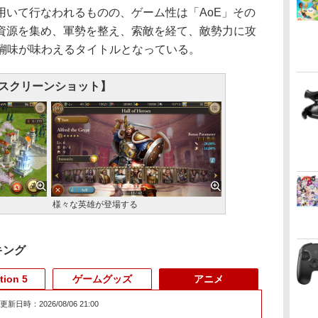
いて行なわれるものの、ゲーム性は「AoE」その
資源を集め、軍勢を整え、索敵を経て、敵勢力に攻
醍醐味が味わえるタイトルとなっている。
スクリーンショット】
様々な英雄が登場する
キング
tion 5
ゲームグッズ
アニメ
更新日時：2026/08/06 21:00