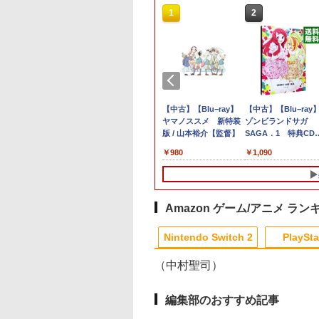
10
10
10
1
1
1
1
2
2
2
2
] ぽこ あ ポケモン エキスパンションパス（ダウ
ントリーでポイン
al Shell II
料無料】[限定版]
【特典】007 ファース
スパイク・チュンソフ
とんでもスキルで異世
任天堂 【Switch2】ゼ
【中古】ワンス・アポ
【中古】新 テーマパー
【中古】【Blu−ray】
【特典】ファイナル
[メール便OK]【新品
【中古】三國志14 -
【中古】【Blu−ray
,200ポイントまでご利用可
倍★[09月17日発売
oshinオリジナル特
ト・ライト Switch2
ト 【PS5】シティー
界放浪メシ 第3巻
ノブレイド ディフィニ
ン・ア・塊魂ソフト:プ
ク
ヤマノススメ 新特装
ァンタジー レゾナン
【PS5】零 〜紅い蝶
PS4
ゾンビランドサガ
507
][ニンテンドース
先着特典付]新劇場
版(【早期購入封入特
ズ：スカイライン リマ
【Blu-ray】 [ (アニメ
ティブ・エディション
レイステーション5ソフ
版 / 山本裕介【監督】
ス Switch2版(【初
REMAKE [PS5版]
SAGA．1 特典CD付
￥419
￥3,258
チ2ソフト] 空の軌
魂 -吉原大炎上-(完
典】「007 ファース
スター ジャパン・スペ
ーション) ]
Nintendo Switch 2
ト／アクション・ゲー
封入特典】魔導船＆
境宗久【監督】
999
710
￥8,019
￥5,590
￥11,440
￥6,810
￥2,900
￥980
￥6,910
￥3,320
￥1,090
ザ セカンド 通常版
産限定版)【Blu-
ト・ライト デラックス
シャル・エディション
Edition [NXS-P-
ム
けだし騎士の応援パ
S-P-BTWMC] *予
y】/アニメーション
エディション」無料ア
[ELJM-30941 PS5 シテ
AUBQB NSW2 ゼノブ
ク・かけだし騎士の
典付
u-ray]【返品種別
ップグレード)
ィ-ズスカイライン リ
レイド ディフィニティ
タートダッシュパック
マスタ-]
ブ エディション]
Amazon ゲーム/アニメ ラン
Nintendo Switch 2
PlaySta
（中村聖司）
10
10
10
10
1
1
1
1
2
2
2
2
編集部のおすすめ記事