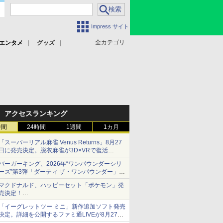
Impress サイト
全カテゴリ
エンタメ
グッズ
アクセスランキング
時間
24時間
1週間
1カ月
「スーパーリアル麻雀 Venus Returns」8月27
日に発売決定。脱衣麻雀が3D×VRで復活
発売から2週間は20%オフになるセールが実施
バーガーキング、2026年“ワンパウンダーシリ
ーズ”第3弾「ダーティ ザ・ワンパウンダー」を
8月7日発売
マクドナルド、ハッピーセット「ポケモン」発
「特製ガーリックマヨソース」を使用した超大
売決定！
型チーズバーガー
ポケモン30周年記念で30匹が大集合
「イーグレットツー ミニ」新作追加ソフト発売
決定。詳細を公開するファミ通LIVEが8月27日
20時から配信