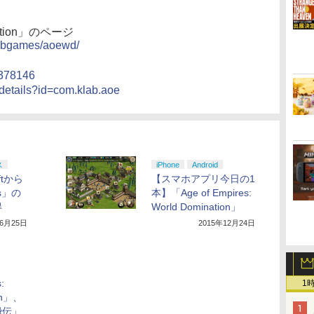
ination」のページ
klabgames/aoewd/
8378146
/details?id=com.klab.aoe
ス
iPhone
Android
ftから
【スマホアプリ今日の1
es」の
本】「Age of Empires:
得
World Domination」
年6月25日
2015年12月24日
:
1
ion」、
飛伝」