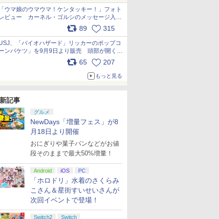
「ウマ娘のウマウマ！ケンタッキー！」フォト
レビュー カーネル・ゴルシのメッセージ入り
パッケージや描き下ろしトレカなどが登場
89
315
pic.x.com/PjnkR9vkXl
USJ、「バイオハザード」リッカーのポップコ
ーンバケツ」を9月9日より販売 頭部が開く仕
組み。味は恐怖を堪のう「味噌フレーバー」
65
207
pic.x.com/81MuXGahVM
もっと見る
新記事
グルメ
NewDays「増量フェス」が8
月18日より開催
おにぎりや菓子パンなどがお値
段そのままで最大50%増量！
Android
iOS
PC
「ホロドリ」水着のさくらみ
こさん＆星街すいせいさんが
次回イベントで登場！
Switch2
Switch