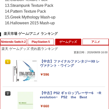
13.Steampunk Texture Pack
14.Pattern Texture Pack
15.Greek Mythology Mash-up
16.Halloween 2015 Mash-up
楽天市場 ゲーム/アニメ ランキング
Nintendo Switch 2
PlayStation 5
ゲームグッズ
アニメ
楽天 ゲームグッズ 売れ筋ランキング
更新日時：2026/08/09 16:00
【特典】進撃の巨人3 Switch2版(【早
【特典】BLUE REFLECTION Quartet:
【中古】ファイナルファンタジーXII レ
1
1
1
期購入封入特典】DLC)
少女たちのキセキ PS5版(【早期購入特
ヴァナント・ウイング
典】特別フォトフレーム「Quartet」)
￥8,518
￥596
￥6,342
【中古】PS2 ギャロップレーサー6 −R
2
ダービースタリオン2 【Switch2】 POT-
【特典】真・三國無双2 with 猛将伝 Re
2
2
evolution− PS2 the Best
P-AB73A
mastered PS5版(【早期購入封入特
典】「赤兎鐙『真・三國無双2』レトロ
￥660
スタイル」DLC)
￥8,582