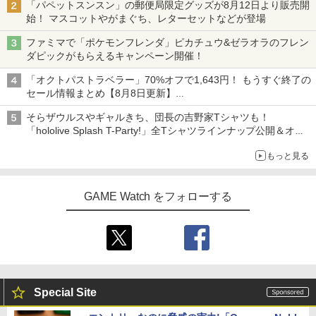
「パペットスンスン」の郵便局限定グッズが8月12日より販売開
始！ マスコットやがまぐち、レターセットなどが登場
ファミマで「ポケモンフレンダ」ピカチュウ&ゼラオラのフレン
ダピックがもらえるキャンペーン開催！
「オクトパストラベラー」70%オフで1,643円！ もうすぐ終了の
セール情報まとめ【8月8日更新】
ニンテンドーeショップでは「大神 絶景版」が67%オフで990円
そらザウルスやギャルきち、団長の吉野家Tシャツも！
「hololive Splash T-Party!」全Tシャツラインナップ公開＆オン
ライン販売開始
もっと見る
GAME Watch をフォローする
Special Site