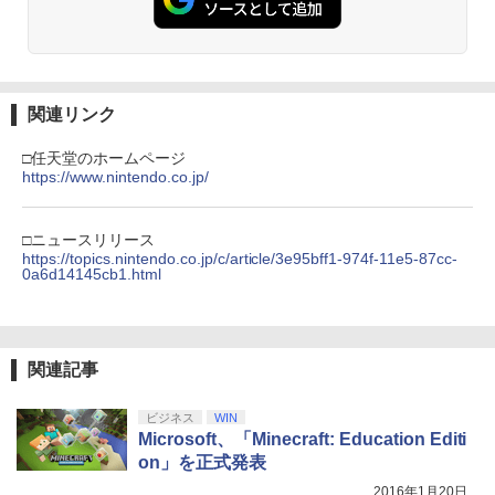
【楽天ブックス限定先着特典】「超かぐ
3
や姫！」通常版【Blu-ray】(アクリルコ
ースター) [ 夏吉ゆうこ ]
【純正品】Xbox ワイヤレス コントロー
3
ラー (カーボンブラック)
Nintendo Switch 2(日本語・国内専用)
【Amazon.co.jp限定】劇場版モノノ怪
【純正品】ディスクドライブ(CFI-ZDD1
3
3
￥6,800
3
第三章 蛇神 (Amazon.co.jp限定オリジ
J) PlayStation 5
￥8,020
ナル三方背収納ケース付きコレクション)
関連リンク
￥55,491
(オリジナル特典:オリジナル巾着＋メー
￥11,849
カー特典:【坤と離】二振りの剣、十翼よ
□任天堂のホームページ
マシンロボ ぶっちぎりバトルハッカーズ
4
り来たる！スタジオ描き下ろしイラスト
https://www.nintendo.co.jp/
全31話BOXセット ブルーレイ【Blu-ra
【純正品】Xbox 充電式バッテリー + US
4
ボード付) [Blu-ray]
y】
B-C ケーブル
【純正品】DualSense ワイヤレスコン
ニンテンドープリペイド番号 9000円|オ
4
4
￥10,780
トローラー ミッドナイト ブラック(CFI-
￥7,300
ンラインコード版
□ニュースリリース
￥2,618
ZCT2J01)
https://topics.nintendo.co.jp/c/article/3e95bff1-974f-11e5-87cc-
0a6d14145cb1.html
￥9,000
￥10,737
劇場版「鬼滅の刃」無限城編 第一章 猗
4
劇場版「鬼滅の刃」無限城編 第一章 猗
5
窩座再来 完全生産限定版 [Blu-ray]
窩座再来(完全生産限定版)【Blu-ray】 [
【国内正規品】Thrustmaster スラスト
5
吾峠呼世晴 ]
マスター TH8S シフター - PC、PS4、P
ニンテンドープリペイド番号 5000円|オ
5
￥8,698
関連記事
【純正品】DualSense ワイヤレスコン
S5、PS5 Pro、Xbox One、Xbox Serie
ンラインコード版
5
トローラー(CFI-ZCT2J)
s X|S 対応の高精度 H パターン シフター
￥8,690
￥5,000
ビジネス
WIN
￥10,737
￥14,141
Microsoft、「Minecraft: Education Editi
on」を正式発表
『映画 ラブライブ！蓮ノ空女学院スクー
5
ルアイドルクラブ Bloom Garden Part
2016年1月20日