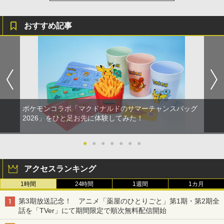
おすすめ記事
ポケモンコラボ「マクドナルドのサマーチャンスバッグ
2026」をひと足お先に体験してみた！
●
●
●
●
●
●
●
アクセスランキング
1時間
24時間
1週間
1カ月
第3期放送記念！ アニメ「薬屋のひとりごと」第1期・第2期全
話を「TVer」にて期間限定で順次無料配信開始