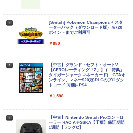
￥6,358
[Switch] Pokemon Champions + スタ
3
任天堂 マリオカート ワールド【Switch
3
ーターパック（ダウンロード版）※720
2】 BEEPAAAAA [BEEPAAAAA]
【特典】ファイナルファンタジー レゾナ
ポイントまでご利用可
3
ンス PS5版(【初回封入特典】魔導船＆
￥8,960
かけだし騎士の応援パック・かけだし騎
￥980
士のスタートダッシュパック)
￥6,526
【中古】グランド・セフト・オートV
4
任天堂 【Switch2】マリオカート ワール
4
【CEROレーティング「Z」】 (「特典」
ド [BEE-P-AAAAA NSW2 マリオカ-ト
タイガーシャークマネーカード(「GTAオ
ワ-ルド]
サドン ストライク 5 デラックスエディシ
ンライン」マネー$20万)DLCのプロダク
4
ョン
トコード 同梱)- PS4
￥8,970
￥6,628
￥1,598
Nintendo Switch 2 オールインボックス
5
【中古】Nintendo Switch Proコントロ
5
￥9,073
【特典】ドラゴンクエストモンスターズ
5
ーラー HAC-A-FSSKA【千葉】保証期間
4 枯れ木の国のビアンカ・フローラ P
1週間【ランクC】
S5版(【早期購入封入特典】冒険スター