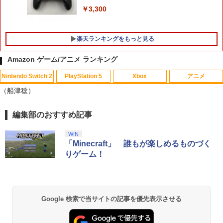
トダッシュセット)
￥3,300
￥7,199
楽天ランキングをもっと見る
Amazon ゲーム/アニメ ランキング
Nintendo Switch 2
PlayStation 5
Xbox
アニメ
マクロスプラス MOVIE EDITION【Blu-r
1
（船津稔）
ay】 [ 山崎たくみ ]
￥4,070
編集部のおすすめ記事
スプラトゥーン レイダース|オンライン
PlayStation 5 デジタル・エディション
【純正品】Xbox ワイヤレス コントロー
劇場版「鬼滅の刃」無限城編 第一章 猗
1
1
1
1
コード版
日本語専用 Console Language: Japan
ラー + USB-C® ケーブル
窩座再来 通常版 [Blu-ray]
ese only (CFI-2200B01)
WIN
￥5,832
￥8,300
￥3,982
「Minecraft」 誰もが楽しめるものづく
￥55,000
Flow【Blu-ray】 [ ギンツ・ジルバロデ
りゲーム！
2
ィス ]
【純正品】Xbox ワイヤレス コントロー
￥4,316
2
スプラトゥーン レイダース -Switch2
劇場版「鬼滅の刃」無限城編 第一章 猗
Beast of Reincarnation -PS5 【特典】
ラー (ロボット ホワイト)
2
2
2
窩座再来 通常版 [DVD]
プロダクトコード 封入
Google 検索で当サイトの記事を優先表示させる
￥6,447
￥7,681
￥3,523
￥7,286