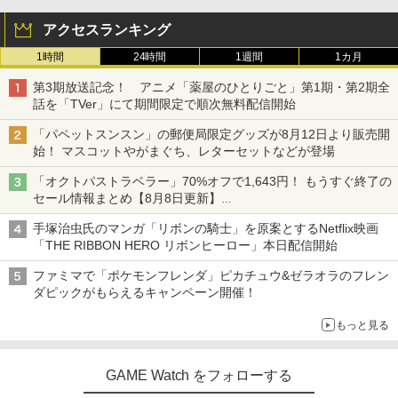
アクセスランキング
1時間
24時間
1週間
1カ月
第3期放送記念！ アニメ「薬屋のひとりごと」第1期・第2期全
話を「TVer」にて期間限定で順次無料配信開始
「パペットスンスン」の郵便局限定グッズが8月12日より販売開
始！ マスコットやがまぐち、レターセットなどが登場
「オクトパストラベラー」70%オフで1,643円！ もうすぐ終了の
セール情報まとめ【8月8日更新】
ニンテンドーeショップでは「大神 絶景版」が67%オフで990円
手塚治虫氏のマンガ「リボンの騎士」を原案とするNetflix映画
「THE RIBBON HERO リボンヒーロー」本日配信開始
ファミマで「ポケモンフレンダ」ピカチュウ&ゼラオラのフレン
ダピックがもらえるキャンペーン開催！
もっと見る
GAME Watch をフォローする