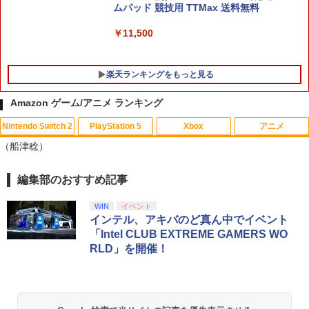
ムパッド 競技用 TTMax 送料無料
￥11,500
楽天ランキングをもっと見る
Amazon ゲーム/アニメ ランキング
Nintendo Switch 2
PlayStation 5
Xbox
アニメ
【当店独自で＋P10倍★要エントリー】
レトロミニゲームキーホルダー 単品販売
【特典】野生の島のロズ スペシャル・プ
1
1
1
（船津稔）
【中古】[PS5] 仁王3 通常版 コーエーテ
※色指定可 カラー全6種 (赤・青・黄・
ライス【Blu-ray】(パウ・パトロールお
クモゲームス(20260206)
緑・黒・白) レトロゲーム 雑貨 [ 新品 ]
風呂ポスター(A4サイズ)) [ クリス・サン
ダース ]
編集部のおすすめ記事
スプラトゥーン レイダース|オンライン
PlayStation 5 デジタル・エディション
【純正品】Xbox ワイヤレス コントロー
劇場版「鬼滅の刃」無限城編 第一章 猗
1
1
1
1
￥5,050
￥480
コード版
日本語専用 Console Language: Japan
ラー + USB-C® ケーブル
窩座再来 通常版 [Blu-ray]
￥1,336
ese only (CFI-2200B01)
WIN
イベント
￥5,832
￥8,300
￥3,982
インテル、アキバのど真ん中でイベント
￥55,000
「Intel CLUB EXTREME GAMERS WO
METAL GEAR SOLID : MASTER COLL
指サック スマホゲーム 音げー 手汗対策
2
2
ECTION Vol.2 【PS5】 VH012-J1
ゆびさっく 超高感度 指カバー 操作性ア
【中古】インサイド・ヘッド MovieNEX
RLD」を開催！
2
ップ タッチ感 通気性/伸縮性/快適性/耐摩
BD+DVDセット 【ブルーレイ】／エイミ
【純正品】Xbox ワイヤレス コントロー
耗性/洗濯可能 ゲーム体験 スマホ/タブレ
ー・ポーラーブルーレイ／海外アニメ・
2
￥5,610
スプラトゥーン レイダース -Switch2
劇場版「鬼滅の刃」無限城編 第一章 猗
Beast of Reincarnation -PS5 【特典】
ラー (ロボット ホワイト)
2
2
ット 全機種対応 反応早い 指スリーブ 超
定番スタジオ
2
窩座再来 通常版 [DVD]
プロダクトコード 封入
薄銀繊維・4個セット
￥6,447
￥7,681
￥1,771