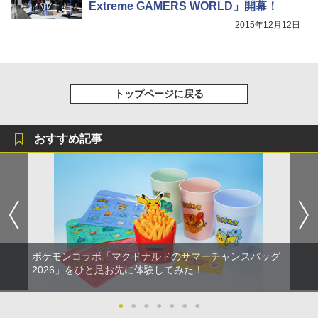
Extreme GAMERS WORLD」開幕！
2015年12月12日
トップページに戻る
おすすめ記事
ポケモンコラボ「マクドナルドのサマーチャンスバッグ
2026」をひと足お先に体験してみた！
●
●
●
●
●
●
●