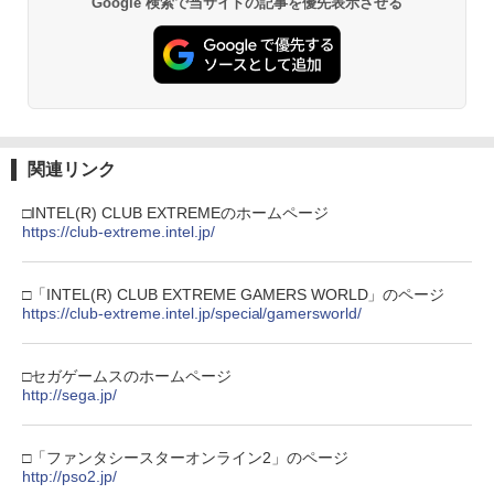
Google 検索で当サイトの記事を優先表示させる
￥3,523
￥7,286
￥528
GRANBLUE FANTASY: Relink - Endles
3
s Ragnarok PS5版
【純正品】Xbox ワイヤレス コントロー
劇場版 名探偵コナン ベイカー街(ストリ
3
3
ラー (カーボンブラック)
【中古】リディー&スールのアトリエ ~
ート)の亡霊/アニメーション[Blu-ray]
￥5,890
3
Nintendo Switch 2(日本語・国内専用)
【Amazon.co.jp限定】劇場版モノノ怪
【純正品】ディスクドライブ(CFI-ZDD1
3
3
3
不思議な絵画の錬金術士~ (初回封入特典
【返品種別A】
第三章 蛇神 (Amazon.co.jp限定オリジ
J) PlayStation 5
(マリー&エリーなりきりコスチュームDL
￥8,020
ナル三方背収納ケース付きコレクション)
￥55,491
C) 同梱)
￥2,838
(オリジナル特典:オリジナル巾着＋メー
￥11,849
関連リンク
カー特典:【坤と離】二振りの剣、十翼よ
コナミデジタルエンタテインメント 【J
￥770
4
り来たる！スタジオ描き下ろしイラスト
oshinオリジナル特典付】【PS5】SILE
【純正品】Xbox 充電式バッテリー + US
□INTEL(R) CLUB EXTREMEのホームページ
4
ボード付) [Blu-ray]
NT HILL: Townfall [ELJM-30996 PS5
B-C ケーブル
https://club-extreme.intel.jp/
【中古】 うる星やつら2 ビューティフ
4
サイレントヒル タウンフォ-ル]
【純正品】DualSense ワイヤレスコン
ニンテンドープリペイド番号 9000円|オ
4
ル・ドリーマー デジタルリマスター版 B
4
￥10,780
トローラー ミッドナイト ブラック(CFI-
ンラインコード版
送料無料【液晶 ミニ ゲーム機 キー
lu-ray / 東宝 [Blu-ray]【ネコポス発送】
￥2,618
4
ZCT2J01)
￥6,350
ホルダー ROCKET 6cm】おもしろ雑
□「INTEL(R) CLUB EXTREME GAMERS WORLD」のページ
貨 ゲームウォッチ 景品 粗品 携
￥9,000
￥3,870
https://club-extreme.intel.jp/special/gamersworld/
￥10,737
帯 GAME 暇つぶし ミニゲーム 携
劇場版「鬼滅の刃」無限城編 第一章 猗
4
帯 ポータブル ボケ防止 ボタン電
窩座再来 完全生産限定版 [Blu-ray]
池 携帯ゲーム 平成レトロ レトロ
スクウェア・エニックス ファイナルファ
【国内正規品】Thrustmaster スラスト
5
5
□セガゲームスのホームページ
テトリス ブロックくずし シューティ
ンタジー レゾナンス【PS5】 ELJM3096
マスター TH8S シフター - PC、PS4、P
ニンテンドープリペイド番号 5000円|オ
パプリカ【Blu-ray】 [ 筒井康隆 ]
http://sega.jp/
5
5
￥8,698
ング ゲーム
4 [ELJM30964]
【純正品】DualSense ワイヤレスコン
S5、PS5 Pro、Xbox One、Xbox Serie
ンラインコード版
5
トローラー(CFI-ZCT2J)
s X|S 対応の高精度 H パターン シフター
￥3,954
￥980
￥6,510
￥5,000
□「ファンタシースターオンライン2」のページ
￥10,737
￥14,141
http://pso2.jp/