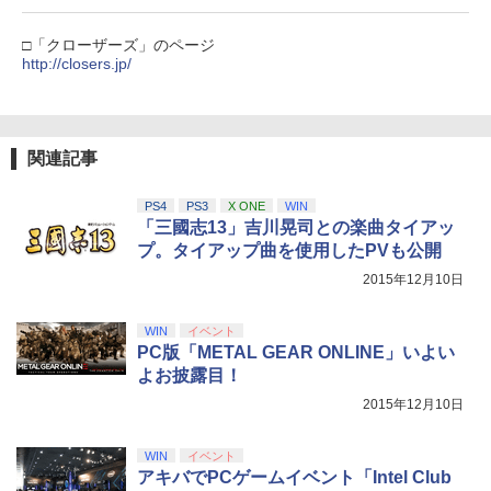
『映画 ラブライブ！蓮ノ空女学院スクー
5
ルアイドルクラブ Bloom Garden Part
【セット商品】Minecraft ぷっくりっ
5
y』Blu-ray（特装限定版）
□「クローザーズ」のページ
たいシール ウーパールーパー + Minecr
http://closers.jp/
aft ぷっくりったいシール 集合
￥8,589
￥1,210
関連記事
PS4
PS3
X ONE
WIN
「三國志13」吉川晃司との楽曲タイアッ
プ。タイアップ曲を使用したPVも公開
2015年12月10日
WIN
イベント
PC版「METAL GEAR ONLINE」いよい
よお披露目！
2015年12月10日
WIN
イベント
アキバでPCゲームイベント「Intel Club