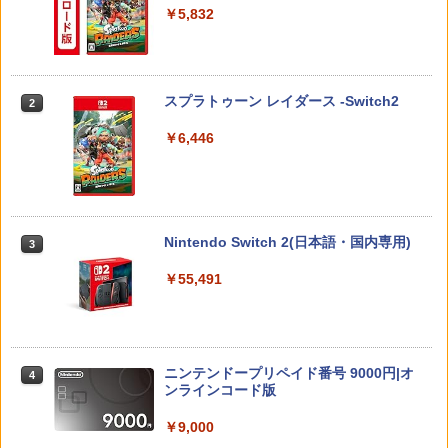
￥5,832
￥4,686
【中古】【Blu−ray】涼宮ハルヒちゃん
2
【10日は24時間限定クーポン配布】LIT
の憂鬱＆にょろ−んちゅるやさん Blu−r
2
PlayStation Portal 収納ケース PS5 リモ
HON ライソンプレイコンピューターレ
ay Disc BOX 初回限定生産 BOX
2
【中古】 ドラゴンクエストVII Reimagi
ートプレーヤー プレイステーションポー
トロ KTFC-003W(2553104)送料無料
付 / 武本康弘【監督】
2
スプラトゥーン レイダース -Switch2
2
ned／Nintendo Switch2
タル ポータブル PS Portal コントローラ
ー プロテクトカバー 保護カバー ガラス
￥2,950
￥1,579
￥6,446
フィルム 強化ガラス ケース 収納 保護ケ
￥5,445
ース ハードケース 収納バッグ 軽量 バッ
グ 耐衝撃 キズ
送料無料【BRICK game テトリス
【中古】【未使用品】ズートピア2 [純正
3
3
￥3,380
ビッグ ゲーム機】ゲームウォッチ ゲ
ブルーレイ＋純正ケース]
P20倍★薄くてじょうぶな Switch2 ケー
ーム レトロゲーム 景品 粗品 携
3
Nintendo Switch 2(日本語・国内専用)
3
ス Switch / Switch2 inklink公式 収納ケ
帯 暇つぶし 液晶 高齢者 単純 簡
￥2,580
ース キャリングケース 耐衝撃 スイッチ
単 シンプル 単3電池 ミニゲーム
￥55,491
スイッチ2 Switch Switch2 ケース ポー
【当店独自で＋P10倍★要エントリー】
大きい GAME ポータブル ボケ防
3
チ カバー バッグ バック ポータブル Nint
【中古】[PS5] デジモンストーリー タイ
止 携帯ゲーム レトロゲーム ブロッ
endo ニンテンドー スイッチ 可愛い か
ムストレンジャー 通常版 バンダイナム
クくずし
わいい Switch2 保護フィルム
コエンターテインメント(20251002)
【送料無料】[先着特典付]ズートピア ブ
4
￥1,680
ルーレイ+DVDセット/アニメーション[Bl
￥1,480
￥3,980
u-ray]【返品種別A】
ニンテンドープリペイド番号 9000円|オ
4
ンラインコード版
￥3,520
【中古】SONY PlayStation Portal リモ
￥9,000
4
【中古】Switch2 ドンキーコング バナ
ソニー・インタラクティブエンタテイン
ートプレーヤー CFIJ-18000【ECセンタ
4
4