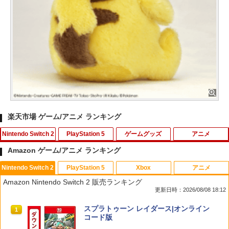
楽天市場 ゲーム/アニメ ランキング
Nintendo Switch 2
PlayStation 5
ゲームグッズ
アニメ
Amazon ゲーム/アニメ ランキング
Nintendo Switch 2
PlayStation 5
Xbox
アニメ
任天堂純正/日本国内仕様【Switch 2専
送料無料Battlefield™ 6（バトルフィー
【中古美品】 PlayStation 5 ソフト モン
【中古】アナと雪の女王 3D 【ブルーレ
1
1
1
1
Amazon Nintendo Switch 2 販売ランキング
用】Nintendo Switch 2 ACアダプタ
ルド6） 【予約特典】DLC「トゥームス
スターハンターワイルズ - PS5 [CERO区
イ】／クリステン・ベルブルーレイ／海
更新日時：2026/08/08 18:12
ー クロネコヤマト宅急便で安心お届け
トーンパック」 同梱 オリジナルBOX入
分_C/ 15歳以上対象] 026-260803-ky-17
外アニメ・定番スタジオ
(北海道：660円、沖縄県：1100円を送料
り ＆ 記念カード & LEDライト 同梱 - PS
-fuz 万代Net店
スプラトゥーン レイダース|オンライン
として別途いただきます。) ニンテンド
5 B0FKN6ZL1H
1
￥574
コード版
ースイッチ2 ジョイコン2
￥2,000
￥3,280