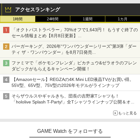
アクセスランキング
1時間
24時間
1週間
1カ月
「オクトパストラベラー」70%オフで1,643円！ もうすぐ終了の
セール情報まとめ【8月8日更新】
ニンテンドーeショップでは「大神 絶景版」が67%オフで990円
バーガーキング、2026年“ワンパウンダーシリーズ”第3弾「ダー
ティ ザ・ワンパウンダー」を8月7日発売
「特製ガーリックマヨソース」を使用した超大型チーズバーガー
ファミマで「ポケモンフレンダ」ピカチュウ&ゼラオラのフレン
ダピックがもらえるキャンペーン開催！
【Amazonセール】REGZAの4K Mini LED液晶TVがお買い得。
55V型、65V型、75V型の2026年モデルがラインナップ
そらザウルスやギャルきち、団長の吉野家Tシャツも！
「hololive Splash T-Party!」全Tシャツラインナップ公開＆オン
ライン販売開始
もっと見る
GAME Watch をフォローする