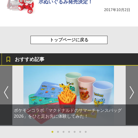
ボぬいぐるみ発売決定！
第三章 蛇神 (オリジナル特典:オリジナル
巾着＋メーカー特典:【坤と離】二振りの
2017年10月2日
剣、十翼より来たる！スタジオ描き下ろ
しイラストボード付) [DVD]
￥8,800
トップページに戻る
おすすめ記事
ポケモンコラボ「マクドナルドのサマーチャンスバッグ
2026」をひと足お先に体験してみた！
●
●
●
●
●
●
●