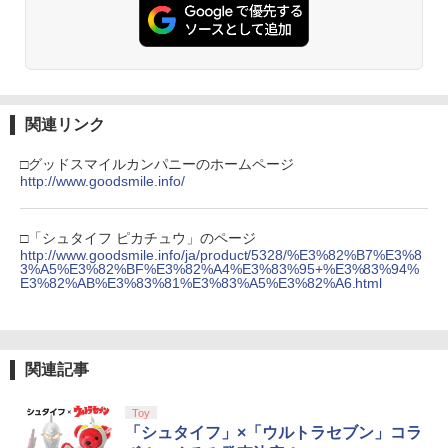
￥3,523
￥7,286
【純正品】Xbox ワイヤレス コントロー
3
ラー (カーボンブラック)
【Amazon.co.jp限定】劇場版モノノ怪
【純正品】ディスクドライブ(CFI-ZDD1
3
3
第三章 蛇神 (Amazon.co.jp限定オリジ
J) PlayStation 5
￥8,020
ナル三方背収納ケース付きコレクション)
関連リンク
(オリジナル特典:オリジナル巾着＋メー
￥11,980
カー特典:【坤と離】二振りの剣、十翼よ
□グッドスマイルカンパニーのホームページ
り来たる！スタジオ描き下ろしイラスト
http://www.goodsmile.info/
【純正品】Xbox 充電式バッテリー + US
4
ボード付) [Blu-ray]
B-C ケーブル
【純正品】DualSense ワイヤレスコン
4
￥10,780
トローラー ミッドナイト ブラック(CFI-
□「シュタイフ ピカチュウ」のページ
￥2,618
ZCT2J01)
http://www.goodsmile.info/ja/product/5328/%E3%82%B7%E3%8
3%A5%E3%82%BF%E3%82%A4%E3%83%95+%E3%83%94%
E3%82%AB%E3%83%81%E3%83%A5%E3%82%A6.html
￥10,737
劇場版「鬼滅の刃」無限城編 第一章 猗
4
窩座再来 完全生産限定版 [Blu-ray]
【国内正規品】Thrustmaster スラスト
5
マスター TH8S シフター - PC、PS4、P
￥8,698
【純正品】DualSense ワイヤレスコン
S5、PS5 Pro、Xbox One、Xbox Serie
5
関連記事
トローラー(CFI-ZCT2J)
s X|S 対応の高精度 H パターン シフター
￥10,737
￥14,141
Toy
「シュタイフ」×「ウルトラセブン」コラ
【Amazon.co.jp限定】劇場版モノノ怪
5