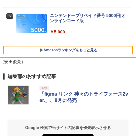
ンザ (ニンテンドースイッチ2)
メント 【PS5】Marvel’s Spider-Man 2
ー】保証期間1週間【ランクB】
通常版 [ECJS-00035 PS5 マーベルス
リコリス・リコイル 2【完全生産限定
5
パイダーマン2 ツウジョウ]【MARVELC
￥6,213
￥21,980
版】【Blu-ray】 [ Spider Lily ]
ニンテンドープリペイド番号 5000円|オ
5
orner】
ンラインコード版
￥6,350
￥3,980
￥5,000
【中古】Nintendo Nintendo Switch 2
5
【新品】NSW2 ファンタジーライフi グ
5
日本語・国内専用 BEE-S-KB6CA【神
ルグルの竜と時をぬすむ少女 Nintendo
戸】保証期間1ヶ月【ランクA】
Amazonランキングをもっと見る
Switch2 Edition【メール便】
ソニー・インタラクティブエンタテイン
5
メント 【PS5】メディアリモコン [CFI-Z
￥51,980
（安田俊亮）
￥6,300
MR1J PS5 リモコン]
￥3,980
編集部のおすすめ記事
PlayStation 5 デジタル・エディション
【純正品】Xbox ワイヤレス コントロー
劇場版「鬼滅の刃」無限城編 第一章 猗
1
1
1
日本語専用 Console Language: Japan
ラー + USB-C® ケーブル
窩座再来 通常版 [Blu-ray]
ese only (CFI-2200B01)
Toy
￥8,300
￥3,982
「figma リンク 神々のトライフォース2v
￥55,000
er.」、8月に発売
【純正品】Xbox ワイヤレス コントロー
2
劇場版「鬼滅の刃」無限城編 第一章 猗
Beast of Reincarnation -PS5 【特典】
ラー (ロボット ホワイト)
2
2
窩座再来 通常版 [DVD]
プロダクトコード 封入
Google 検索で当サイトの記事を優先表示させる
￥7,681